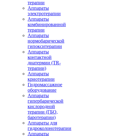
терапии
Аппараты
электротерапии
Аппараты
комбинированной
терапии
Аппараты
нормобарической
гипокситерапии
Аппараты
контактной
диатермии (TR-
терапии)
Аппараты
криотерапии
Гидромассажное
оборудование
Аппараты
гипербарической
кислородной
терапии (ГБО,
баротерапии)
Аппараты для
гидроколонотерапии
Аппараты