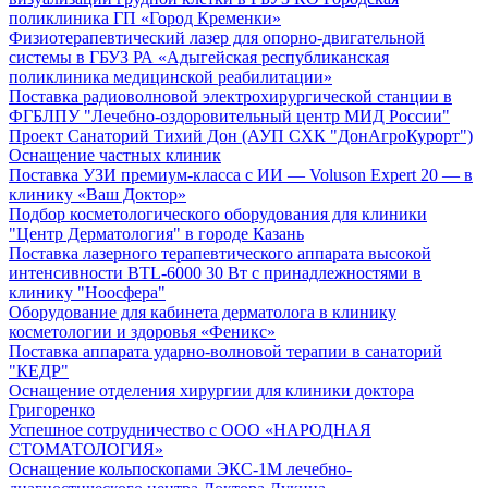
поликлиника ГП «Город Кременки»
Физиотерапевтический лазер для опорно-двигательной
системы в ГБУЗ РА «Адыгейская республиканская
поликлиника медицинской реабилитации»
Поставка радиоволновой электрохирургической станции в
ФГБЛПУ "Лечебно-оздоровительный центр МИД России"
Проект Санаторий Тихий Дон (АУП СХК "ДонАгроКурорт")
Оснащение частных клиник
Поставка УЗИ премиум-класса с ИИ — Voluson Expert 20 — в
клинику «Ваш Доктор»
Подбор косметологического оборудования для клиники
"Центр Дерматология" в городе Казань
Поставка лазерного терапевтического аппарата высокой
интенсивности BTL-6000 30 Вт с принадлежностями в
клинику "Ноосфера"
Оборудование для кабинета дерматолога в клинику
косметологии и здоровья «Феникс»
Поставка аппарата ударно-волновой терапии в санаторий
"КЕДР"
Оснащение отделения хирургии для клиники доктора
Григоренко
Успешное сотрудничество с ООО «НАРОДНАЯ
СТОМАТОЛОГИЯ»
Оснащение кольпоскопами ЭКС-1М лечебно-