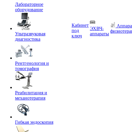
Лабораторное
оборудование
Кабинет
Аппара
ЭХВЧ-
под
физиотера
Ультразвуковая
аппараты
ключ
диагностика
Рентгенология и
томография
Реабилитация и
механотерапия
Гибкая эндоскопия