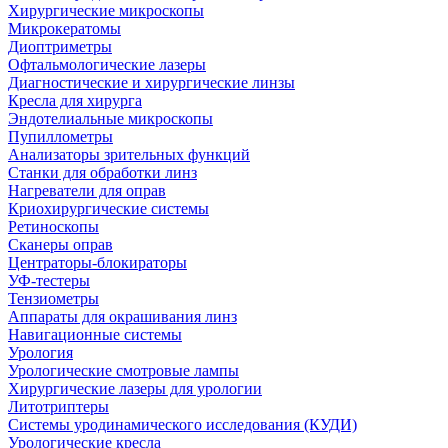
Хирургические микроскопы
Микрокератомы
Диоптриметры
Офтальмологические лазеры
Диагностические и хирургические линзы
Кресла для хирурга
Эндотелиальные микроскопы
Пупиллометры
Анализаторы зрительных функций
Станки для обработки линз
Нагреватели для оправ
Криохирургические системы
Ретиноскопы
Сканеры оправ
Центраторы-блокираторы
УФ-тестеры
Тензиометры
Аппараты для окрашивания линз
Навигационные системы
Урология
Урологические смотровые лампы
Хирургические лазеры для урологии
Литотриптеры
Системы уродинамического исследования (КУДИ)
Урологические кресла