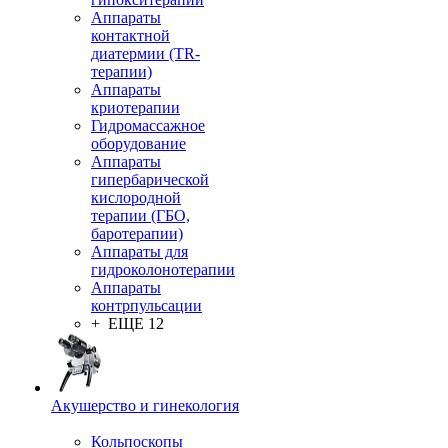
Аппараты
контактной
диатермии (TR-
терапии)
Аппараты
криотерапии
Гидромассажное
оборудование
Аппараты
гипербарической
кислородной
терапии (ГБО,
баротерапии)
Аппараты для
гидроколонотерапии
Аппараты
контрпульсации
+ ЕЩЕ 12
Акушерство и гинекология
Кольпоскопы