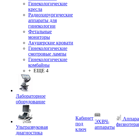
Гинекологические
кресла
Радиохирургические
аппараты для
гинекологии
Фетальные
мониторы
Акушерские кровати
Гинекологические
смотровые лампы
Гинекологические
комбайны
+ ЕЩЕ 4
Лабораторное
оборудование
Кабинет
Аппара
ЭХВЧ-
под
физиотера
Ультразвуковая
аппараты
ключ
диагностика