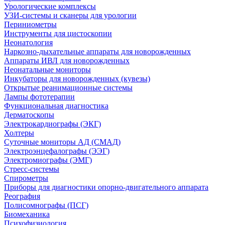
Урологические комплексы
УЗИ-системы и сканеры для урологии
Периниометры
Инструменты для цистоскопии
Неонатология
Наркозно-дыхательные аппараты для новорожденных
Аппараты ИВЛ для новорожденных
Неонатальные мониторы
Инкубаторы для новорожденных (кувезы)
Открытые реанимационные системы
Лампы фототерапии
Функциональная диагностика
Дерматоскопы
Электрокардиографы (ЭКГ)
Холтеры
Суточные мониторы АД (СМАД)
Электроэнцефалографы (ЭЭГ)
Электромиографы (ЭМГ)
Стресс-системы
Спирометры
Приборы для диагностики опорно-двигательного аппарата
Реография
Полисомнографы (ПСГ)
Биомеханика
Психофизиология