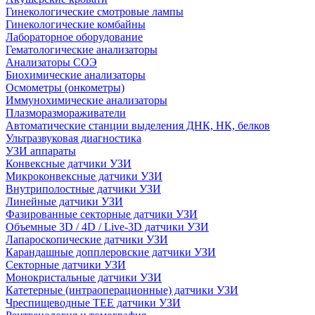
Гинекологические смотровые лампы
Гинекологические комбайны
Лабораторное оборудование
Гематологические анализаторы
Анализаторы СОЭ
Биохимические анализаторы
Осмометры (онкометры)
Иммунохимические анализаторы
Плазморазмораживатели
Автоматические станции выделения ДНК, НК, белков
Ультразвуковая диагностика
УЗИ аппараты
Конвексные датчики УЗИ
Микроконвексные датчики УЗИ
Внутриполостные датчики УЗИ
Линейные датчики УЗИ
Фазированные секторные датчики УЗИ
Объемные 3D / 4D / Live-3D датчики УЗИ
Лапароскопические датчики УЗИ
Карандашные допплеровские датчики УЗИ
Секторные датчики УЗИ
Монокристальные датчики УЗИ
Катетерные (интраоперационные) датчики УЗИ
Чреспищеводные TEE датчики УЗИ