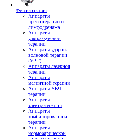
Физиотерапия
Аппараты
прессотерапии и
лимфодренажа
Аппараты
ультразвуковой
терапии
Аппараты ударно-
волновой терапии
(УВТ)
Аппараты лазерной
терапии
Аппараты
магнитной терапии
Аппараты УВЧ
терапии
Аппараты
электротерапии
Аппараты
комбинированной
терапии
Аппараты
нормобарической
гипокситерапии