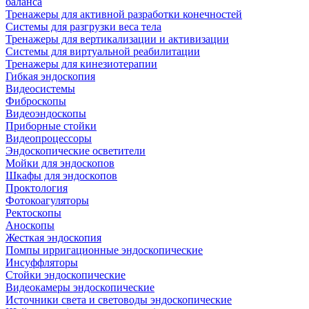
баланса
Тренажеры для активной разработки конечностей
Системы для разгрузки веса тела
Тренажеры для вертикализации и активизации
Системы для виртуальной реабилитации
Тренажеры для кинезиотерапии
Гибкая эндоскопия
Видеосистемы
Фиброскопы
Видеоэндоскопы
Приборные стойки
Видеопроцессоры
Эндоскопические осветители
Мойки для эндоскопов
Шкафы для эндоскопов
Проктология
Фотокоагуляторы
Ректоскопы
Аноскопы
Жесткая эндоскопия
Помпы ирригационные эндоскопические
Инсуффляторы
Стойки эндоскопические
Видеокамеры эндоскопические
Источники света и световоды эндоскопические