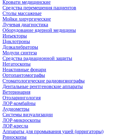
Кровати медицинские
Средства перемещения пациентов
Столы массажные
Мойки хирургические
Лучевая диагностика
Оборудование ядерной медицины
Инъекторы
Циклотроны
Дозкалибраторы
Модули синтеза
Средства радиационной защиты
Негатоскопы
Неактивные фонари
Ортопантомографы
Стоматологические радиовизиографы
Дентальные рентгеновские аппараты
Ветеринария
Отоларингология
ЛОР-комбайны
Аудиометры
Системы визуализации
ЛОР-микроскопы
ЛОР-кресла
Аппараты для промывания ушей (ирригаторы)
Риноскопы