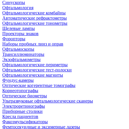
Синускопы
Офтальмология
Офтальмологические комбайны
Автоматические рефрактометры
Офтальмологические тонометры
Щелевые лампы
Проекторы знаков
Форопторы
Наборы пробных линз и оправ
Офтальмоскопы
Трансиллюминаторы
Экзофтальмометры
Офтальмологические периметры
Офтальмологические тест-полоски
Офтальмологические магниты
Фундус-камеры
Оптические когерентные томографы
Корнеотопографы
Оптические биометры
Ультразвуковые офтальмологические сканеры
Электроретинографы
Приборные столики
Кресла пациентов
Факоэмульсификаторы
Фемтосекундные и эксимерные лазеры