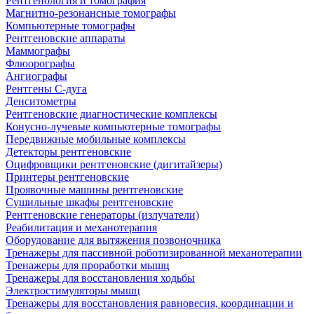
Рентгенология и томография
Магнитно-резонансные томографы
Компьютерные томографы
Рентгеновские аппараты
Маммографы
Флюорографы
Ангиографы
Рентгены С-дуга
Денситометры
Рентгеновские диагностические комплексы
Конусно-лучевые компьютерные томографы
Передвижные мобильные комплексы
Детекторы рентгеновские
Оцифровщики рентгеновские (дигитайзеры)
Принтеры рентгеновские
Проявочные машины рентгеновские
Сушильные шкафы рентгеновские
Рентгеновские генераторы (излучатели)
Реабилитация и механотерапия
Оборудование для вытяжения позвоночника
Тренажеры для пассивной роботизированной механотерапии
Тренажеры для проработки мышц
Тренажеры для восстановления ходьбы
Электростимуляторы мышц
Тренажеры для восстановления равновесия, координации и