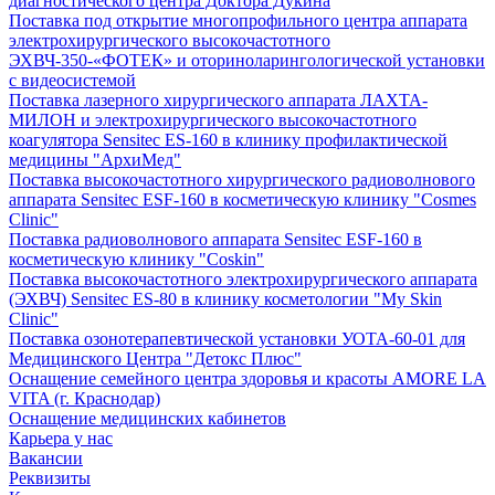
диагностического центра Доктора Дукина
Поставка под открытие многопрофильного центра аппарата
электрохирургического высокочастотного
ЭХВЧ-350-«ФОТЕК» и оториноларингологической установки
с видеосистемой
Поставка лазерного хирургического аппарата ЛАХТА-
МИЛОН и электрохирургического высокочастотного
коагулятора Sensitec ES-160 в клинику профилактической
медицины "АрхиМед"
Поставка высокочастотного хирургического радиоволнового
аппарата Sensitec ESF-160 в косметическую клинику "Cosmes
Clinic"
Поставка радиоволнового аппарата Sensitec ESF-160 в
косметическую клинику "Coskin"
Поставка высокочастотного электрохирургического аппарата
(ЭХВЧ) Sensitec ES-80 в клинику косметологии "My Skin
Clinic"
Поставка озонотерапевтической установки УОТА-60-01 для
Медицинского Центра "Детокс Плюс"
Оснащение семейного центра здоровья и красоты AMORE LA
VITA (г. Краснодар)
Оснащение медицинских кабинетов
Карьера у нас
Вакансии
Реквизиты