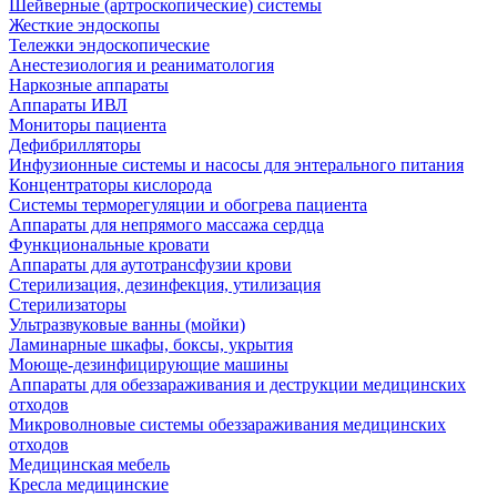
Шейверные (артроскопические) системы
Жесткие эндоскопы
Тележки эндоскопические
Анестезиология и реаниматология
Наркозные аппараты
Аппараты ИВЛ
Мониторы пациента
Дефибрилляторы
Инфузионные системы и насосы для энтерального питания
Концентраторы кислорода
Системы терморегуляции и обогрева пациента
Аппараты для непрямого массажа сердца
Функциональные кровати
Аппараты для аутотрансфузии крови
Стерилизация, дезинфекция, утилизация
Стерилизаторы
Ультразвуковые ванны (мойки)
Ламинарные шкафы, боксы, укрытия
Моюще-дезинфицирующие машины
Аппараты для обеззараживания и деструкции медицинских
отходов
Микроволновые системы обеззараживания медицинских
отходов
Медицинская мебель
Кресла медицинские