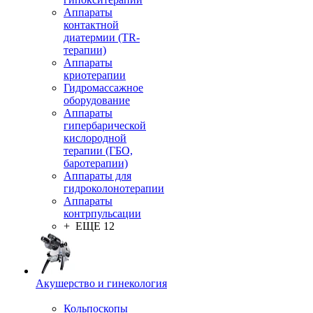
Аппараты
контактной
диатермии (TR-
терапии)
Аппараты
криотерапии
Гидромассажное
оборудование
Аппараты
гипербарической
кислородной
терапии (ГБО,
баротерапии)
Аппараты для
гидроколонотерапии
Аппараты
контрпульсации
+ ЕЩЕ 12
Акушерство и гинекология
Кольпоскопы