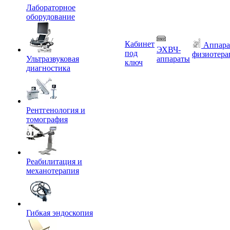
Лабораторное
оборудование
Кабинет
Аппара
ЭХВЧ-
под
физиотера
Ультразвуковая
аппараты
ключ
диагностика
Рентгенология и
томография
Реабилитация и
механотерапия
Гибкая эндоскопия