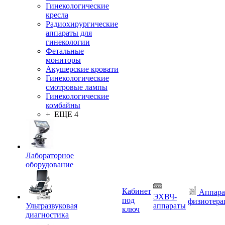
Гинекологические
кресла
Радиохирургические
аппараты для
гинекологии
Фетальные
мониторы
Акушерские кровати
Гинекологические
смотровые лампы
Гинекологические
комбайны
+ ЕЩЕ 4
Лабораторное
оборудование
Кабинет
Аппара
ЭХВЧ-
под
физиотера
Ультразвуковая
аппараты
ключ
диагностика