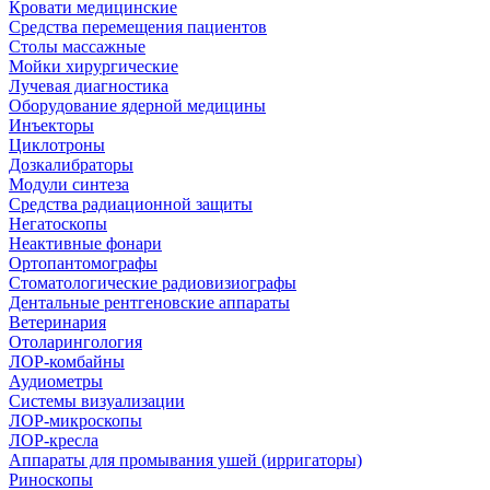
Кровати медицинские
Средства перемещения пациентов
Столы массажные
Мойки хирургические
Лучевая диагностика
Оборудование ядерной медицины
Инъекторы
Циклотроны
Дозкалибраторы
Модули синтеза
Средства радиационной защиты
Негатоскопы
Неактивные фонари
Ортопантомографы
Стоматологические радиовизиографы
Дентальные рентгеновские аппараты
Ветеринария
Отоларингология
ЛОР-комбайны
Аудиометры
Системы визуализации
ЛОР-микроскопы
ЛОР-кресла
Аппараты для промывания ушей (ирригаторы)
Риноскопы