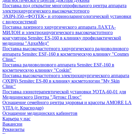
диагностического центра Доктора Дукина
Поставка под открытие многопрофильного центра аппарата
электрохирургического высокочастотного
ЭХВЧ-350-«ФОТЕК» и оториноларингологической установки
с видеосистемой
Поставка лазерного хирургического аппарата ЛАХТА-
МИЛОН и электрохирургического высокочастотного
коагулятора Sensitec ES-160 в клинику профилактической
медицины "АрхиМед"
Поставка высокочастотного хирургического радиоволнового
аппарата Sensitec ESF-160 в косметическую клинику "Cosmes
Clinic"
Поставка радиоволнового аппарата Sensitec ESF-160 в
косметическую клинику "Coskin"
Поставка высокочастотного электрохирургического аппарата
(ЭХВЧ) Sensitec ES-80 в клинику косметологии "My Skin
Clinic"
Поставка озонотерапевтической установки УОТА-60-01 для
Медицинского Центра "Детокс Плюс"
Оснащение семейного центра здоровья и красоты AMORE LA
VITA (г. Краснодар)
Оснащение медицинских кабинетов
Карьера у нас
Вакансии
Реквизиты