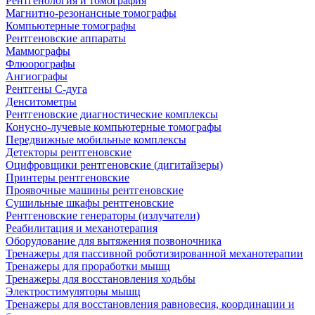
Рентгенология и томография
Магнитно-резонансные томографы
Компьютерные томографы
Рентгеновские аппараты
Маммографы
Флюорографы
Ангиографы
Рентгены С-дуга
Денситометры
Рентгеновские диагностические комплексы
Конусно-лучевые компьютерные томографы
Передвижные мобильные комплексы
Детекторы рентгеновские
Оцифровщики рентгеновские (дигитайзеры)
Принтеры рентгеновские
Проявочные машины рентгеновские
Сушильные шкафы рентгеновские
Рентгеновские генераторы (излучатели)
Реабилитация и механотерапия
Оборудование для вытяжения позвоночника
Тренажеры для пассивной роботизированной механотерапии
Тренажеры для проработки мышц
Тренажеры для восстановления ходьбы
Электростимуляторы мышц
Тренажеры для восстановления равновесия, координации и