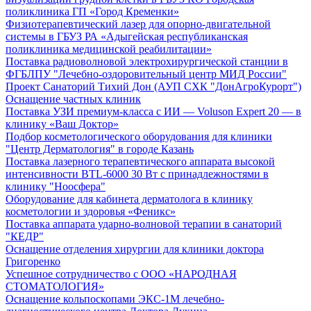
поликлиника ГП «Город Кременки»
Физиотерапевтический лазер для опорно-двигательной
системы в ГБУЗ РА «Адыгейская республиканская
поликлиника медицинской реабилитации»
Поставка радиоволновой электрохирургической станции в
ФГБЛПУ "Лечебно-оздоровительный центр МИД России"
Проект Санаторий Тихий Дон (АУП СХК "ДонАгроКурорт")
Оснащение частных клиник
Поставка УЗИ премиум-класса с ИИ — Voluson Expert 20 — в
клинику «Ваш Доктор»
Подбор косметологического оборудования для клиники
"Центр Дерматология" в городе Казань
Поставка лазерного терапевтического аппарата высокой
интенсивности BTL-6000 30 Вт с принадлежностями в
клинику "Ноосфера"
Оборудование для кабинета дерматолога в клинику
косметологии и здоровья «Феникс»
Поставка аппарата ударно-волновой терапии в санаторий
"КЕДР"
Оснащение отделения хирургии для клиники доктора
Григоренко
Успешное сотрудничество с ООО «НАРОДНАЯ
СТОМАТОЛОГИЯ»
Оснащение кольпоскопами ЭКС-1М лечебно-