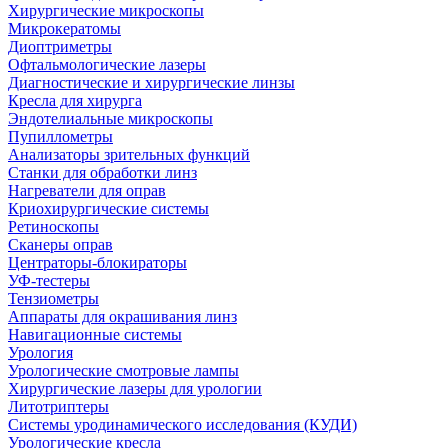
Хирургические микроскопы
Микрокератомы
Диоптриметры
Офтальмологические лазеры
Диагностические и хирургические линзы
Кресла для хирурга
Эндотелиальные микроскопы
Пупиллометры
Анализаторы зрительных функций
Станки для обработки линз
Нагреватели для оправ
Криохирургические системы
Ретиноскопы
Сканеры оправ
Центраторы-блокираторы
УФ-тестеры
Тензиометры
Аппараты для окрашивания линз
Навигационные системы
Урология
Урологические смотровые лампы
Хирургические лазеры для урологии
Литотриптеры
Системы уродинамического исследования (КУДИ)
Урологические кресла