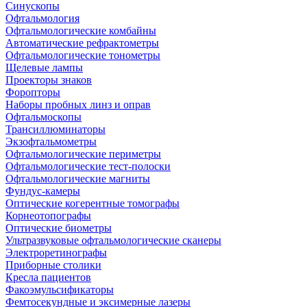
Синускопы
Офтальмология
Офтальмологические комбайны
Автоматические рефрактометры
Офтальмологические тонометры
Щелевые лампы
Проекторы знаков
Форопторы
Наборы пробных линз и оправ
Офтальмоскопы
Трансиллюминаторы
Экзофтальмометры
Офтальмологические периметры
Офтальмологические тест-полоски
Офтальмологические магниты
Фундус-камеры
Оптические когерентные томографы
Корнеотопографы
Оптические биометры
Ультразвуковые офтальмологические сканеры
Электроретинографы
Приборные столики
Кресла пациентов
Факоэмульсификаторы
Фемтосекундные и эксимерные лазеры