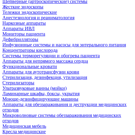
Шейверные (артроскопические) системы
Жесткие эндоскопы
Тележки эндоскопические
Анестезиология и реаниматология
Наркозные аппараты
Аппараты ИВЛ
Мониторы пациента
Дефибрилляторы
Инфузионные системы и насосы для энтерального питания
Концентраторы кислорода
Системы терморегуляции и обогрева пациента
Аппараты для непрямого массажа сердца
Функциональные кровати
Аппараты для аутотрансфузии крови
Стерилизация, дезинфекция, утилизация
Стерилизаторы
Ультразвуковые ванны (мойки)
Ламинарные шкафы, боксы, укрытия
Моюще-дезинфицирующие машины
Аппараты для обеззараживания и деструкции медицинских
отходов
Микроволновые системы обеззараживания медицинских
отходов
Медицинская мебель
Кресла медицинские