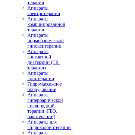
терапии
Аппараты
электротерапии
Аппараты
комбинированной
терапии
Аппараты
нормобарической
гипокситерапии
Аппараты
контактной
диатермии (TR-
терапии)
Аппараты
криотерапии
Гидромассажное
оборудование
Аппараты
гипербарической
кислородной
терапии (ГБО,
баротерапии)
Аппараты для
гидроколонотерапии
Аппараты