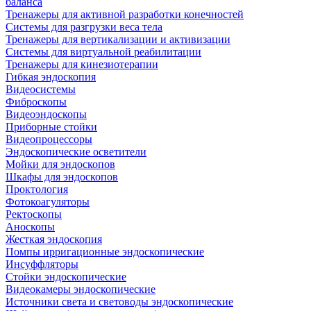
баланса
Тренажеры для активной разработки конечностей
Системы для разгрузки веса тела
Тренажеры для вертикализации и активизации
Системы для виртуальной реабилитации
Тренажеры для кинезиотерапии
Гибкая эндоскопия
Видеосистемы
Фиброскопы
Видеоэндоскопы
Приборные стойки
Видеопроцессоры
Эндоскопические осветители
Мойки для эндоскопов
Шкафы для эндоскопов
Проктология
Фотокоагуляторы
Ректоскопы
Аноскопы
Жесткая эндоскопия
Помпы ирригационные эндоскопические
Инсуффляторы
Стойки эндоскопические
Видеокамеры эндоскопические
Источники света и световоды эндоскопические