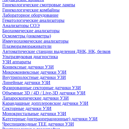
Гинекологические смотровые лампы
Гинекологические комбайны
Лабораторное оборудование
Гематологические анализаторы
Анализаторы СОЭ
Биохимические анализаторы
Осмометры (онкометры)
Иммунохимические анализаторы
Плазморазмораживатели
Автоматические станции выделения ДНК, НК, белков
Ультразвуковая диагностика
УЗИ аппараты
Конвексные датчики УЗИ
Микроконвексные датчики УЗИ
Внутриполостные датчики УЗИ
Линейные датчики УЗИ
Фазированные секторные датчики УЗИ
Объемные 3D / 4D / Live-3D датчики УЗИ
Лапароскопические датчики УЗИ
Карандашные допплеровские датчики УЗИ
Секторные датчики УЗИ
Монокристальные датчики УЗИ
Катетерные (интраоперационные) датчики УЗИ
Чреспищеводные TEE датчики УЗИ