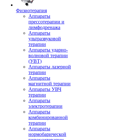
Физиотерапия
Аппараты
прессотерапии и
лимфодренажа
Аппараты
ультразвуковой
терапии
Аппараты ударно-
волновой терапии
(УВТ)
Аппараты лазерной
терапии
Аппараты
магнитной терапии
Аппараты УВЧ
терапии
Аппараты
электротерапии
Аппараты
комбинированной
терапии
Аппараты
нормобарической
гипокситерапии