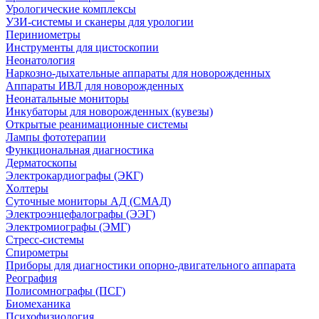
Урологические комплексы
УЗИ-системы и сканеры для урологии
Периниометры
Инструменты для цистоскопии
Неонатология
Наркозно-дыхательные аппараты для новорожденных
Аппараты ИВЛ для новорожденных
Неонатальные мониторы
Инкубаторы для новорожденных (кувезы)
Открытые реанимационные системы
Лампы фототерапии
Функциональная диагностика
Дерматоскопы
Электрокардиографы (ЭКГ)
Холтеры
Суточные мониторы АД (СМАД)
Электроэнцефалографы (ЭЭГ)
Электромиографы (ЭМГ)
Стресс-системы
Спирометры
Приборы для диагностики опорно-двигательного аппарата
Реография
Полисомнографы (ПСГ)
Биомеханика
Психофизиология