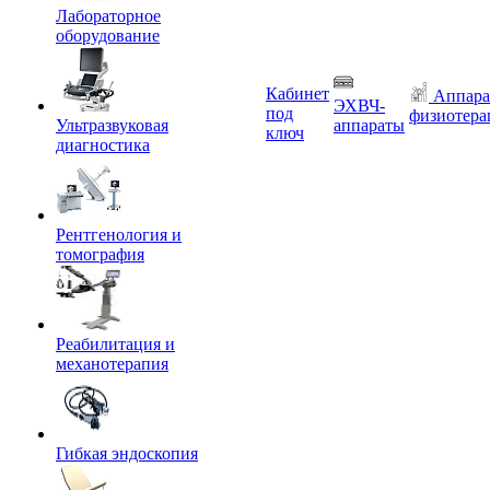
Лабораторное
оборудование
Кабинет
Аппара
ЭХВЧ-
под
физиотера
Ультразвуковая
аппараты
ключ
диагностика
Рентгенология и
томография
Реабилитация и
механотерапия
Гибкая эндоскопия