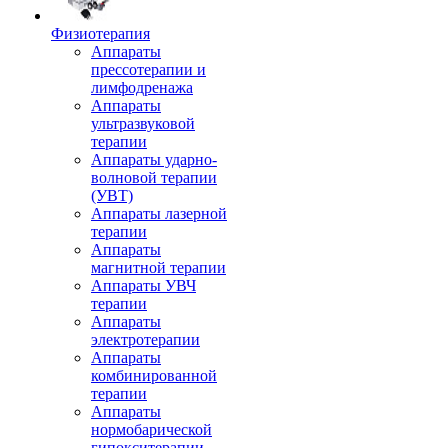
Физиотерапия
Аппараты
прессотерапии и
лимфодренажа
Аппараты
ультразвуковой
терапии
Аппараты ударно-
волновой терапии
(УВТ)
Аппараты лазерной
терапии
Аппараты
магнитной терапии
Аппараты УВЧ
терапии
Аппараты
электротерапии
Аппараты
комбинированной
терапии
Аппараты
нормобарической
гипокситерапии