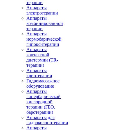
терапии
Аппараты
электротерапии
Аппараты
комбинированной
терапии
Аппараты
нормобарической
гипокситерапии
Аппараты
контактной
диатермии (TR-
терапии)
Аппараты
криотерапии
Гидромассажное
оборудование
Аппараты
гипербарической
кислородной
терапии (ГБО,
баротерапии)
Аппараты для
гидроколонотерапии
Аппараты