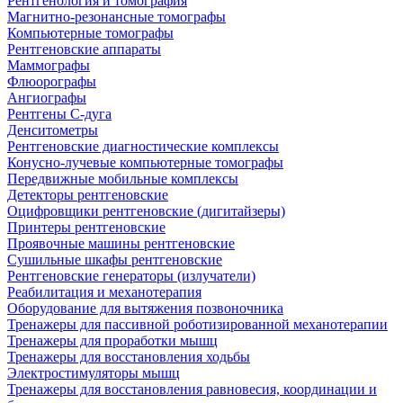
Рентгенология и томография
Магнитно-резонансные томографы
Компьютерные томографы
Рентгеновские аппараты
Маммографы
Флюорографы
Ангиографы
Рентгены С-дуга
Денситометры
Рентгеновские диагностические комплексы
Конусно-лучевые компьютерные томографы
Передвижные мобильные комплексы
Детекторы рентгеновские
Оцифровщики рентгеновские (дигитайзеры)
Принтеры рентгеновские
Проявочные машины рентгеновские
Сушильные шкафы рентгеновские
Рентгеновские генераторы (излучатели)
Реабилитация и механотерапия
Оборудование для вытяжения позвоночника
Тренажеры для пассивной роботизированной механотерапии
Тренажеры для проработки мышц
Тренажеры для восстановления ходьбы
Электростимуляторы мышц
Тренажеры для восстановления равновесия, координации и