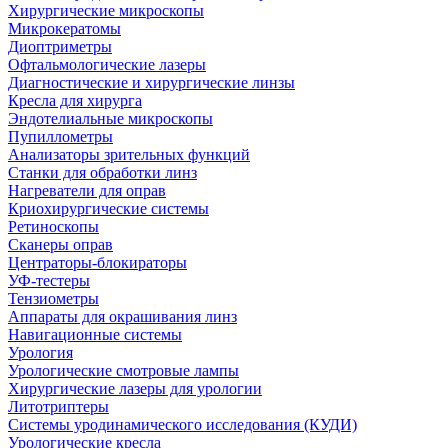
Хирургические микроскопы
Микрокератомы
Диоптриметры
Офтальмологические лазеры
Диагностические и хирургические линзы
Кресла для хирурга
Эндотелиальные микроскопы
Пупиллометры
Анализаторы зрительных функций
Станки для обработки линз
Нагреватели для оправ
Криохирургические системы
Ретиноскопы
Сканеры оправ
Центраторы-блокираторы
УФ-тестеры
Тензиометры
Аппараты для окрашивания линз
Навигационные системы
Урология
Урологические смотровые лампы
Хирургические лазеры для урологии
Литотриптеры
Системы уродинамического исследования (КУДИ)
Урологические кресла