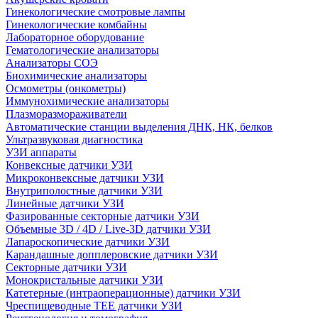
Гинекологические смотровые лампы
Гинекологические комбайны
Лабораторное оборудование
Гематологические анализаторы
Анализаторы СОЭ
Биохимические анализаторы
Осмометры (онкометры)
Иммунохимические анализаторы
Плазморазмораживатели
Автоматические станции выделения ДНК, НК, белков
Ультразвуковая диагностика
УЗИ аппараты
Конвексные датчики УЗИ
Микроконвексные датчики УЗИ
Внутриполостные датчики УЗИ
Линейные датчики УЗИ
Фазированные секторные датчики УЗИ
Объемные 3D / 4D / Live-3D датчики УЗИ
Лапароскопические датчики УЗИ
Карандашные допплеровские датчики УЗИ
Секторные датчики УЗИ
Монокристальные датчики УЗИ
Катетерные (интраоперационные) датчики УЗИ
Чреспищеводные TEE датчики УЗИ