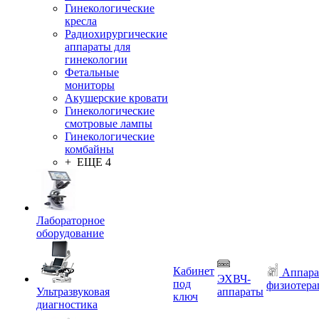
Гинекологические
кресла
Радиохирургические
аппараты для
гинекологии
Фетальные
мониторы
Акушерские кровати
Гинекологические
смотровые лампы
Гинекологические
комбайны
+ ЕЩЕ 4
Лабораторное
оборудование
Кабинет
Аппара
ЭХВЧ-
под
физиотера
Ультразвуковая
аппараты
ключ
диагностика