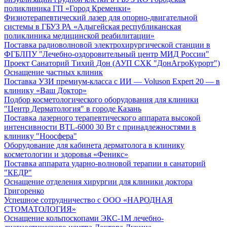
поликлиника ГП «Город Кременки»
Физиотерапевтический лазер для опорно-двигательной
системы в ГБУЗ РА «Адыгейская республиканская
поликлиника медицинской реабилитации»
Поставка радиоволновой электрохирургической станции в
ФГБЛПУ "Лечебно-оздоровительный центр МИД России"
Проект Санаторий Тихий Дон (АУП СХК "ДонАгроКурорт")
Оснащение частных клиник
Поставка УЗИ премиум-класса с ИИ — Voluson Expert 20 — в
клинику «Ваш Доктор»
Подбор косметологического оборудования для клиники
"Центр Дерматология" в городе Казань
Поставка лазерного терапевтического аппарата высокой
интенсивности BTL-6000 30 Вт с принадлежностями в
клинику "Ноосфера"
Оборудование для кабинета дерматолога в клинику
косметологии и здоровья «Феникс»
Поставка аппарата ударно-волновой терапии в санаторий
"КЕДР"
Оснащение отделения хирургии для клиники доктора
Григоренко
Успешное сотрудничество с ООО «НАРОДНАЯ
СТОМАТОЛОГИЯ»
Оснащение кольпоскопами ЭКС-1М лечебно-