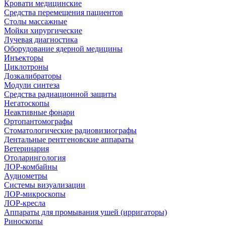
Кровати медицинские
Средства перемещения пациентов
Столы массажные
Мойки хирургические
Лучевая диагностика
Оборудование ядерной медицины
Инъекторы
Циклотроны
Дозкалибраторы
Модули синтеза
Средства радиационной защиты
Негатоскопы
Неактивные фонари
Ортопантомографы
Стоматологические радиовизиографы
Дентальные рентгеновские аппараты
Ветеринария
Отоларингология
ЛОР-комбайны
Аудиометры
Системы визуализации
ЛОР-микроскопы
ЛОР-кресла
Аппараты для промывания ушей (ирригаторы)
Риноскопы