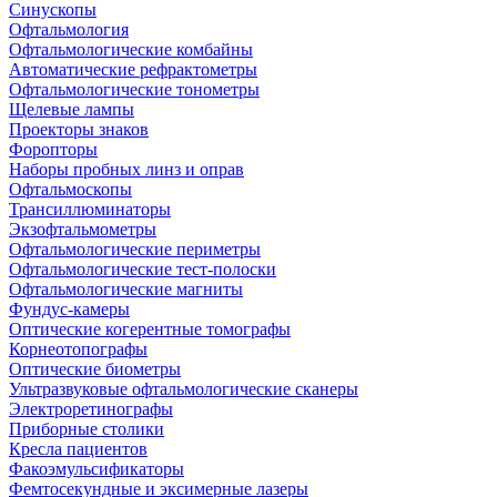
Синускопы
Офтальмология
Офтальмологические комбайны
Автоматические рефрактометры
Офтальмологические тонометры
Щелевые лампы
Проекторы знаков
Форопторы
Наборы пробных линз и оправ
Офтальмоскопы
Трансиллюминаторы
Экзофтальмометры
Офтальмологические периметры
Офтальмологические тест-полоски
Офтальмологические магниты
Фундус-камеры
Оптические когерентные томографы
Корнеотопографы
Оптические биометры
Ультразвуковые офтальмологические сканеры
Электроретинографы
Приборные столики
Кресла пациентов
Факоэмульсификаторы
Фемтосекундные и эксимерные лазеры