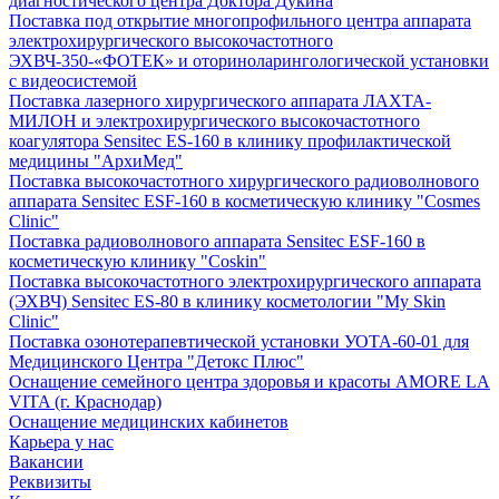
диагностического центра Доктора Дукина
Поставка под открытие многопрофильного центра аппарата
электрохирургического высокочастотного
ЭХВЧ-350-«ФОТЕК» и оториноларингологической установки
с видеосистемой
Поставка лазерного хирургического аппарата ЛАХТА-
МИЛОН и электрохирургического высокочастотного
коагулятора Sensitec ES-160 в клинику профилактической
медицины "АрхиМед"
Поставка высокочастотного хирургического радиоволнового
аппарата Sensitec ESF-160 в косметическую клинику "Cosmes
Clinic"
Поставка радиоволнового аппарата Sensitec ESF-160 в
косметическую клинику "Coskin"
Поставка высокочастотного электрохирургического аппарата
(ЭХВЧ) Sensitec ES-80 в клинику косметологии "My Skin
Clinic"
Поставка озонотерапевтической установки УОТА-60-01 для
Медицинского Центра "Детокс Плюс"
Оснащение семейного центра здоровья и красоты AMORE LA
VITA (г. Краснодар)
Оснащение медицинских кабинетов
Карьера у нас
Вакансии
Реквизиты