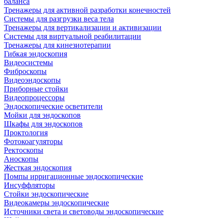
баланса
Тренажеры для активной разработки конечностей
Системы для разгрузки веса тела
Тренажеры для вертикализации и активизации
Системы для виртуальной реабилитации
Тренажеры для кинезиотерапии
Гибкая эндоскопия
Видеосистемы
Фиброскопы
Видеоэндоскопы
Приборные стойки
Видеопроцессоры
Эндоскопические осветители
Мойки для эндоскопов
Шкафы для эндоскопов
Проктология
Фотокоагуляторы
Ректоскопы
Аноскопы
Жесткая эндоскопия
Помпы ирригационные эндоскопические
Инсуффляторы
Стойки эндоскопические
Видеокамеры эндоскопические
Источники света и световоды эндоскопические