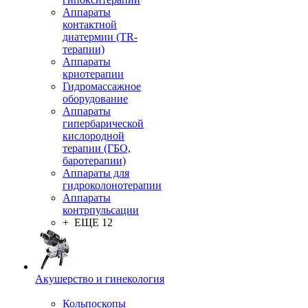
Аппараты
контактной
диатермии (TR-
терапии)
Аппараты
криотерапии
Гидромассажное
оборудование
Аппараты
гипербарической
кислородной
терапии (ГБО,
баротерапии)
Аппараты для
гидроколонотерапии
Аппараты
контрпульсации
+ ЕЩЕ 12
Акушерство и гинекология
Кольпоскопы