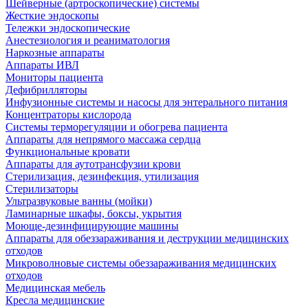
Шейверные (артроскопические) системы
Жесткие эндоскопы
Тележки эндоскопические
Анестезиология и реаниматология
Наркозные аппараты
Аппараты ИВЛ
Мониторы пациента
Дефибрилляторы
Инфузионные системы и насосы для энтерального питания
Концентраторы кислорода
Системы терморегуляции и обогрева пациента
Аппараты для непрямого массажа сердца
Функциональные кровати
Аппараты для аутотрансфузии крови
Стерилизация, дезинфекция, утилизация
Стерилизаторы
Ультразвуковые ванны (мойки)
Ламинарные шкафы, боксы, укрытия
Моюще-дезинфицирующие машины
Аппараты для обеззараживания и деструкции медицинских
отходов
Микроволновые системы обеззараживания медицинских
отходов
Медицинская мебель
Кресла медицинские