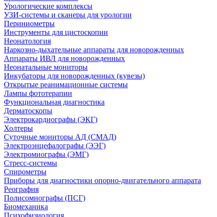
Урологические комплексы
УЗИ-системы и сканеры для урологии
Периниометры
Инструменты для цистоскопии
Неонатология
Наркозно-дыхательные аппараты для новорожденных
Аппараты ИВЛ для новорожденных
Неонатальные мониторы
Инкубаторы для новорожденных (кувезы)
Открытые реанимационные системы
Лампы фототерапии
Функциональная диагностика
Дерматоскопы
Электрокардиографы (ЭКГ)
Холтеры
Суточные мониторы АД (СМАД)
Электроэнцефалографы (ЭЭГ)
Электромиографы (ЭМГ)
Стресс-системы
Спирометры
Приборы для диагностики опорно-двигательного аппарата
Реография
Полисомнографы (ПСГ)
Биомеханика
Психофизиология