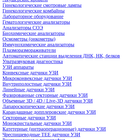
Гинекологические смотровые лампы
Гинекологические комбайны
Лабораторное оборудование
Гематологические анализаторы
Анализаторы СОЭ
Биохимические анализаторы
Осмометры (онкометры)
Иммунохимические анализаторы
Плазморазмораживатели
Автоматические станции выделения ДНК, НК, белков
Ультразвуковая диагностика
УЗИ аппараты
Конвексные датчики УЗИ
Микроконвексные датчики УЗИ
Внутриполостные датчики УЗИ
Линейные датчики УЗИ
Фазированные секторные датчики УЗИ
Объемные 3D / 4D / Live-3D датчики УЗИ
Лапароскопические датчики УЗИ
Карандашные допплеровские датчики УЗИ
Секторные датчики УЗИ
Монокристальные датчики УЗИ
Катетерные (интраоперационные) датчики УЗИ
Чреспищеводные TEE датчики УЗИ