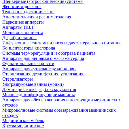
Шейверные (артроскопические) системы
Жесткие эндоскопы
Тележки эндоскопические
Анестезиология и реаниматология
Наркозные аппараты
Аппараты ИВЛ
Мониторы пациента
Дефибрилляторы
Инфузионные системы и насосы для энтерального питания
Концентраторы кислорода
Системы терморегуляции и обогрева пациента
Аппараты для непрямого массажа сердца
Функциональные кровати
Аппараты для аутотрансфузии крови
Стерилизация, дезинфекция, утилизация
Стерилизаторы
Ультразвуковые ванны (мойки)
Ламинарные шкафы, боксы, укрытия
Моюще-дезинфицирующие машины
Аппараты для обеззараживания и деструкции медицинских
отходов
Микроволновые системы обеззараживания медицинских
отходов
Медицинская мебель
Кресла медицинские