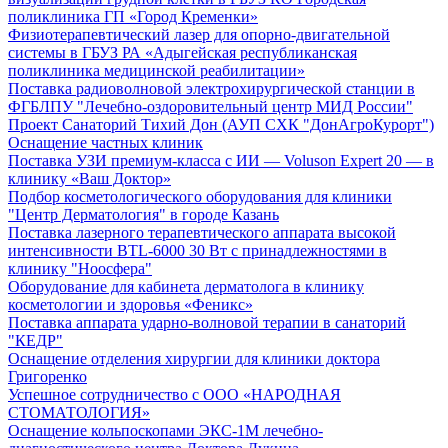
поликлиника ГП «Город Кременки»
Физиотерапевтический лазер для опорно-двигательной
системы в ГБУЗ РА «Адыгейская республиканская
поликлиника медицинской реабилитации»
Поставка радиоволновой электрохирургической станции в
ФГБЛПУ "Лечебно-оздоровительный центр МИД России"
Проект Санаторий Тихий Дон (АУП СХК "ДонАгроКурорт")
Оснащение частных клиник
Поставка УЗИ премиум-класса с ИИ — Voluson Expert 20 — в
клинику «Ваш Доктор»
Подбор косметологического оборудования для клиники
"Центр Дерматология" в городе Казань
Поставка лазерного терапевтического аппарата высокой
интенсивности BTL-6000 30 Вт с принадлежностями в
клинику "Ноосфера"
Оборудование для кабинета дерматолога в клинику
косметологии и здоровья «Феникс»
Поставка аппарата ударно-волновой терапии в санаторий
"КЕДР"
Оснащение отделения хирургии для клиники доктора
Григоренко
Успешное сотрудничество с ООО «НАРОДНАЯ
СТОМАТОЛОГИЯ»
Оснащение кольпоскопами ЭКС-1М лечебно-