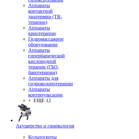
Аппараты
контактной
диатермии (TR-
терапии)
Аппараты
криотерапии
Гидромассажное
оборудование
Аппараты
гипербарической
кислородной
терапии (ГБО,
баротерапии)
Аппараты для
гидроколонотерапии
Аппараты
контрпульсации
+ ЕЩЕ 12
Акушерство и гинекология
Кольпоскопы