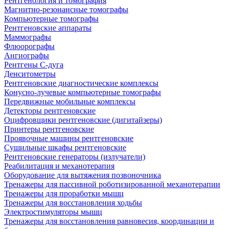
Рентгенология и томография
Магнитно-резонансные томографы
Компьютерные томографы
Рентгеновские аппараты
Маммографы
Флюорографы
Ангиографы
Рентгены С-дуга
Денситометры
Рентгеновские диагностические комплексы
Конусно-лучевые компьютерные томографы
Передвижные мобильные комплексы
Детекторы рентгеновские
Оцифровщики рентгеновские (дигитайзеры)
Принтеры рентгеновские
Проявочные машины рентгеновские
Сушильные шкафы рентгеновские
Рентгеновские генераторы (излучатели)
Реабилитация и механотерапия
Оборудование для вытяжения позвоночника
Тренажеры для пассивной роботизированной механотерапии
Тренажеры для проработки мышц
Тренажеры для восстановления ходьбы
Электростимуляторы мышц
Тренажеры для восстановления равновесия, координации и