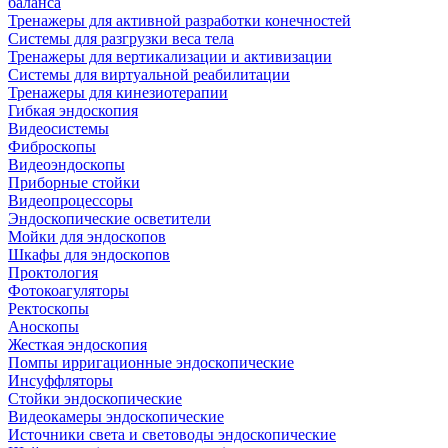
баланса
Тренажеры для активной разработки конечностей
Системы для разгрузки веса тела
Тренажеры для вертикализации и активизации
Системы для виртуальной реабилитации
Тренажеры для кинезиотерапии
Гибкая эндоскопия
Видеосистемы
Фиброскопы
Видеоэндоскопы
Приборные стойки
Видеопроцессоры
Эндоскопические осветители
Мойки для эндоскопов
Шкафы для эндоскопов
Проктология
Фотокоагуляторы
Ректоскопы
Аноскопы
Жесткая эндоскопия
Помпы ирригационные эндоскопические
Инсуффляторы
Стойки эндоскопические
Видеокамеры эндоскопические
Источники света и световоды эндоскопические