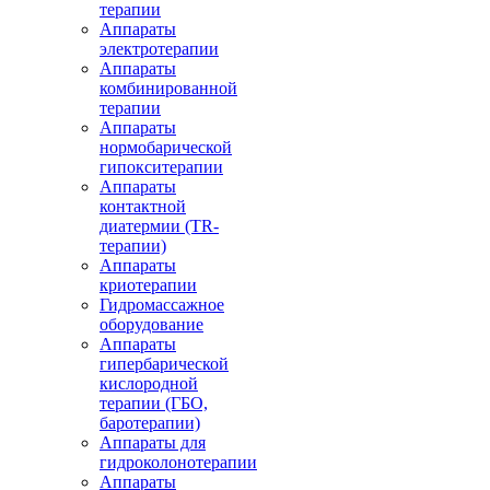
терапии
Аппараты
электротерапии
Аппараты
комбинированной
терапии
Аппараты
нормобарической
гипокситерапии
Аппараты
контактной
диатермии (TR-
терапии)
Аппараты
криотерапии
Гидромассажное
оборудование
Аппараты
гипербарической
кислородной
терапии (ГБО,
баротерапии)
Аппараты для
гидроколонотерапии
Аппараты