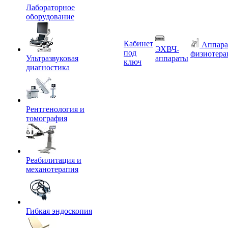
Лабораторное
оборудование
Кабинет
Аппара
ЭХВЧ-
под
физиотера
Ультразвуковая
аппараты
ключ
диагностика
Рентгенология и
томография
Реабилитация и
механотерапия
Гибкая эндоскопия