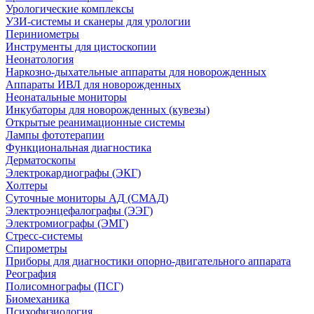
Урологические комплексы
УЗИ-системы и сканеры для урологии
Периниометры
Инструменты для цистоскопии
Неонатология
Наркозно-дыхательные аппараты для новорожденных
Аппараты ИВЛ для новорожденных
Неонатальные мониторы
Инкубаторы для новорожденных (кувезы)
Открытые реанимационные системы
Лампы фототерапии
Функциональная диагностика
Дерматоскопы
Электрокардиографы (ЭКГ)
Холтеры
Суточные мониторы АД (СМАД)
Электроэнцефалографы (ЭЭГ)
Электромиографы (ЭМГ)
Стресс-системы
Спирометры
Приборы для диагностики опорно-двигательного аппарата
Реография
Полисомнографы (ПСГ)
Биомеханика
Психофизиология