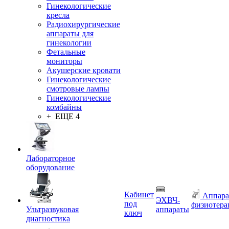
Гинекологические
кресла
Радиохирургические
аппараты для
гинекологии
Фетальные
мониторы
Акушерские кровати
Гинекологические
смотровые лампы
Гинекологические
комбайны
+ ЕЩЕ 4
Лабораторное
оборудование
Кабинет
Аппара
ЭХВЧ-
под
физиотера
Ультразвуковая
аппараты
ключ
диагностика