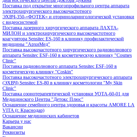
диагностического центра Доктора Дукина
Поставка под открытие многопрофильного центра аппарата
электрохирургического высокочастотного
ЭХВЧ-350-«ФОТЕК» и оториноларингологической установки
с видеосистемой
Поставка лазерного хирургического аппарата ЛАХТА-
МИЛОН и электрохирургического высокочастотного
коагулятора Sensitec ES-160 в клинику профилактической
медицины "АрхиМед"
Поставка высокочастотного хирургического радиоволнового
аппарата Sensitec ESF-160 в косметическую клинику "Cosmes
Clinic"
Поставка радиоволнового аппарата Sensitec ESF-160 в
косметическую клинику "Coskin"
Поставка высокочастотного электрохирургического аппарата
(ЭХВЧ) Sensitec ES-80 в клинику косметологии "My Skin
Clinic"
Поставка озонотерапевтической установки УОТА-60-01 для
Медицинского Центра "Детокс Плюс"
Оснащение семейного центра здоровья и красоты AMORE LA
VITA (г. Краснодар)
Оснащение медицинских кабинетов
Карьера у нас
Вакансии
Реквизиты