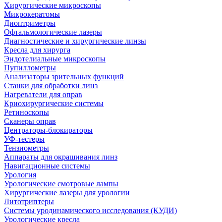
Хирургические микроскопы
Микрокератомы
Диоптриметры
Офтальмологические лазеры
Диагностические и хирургические линзы
Кресла для хирурга
Эндотелиальные микроскопы
Пупиллометры
Анализаторы зрительных функций
Станки для обработки линз
Нагреватели для оправ
Криохирургические системы
Ретиноскопы
Сканеры оправ
Центраторы-блокираторы
УФ-тестеры
Тензиометры
Аппараты для окрашивания линз
Навигационные системы
Урология
Урологические смотровые лампы
Хирургические лазеры для урологии
Литотриптеры
Системы уродинамического исследования (КУДИ)
Урологические кресла