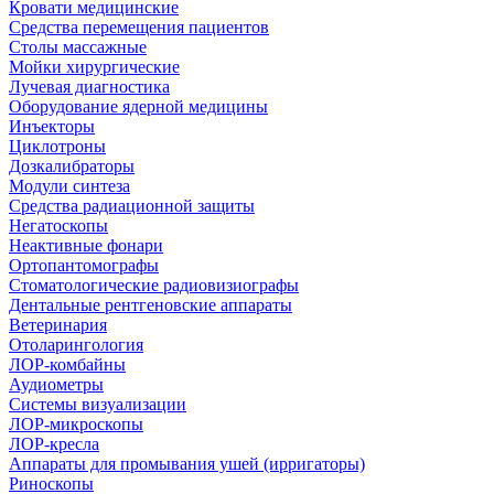
Кровати медицинские
Средства перемещения пациентов
Столы массажные
Мойки хирургические
Лучевая диагностика
Оборудование ядерной медицины
Инъекторы
Циклотроны
Дозкалибраторы
Модули синтеза
Средства радиационной защиты
Негатоскопы
Неактивные фонари
Ортопантомографы
Стоматологические радиовизиографы
Дентальные рентгеновские аппараты
Ветеринария
Отоларингология
ЛОР-комбайны
Аудиометры
Системы визуализации
ЛОР-микроскопы
ЛОР-кресла
Аппараты для промывания ушей (ирригаторы)
Риноскопы