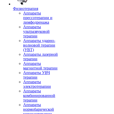
Физиотерапия
Аппараты
прессотерапии и
лимфодренажа
Аппараты
ультразвуковой
терапии
Аппараты ударно-
волновой терапии
(УВТ)
Аппараты лазерной
терапии
Аппараты
магнитной терапии
Аппараты УВЧ
терапии
Аппараты
электротерапии
Аппараты
комбинированной
терапии
Аппараты
нормобарической
гипокситерапии