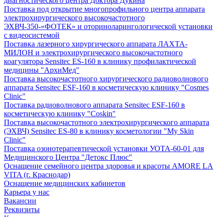
диагностического центра Доктора Дукина
Поставка под открытие многопрофильного центра аппарата
электрохирургического высокочастотного
ЭХВЧ-350-«ФОТЕК» и оториноларингологической установки
с видеосистемой
Поставка лазерного хирургического аппарата ЛАХТА-
МИЛОН и электрохирургического высокочастотного
коагулятора Sensitec ES-160 в клинику профилактической
медицины "АрхиМед"
Поставка высокочастотного хирургического радиоволнового
аппарата Sensitec ESF-160 в косметическую клинику "Cosmes
Clinic"
Поставка радиоволнового аппарата Sensitec ESF-160 в
косметическую клинику "Coskin"
Поставка высокочастотного электрохирургического аппарата
(ЭХВЧ) Sensitec ES-80 в клинику косметологии "My Skin
Clinic"
Поставка озонотерапевтической установки УОТА-60-01 для
Медицинского Центра "Детокс Плюс"
Оснащение семейного центра здоровья и красоты AMORE LA
VITA (г. Краснодар)
Оснащение медицинских кабинетов
Карьера у нас
Вакансии
Реквизиты