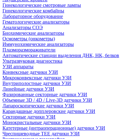
Гинекологические смотровые лампы
Гинекологические комбайны
Лабораторное оборудование
Гематологические анализаторы
Анализаторы СОЭ
Биохимические анализаторы
Осмометры (онкометры)
Иммунохимические анализаторы
Плазморазмораживатели
Автоматические станции выделения ДНК, НК, белков
Ультразвуковая диагностика
УЗИ аппараты
Конвексные датчики УЗИ
Микроконвексные датчики УЗИ
Внутриполостные датчики УЗИ
Линейные датчики УЗИ
Фазированные секторные датчики УЗИ
Объемные 3D / 4D / Live-3D датчики УЗИ
Лапароскопические датчики УЗИ
Карандашные допплеровские датчики УЗИ
Секторные датчики УЗИ
Монокристальные датчики УЗИ
Катетерные (интраоперационные) датчики УЗИ
Чреспищеводные TEE датчики УЗИ