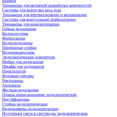
баланса
Тренажеры для активной разработки конечностей
Системы для разгрузки веса тела
Тренажеры для вертикализации и активизации
Системы для виртуальной реабилитации
Тренажеры для кинезиотерапии
Гибкая эндоскопия
Видеосистемы
Фиброскопы
Видеоэндоскопы
Приборные стойки
Видеопроцессоры
Эндоскопические осветители
Мойки для эндоскопов
Шкафы для эндоскопов
Проктология
Фотокоагуляторы
Ректоскопы
Аноскопы
Жесткая эндоскопия
Помпы ирригационные эндоскопические
Инсуффляторы
Стойки эндоскопические
Видеокамеры эндоскопические
Источники света и световоды эндоскопические