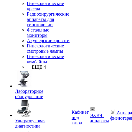
Гинекологические
кресла
Радиохирургические
аппараты для
гинекологии
Фетальные
мониторы
Акушерские кровати
Гинекологические
смотровые лампы
Гинекологические
комбайны
+ ЕЩЕ 4
Лабораторное
оборудование
Кабинет
Аппара
ЭХВЧ-
под
физиотера
Ультразвуковая
аппараты
ключ
диагностика