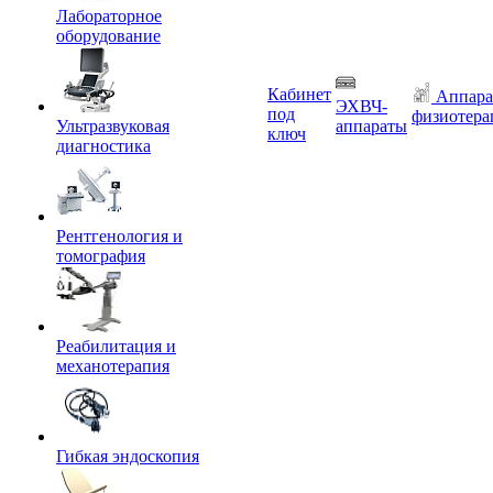
Лабораторное
оборудование
Кабинет
Аппара
ЭХВЧ-
под
физиотера
Ультразвуковая
аппараты
ключ
диагностика
Рентгенология и
томография
Реабилитация и
механотерапия
Гибкая эндоскопия