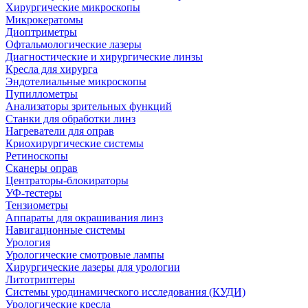
Хирургические микроскопы
Микрокератомы
Диоптриметры
Офтальмологические лазеры
Диагностические и хирургические линзы
Кресла для хирурга
Эндотелиальные микроскопы
Пупиллометры
Анализаторы зрительных функций
Станки для обработки линз
Нагреватели для оправ
Криохирургические системы
Ретиноскопы
Сканеры оправ
Центраторы-блокираторы
УФ-тестеры
Тензиометры
Аппараты для окрашивания линз
Навигационные системы
Урология
Урологические смотровые лампы
Хирургические лазеры для урологии
Литотриптеры
Системы уродинамического исследования (КУДИ)
Урологические кресла