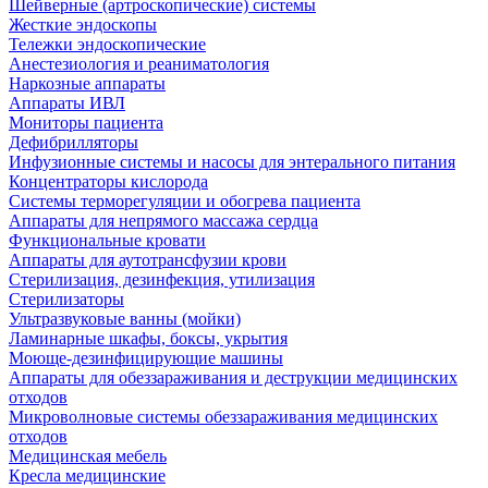
Шейверные (артроскопические) системы
Жесткие эндоскопы
Тележки эндоскопические
Анестезиология и реаниматология
Наркозные аппараты
Аппараты ИВЛ
Мониторы пациента
Дефибрилляторы
Инфузионные системы и насосы для энтерального питания
Концентраторы кислорода
Системы терморегуляции и обогрева пациента
Аппараты для непрямого массажа сердца
Функциональные кровати
Аппараты для аутотрансфузии крови
Стерилизация, дезинфекция, утилизация
Стерилизаторы
Ультразвуковые ванны (мойки)
Ламинарные шкафы, боксы, укрытия
Моюще-дезинфицирующие машины
Аппараты для обеззараживания и деструкции медицинских
отходов
Микроволновые системы обеззараживания медицинских
отходов
Медицинская мебель
Кресла медицинские