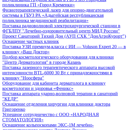
поликлиника ГП «Город Кременки»
Физиотерапевтический лазер для опорно-двигательной
системы в ГБУЗ РА «Адыгейская республиканская
поликлиника медицинской реабилитации»
Поставка радиоволновой электрохирургической станции в
ФГБЛПУ "Лечебно-оздоровительный центр МИД России"
Проект Санаторий Тихий Дон (АУП СХК "ДонАгроКурорт")
Оснащение частных клиник
Поставка УЗИ премиум-класса с ИИ — Voluson Expert 20 — в
клинику «Ваш Доктор»
Подбор косметологического оборудования для клиники
"Центр Дерматология" в городе Казань
Поставка лазерного терапевтического аппарата высокой
интенсивности BTL-6000 30 Вт с принадлежностями в
клинику "Ноосфера"
Оборудование для кабинета дерматолога в клинику
косметологии и здоровья «Феникс»
Поставка аппарата ударно-волновой терапии в санаторий
"КЕДР"
Оснащение отделения хирургии для клиники доктора
Григоренко
Успешное сотрудничество с ООО «НАРОДНАЯ
СТОМАТОЛОГИЯ»
Оснащение кольпоскопами ЭКС-1М лечебно-