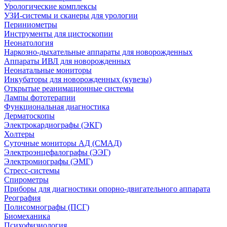
Урологические комплексы
УЗИ-системы и сканеры для урологии
Периниометры
Инструменты для цистоскопии
Неонатология
Наркозно-дыхательные аппараты для новорожденных
Аппараты ИВЛ для новорожденных
Неонатальные мониторы
Инкубаторы для новорожденных (кувезы)
Открытые реанимационные системы
Лампы фототерапии
Функциональная диагностика
Дерматоскопы
Электрокардиографы (ЭКГ)
Холтеры
Суточные мониторы АД (СМАД)
Электроэнцефалографы (ЭЭГ)
Электромиографы (ЭМГ)
Стресс-системы
Спирометры
Приборы для диагностики опорно-двигательного аппарата
Реография
Полисомнографы (ПСГ)
Биомеханика
Психофизиология