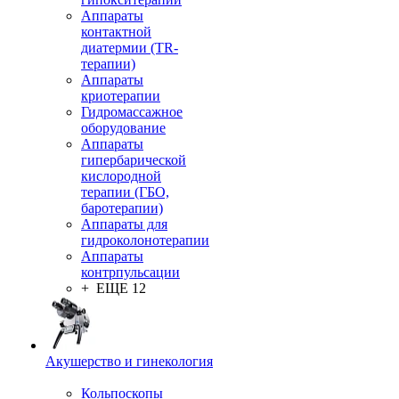
Аппараты
контактной
диатермии (TR-
терапии)
Аппараты
криотерапии
Гидромассажное
оборудование
Аппараты
гипербарической
кислородной
терапии (ГБО,
баротерапии)
Аппараты для
гидроколонотерапии
Аппараты
контрпульсации
+ ЕЩЕ 12
Акушерство и гинекология
Кольпоскопы