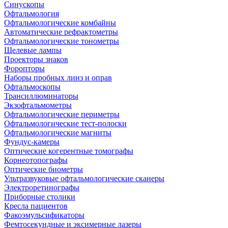
Синускопы
Офтальмология
Офтальмологические комбайны
Автоматические рефрактометры
Офтальмологические тонометры
Щелевые лампы
Проекторы знаков
Форопторы
Наборы пробных линз и оправ
Офтальмоскопы
Трансиллюминаторы
Экзофтальмометры
Офтальмологические периметры
Офтальмологические тест-полоски
Офтальмологические магниты
Фундус-камеры
Оптические когерентные томографы
Корнеотопографы
Оптические биометры
Ультразвуковые офтальмологические сканеры
Электроретинографы
Приборные столики
Кресла пациентов
Факоэмульсификаторы
Фемтосекундные и эксимерные лазеры