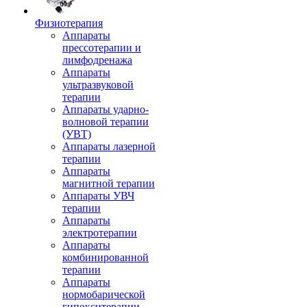
Физиотерапия
Аппараты
прессотерапии и
лимфодренажа
Аппараты
ультразвуковой
терапии
Аппараты ударно-
волновой терапии
(УВТ)
Аппараты лазерной
терапии
Аппараты
магнитной терапии
Аппараты УВЧ
терапии
Аппараты
электротерапии
Аппараты
комбинированной
терапии
Аппараты
нормобарической
гипокситерапии