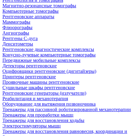
Рентгенология и томография
Магнитно-резонансные томографы
Компьютерные томографы
Рентгеновские аппараты
Маммографы
Флюорографы
Ангиографы
Рентгены С-дуга
Денситометры
Рентгеновские диагностические комплексы
Конусно-лучевые компьютерные томографы
Передвижные мобильные комплексы
Детекторы рентгеновские
Оцифровщики рентгеновские (дигитайзеры)
Принтеры рентгеновские
Проявочные машины рентгеновские
Сушильные шкафы рентгеновские
Рентгеновские генераторы (излучатели)
Реабилитация и механотерапия
Оборудование для вытяжения позвоночника
Тренажеры для пассивной роботизированной механотерапии
Тренажеры для проработки мышц
Тренажеры для восстановления ходьбы
Электростимуляторы мышц
Тренажеры для восстановления равновесия, координации и