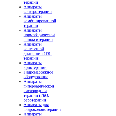
терапии
Аппараты
электротерапии
Аппараты
комбинированной
терапии
Аппараты
нормобарической
гипокситерапии
Аппараты
контактной
диатермии (TR-
терапии)
Аппараты
криотерапии
Гидромассажное
оборудование
Аппараты
гипербарической
кислородной
терапии (ГБО,
баротерапии)
Аппараты для
гидроколонотерапии
Аппараты