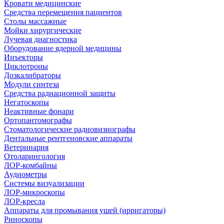
Кровати медицинские
Средства перемещения пациентов
Столы массажные
Мойки хирургические
Лучевая диагностика
Оборудование ядерной медицины
Инъекторы
Циклотроны
Дозкалибраторы
Модули синтеза
Средства радиационной защиты
Негатоскопы
Неактивные фонари
Ортопантомографы
Стоматологические радиовизиографы
Дентальные рентгеновские аппараты
Ветеринария
Отоларингология
ЛОР-комбайны
Аудиометры
Системы визуализации
ЛОР-микроскопы
ЛОР-кресла
Аппараты для промывания ушей (ирригаторы)
Риноскопы