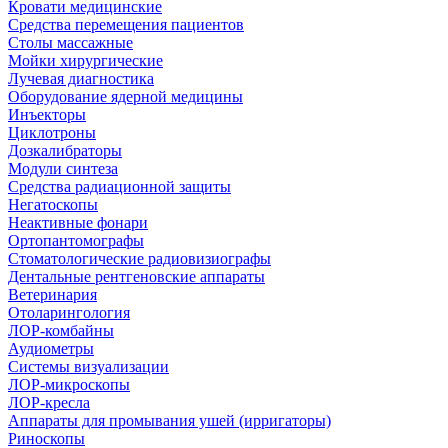
Кровати медицинские
Средства перемещения пациентов
Столы массажные
Мойки хирургические
Лучевая диагностика
Оборудование ядерной медицины
Инъекторы
Циклотроны
Дозкалибраторы
Модули синтеза
Средства радиационной защиты
Негатоскопы
Неактивные фонари
Ортопантомографы
Стоматологические радиовизиографы
Дентальные рентгеновские аппараты
Ветеринария
Отоларингология
ЛОР-комбайны
Аудиометры
Системы визуализации
ЛОР-микроскопы
ЛОР-кресла
Аппараты для промывания ушей (ирригаторы)
Риноскопы