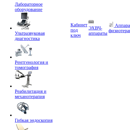
Лабораторное
оборудование
Кабинет
Аппара
ЭХВЧ-
под
физиотера
Ультразвуковая
аппараты
ключ
диагностика
Рентгенология и
томография
Реабилитация и
механотерапия
Гибкая эндоскопия