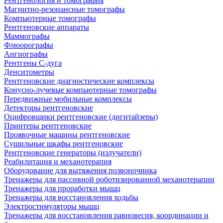
Рентгенология и томография
Магнитно-резонансные томографы
Компьютерные томографы
Рентгеновские аппараты
Маммографы
Флюорографы
Ангиографы
Рентгены С-дуга
Денситометры
Рентгеновские диагностические комплексы
Конусно-лучевые компьютерные томографы
Передвижные мобильные комплексы
Детекторы рентгеновские
Оцифровщики рентгеновские (дигитайзеры)
Принтеры рентгеновские
Проявочные машины рентгеновские
Сушильные шкафы рентгеновские
Рентгеновские генераторы (излучатели)
Реабилитация и механотерапия
Оборудование для вытяжения позвоночника
Тренажеры для пассивной роботизированной механотерапии
Тренажеры для проработки мышц
Тренажеры для восстановления ходьбы
Электростимуляторы мышц
Тренажеры для восстановления равновесия, координации и