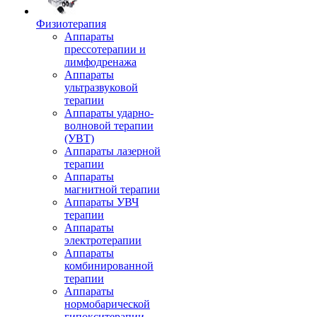
Физиотерапия
Аппараты
прессотерапии и
лимфодренажа
Аппараты
ультразвуковой
терапии
Аппараты ударно-
волновой терапии
(УВТ)
Аппараты лазерной
терапии
Аппараты
магнитной терапии
Аппараты УВЧ
терапии
Аппараты
электротерапии
Аппараты
комбинированной
терапии
Аппараты
нормобарической
гипокситерапии