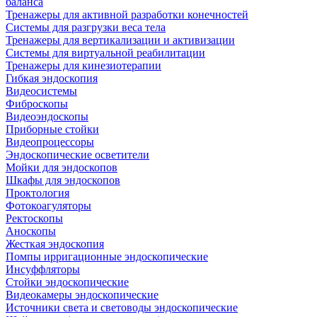
баланса
Тренажеры для активной разработки конечностей
Системы для разгрузки веса тела
Тренажеры для вертикализации и активизации
Системы для виртуальной реабилитации
Тренажеры для кинезиотерапии
Гибкая эндоскопия
Видеосистемы
Фиброскопы
Видеоэндоскопы
Приборные стойки
Видеопроцессоры
Эндоскопические осветители
Мойки для эндоскопов
Шкафы для эндоскопов
Проктология
Фотокоагуляторы
Ректоскопы
Аноскопы
Жесткая эндоскопия
Помпы ирригационные эндоскопические
Инсуффляторы
Стойки эндоскопические
Видеокамеры эндоскопические
Источники света и световоды эндоскопические