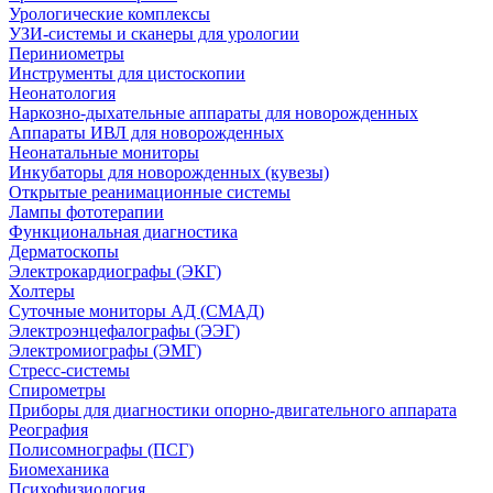
Урологические комплексы
УЗИ-системы и сканеры для урологии
Периниометры
Инструменты для цистоскопии
Неонатология
Наркозно-дыхательные аппараты для новорожденных
Аппараты ИВЛ для новорожденных
Неонатальные мониторы
Инкубаторы для новорожденных (кувезы)
Открытые реанимационные системы
Лампы фототерапии
Функциональная диагностика
Дерматоскопы
Электрокардиографы (ЭКГ)
Холтеры
Суточные мониторы АД (СМАД)
Электроэнцефалографы (ЭЭГ)
Электромиографы (ЭМГ)
Стресс-системы
Спирометры
Приборы для диагностики опорно-двигательного аппарата
Реография
Полисомнографы (ПСГ)
Биомеханика
Психофизиология