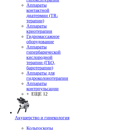
Аппараты
контактной
диатермии (TR-
терапии)
Аппараты
криотерапии
Гидромассажное
оборудование
Аппараты
гипербарической
кислородной
терапии (ГБО,
баротерапии)
Аппараты для
гидроколонотерапии
Аппараты
контрпульсации
+ ЕЩЕ 12
Акушерство и гинекология
Кольпоскопы