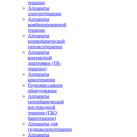
терапии
Аппараты
электротерапии
Аппараты
комбинированной
терапии
Аппараты
нормобарической
гипокситерапии
Аппараты
контактной
диатермии (TR-
терапии)
Аппараты
криотерапии
Гидромассажное
оборудование
Аппараты
гипербарической
кислородной
терапии (ГБО,
баротерапии)
Аппараты для
гидроколонотерапии
Аппараты