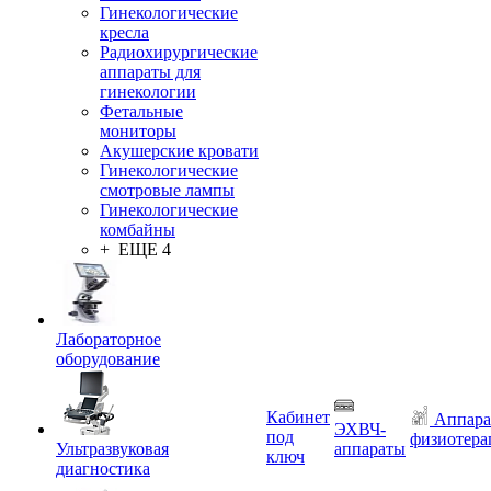
Гинекологические
кресла
Радиохирургические
аппараты для
гинекологии
Фетальные
мониторы
Акушерские кровати
Гинекологические
смотровые лампы
Гинекологические
комбайны
+ ЕЩЕ 4
Лабораторное
оборудование
Кабинет
Аппара
ЭХВЧ-
под
физиотера
Ультразвуковая
аппараты
ключ
диагностика