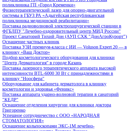
поликлиника ГП «Город Кременки»
Физиотерапевтический лазер для опорно-двигательной
системы в ГБУЗ РА «Адыгейская республиканская
поликлиника медицинской реабилитации»
Поставка радиоволновой электрохирургической станции в
ФГБЛПУ "Лечебно-оздоровительный центр МИД России"
Проект Санаторий Тихий Дон (АУП СХК "ДонАгроКурорт")
Оснащение частных клиник
Поставка УЗИ премиум-класса с ИИ — Voluson Expert 20 — в
клинику «Ваш Доктор»
Подбор косметологического оборудования для клиники
"Центр Дерматология" в городе Казань
Поставка лазерного терапевтического аппарата высокой
интенсивности BTL-6000 30 Вт с принадлежностями в
клинику "Ноосфера"
Оборудование для кабинета дерматолога в клинику
косметологии и здоровья «Феникс»
Поставка аппарата ударно-волновой терапии в санаторий
"КЕДР"
Оснащение отделения хирургии для клиники доктора
Григоренко
Успешное сотрудничество с ООО «НАРОДНАЯ
СТОМАТОЛОГИЯ»
Оснащение кольпоскопами ЭКС-1М лечебно-