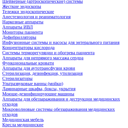
Шейверные (артроскопические) системы
Жесткие эндоскопы
Тележки эндоскопические
Анестезиология и реаниматология
Наркозные аппараты
Аппараты ИВЛ
Мониторы пациента
Дефибрилляторы
Инфузионные системы и насосы для энтерального питания
Концентраторы кислорода
Системы терморегуляции и обогрева пациента
Аппараты для непрямого массажа сердца
Функциональные кровати
Аппараты для аутотрансфузии крови
Стерилизация, дезинфекция, утилизация
Стерилизаторы
Ультразвуковые ванны (мойки)
Ламинарные шкафы, боксы, укрытия
Моюще-дезинфицирующие машины
Аппараты для обеззараживания и деструкции медицинских
отходов
Микроволновые системы обеззараживания медицинских
отходов
Медицинская мебель
Кресла медицинские