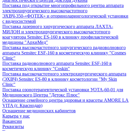
диагностического центра Доктора Дукина
Поставка под открытие многопрофильного центра аппарата
электрохирургического высокочастотного
ЭХВЧ-350-«ФОТЕК» и оториноларингологической установки
с видеосистемой
Поставка лазерного хирургического аппарата ЛАХТА-
МИЛОН и электрохирургического высокочастотного
коагулятора Sensitec ES-160 в клинику профилактической
медицины "АрхиМед"
Поставка высокочастотного хирургического радиоволнового
аппарата Sensitec ESF-160 в косметическую клинику "Cosmes
Clinic"
Поставка радиоволнового аппарата Sensitec ESF-160 в
косметическую клинику "Coskin"
Поставка высокочастотного электрохирургического аппарата
(ЭХВЧ) Sensitec ES-80 в клинику косметологии "My Skin
Clinic"
Поставка озонотерапевтической установки УОТА-60-01 для
Медицинского Центра "Детокс Плюс"
Оснащение семейного центра здоровья и красоты AMORE LA
VITA (г. Краснодар)
Оснащение медицинских кабинетов
Карьера у нас
Вакансии
Реквизиты