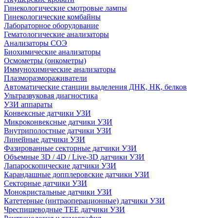
Гинекологические смотровые лампы
Гинекологические комбайны
Лабораторное оборудование
Гематологические анализаторы
Анализаторы СОЭ
Биохимические анализаторы
Осмометры (онкометры)
Иммунохимические анализаторы
Плазморазмораживатели
Автоматические станции выделения ДНК, НК, белков
Ультразвуковая диагностика
УЗИ аппараты
Конвексные датчики УЗИ
Микроконвексные датчики УЗИ
Внутриполостные датчики УЗИ
Линейные датчики УЗИ
Фазированные секторные датчики УЗИ
Объемные 3D / 4D / Live-3D датчики УЗИ
Лапароскопические датчики УЗИ
Карандашные допплеровские датчики УЗИ
Секторные датчики УЗИ
Монокристальные датчики УЗИ
Катетерные (интраоперационные) датчики УЗИ
Чреспищеводные TEE датчики УЗИ