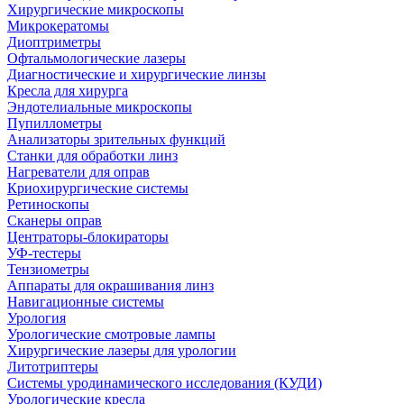
Хирургические микроскопы
Микрокератомы
Диоптриметры
Офтальмологические лазеры
Диагностические и хирургические линзы
Кресла для хирурга
Эндотелиальные микроскопы
Пупиллометры
Анализаторы зрительных функций
Станки для обработки линз
Нагреватели для оправ
Криохирургические системы
Ретиноскопы
Сканеры оправ
Центраторы-блокираторы
УФ-тестеры
Тензиометры
Аппараты для окрашивания линз
Навигационные системы
Урология
Урологические смотровые лампы
Хирургические лазеры для урологии
Литотриптеры
Системы уродинамического исследования (КУДИ)
Урологические кресла