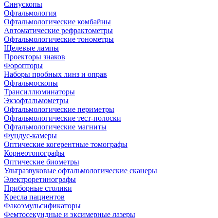
Синускопы
Офтальмология
Офтальмологические комбайны
Автоматические рефрактометры
Офтальмологические тонометры
Щелевые лампы
Проекторы знаков
Форопторы
Наборы пробных линз и оправ
Офтальмоскопы
Трансиллюминаторы
Экзофтальмометры
Офтальмологические периметры
Офтальмологические тест-полоски
Офтальмологические магниты
Фундус-камеры
Оптические когерентные томографы
Корнеотопографы
Оптические биометры
Ультразвуковые офтальмологические сканеры
Электроретинографы
Приборные столики
Кресла пациентов
Факоэмульсификаторы
Фемтосекундные и эксимерные лазеры