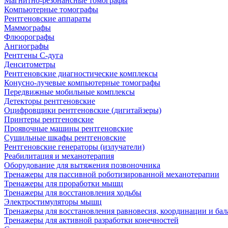
Магнитно-резонансные томографы
Компьютерные томографы
Рентгеновские аппараты
Маммографы
Флюорографы
Ангиографы
Рентгены С-дуга
Денситометры
Рентгеновские диагностические комплексы
Конусно-лучевые компьютерные томографы
Передвижные мобильные комплексы
Детекторы рентгеновские
Оцифровщики рентгеновские (дигитайзеры)
Принтеры рентгеновские
Проявочные машины рентгеновские
Сушильные шкафы рентгеновские
Рентгеновские генераторы (излучатели)
Реабилитация и механотерапия
Оборудование для вытяжения позвоночника
Тренажеры для пассивной роботизированной механотерапии
Тренажеры для проработки мышц
Тренажеры для восстановления ходьбы
Электростимуляторы мышц
Тренажеры для восстановления равновесия, координации и бал
Тренажеры для активной разработки конечностей