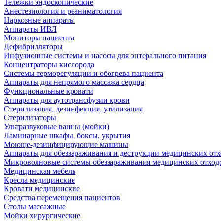
Тележки эндоскопические
Анестезиология и реаниматология
Наркозные аппараты
Аппараты ИВЛ
Мониторы пациента
Дефибрилляторы
Инфузионные системы и насосы для энтерального питания
Концентраторы кислорода
Системы терморегуляции и обогрева пациента
Аппараты для непрямого массажа сердца
Функциональные кровати
Аппараты для аутотрансфузии крови
Стерилизация, дезинфекция, утилизация
Стерилизаторы
Ультразвуковые ванны (мойки)
Ламинарные шкафы, боксы, укрытия
Моюще-дезинфицирующие машины
Аппараты для обеззараживания и деструкции медицинских отх
Микроволновые системы обеззараживания медицинских отход
Медицинская мебель
Кресла медицинские
Кровати медицинские
Средства перемещения пациентов
Столы массажные
Мойки хирургические