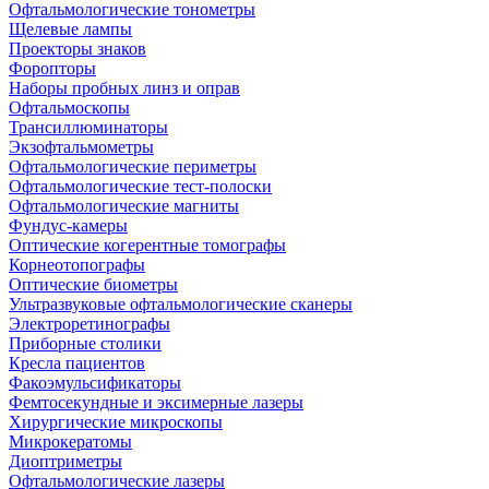
Офтальмологические тонометры
Щелевые лампы
Проекторы знаков
Форопторы
Наборы пробных линз и оправ
Офтальмоскопы
Трансиллюминаторы
Экзофтальмометры
Офтальмологические периметры
Офтальмологические тест-полоски
Офтальмологические магниты
Фундус-камеры
Оптические когерентные томографы
Корнеотопографы
Оптические биометры
Ультразвуковые офтальмологические сканеры
Электроретинографы
Приборные столики
Кресла пациентов
Факоэмульсификаторы
Фемтосекундные и эксимерные лазеры
Хирургические микроскопы
Микрокератомы
Диоптриметры
Офтальмологические лазеры