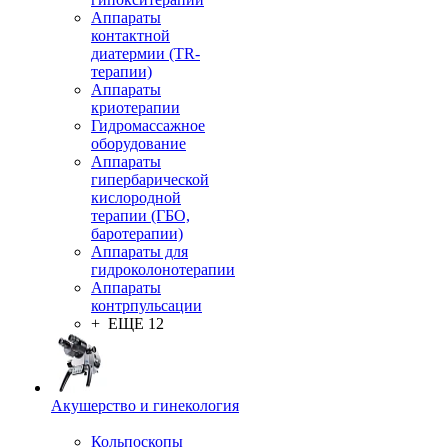
Аппараты
контактной
диатермии (TR-
терапии)
Аппараты
криотерапии
Гидромассажное
оборудование
Аппараты
гипербарической
кислородной
терапии (ГБО,
баротерапии)
Аппараты для
гидроколонотерапии
Аппараты
контрпульсации
+ ЕЩЕ 12
Акушерство и гинекология
Кольпоскопы