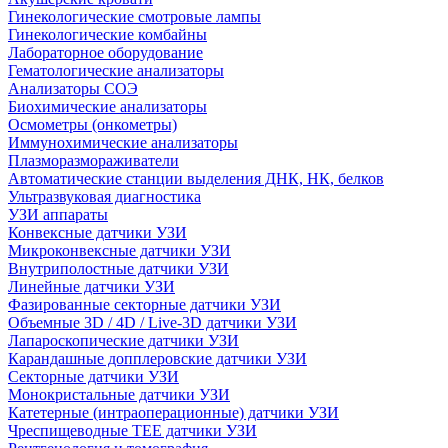
Гинекологические смотровые лампы
Гинекологические комбайны
Лабораторное оборудование
Гематологические анализаторы
Анализаторы СОЭ
Биохимические анализаторы
Осмометры (онкометры)
Иммунохимические анализаторы
Плазморазмораживатели
Автоматические станции выделения ДНК, НК, белков
Ультразвуковая диагностика
УЗИ аппараты
Конвексные датчики УЗИ
Микроконвексные датчики УЗИ
Внутриполостные датчики УЗИ
Линейные датчики УЗИ
Фазированные секторные датчики УЗИ
Объемные 3D / 4D / Live-3D датчики УЗИ
Лапароскопические датчики УЗИ
Карандашные допплеровские датчики УЗИ
Секторные датчики УЗИ
Монокристальные датчики УЗИ
Катетерные (интраоперационные) датчики УЗИ
Чреспищеводные TEE датчики УЗИ