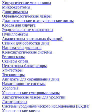
Хирургические микроскопы
Микрокератомы
Диоптриметры
Офтальмологические лазеры
Диагностические и хирургические линзы
Кресла для хирурга
Эндотелиальные микроскопы
Пупиллометры
Анализаторы зрительных функций
Станки для обработки линз
Нагреватели для оправ
Криохирургические системы
Ретиноскопы
Сканеры оправ
Центраторы-блокираторы
УФ-тестеры
Тензиометры
Аппараты для окрашивания линз
Навигационные системы
Урология
Урологические смотровые лампы
Хирургические лазеры для урологии
Литотриптеры
Системы уродинамического исследования (КУДИ)
Урологические кресла