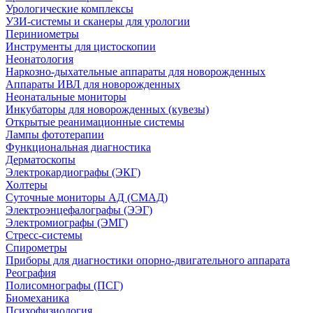
Урологические комплексы
УЗИ-системы и сканеры для урологии
Периниометры
Инструменты для цистоскопии
Неонатология
Наркозно-дыхательные аппараты для новорожденных
Аппараты ИВЛ для новорожденных
Неонатальные мониторы
Инкубаторы для новорожденных (кувезы)
Открытые реанимационные системы
Лампы фототерапии
Функциональная диагностика
Дерматоскопы
Электрокардиографы (ЭКГ)
Холтеры
Суточные мониторы АД (СМАД)
Электроэнцефалографы (ЭЭГ)
Электромиографы (ЭМГ)
Стресс-системы
Спирометры
Приборы для диагностики опорно-двигательного аппарата
Реография
Полисомнографы (ПСГ)
Биомеханика
Психофизиология