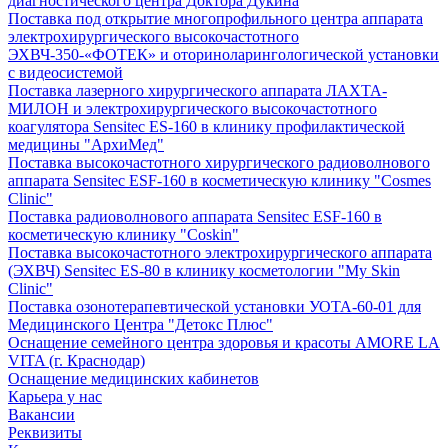
диагностического центра Доктора Дукина
Поставка под открытие многопрофильного центра аппарата
электрохирургического высокочастотного
ЭХВЧ-350-«ФОТЕК» и оториноларингологической установки
с видеосистемой
Поставка лазерного хирургического аппарата ЛАХТА-
МИЛОН и электрохирургического высокочастотного
коагулятора Sensitec ES-160 в клинику профилактической
медицины "АрхиМед"
Поставка высокочастотного хирургического радиоволнового
аппарата Sensitec ESF-160 в косметическую клинику "Cosmes
Clinic"
Поставка радиоволнового аппарата Sensitec ESF-160 в
косметическую клинику "Coskin"
Поставка высокочастотного электрохирургического аппарата
(ЭХВЧ) Sensitec ES-80 в клинику косметологии "My Skin
Clinic"
Поставка озонотерапевтической установки УОТА-60-01 для
Медицинского Центра "Детокс Плюс"
Оснащение семейного центра здоровья и красоты AMORE LA
VITA (г. Краснодар)
Оснащение медицинских кабинетов
Карьера у нас
Вакансии
Реквизиты