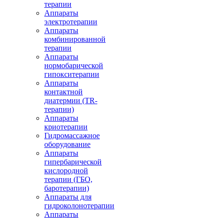
терапии
Аппараты
электротерапии
Аппараты
комбинированной
терапии
Аппараты
нормобарической
гипокситерапии
Аппараты
контактной
диатермии (TR-
терапии)
Аппараты
криотерапии
Гидромассажное
оборудование
Аппараты
гипербарической
кислородной
терапии (ГБО,
баротерапии)
Аппараты для
гидроколонотерапии
Аппараты