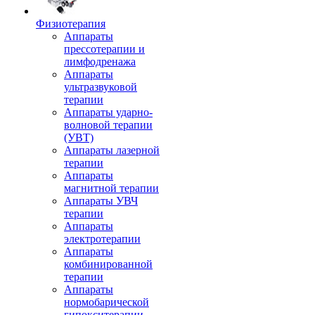
Физиотерапия
Аппараты
прессотерапии и
лимфодренажа
Аппараты
ультразвуковой
терапии
Аппараты ударно-
волновой терапии
(УВТ)
Аппараты лазерной
терапии
Аппараты
магнитной терапии
Аппараты УВЧ
терапии
Аппараты
электротерапии
Аппараты
комбинированной
терапии
Аппараты
нормобарической
гипокситерапии