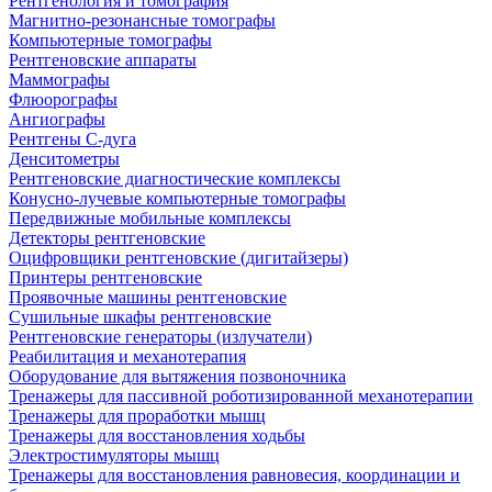
Рентгенология и томография
Магнитно-резонансные томографы
Компьютерные томографы
Рентгеновские аппараты
Маммографы
Флюорографы
Ангиографы
Рентгены С-дуга
Денситометры
Рентгеновские диагностические комплексы
Конусно-лучевые компьютерные томографы
Передвижные мобильные комплексы
Детекторы рентгеновские
Оцифровщики рентгеновские (дигитайзеры)
Принтеры рентгеновские
Проявочные машины рентгеновские
Сушильные шкафы рентгеновские
Рентгеновские генераторы (излучатели)
Реабилитация и механотерапия
Оборудование для вытяжения позвоночника
Тренажеры для пассивной роботизированной механотерапии
Тренажеры для проработки мышц
Тренажеры для восстановления ходьбы
Электростимуляторы мышц
Тренажеры для восстановления равновесия, координации и