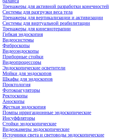
баланса
Тренажеры для активной разработки конечностей
Системы для разгрузки веса тела
Тренажеры для вертикализации и активизации
Системы для виртуальной реабилитации
Тренажеры для кинезиотерапии
Гибкая эндоскопия
Видеосистемы
Фиброскопы
Видеоэндоскопы
Приборные стойки
Видеопроцессоры
Эндоскопические осветители
Мойки для эндоскопов
Шкафы для эндоскопов
Проктология
Фотокоагуляторы
Ректоскопы
Аноскопы
Жесткая эндоскопия
Помпы ирригационные эндоскопические
Инсуффляторы
Стойки эндоскопические
Видеокамеры эндоскопические
Источники света и световоды эндоскопические