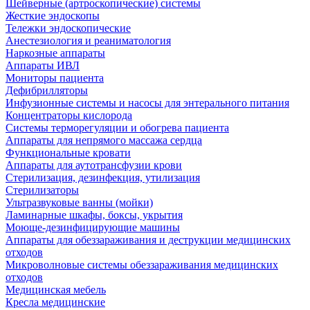
Шейверные (артроскопические) системы
Жесткие эндоскопы
Тележки эндоскопические
Анестезиология и реаниматология
Наркозные аппараты
Аппараты ИВЛ
Мониторы пациента
Дефибрилляторы
Инфузионные системы и насосы для энтерального питания
Концентраторы кислорода
Системы терморегуляции и обогрева пациента
Аппараты для непрямого массажа сердца
Функциональные кровати
Аппараты для аутотрансфузии крови
Стерилизация, дезинфекция, утилизация
Стерилизаторы
Ультразвуковые ванны (мойки)
Ламинарные шкафы, боксы, укрытия
Моюще-дезинфицирующие машины
Аппараты для обеззараживания и деструкции медицинских
отходов
Микроволновые системы обеззараживания медицинских
отходов
Медицинская мебель
Кресла медицинские