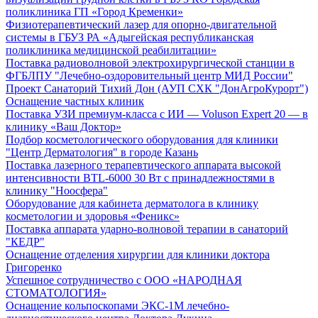
поликлиника ГП «Город Кременки»
Физиотерапевтический лазер для опорно-двигательной
системы в ГБУЗ РА «Адыгейская республиканская
поликлиника медицинской реабилитации»
Поставка радиоволновой электрохирургической станции в
ФГБЛПУ "Лечебно-оздоровительный центр МИД России"
Проект Санаторий Тихий Дон (АУП СХК "ДонАгроКурорт")
Оснащение частных клиник
Поставка УЗИ премиум-класса с ИИ — Voluson Expert 20 — в
клинику «Ваш Доктор»
Подбор косметологического оборудования для клиники
"Центр Дерматология" в городе Казань
Поставка лазерного терапевтического аппарата высокой
интенсивности BTL-6000 30 Вт с принадлежностями в
клинику "Ноосфера"
Оборудование для кабинета дерматолога в клинику
косметологии и здоровья «Феникс»
Поставка аппарата ударно-волновой терапии в санаторий
"КЕДР"
Оснащение отделения хирургии для клиники доктора
Григоренко
Успешное сотрудничество с ООО «НАРОДНАЯ
СТОМАТОЛОГИЯ»
Оснащение кольпоскопами ЭКС-1М лечебно-