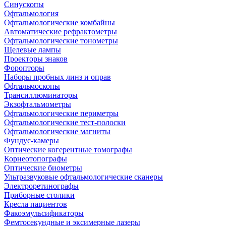
Синускопы
Офтальмология
Офтальмологические комбайны
Автоматические рефрактометры
Офтальмологические тонометры
Щелевые лампы
Проекторы знаков
Форопторы
Наборы пробных линз и оправ
Офтальмоскопы
Трансиллюминаторы
Экзофтальмометры
Офтальмологические периметры
Офтальмологические тест-полоски
Офтальмологические магниты
Фундус-камеры
Оптические когерентные томографы
Корнеотопографы
Оптические биометры
Ультразвуковые офтальмологические сканеры
Электроретинографы
Приборные столики
Кресла пациентов
Факоэмульсификаторы
Фемтосекундные и эксимерные лазеры