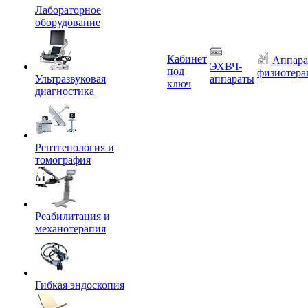
Лабораторное
оборудование
Кабинет
Аппара
ЭХВЧ-
под
физиотера
Ультразвуковая
аппараты
ключ
диагностика
Рентгенология и
томография
Реабилитация и
механотерапия
Гибкая эндоскопия