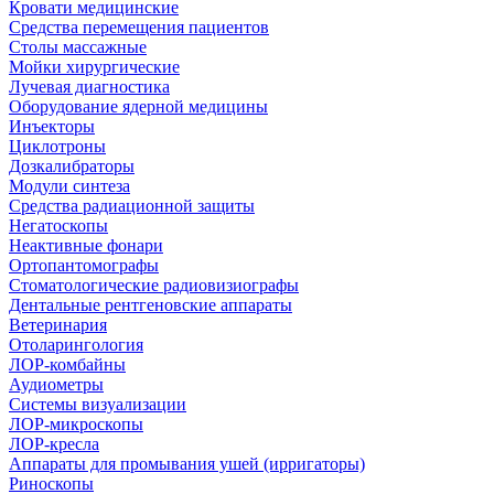
Кровати медицинские
Средства перемещения пациентов
Столы массажные
Мойки хирургические
Лучевая диагностика
Оборудование ядерной медицины
Инъекторы
Циклотроны
Дозкалибраторы
Модули синтеза
Средства радиационной защиты
Негатоскопы
Неактивные фонари
Ортопантомографы
Стоматологические радиовизиографы
Дентальные рентгеновские аппараты
Ветеринария
Отоларингология
ЛОР-комбайны
Аудиометры
Системы визуализации
ЛОР-микроскопы
ЛОР-кресла
Аппараты для промывания ушей (ирригаторы)
Риноскопы