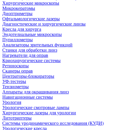
Хирургические микроскопы
Микрокератомы
Диоптриметры
Офтальмологические лазеры
Диагностические и хирургические линзы
Кресла для хирурга
Эндотелиальные микроскопы
Пупиллометры
Анализаторы зрительных функций
Станки для обработки линз
Нагреватели для оправ
Криохирургические системы
Ретиноскопы
Сканеры оправ
Центраторы-блокираторы
УФ-тестеры
Тензиометры
Аппараты для окрашивания линз
Навигационные системы
Урология
Урологические смотровые лампы
Хирургические лазеры для урологии
Литотриптеры
Системы уродинамического исследования (КУДИ)
Урологические кресла