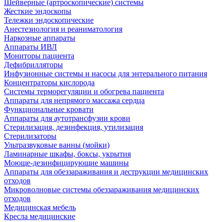
Шейверные (артроскопические) системы
Жесткие эндоскопы
Тележки эндоскопические
Анестезиология и реаниматология
Наркозные аппараты
Аппараты ИВЛ
Мониторы пациента
Дефибрилляторы
Инфузионные системы и насосы для энтерального питания
Концентраторы кислорода
Системы терморегуляции и обогрева пациента
Аппараты для непрямого массажа сердца
Функциональные кровати
Аппараты для аутотрансфузии крови
Стерилизация, дезинфекция, утилизация
Стерилизаторы
Ультразвуковые ванны (мойки)
Ламинарные шкафы, боксы, укрытия
Моюще-дезинфицирующие машины
Аппараты для обеззараживания и деструкции медицинских
отходов
Микроволновые системы обеззараживания медицинских
отходов
Медицинская мебель
Кресла медицинские