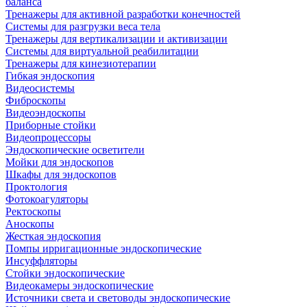
баланса
Тренажеры для активной разработки конечностей
Системы для разгрузки веса тела
Тренажеры для вертикализации и активизации
Системы для виртуальной реабилитации
Тренажеры для кинезиотерапии
Гибкая эндоскопия
Видеосистемы
Фиброскопы
Видеоэндоскопы
Приборные стойки
Видеопроцессоры
Эндоскопические осветители
Мойки для эндоскопов
Шкафы для эндоскопов
Проктология
Фотокоагуляторы
Ректоскопы
Аноскопы
Жесткая эндоскопия
Помпы ирригационные эндоскопические
Инсуффляторы
Стойки эндоскопические
Видеокамеры эндоскопические
Источники света и световоды эндоскопические