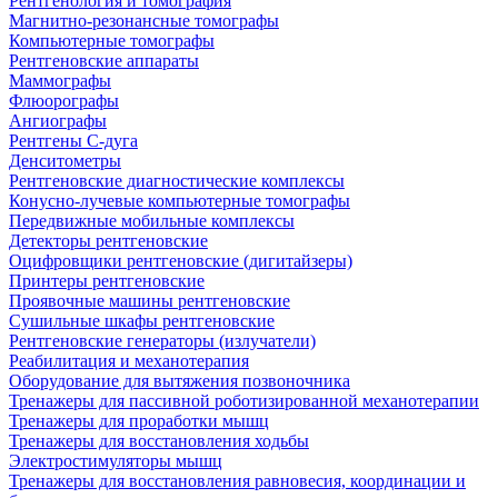
Рентгенология и томография
Магнитно-резонансные томографы
Компьютерные томографы
Рентгеновские аппараты
Маммографы
Флюорографы
Ангиографы
Рентгены С-дуга
Денситометры
Рентгеновские диагностические комплексы
Конусно-лучевые компьютерные томографы
Передвижные мобильные комплексы
Детекторы рентгеновские
Оцифровщики рентгеновские (дигитайзеры)
Принтеры рентгеновские
Проявочные машины рентгеновские
Сушильные шкафы рентгеновские
Рентгеновские генераторы (излучатели)
Реабилитация и механотерапия
Оборудование для вытяжения позвоночника
Тренажеры для пассивной роботизированной механотерапии
Тренажеры для проработки мышц
Тренажеры для восстановления ходьбы
Электростимуляторы мышц
Тренажеры для восстановления равновесия, координации и