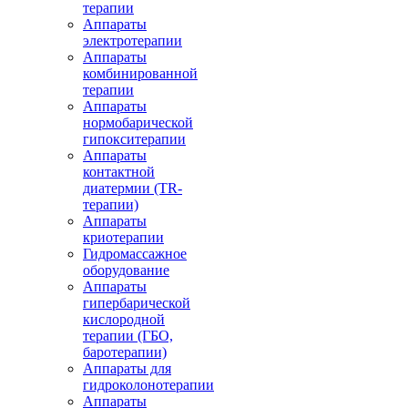
терапии
Аппараты
электротерапии
Аппараты
комбинированной
терапии
Аппараты
нормобарической
гипокситерапии
Аппараты
контактной
диатермии (TR-
терапии)
Аппараты
криотерапии
Гидромассажное
оборудование
Аппараты
гипербарической
кислородной
терапии (ГБО,
баротерапии)
Аппараты для
гидроколонотерапии
Аппараты