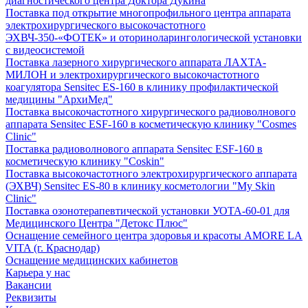
диагностического центра Доктора Дукина
Поставка под открытие многопрофильного центра аппарата
электрохирургического высокочастотного
ЭХВЧ-350-«ФОТЕК» и оториноларингологической установки
с видеосистемой
Поставка лазерного хирургического аппарата ЛАХТА-
МИЛОН и электрохирургического высокочастотного
коагулятора Sensitec ES-160 в клинику профилактической
медицины "АрхиМед"
Поставка высокочастотного хирургического радиоволнового
аппарата Sensitec ESF-160 в косметическую клинику "Cosmes
Clinic"
Поставка радиоволнового аппарата Sensitec ESF-160 в
косметическую клинику "Coskin"
Поставка высокочастотного электрохирургического аппарата
(ЭХВЧ) Sensitec ES-80 в клинику косметологии "My Skin
Clinic"
Поставка озонотерапевтической установки УОТА-60-01 для
Медицинского Центра "Детокс Плюс"
Оснащение семейного центра здоровья и красоты AMORE LA
VITA (г. Краснодар)
Оснащение медицинских кабинетов
Карьера у нас
Вакансии
Реквизиты