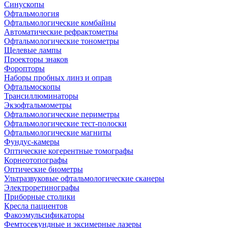
Синускопы
Офтальмология
Офтальмологические комбайны
Автоматические рефрактометры
Офтальмологические тонометры
Щелевые лампы
Проекторы знаков
Форопторы
Наборы пробных линз и оправ
Офтальмоскопы
Трансиллюминаторы
Экзофтальмометры
Офтальмологические периметры
Офтальмологические тест-полоски
Офтальмологические магниты
Фундус-камеры
Оптические когерентные томографы
Корнеотопографы
Оптические биометры
Ультразвуковые офтальмологические сканеры
Электроретинографы
Приборные столики
Кресла пациентов
Факоэмульсификаторы
Фемтосекундные и эксимерные лазеры