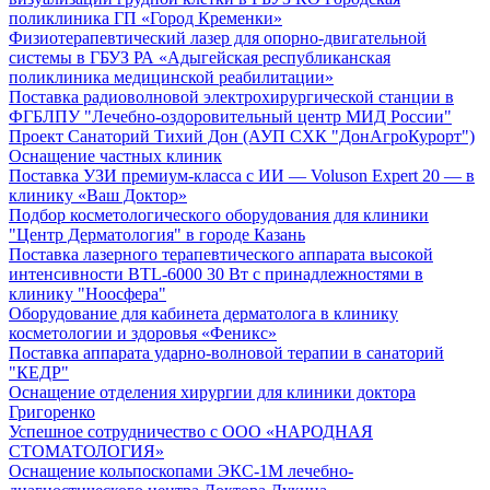
поликлиника ГП «Город Кременки»
Физиотерапевтический лазер для опорно-двигательной
системы в ГБУЗ РА «Адыгейская республиканская
поликлиника медицинской реабилитации»
Поставка радиоволновой электрохирургической станции в
ФГБЛПУ "Лечебно-оздоровительный центр МИД России"
Проект Санаторий Тихий Дон (АУП СХК "ДонАгроКурорт")
Оснащение частных клиник
Поставка УЗИ премиум-класса с ИИ — Voluson Expert 20 — в
клинику «Ваш Доктор»
Подбор косметологического оборудования для клиники
"Центр Дерматология" в городе Казань
Поставка лазерного терапевтического аппарата высокой
интенсивности BTL-6000 30 Вт с принадлежностями в
клинику "Ноосфера"
Оборудование для кабинета дерматолога в клинику
косметологии и здоровья «Феникс»
Поставка аппарата ударно-волновой терапии в санаторий
"КЕДР"
Оснащение отделения хирургии для клиники доктора
Григоренко
Успешное сотрудничество с ООО «НАРОДНАЯ
СТОМАТОЛОГИЯ»
Оснащение кольпоскопами ЭКС-1М лечебно-