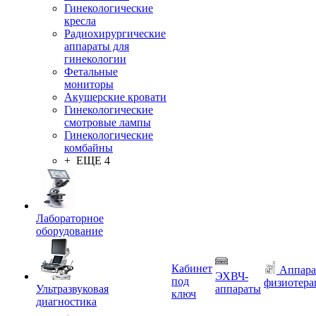
Гинекологические
кресла
Радиохирургические
аппараты для
гинекологии
Фетальные
мониторы
Акушерские кровати
Гинекологические
смотровые лампы
Гинекологические
комбайны
+ ЕЩЕ 4
Лабораторное
оборудование
Кабинет
Аппара
ЭХВЧ-
под
физиотера
Ультразвуковая
аппараты
ключ
диагностика