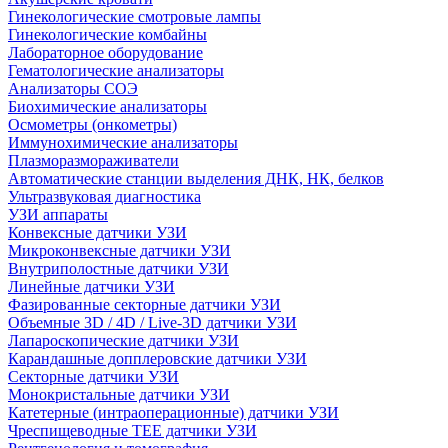
Гинекологические смотровые лампы
Гинекологические комбайны
Лабораторное оборудование
Гематологические анализаторы
Анализаторы СОЭ
Биохимические анализаторы
Осмометры (онкометры)
Иммунохимические анализаторы
Плазморазмораживатели
Автоматические станции выделения ДНК, НК, белков
Ультразвуковая диагностика
УЗИ аппараты
Конвексные датчики УЗИ
Микроконвексные датчики УЗИ
Внутриполостные датчики УЗИ
Линейные датчики УЗИ
Фазированные секторные датчики УЗИ
Объемные 3D / 4D / Live-3D датчики УЗИ
Лапароскопические датчики УЗИ
Карандашные допплеровские датчики УЗИ
Секторные датчики УЗИ
Монокристальные датчики УЗИ
Катетерные (интраоперационные) датчики УЗИ
Чреспищеводные TEE датчики УЗИ