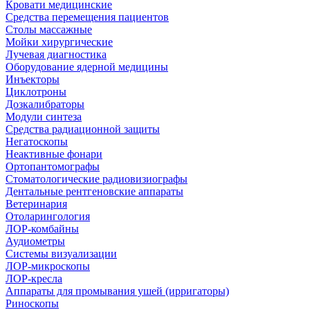
Кровати медицинские
Средства перемещения пациентов
Столы массажные
Мойки хирургические
Лучевая диагностика
Оборудование ядерной медицины
Инъекторы
Циклотроны
Дозкалибраторы
Модули синтеза
Средства радиационной защиты
Негатоскопы
Неактивные фонари
Ортопантомографы
Стоматологические радиовизиографы
Дентальные рентгеновские аппараты
Ветеринария
Отоларингология
ЛОР-комбайны
Аудиометры
Системы визуализации
ЛОР-микроскопы
ЛОР-кресла
Аппараты для промывания ушей (ирригаторы)
Риноскопы