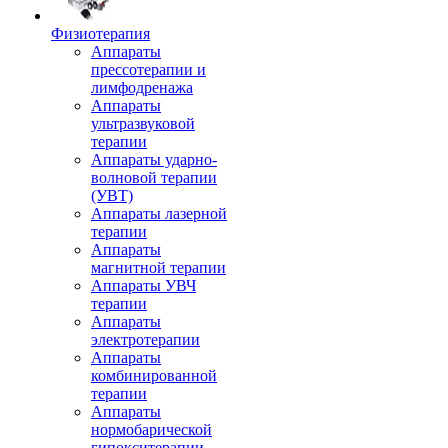
Физиотерапия
Аппараты
прессотерапии и
лимфодренажа
Аппараты
ультразвуковой
терапии
Аппараты ударно-
волновой терапии
(УВТ)
Аппараты лазерной
терапии
Аппараты
магнитной терапии
Аппараты УВЧ
терапии
Аппараты
электротерапии
Аппараты
комбинированной
терапии
Аппараты
нормобарической
гипокситерапии