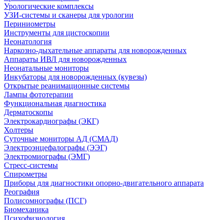
Урологические комплексы
УЗИ-системы и сканеры для урологии
Периниометры
Инструменты для цистоскопии
Неонатология
Наркозно-дыхательные аппараты для новорожденных
Аппараты ИВЛ для новорожденных
Неонатальные мониторы
Инкубаторы для новорожденных (кувезы)
Открытые реанимационные системы
Лампы фототерапии
Функциональная диагностика
Дерматоскопы
Электрокардиографы (ЭКГ)
Холтеры
Суточные мониторы АД (СМАД)
Электроэнцефалографы (ЭЭГ)
Электромиографы (ЭМГ)
Стресс-системы
Спирометры
Приборы для диагностики опорно-двигательного аппарата
Реография
Полисомнографы (ПСГ)
Биомеханика
Психофизиология