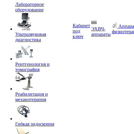
Лабораторное
оборудование
Кабинет
Аппара
ЭХВЧ-
под
физиотера
Ультразвуковая
аппараты
ключ
диагностика
Рентгенология и
томография
Реабилитация и
механотерапия
Гибкая эндоскопия