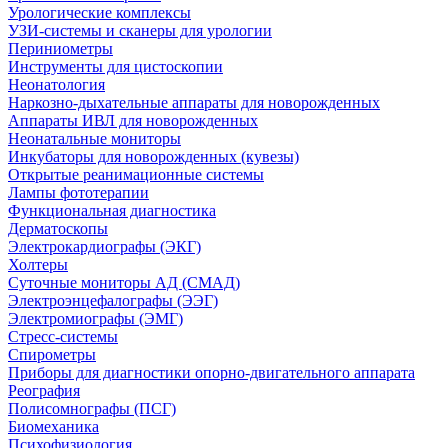
Урологические комплексы
УЗИ-системы и сканеры для урологии
Периниометры
Инструменты для цистоскопии
Неонатология
Наркозно-дыхательные аппараты для новорожденных
Аппараты ИВЛ для новорожденных
Неонатальные мониторы
Инкубаторы для новорожденных (кувезы)
Открытые реанимационные системы
Лампы фототерапии
Функциональная диагностика
Дерматоскопы
Электрокардиографы (ЭКГ)
Холтеры
Суточные мониторы АД (СМАД)
Электроэнцефалографы (ЭЭГ)
Электромиографы (ЭМГ)
Стресс-системы
Спирометры
Приборы для диагностики опорно-двигательного аппарата
Реография
Полисомнографы (ПСГ)
Биомеханика
Психофизиология