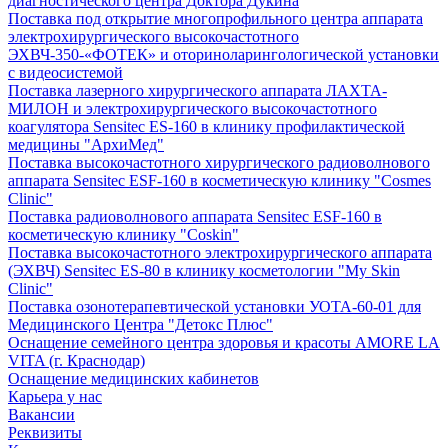
диагностического центра Доктора Дукина
Поставка под открытие многопрофильного центра аппарата
электрохирургического высокочастотного
ЭХВЧ-350-«ФОТЕК» и оториноларингологической установки
с видеосистемой
Поставка лазерного хирургического аппарата ЛАХТА-
МИЛОН и электрохирургического высокочастотного
коагулятора Sensitec ES-160 в клинику профилактической
медицины "АрхиМед"
Поставка высокочастотного хирургического радиоволнового
аппарата Sensitec ESF-160 в косметическую клинику "Cosmes
Clinic"
Поставка радиоволнового аппарата Sensitec ESF-160 в
косметическую клинику "Coskin"
Поставка высокочастотного электрохирургического аппарата
(ЭХВЧ) Sensitec ES-80 в клинику косметологии "My Skin
Clinic"
Поставка озонотерапевтической установки УОТА-60-01 для
Медицинского Центра "Детокс Плюс"
Оснащение семейного центра здоровья и красоты AMORE LA
VITA (г. Краснодар)
Оснащение медицинских кабинетов
Карьера у нас
Вакансии
Реквизиты