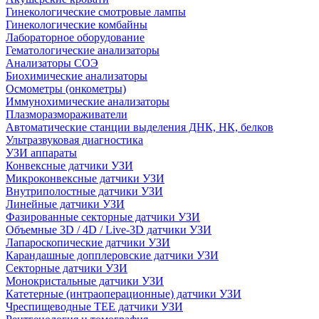
Гинекологические смотровые лампы
Гинекологические комбайны
Лабораторное оборудование
Гематологические анализаторы
Анализаторы СОЭ
Биохимические анализаторы
Осмометры (онкометры)
Иммунохимические анализаторы
Плазморазмораживатели
Автоматические станции выделения ДНК, НК, белков
Ультразвуковая диагностика
УЗИ аппараты
Конвексные датчики УЗИ
Микроконвексные датчики УЗИ
Внутриполостные датчики УЗИ
Линейные датчики УЗИ
Фазированные секторные датчики УЗИ
Объемные 3D / 4D / Live-3D датчики УЗИ
Лапароскопические датчики УЗИ
Карандашные допплеровские датчики УЗИ
Секторные датчики УЗИ
Монокристальные датчики УЗИ
Катетерные (интраоперационные) датчики УЗИ
Чреспищеводные TEE датчики УЗИ