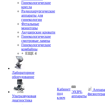
Гинекологические
кресла
Радиохирургические
аппараты для
гинекологии
Фетальные
мониторы
Акушерские кровати
Гинекологические
смотровые лампы
Гинекологические
комбайны
+ ЕЩЕ 4
Лабораторное
оборудование
Кабинет
Аппара
ЭХВЧ-
под
физиотера
Ультразвуковая
аппараты
ключ
диагностика