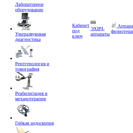
Лабораторное
оборудование
Кабинет
Аппара
ЭХВЧ-
под
физиотера
Ультразвуковая
аппараты
ключ
диагностика
Рентгенология и
томография
Реабилитация и
механотерапия
Гибкая эндоскопия