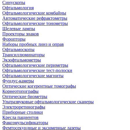
Синускопы
Офтальмология
Офтальмологические комбайны
Автоматические рефрактометры
Офтальмологические тонометры
Щелевые лампы
Проекторы знаков
Форопторы
Наборы пробных линз и оправ
Офтальмоскопы
Трансиллюминаторы
Экзофтальмометры
Офтальмологические периметры
Офтальмологические тест-полоски
Офтальмологические магниты
Фундус-камеры
Оптические когерентные томографы
Корнеотопографы
Оптические биометры
Ультразвуковые офтальмологические сканеры
Электроретинографы
Приборные столики
Кресла пациентов
Факоэмульсификаторы
Фемтосекундные и эксимерные лазеры