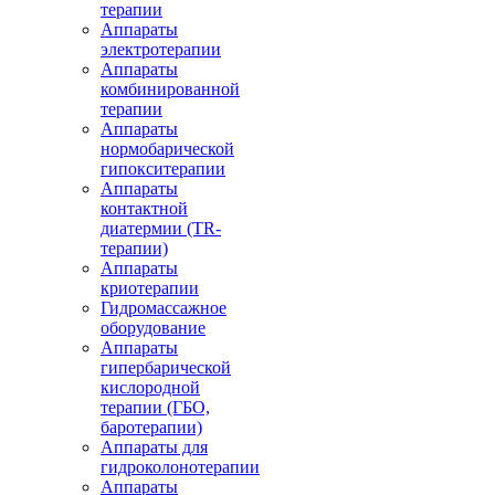
терапии
Аппараты
электротерапии
Аппараты
комбинированной
терапии
Аппараты
нормобарической
гипокситерапии
Аппараты
контактной
диатермии (TR-
терапии)
Аппараты
криотерапии
Гидромассажное
оборудование
Аппараты
гипербарической
кислородной
терапии (ГБО,
баротерапии)
Аппараты для
гидроколонотерапии
Аппараты