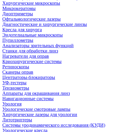
Хирургические микроскопы
Микрокератомы
Диоптриметры
Офтальмологические лазеры
Диагностические и хирургические линзы
Кресла для хирурга
Эндотелиальные микроскопы
Пупиллометры
Анализаторы зрительных функций
Станки для обработки линз
Нагреватели для оправ
Криохирургические системы
Ретиноскопы
Сканеры оправ
Центраторы-блокираторы
УФ-тестеры
Тензиометры
Аппараты для окрашивания линз
Навигационные системы
Урология
Урологические смотровые лампы
Хирургические лазеры для урологии
Литотриптеры
Системы уродинамического исследования (КУДИ)
Урологические кресла