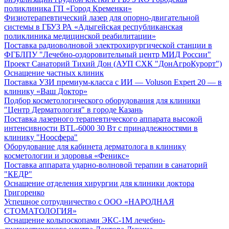
поликлиника ГП «Город Кременки»
Физиотерапевтический лазер для опорно-двигательной
системы в ГБУЗ РА «Адыгейская республиканская
поликлиника медицинской реабилитации»
Поставка радиоволновой электрохирургической станции в
ФГБЛПУ "Лечебно-оздоровительный центр МИД России"
Проект Санаторий Тихий Дон (АУП СХК "ДонАгроКурорт")
Оснащение частных клиник
Поставка УЗИ премиум-класса с ИИ — Voluson Expert 20 — в
клинику «Ваш Доктор»
Подбор косметологического оборудования для клиники
"Центр Дерматология" в городе Казань
Поставка лазерного терапевтического аппарата высокой
интенсивности BTL-6000 30 Вт с принадлежностями в
клинику "Ноосфера"
Оборудование для кабинета дерматолога в клинику
косметологии и здоровья «Феникс»
Поставка аппарата ударно-волновой терапии в санаторий
"КЕДР"
Оснащение отделения хирургии для клиники доктора
Григоренко
Успешное сотрудничество с ООО «НАРОДНАЯ
СТОМАТОЛОГИЯ»
Оснащение кольпоскопами ЭКС-1М лечебно-