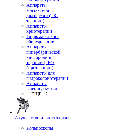
Аппараты
контактной
диатермии (TR-
терапии)
Аппараты
криотерапии
Гидромассажное
оборудование
Аппараты
гипербарической
кислородной
терапии (ГБО,
баротерапии)
Аппараты для
гидроколонотерапии
Аппараты
контрпульсации
+ ЕЩЕ 12
Акушерство и гинекология
Кольпоскопы