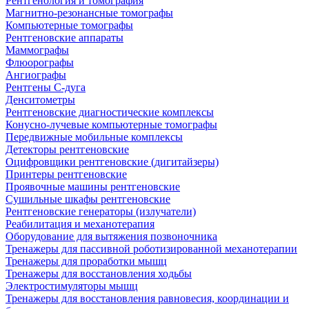
Рентгенология и томография
Магнитно-резонансные томографы
Компьютерные томографы
Рентгеновские аппараты
Маммографы
Флюорографы
Ангиографы
Рентгены С-дуга
Денситометры
Рентгеновские диагностические комплексы
Конусно-лучевые компьютерные томографы
Передвижные мобильные комплексы
Детекторы рентгеновские
Оцифровщики рентгеновские (дигитайзеры)
Принтеры рентгеновские
Проявочные машины рентгеновские
Сушильные шкафы рентгеновские
Рентгеновские генераторы (излучатели)
Реабилитация и механотерапия
Оборудование для вытяжения позвоночника
Тренажеры для пассивной роботизированной механотерапии
Тренажеры для проработки мышц
Тренажеры для восстановления ходьбы
Электростимуляторы мышц
Тренажеры для восстановления равновесия, координации и