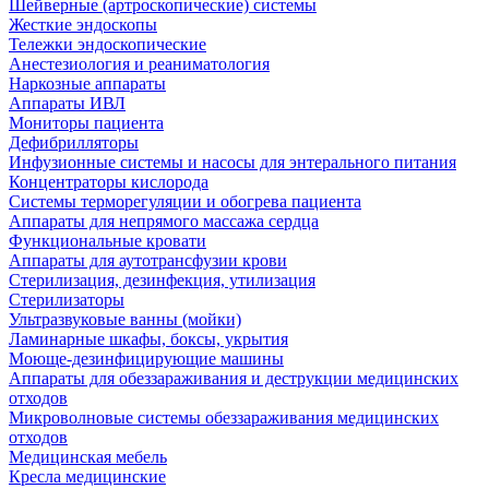
Шейверные (артроскопические) системы
Жесткие эндоскопы
Тележки эндоскопические
Анестезиология и реаниматология
Наркозные аппараты
Аппараты ИВЛ
Мониторы пациента
Дефибрилляторы
Инфузионные системы и насосы для энтерального питания
Концентраторы кислорода
Системы терморегуляции и обогрева пациента
Аппараты для непрямого массажа сердца
Функциональные кровати
Аппараты для аутотрансфузии крови
Стерилизация, дезинфекция, утилизация
Стерилизаторы
Ультразвуковые ванны (мойки)
Ламинарные шкафы, боксы, укрытия
Моюще-дезинфицирующие машины
Аппараты для обеззараживания и деструкции медицинских
отходов
Микроволновые системы обеззараживания медицинских
отходов
Медицинская мебель
Кресла медицинские