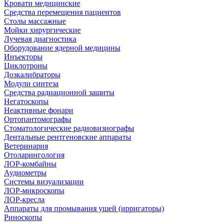
Кровати медицинские
Средства перемещения пациентов
Столы массажные
Мойки хирургические
Лучевая диагностика
Оборудование ядерной медицины
Инъекторы
Циклотроны
Дозкалибраторы
Модули синтеза
Средства радиационной защиты
Негатоскопы
Неактивные фонари
Ортопантомографы
Стоматологические радиовизиографы
Дентальные рентгеновские аппараты
Ветеринария
Отоларингология
ЛОР-комбайны
Аудиометры
Системы визуализации
ЛОР-микроскопы
ЛОР-кресла
Аппараты для промывания ушей (ирригаторы)
Риноскопы