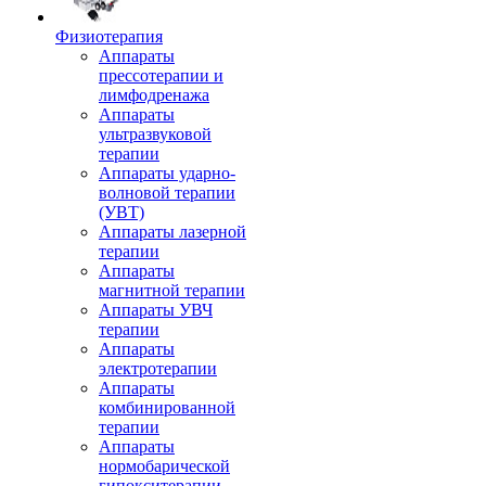
Физиотерапия
Аппараты
прессотерапии и
лимфодренажа
Аппараты
ультразвуковой
терапии
Аппараты ударно-
волновой терапии
(УВТ)
Аппараты лазерной
терапии
Аппараты
магнитной терапии
Аппараты УВЧ
терапии
Аппараты
электротерапии
Аппараты
комбинированной
терапии
Аппараты
нормобарической
гипокситерапии