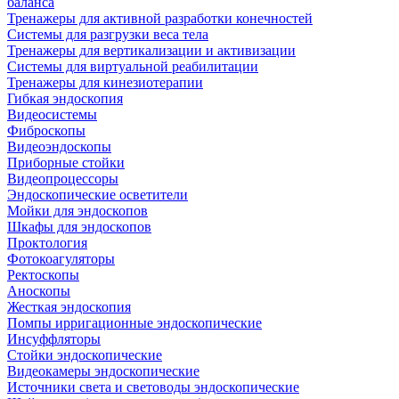
баланса
Тренажеры для активной разработки конечностей
Системы для разгрузки веса тела
Тренажеры для вертикализации и активизации
Системы для виртуальной реабилитации
Тренажеры для кинезиотерапии
Гибкая эндоскопия
Видеосистемы
Фиброскопы
Видеоэндоскопы
Приборные стойки
Видеопроцессоры
Эндоскопические осветители
Мойки для эндоскопов
Шкафы для эндоскопов
Проктология
Фотокоагуляторы
Ректоскопы
Аноскопы
Жесткая эндоскопия
Помпы ирригационные эндоскопические
Инсуффляторы
Стойки эндоскопические
Видеокамеры эндоскопические
Источники света и световоды эндоскопические