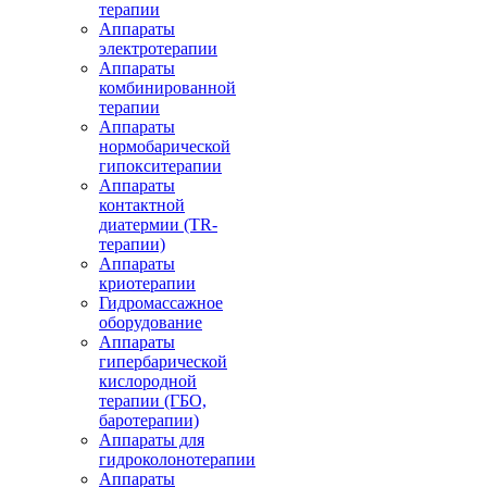
терапии
Аппараты
электротерапии
Аппараты
комбинированной
терапии
Аппараты
нормобарической
гипокситерапии
Аппараты
контактной
диатермии (TR-
терапии)
Аппараты
криотерапии
Гидромассажное
оборудование
Аппараты
гипербарической
кислородной
терапии (ГБО,
баротерапии)
Аппараты для
гидроколонотерапии
Аппараты