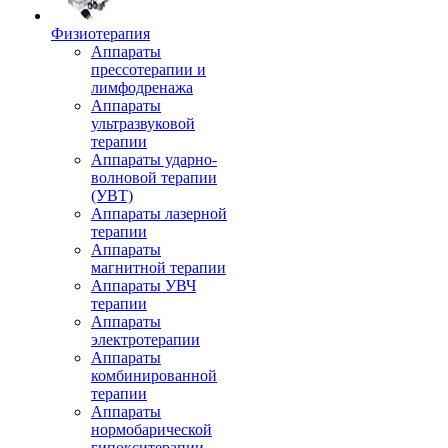
Физиотерапия
Аппараты
прессотерапии и
лимфодренажа
Аппараты
ультразвуковой
терапии
Аппараты ударно-
волновой терапии
(УВТ)
Аппараты лазерной
терапии
Аппараты
магнитной терапии
Аппараты УВЧ
терапии
Аппараты
электротерапии
Аппараты
комбинированной
терапии
Аппараты
нормобарической
гипокситерапии