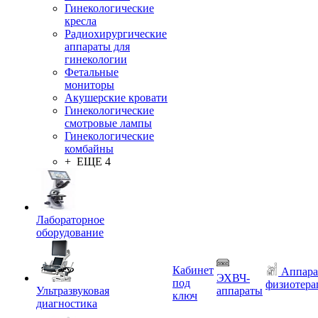
Гинекологические
кресла
Радиохирургические
аппараты для
гинекологии
Фетальные
мониторы
Акушерские кровати
Гинекологические
смотровые лампы
Гинекологические
комбайны
+ ЕЩЕ 4
Лабораторное
оборудование
Кабинет
Аппара
ЭХВЧ-
под
физиотера
Ультразвуковая
аппараты
ключ
диагностика