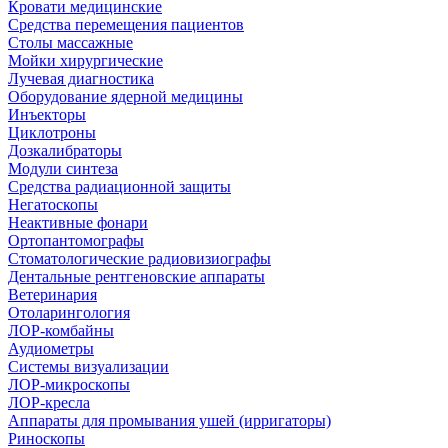
Кровати медицинские
Средства перемещения пациентов
Столы массажные
Мойки хирургические
Лучевая диагностика
Оборудование ядерной медицины
Инъекторы
Циклотроны
Дозкалибраторы
Модули синтеза
Средства радиационной защиты
Негатоскопы
Неактивные фонари
Ортопантомографы
Стоматологические радиовизиографы
Дентальные рентгеновские аппараты
Ветеринария
Отоларингология
ЛОР-комбайны
Аудиометры
Системы визуализации
ЛОР-микроскопы
ЛОР-кресла
Аппараты для промывания ушей (ирригаторы)
Риноскопы