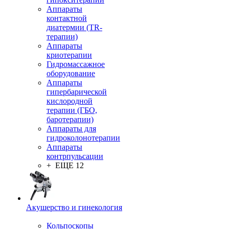
Аппараты
контактной
диатермии (TR-
терапии)
Аппараты
криотерапии
Гидромассажное
оборудование
Аппараты
гипербарической
кислородной
терапии (ГБО,
баротерапии)
Аппараты для
гидроколонотерапии
Аппараты
контрпульсации
+ ЕЩЕ 12
Акушерство и гинекология
Кольпоскопы