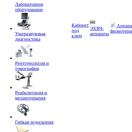
Лабораторное
оборудование
Кабинет
Аппара
ЭХВЧ-
под
физиотера
Ультразвуковая
аппараты
ключ
диагностика
Рентгенология и
томография
Реабилитация и
механотерапия
Гибкая эндоскопия