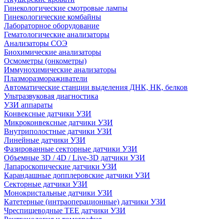
Гинекологические смотровые лампы
Гинекологические комбайны
Лабораторное оборудование
Гематологические анализаторы
Анализаторы СОЭ
Биохимические анализаторы
Осмометры (онкометры)
Иммунохимические анализаторы
Плазморазмораживатели
Автоматические станции выделения ДНК, НК, белков
Ультразвуковая диагностика
УЗИ аппараты
Конвексные датчики УЗИ
Микроконвексные датчики УЗИ
Внутриполостные датчики УЗИ
Линейные датчики УЗИ
Фазированные секторные датчики УЗИ
Объемные 3D / 4D / Live-3D датчики УЗИ
Лапароскопические датчики УЗИ
Карандашные допплеровские датчики УЗИ
Секторные датчики УЗИ
Монокристальные датчики УЗИ
Катетерные (интраоперационные) датчики УЗИ
Чреспищеводные TEE датчики УЗИ