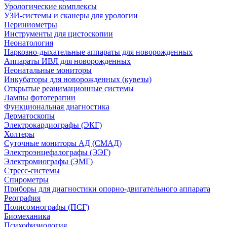
Урологические комплексы
УЗИ-системы и сканеры для урологии
Периниометры
Инструменты для цистоскопии
Неонатология
Наркозно-дыхательные аппараты для новорожденных
Аппараты ИВЛ для новорожденных
Неонатальные мониторы
Инкубаторы для новорожденных (кувезы)
Открытые реанимационные системы
Лампы фототерапии
Функциональная диагностика
Дерматоскопы
Электрокардиографы (ЭКГ)
Холтеры
Суточные мониторы АД (СМАД)
Электроэнцефалографы (ЭЭГ)
Электромиографы (ЭМГ)
Стресс-системы
Спирометры
Приборы для диагностики опорно-двигательного аппарата
Реография
Полисомнографы (ПСГ)
Биомеханика
Психофизиология