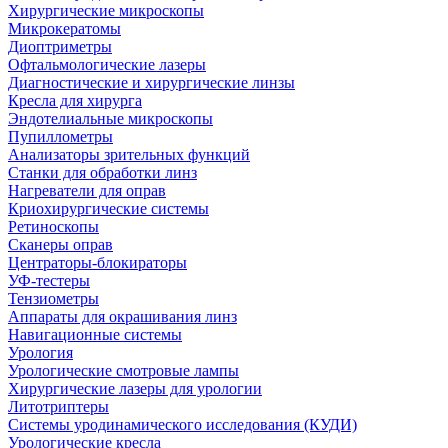
Хирургические микроскопы
Микрокератомы
Диоптриметры
Офтальмологические лазеры
Диагностические и хирургические линзы
Кресла для хирурга
Эндотелиальные микроскопы
Пупиллометры
Анализаторы зрительных функций
Станки для обработки линз
Нагреватели для оправ
Криохирургические системы
Ретиноскопы
Сканеры оправ
Центраторы-блокираторы
УФ-тестеры
Тензиометры
Аппараты для окрашивания линз
Навигационные системы
Урология
Урологические смотровые лампы
Хирургические лазеры для урологии
Литотриптеры
Системы уродинамического исследования (КУДИ)
Урологические кресла