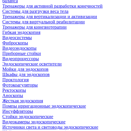
баланса
Тренажеры для активной разработки конечностей
Системы для разгрузки веса тела
Тренажеры для вертикализации и активизации
Системы для виртуальной реабилитации
Тренажеры для кинезиотерапии
Гибкая эндоскопия
Видеосистемы
Фиброскопы
Видеоэндоскопы
Приборные стойки
Видеопроцессоры
Эндоскопические осветители
Мойки для эндоскопов
Шкафы для эндоскопов
Проктология
Фотокоагуляторы
Ректоскопы
Аноскопы
Жесткая эндоскопия
Помпы ирригационные эндоскопические
Инсуффляторы
Стойки эндоскопические
Видеокамеры эндоскопические
Источники света и световоды эндоскопические