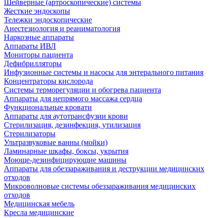
Шейверные (артроскопические) системы
Жесткие эндоскопы
Тележки эндоскопические
Анестезиология и реаниматология
Наркозные аппараты
Аппараты ИВЛ
Мониторы пациента
Дефибрилляторы
Инфузионные системы и насосы для энтерального питания
Концентраторы кислорода
Системы терморегуляции и обогрева пациента
Аппараты для непрямого массажа сердца
Функциональные кровати
Аппараты для аутотрансфузии крови
Стерилизация, дезинфекция, утилизация
Стерилизаторы
Ультразвуковые ванны (мойки)
Ламинарные шкафы, боксы, укрытия
Моюще-дезинфицирующие машины
Аппараты для обеззараживания и деструкции медицинских
отходов
Микроволновые системы обеззараживания медицинских
отходов
Медицинская мебель
Кресла медицинские