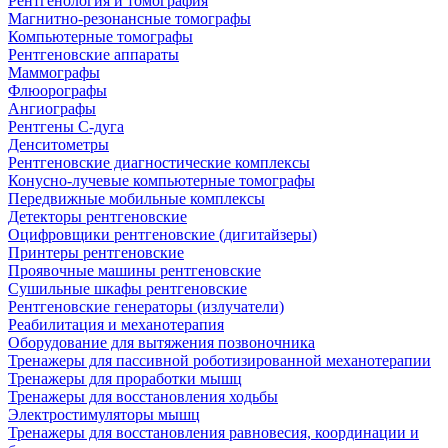
Рентгенология и томография
Магнитно-резонансные томографы
Компьютерные томографы
Рентгеновские аппараты
Маммографы
Флюорографы
Ангиографы
Рентгены С-дуга
Денситометры
Рентгеновские диагностические комплексы
Конусно-лучевые компьютерные томографы
Передвижные мобильные комплексы
Детекторы рентгеновские
Оцифровщики рентгеновские (дигитайзеры)
Принтеры рентгеновские
Проявочные машины рентгеновские
Сушильные шкафы рентгеновские
Рентгеновские генераторы (излучатели)
Реабилитация и механотерапия
Оборудование для вытяжения позвоночника
Тренажеры для пассивной роботизированной механотерапии
Тренажеры для проработки мышц
Тренажеры для восстановления ходьбы
Электростимуляторы мышц
Тренажеры для восстановления равновесия, координации и