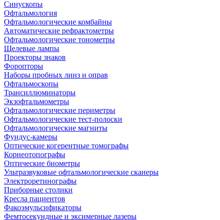
Синускопы
Офтальмология
Офтальмологические комбайны
Автоматические рефрактометры
Офтальмологические тонометры
Щелевые лампы
Проекторы знаков
Форопторы
Наборы пробных линз и оправ
Офтальмоскопы
Трансиллюминаторы
Экзофтальмометры
Офтальмологические периметры
Офтальмологические тест-полоски
Офтальмологические магниты
Фундус-камеры
Оптические когерентные томографы
Корнеотопографы
Оптические биометры
Ультразвуковые офтальмологические сканеры
Электроретинографы
Приборные столики
Кресла пациентов
Факоэмульсификаторы
Фемтосекундные и эксимерные лазеры