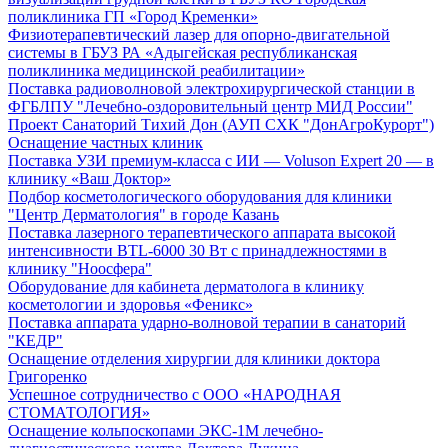
поликлиника ГП «Город Кременки»
Физиотерапевтический лазер для опорно-двигательной
системы в ГБУЗ РА «Адыгейская республиканская
поликлиника медицинской реабилитации»
Поставка радиоволновой электрохирургической станции в
ФГБЛПУ "Лечебно-оздоровительный центр МИД России"
Проект Санаторий Тихий Дон (АУП СХК "ДонАгроКурорт")
Оснащение частных клиник
Поставка УЗИ премиум-класса с ИИ — Voluson Expert 20 — в
клинику «Ваш Доктор»
Подбор косметологического оборудования для клиники
"Центр Дерматология" в городе Казань
Поставка лазерного терапевтического аппарата высокой
интенсивности BTL-6000 30 Вт с принадлежностями в
клинику "Ноосфера"
Оборудование для кабинета дерматолога в клинику
косметологии и здоровья «Феникс»
Поставка аппарата ударно-волновой терапии в санаторий
"КЕДР"
Оснащение отделения хирургии для клиники доктора
Григоренко
Успешное сотрудничество с ООО «НАРОДНАЯ
СТОМАТОЛОГИЯ»
Оснащение кольпоскопами ЭКС-1М лечебно-