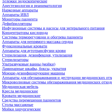
Тележки эндоскопические
Анестезиология и реаниматология
Наркозные аппараты
Аппараты ИВЛ
Мониторы пациента
Дефибрилляторы
Инфузионные системы и насосы для энтерального питания
Концентраторы кислорода
Системы терморегуляции и обогрева пациента
Аппараты для непрямого массажа сердца
Функциональные кровати
Аппараты для аутотрансфузии крови
Стерилизация, дезинфекция, утилизация
Стерилизаторы
Ультразвуковые ванны (мойки)
Ламинарные шкафы, боксы, укрытия
Моюще-дезинфицирующие машины
Аппараты для обеззараживания и деструкции медицинских отх
Микроволновые системы обеззараживания медицинских отход
Медицинская мебель
Кресла медицинские
Кровати медицинские
Средства перемещения пациентов
Столы массажные
Мойки хирургические