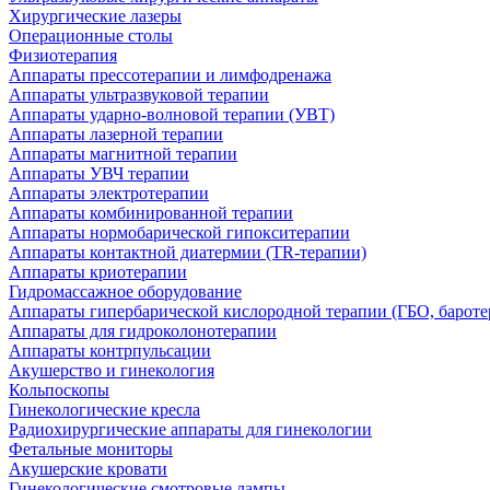
Хирургические лазеры
Операционные столы
Физиотерапия
Аппараты прессотерапии и лимфодренажа
Аппараты ультразвуковой терапии
Аппараты ударно-волновой терапии (УВТ)
Аппараты лазерной терапии
Аппараты магнитной терапии
Аппараты УВЧ терапии
Аппараты электротерапии
Аппараты комбинированной терапии
Аппараты нормобарической гипокситерапии
Аппараты контактной диатермии (TR-терапии)
Аппараты криотерапии
Гидромассажное оборудование
Аппараты гипербарической кислородной терапии (ГБО, бароте
Аппараты для гидроколонотерапии
Аппараты контрпульсации
Акушерство и гинекология
Кольпоскопы
Гинекологические кресла
Радиохирургические аппараты для гинекологии
Фетальные мониторы
Акушерские кровати
Гинекологические смотровые лампы