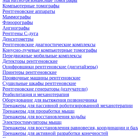
Магнитно-резонансные томографы
Компьютерные томографы
Рентгеновские аппараты
Маммографы
Флюорографы
Ангиографы
Рентгены С-дуга
Денситометры
Рентгеновские диагностические комплексы
Конусно-лучевые компьютерные томографы
Передвижные мобильные комплексы
Детекторы рентгеновские
Оцифровщики рентгеновские (дигитайзеры)
Принтеры рентгеновские
Проявочные машины рентгеновские
Сушильные шкафы рентгеновские
Рентгеновские генераторы (излучатели)
Реабилитация и механотерапия
Оборудование для вытяжения позвоночника
Тренажеры для пассивной роботизированной механотерапии
Тренажеры для проработки мышц
Тренажеры для восстановления ходьбы
Электростимуляторы мышц
Тренажеры для восстановления равновесия, координации и бал
Тренажеры для активной разработки конечностей