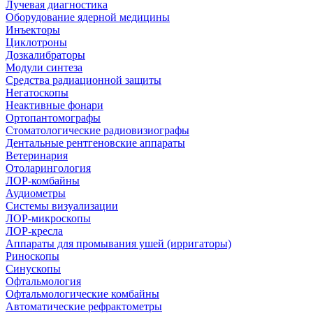
Лучевая диагностика
Оборудование ядерной медицины
Инъекторы
Циклотроны
Дозкалибраторы
Модули синтеза
Средства радиационной защиты
Негатоскопы
Неактивные фонари
Ортопантомографы
Стоматологические радиовизиографы
Дентальные рентгеновские аппараты
Ветеринария
Отоларингология
ЛОР-комбайны
Аудиометры
Системы визуализации
ЛОР-микроскопы
ЛОР-кресла
Аппараты для промывания ушей (ирригаторы)
Риноскопы
Синускопы
Офтальмология
Офтальмологические комбайны
Автоматические рефрактометры