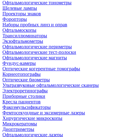
Офтальмологические тонометры
Щелевые лампы
Проекторы знаков
Форопторы
Наборы пробных линз и оправ
Офтальмоскопы
Трансиллюминаторы
Экзофтальмометры
Офтальмологические периметры
Офтальмологические тест-полоски
Офтальмологические магниты
Фундус-камеры
Оптические когерентные томографы
Корнеотопографы
Оптические биометры
Ультразвуковые офтальмологические сканеры
Электроретинографы
Приборные столики
Кресла пациентов
Факоэмульсификаторы
Фемтосекундные и эксимерные лазеры
Хирургические микроскопы
Микрокератомы
Диоптриметры
Офтальмологические лазеры