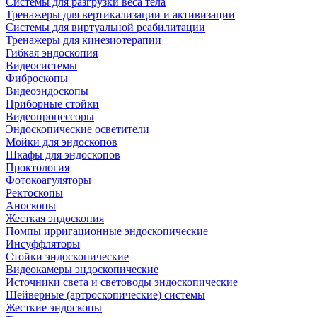
Системы для разгрузки веса тела
Тренажеры для вертикализации и активизации
Системы для виртуальной реабилитации
Тренажеры для кинезиотерапии
Гибкая эндоскопия
Видеосистемы
Фиброскопы
Видеоэндоскопы
Приборные стойки
Видеопроцессоры
Эндоскопические осветители
Мойки для эндоскопов
Шкафы для эндоскопов
Проктология
Фотокоагуляторы
Ректоскопы
Аноскопы
Жесткая эндоскопия
Помпы ирригационные эндоскопические
Инсуффляторы
Стойки эндоскопические
Видеокамеры эндоскопические
Источники света и световоды эндоскопические
Шейверные (артроскопические) системы
Жесткие эндоскопы