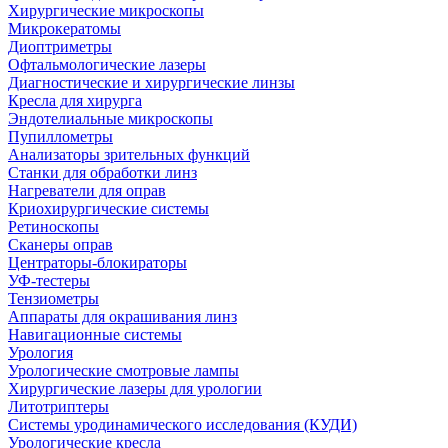
Хирургические микроскопы
Микрокератомы
Диоптриметры
Офтальмологические лазеры
Диагностические и хирургические линзы
Кресла для хирурга
Эндотелиальные микроскопы
Пупиллометры
Анализаторы зрительных функций
Станки для обработки линз
Нагреватели для оправ
Криохирургические системы
Ретиноскопы
Сканеры оправ
Центраторы-блокираторы
УФ-тестеры
Тензиометры
Аппараты для окрашивания линз
Навигационные системы
Урология
Урологические смотровые лампы
Хирургические лазеры для урологии
Литотриптеры
Системы уродинамического исследования (КУДИ)
Урологические кресла