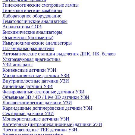
Гинекологические смотровые лампы
Гинекологические комбайны
Лабораторное оборудование
Гематологические анализаторы
Анализаторы СОЭ
Биохимические анализаторы
Осмометры (онкометры)
Иммунохимические анализаторы
Плазморазмораживатели
Автоматические станции выделения ДНК, НК, белков
Ультразвуковая диагностика
УЗИ аппараты
Конвексные датчики УЗИ
Микроконвексные датчики УЗИ
Внутриполостные датчики УЗИ
Линейные датчики УЗИ
Фазированные секторные датчики УЗИ
Объемные 3D / 4D / Live-3D датчики УЗИ
Лапароскопические датчики УЗИ
Карандашные допплеровские датчики УЗИ
Секторные датчики УЗИ
Монокристальные датчики УЗИ
Катетерные (интраоперационные) датчики УЗИ
Чреспищеводные TEE датчики УЗИ