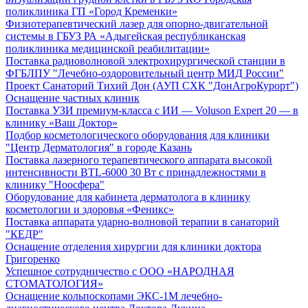
поликлиника ГП «Город Кременки»
Физиотерапевтический лазер для опорно-двигательной
системы в ГБУЗ РА «Адыгейская республиканская
поликлиника медицинской реабилитации»
Поставка радиоволновой электрохирургической станции в
ФГБЛПУ "Лечебно-оздоровительный центр МИД России"
Проект Санаторий Тихий Дон (АУП СХК "ДонАгроКурорт")
Оснащение частных клиник
Поставка УЗИ премиум-класса с ИИ — Voluson Expert 20 — в
клинику «Ваш Доктор»
Подбор косметологического оборудования для клиники
"Центр Дерматология" в городе Казань
Поставка лазерного терапевтического аппарата высокой
интенсивности BTL-6000 30 Вт с принадлежностями в
клинику "Ноосфера"
Оборудование для кабинета дерматолога в клинику
косметологии и здоровья «Феникс»
Поставка аппарата ударно-волновой терапии в санаторий
"КЕДР"
Оснащение отделения хирургии для клиники доктора
Григоренко
Успешное сотрудничество с ООО «НАРОДНАЯ
СТОМАТОЛОГИЯ»
Оснащение кольпоскопами ЭКС-1М лечебно-