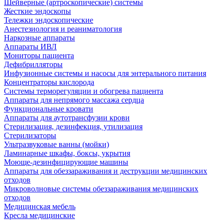
Шейверные (артроскопические) системы
Жесткие эндоскопы
Тележки эндоскопические
Анестезиология и реаниматология
Наркозные аппараты
Аппараты ИВЛ
Мониторы пациента
Дефибрилляторы
Инфузионные системы и насосы для энтерального питания
Концентраторы кислорода
Системы терморегуляции и обогрева пациента
Аппараты для непрямого массажа сердца
Функциональные кровати
Аппараты для аутотрансфузии крови
Стерилизация, дезинфекция, утилизация
Стерилизаторы
Ультразвуковые ванны (мойки)
Ламинарные шкафы, боксы, укрытия
Моюще-дезинфицирующие машины
Аппараты для обеззараживания и деструкции медицинских
отходов
Микроволновые системы обеззараживания медицинских
отходов
Медицинская мебель
Кресла медицинские