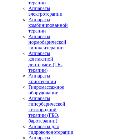
терапии
Аппараты
электротерапии
Аппараты
комбинированной
терапии
Аппараты
нормобарической
гипокситерапии
Аппараты
контактной
диатермии (TR-
терапии)
Аппараты
криотерапии
Гидромассажное
оборудование
Аппараты
гипербарической
кислородной
терапии (ГБО,
баротерапии)
Аппараты для
гидроколонотерапии
Аппараты