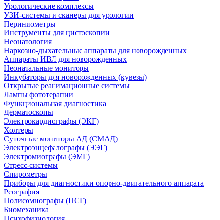
Урологические комплексы
УЗИ-системы и сканеры для урологии
Периниометры
Инструменты для цистоскопии
Неонатология
Наркозно-дыхательные аппараты для новорожденных
Аппараты ИВЛ для новорожденных
Неонатальные мониторы
Инкубаторы для новорожденных (кувезы)
Открытые реанимационные системы
Лампы фототерапии
Функциональная диагностика
Дерматоскопы
Электрокардиографы (ЭКГ)
Холтеры
Суточные мониторы АД (СМАД)
Электроэнцефалографы (ЭЭГ)
Электромиографы (ЭМГ)
Стресс-системы
Спирометры
Приборы для диагностики опорно-двигательного аппарата
Реография
Полисомнографы (ПСГ)
Биомеханика
Психофизиология