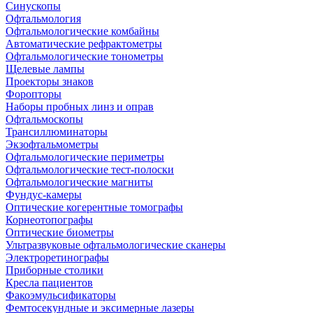
Синускопы
Офтальмология
Офтальмологические комбайны
Автоматические рефрактометры
Офтальмологические тонометры
Щелевые лампы
Проекторы знаков
Форопторы
Наборы пробных линз и оправ
Офтальмоскопы
Трансиллюминаторы
Экзофтальмометры
Офтальмологические периметры
Офтальмологические тест-полоски
Офтальмологические магниты
Фундус-камеры
Оптические когерентные томографы
Корнеотопографы
Оптические биометры
Ультразвуковые офтальмологические сканеры
Электроретинографы
Приборные столики
Кресла пациентов
Факоэмульсификаторы
Фемтосекундные и эксимерные лазеры