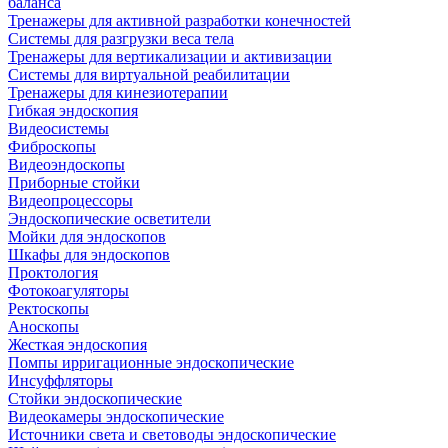
баланса
Тренажеры для активной разработки конечностей
Системы для разгрузки веса тела
Тренажеры для вертикализации и активизации
Системы для виртуальной реабилитации
Тренажеры для кинезиотерапии
Гибкая эндоскопия
Видеосистемы
Фиброскопы
Видеоэндоскопы
Приборные стойки
Видеопроцессоры
Эндоскопические осветители
Мойки для эндоскопов
Шкафы для эндоскопов
Проктология
Фотокоагуляторы
Ректоскопы
Аноскопы
Жесткая эндоскопия
Помпы ирригационные эндоскопические
Инсуффляторы
Стойки эндоскопические
Видеокамеры эндоскопические
Источники света и световоды эндоскопические