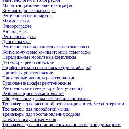
Рентгенология и томография
Магнитно-резонансные томографы
Компьютерные томографы
Рентгеновские аппараты
Маммографы
Флюорографы
Ангиографы
Рентгены С-дуга
Денситометры
Рентгеновские диагностические комплексы
Конусно-лучевые компьютерные томографы
Передвижные мобильные комплексы
Детекторы рентгеновские
Оцифровщики рентгеновские (дигитайзеры)
Принтеры рентгеновские
Проявочные машины рентгеновские
Сушильные шкафы рентгеновские
Рентгеновские генераторы (излучатели)
Реабилитация и механотерапия
Оборудование для вытяжения позвоночника
Тренажеры для пассивной роботизированной механотерапии
Тренажеры для проработки мышц
Тренажеры для восстановления ходьбы
Электростимуляторы мышц
Тренажеры для восстановления равновесия, координации и