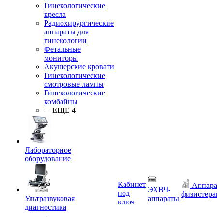
Гинекологические
кресла
Радиохирургические
аппараты для
гинекологии
Фетальные
мониторы
Акушерские кровати
Гинекологические
смотровые лампы
Гинекологические
комбайны
+ ЕЩЕ 4
Лабораторное
оборудование
Кабинет
Аппара
ЭХВЧ-
под
физиотера
Ультразвуковая
аппараты
ключ
диагностика