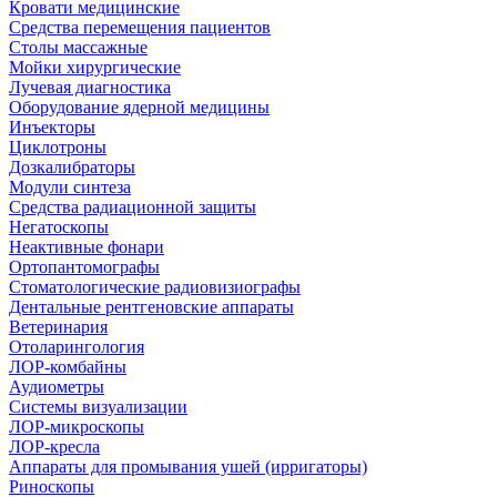
Кровати медицинские
Средства перемещения пациентов
Столы массажные
Мойки хирургические
Лучевая диагностика
Оборудование ядерной медицины
Инъекторы
Циклотроны
Дозкалибраторы
Модули синтеза
Средства радиационной защиты
Негатоскопы
Неактивные фонари
Ортопантомографы
Стоматологические радиовизиографы
Дентальные рентгеновские аппараты
Ветеринария
Отоларингология
ЛОР-комбайны
Аудиометры
Системы визуализации
ЛОР-микроскопы
ЛОР-кресла
Аппараты для промывания ушей (ирригаторы)
Риноскопы