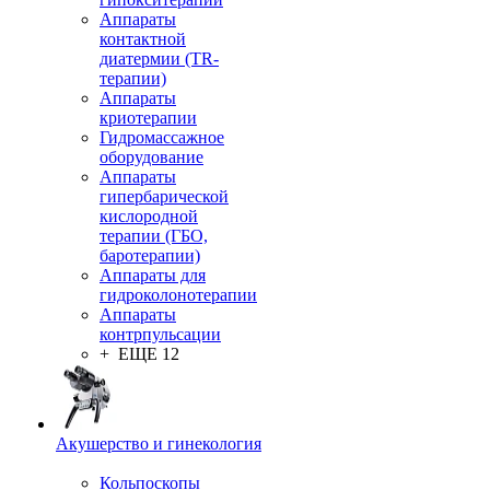
Аппараты
контактной
диатермии (TR-
терапии)
Аппараты
криотерапии
Гидромассажное
оборудование
Аппараты
гипербарической
кислородной
терапии (ГБО,
баротерапии)
Аппараты для
гидроколонотерапии
Аппараты
контрпульсации
+ ЕЩЕ 12
Акушерство и гинекология
Кольпоскопы