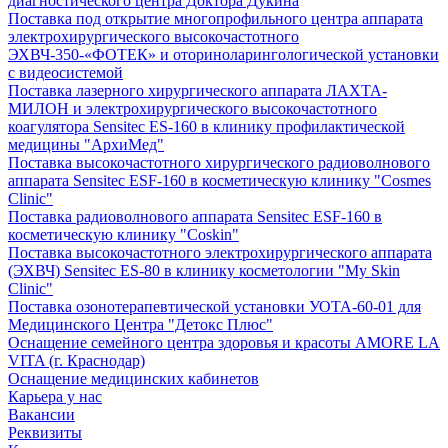
диагностического центра Доктора Дукина
Поставка под открытие многопрофильного центра аппарата
электрохирургического высокочастотного
ЭХВЧ-350-«ФОТЕК» и оториноларингологической установки
с видеосистемой
Поставка лазерного хирургического аппарата ЛАХТА-
МИЛОН и электрохирургического высокочастотного
коагулятора Sensitec ES-160 в клинику профилактической
медицины "АрхиМед"
Поставка высокочастотного хирургического радиоволнового
аппарата Sensitec ESF-160 в косметическую клинику "Cosmes
Clinic"
Поставка радиоволнового аппарата Sensitec ESF-160 в
косметическую клинику "Coskin"
Поставка высокочастотного электрохирургического аппарата
(ЭХВЧ) Sensitec ES-80 в клинику косметологии "My Skin
Clinic"
Поставка озонотерапевтической установки УОТА-60-01 для
Медицинского Центра "Детокс Плюс"
Оснащение семейного центра здоровья и красоты AMORE LA
VITA (г. Краснодар)
Оснащение медицинских кабинетов
Карьера у нас
Вакансии
Реквизиты