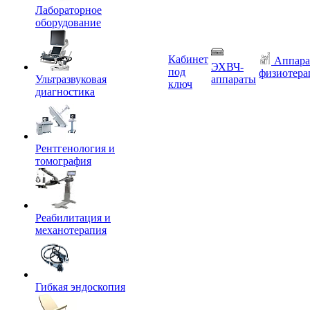
Лабораторное
оборудование
Кабинет
Аппара
ЭХВЧ-
под
физиотера
Ультразвуковая
аппараты
ключ
диагностика
Рентгенология и
томография
Реабилитация и
механотерапия
Гибкая эндоскопия