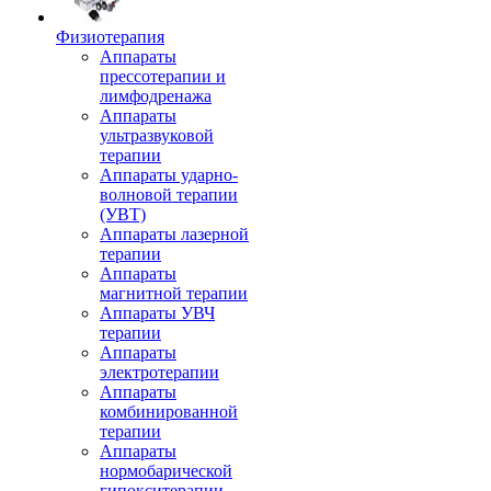
Физиотерапия
Аппараты
прессотерапии и
лимфодренажа
Аппараты
ультразвуковой
терапии
Аппараты ударно-
волновой терапии
(УВТ)
Аппараты лазерной
терапии
Аппараты
магнитной терапии
Аппараты УВЧ
терапии
Аппараты
электротерапии
Аппараты
комбинированной
терапии
Аппараты
нормобарической
гипокситерапии