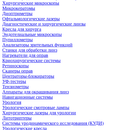
Хирургические микроскопы
Микрокератомы
Диоптриметры
Офтальмологические лазеры
Диагностические и хирургические линзы
Кресла для хирурга
Эндотелиальные микроскопы
Пупиллометры
Анализаторы зрительных функций
Станки для обработки линз
Нагреватели для оправ
Криохирургические системы
Ретиноскопы
Сканеры оправ
Центраторы-блокираторы
УФ-тестеры
Тензиометры
Аппараты для окрашивания линз
Навигационные системы
Урология
Урологические смотровые лампы
Хирургические лазеры для урологии
Литотриптеры
Системы уродинамического исследования (КУДИ)
Урологические кресла