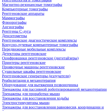
Рентгенология и томография
Магнитно-резонансные томографы
Компьютерные томографы
Рентгеновские аппараты
Маммографы
Флюорографы
Ангиографы
Рентгены С-дуга
Денситометры
Рентгеновские диагностические комплексы
Конусно-лучевые компьютерные томографы
Передвижные мобильные комплексы
Детекторы рентгеновские
Оцифровщики рентгеновские (дигитайзеры)
Принтеры рентгеновские
Проявочные машины рентгеновские
Сушильные шкафы рентгеновские
Рентгеновские генераторы (излучатели)
Реабилитация и механотерапия
Оборудование для вытяжения позвоночника
Тренажеры для пассивной роботизированной механотерапии
Тренажеры для проработки мышц
Тренажеры для восстановления ходьбы
Электростимуляторы мышц
Тренажеры для восстановления равновесия, координации и