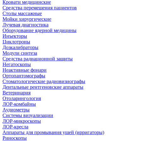
Кровати медицинские
Средства перемещения пациентов
Столы массажные
Мойки хирургические
Лучевая диагностика
Оборудование ядерной медицины
Инъекторы
Циклотроны
Дозкалибраторы
Модули синтеза
Средства радиационной защиты
Негатоскопы
Неактивные фонари
Ортопантомографы
Стоматологические радиовизиографы
Дентальные рентгеновские аппараты
Ветеринария
Отоларингология
ЛОР-комбайны
Аудиометры
Системы визуализации
ЛОР-микроскопы
ЛОР-кресла
Аппараты для промывания ушей (ирригаторы)
Риноскопы