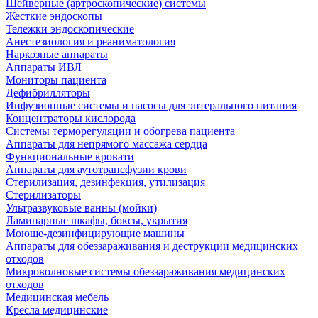
Шейверные (артроскопические) системы
Жесткие эндоскопы
Тележки эндоскопические
Анестезиология и реаниматология
Наркозные аппараты
Аппараты ИВЛ
Мониторы пациента
Дефибрилляторы
Инфузионные системы и насосы для энтерального питания
Концентраторы кислорода
Системы терморегуляции и обогрева пациента
Аппараты для непрямого массажа сердца
Функциональные кровати
Аппараты для аутотрансфузии крови
Стерилизация, дезинфекция, утилизация
Стерилизаторы
Ультразвуковые ванны (мойки)
Ламинарные шкафы, боксы, укрытия
Моюще-дезинфицирующие машины
Аппараты для обеззараживания и деструкции медицинских
отходов
Микроволновые системы обеззараживания медицинских
отходов
Медицинская мебель
Кресла медицинские