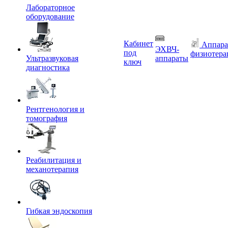
Лабораторное
оборудование
Кабинет
Аппара
ЭХВЧ-
под
физиотера
Ультразвуковая
аппараты
ключ
диагностика
Рентгенология и
томография
Реабилитация и
механотерапия
Гибкая эндоскопия