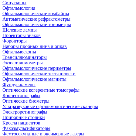
Синускопы
Офтальмология
Офтальмологические комбайны
Автоматические рефрактометры
Офтальмологические тонометры
Щелевые лампы
Проекторы знаков
Форопторы
Наборы пробных линз и оправ
Офтальмоскопы
Трансиллюминаторы
Экзофтальмометры
Офтальмологические периметры
Офтальмологические тест-полоски
Офтальмологические магниты
Фундус-камеры
Оптические когерентные томографы
Корнеотопографы
Оптические биометры
Ультразвуковые офтальмологические сканеры
Электроретинографы
Приборные столики
Кресла пациентов
Факоэмульсификаторы
Фемтосекундные и эксимерные лазеры