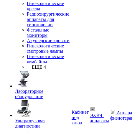
Гинекологические
кресла
Радиохирургические
аппараты для
гинекологии
Фетальные
мониторы
Акушерские кровати
Гинекологические
смотровые лампы
Гинекологические
комбайны
+ ЕЩЕ 4
Лабораторное
оборудование
Кабинет
Аппара
ЭХВЧ-
под
физиотера
Ультразвуковая
аппараты
ключ
диагностика