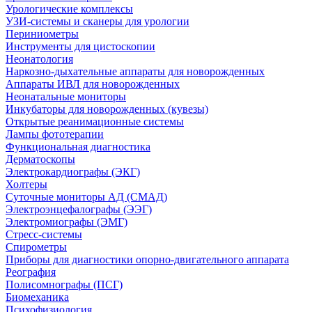
Урологические комплексы
УЗИ-системы и сканеры для урологии
Периниометры
Инструменты для цистоскопии
Неонатология
Наркозно-дыхательные аппараты для новорожденных
Аппараты ИВЛ для новорожденных
Неонатальные мониторы
Инкубаторы для новорожденных (кувезы)
Открытые реанимационные системы
Лампы фототерапии
Функциональная диагностика
Дерматоскопы
Электрокардиографы (ЭКГ)
Холтеры
Суточные мониторы АД (СМАД)
Электроэнцефалографы (ЭЭГ)
Электромиографы (ЭМГ)
Стресс-системы
Спирометры
Приборы для диагностики опорно-двигательного аппарата
Реография
Полисомнографы (ПСГ)
Биомеханика
Психофизиология