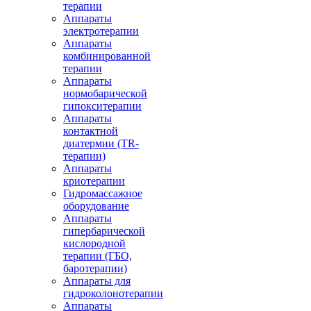
терапии
Аппараты
электротерапии
Аппараты
комбинированной
терапии
Аппараты
нормобарической
гипокситерапии
Аппараты
контактной
диатермии (TR-
терапии)
Аппараты
криотерапии
Гидромассажное
оборудование
Аппараты
гипербарической
кислородной
терапии (ГБО,
баротерапии)
Аппараты для
гидроколонотерапии
Аппараты