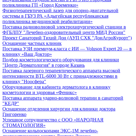
поликлиника ГП «Город Кременки»
Физиотерапевтический лазер для опорно-двигательной
системы в ГБУЗ РА «Адыгейская республиканская
поликлиника медицинской реабилитации»
Поставка радиоволновой электрохирургической станции в
ФГБЛПУ "Лечебно-оздоровительный центр МИД России"
Проект Санаторий Тихий Дон (АУП СХК "ДонАгроКурорт")
Оснащение частных клиник
Поставка УЗИ премиум-класса с ИИ — Voluson Expert 20 — в
клинику «Ваш Доктор»
Подбор косметологического оборудования для клиники
"Центр Дерматология" в городе Казань
Поставка лазерного терапевтического аппарата высокой
интенсивности BTL-6000 30 Вт с принадлежностями в
клинику "Ноосфера"
Оборудование для кабинета дерматолога в клинику
косметологии и здоровья «Феникс»
Поставка аппарата ударно-волновой терапии в санаторий
"КЕДР"
Оснащение отделения хирургии для клиники доктора
Григоренко
Успешное сотрудничество с ООО «НАРОДНАЯ
СТОМАТОЛОГИЯ»
Оснащение кольпоскопами ЭКС-1М лечебно-