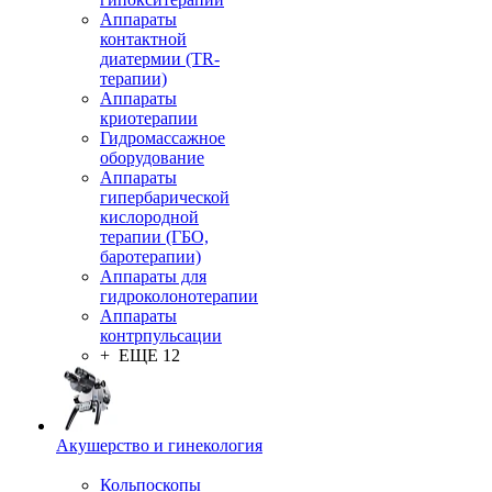
Аппараты
контактной
диатермии (TR-
терапии)
Аппараты
криотерапии
Гидромассажное
оборудование
Аппараты
гипербарической
кислородной
терапии (ГБО,
баротерапии)
Аппараты для
гидроколонотерапии
Аппараты
контрпульсации
+ ЕЩЕ 12
Акушерство и гинекология
Кольпоскопы