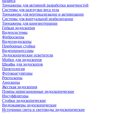
баланса
Тренажеры для активной разработки конечностей
Системы для разгрузки веса тела
Тренажеры для вертикализации и активизации
Системы для виртуальной реабилитации
Тренажеры для кинезиотерапии
Гибкая эндоскопия
Видеосистемы
Фиброскопы
Видеоэндоскопы
Приборные стойки
Видеопроцессоры
Эндоскопические осветители
Мойки для эндоскопов
Шкафы для эндоскопов
Проктология
Фотокоагуляторы
Ректоскопы
Аноскопы
Жесткая эндоскопия
Помпы ирригационные эндоскопические
Инсуффляторы
Стойки эндоскопические
Видеокамеры эндоскопические
Источники света и световоды эндоскопические