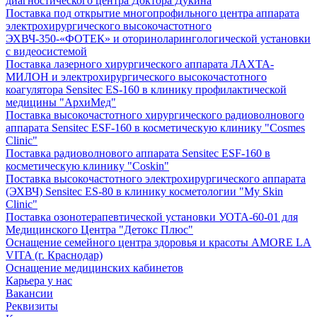
диагностического центра Доктора Дукина
Поставка под открытие многопрофильного центра аппарата
электрохирургического высокочастотного
ЭХВЧ-350-«ФОТЕК» и оториноларингологической установки
с видеосистемой
Поставка лазерного хирургического аппарата ЛАХТА-
МИЛОН и электрохирургического высокочастотного
коагулятора Sensitec ES-160 в клинику профилактической
медицины "АрхиМед"
Поставка высокочастотного хирургического радиоволнового
аппарата Sensitec ESF-160 в косметическую клинику "Cosmes
Clinic"
Поставка радиоволнового аппарата Sensitec ESF-160 в
косметическую клинику "Coskin"
Поставка высокочастотного электрохирургического аппарата
(ЭХВЧ) Sensitec ES-80 в клинику косметологии "My Skin
Clinic"
Поставка озонотерапевтической установки УОТА-60-01 для
Медицинского Центра "Детокс Плюс"
Оснащение семейного центра здоровья и красоты AMORE LA
VITA (г. Краснодар)
Оснащение медицинских кабинетов
Карьера у нас
Вакансии
Реквизиты