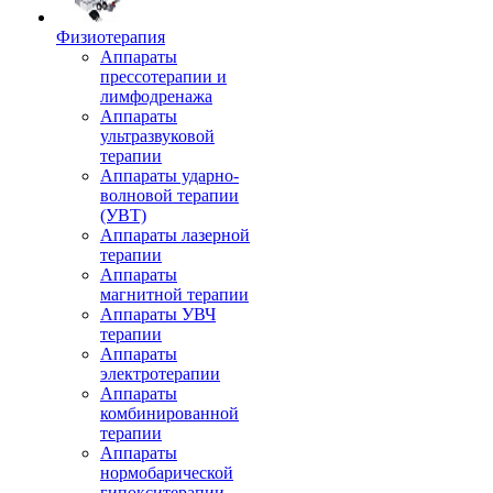
Физиотерапия
Аппараты
прессотерапии и
лимфодренажа
Аппараты
ультразвуковой
терапии
Аппараты ударно-
волновой терапии
(УВТ)
Аппараты лазерной
терапии
Аппараты
магнитной терапии
Аппараты УВЧ
терапии
Аппараты
электротерапии
Аппараты
комбинированной
терапии
Аппараты
нормобарической
гипокситерапии