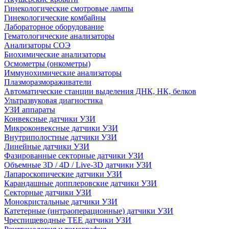
Гинекологические смотровые лампы
Гинекологические комбайны
Лабораторное оборудование
Гематологические анализаторы
Анализаторы СОЭ
Биохимические анализаторы
Осмометры (онкометры)
Иммунохимические анализаторы
Плазморазмораживатели
Автоматические станции выделения ДНК, НК, белков
Ультразвуковая диагностика
УЗИ аппараты
Конвексные датчики УЗИ
Микроконвексные датчики УЗИ
Внутриполостные датчики УЗИ
Линейные датчики УЗИ
Фазированные секторные датчики УЗИ
Объемные 3D / 4D / Live-3D датчики УЗИ
Лапароскопические датчики УЗИ
Карандашные допплеровские датчики УЗИ
Секторные датчики УЗИ
Монокристальные датчики УЗИ
Катетерные (интраоперационные) датчики УЗИ
Чреспищеводные TEE датчики УЗИ