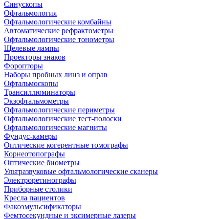
Синускопы
Офтальмология
Офтальмологические комбайны
Автоматические рефрактометры
Офтальмологические тонометры
Щелевые лампы
Проекторы знаков
Форопторы
Наборы пробных линз и оправ
Офтальмоскопы
Трансиллюминаторы
Экзофтальмометры
Офтальмологические периметры
Офтальмологические тест-полоски
Офтальмологические магниты
Фундус-камеры
Оптические когерентные томографы
Корнеотопографы
Оптические биометры
Ультразвуковые офтальмологические сканеры
Электроретинографы
Приборные столики
Кресла пациентов
Факоэмульсификаторы
Фемтосекундные и эксимерные лазеры