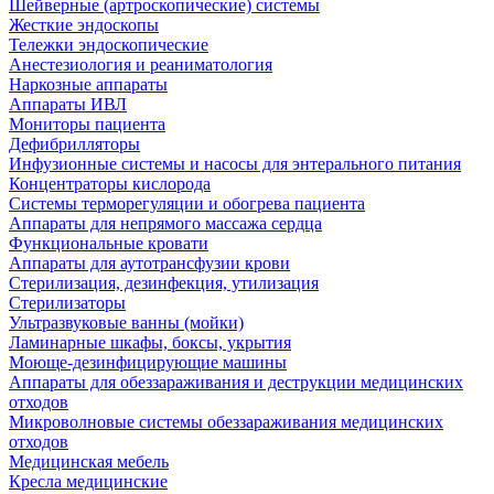
Шейверные (артроскопические) системы
Жесткие эндоскопы
Тележки эндоскопические
Анестезиология и реаниматология
Наркозные аппараты
Аппараты ИВЛ
Мониторы пациента
Дефибрилляторы
Инфузионные системы и насосы для энтерального питания
Концентраторы кислорода
Системы терморегуляции и обогрева пациента
Аппараты для непрямого массажа сердца
Функциональные кровати
Аппараты для аутотрансфузии крови
Стерилизация, дезинфекция, утилизация
Стерилизаторы
Ультразвуковые ванны (мойки)
Ламинарные шкафы, боксы, укрытия
Моюще-дезинфицирующие машины
Аппараты для обеззараживания и деструкции медицинских
отходов
Микроволновые системы обеззараживания медицинских
отходов
Медицинская мебель
Кресла медицинские