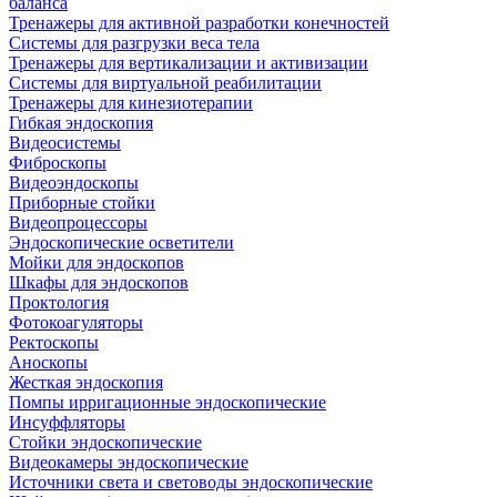
баланса
Тренажеры для активной разработки конечностей
Системы для разгрузки веса тела
Тренажеры для вертикализации и активизации
Системы для виртуальной реабилитации
Тренажеры для кинезиотерапии
Гибкая эндоскопия
Видеосистемы
Фиброскопы
Видеоэндоскопы
Приборные стойки
Видеопроцессоры
Эндоскопические осветители
Мойки для эндоскопов
Шкафы для эндоскопов
Проктология
Фотокоагуляторы
Ректоскопы
Аноскопы
Жесткая эндоскопия
Помпы ирригационные эндоскопические
Инсуффляторы
Стойки эндоскопические
Видеокамеры эндоскопические
Источники света и световоды эндоскопические