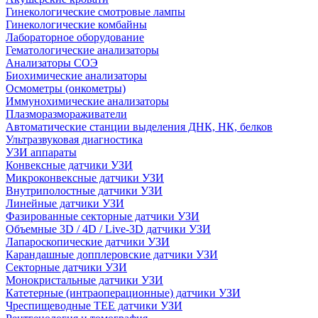
Гинекологические смотровые лампы
Гинекологические комбайны
Лабораторное оборудование
Гематологические анализаторы
Анализаторы СОЭ
Биохимические анализаторы
Осмометры (онкометры)
Иммунохимические анализаторы
Плазморазмораживатели
Автоматические станции выделения ДНК, НК, белков
Ультразвуковая диагностика
УЗИ аппараты
Конвексные датчики УЗИ
Микроконвексные датчики УЗИ
Внутриполостные датчики УЗИ
Линейные датчики УЗИ
Фазированные секторные датчики УЗИ
Объемные 3D / 4D / Live-3D датчики УЗИ
Лапароскопические датчики УЗИ
Карандашные допплеровские датчики УЗИ
Секторные датчики УЗИ
Монокристальные датчики УЗИ
Катетерные (интраоперационные) датчики УЗИ
Чреспищеводные TEE датчики УЗИ