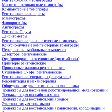
Рентгенология и томография
Магнитно-резонансные томографы
Компьютерные томографы
Рентгеновские аппараты
Маммографы
Флюорографы
Ангиографы
Рентгены С-дуга
Денситометры
Рентгеновские диагностические комплексы
Конусно-лучевые компьютерные томографы
Передвижные мобильные комплексы
Детекторы рентгеновские
Оцифровщики рентгеновские (дигитайзеры)
Принтеры рентгеновские
Проявочные машины рентгеновские
Сушильные шкафы рентгеновские
Рентгеновские генераторы (излучатели)
Реабилитация и механотерапия
Оборудование для вытяжения позвоночника
Тренажеры для пассивной роботизированной механотерапии
Тренажеры для проработки мышц
Тренажеры для восстановления ходьбы
Электростимуляторы мышц
Тренажеры для восстановления равновесия, координации и