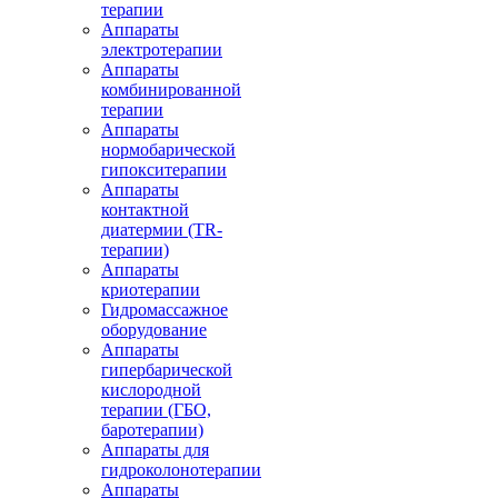
терапии
Аппараты
электротерапии
Аппараты
комбинированной
терапии
Аппараты
нормобарической
гипокситерапии
Аппараты
контактной
диатермии (TR-
терапии)
Аппараты
криотерапии
Гидромассажное
оборудование
Аппараты
гипербарической
кислородной
терапии (ГБО,
баротерапии)
Аппараты для
гидроколонотерапии
Аппараты