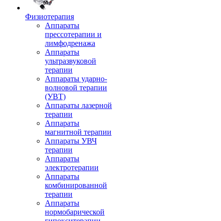
Физиотерапия
Аппараты
прессотерапии и
лимфодренажа
Аппараты
ультразвуковой
терапии
Аппараты ударно-
волновой терапии
(УВТ)
Аппараты лазерной
терапии
Аппараты
магнитной терапии
Аппараты УВЧ
терапии
Аппараты
электротерапии
Аппараты
комбинированной
терапии
Аппараты
нормобарической
гипокситерапии