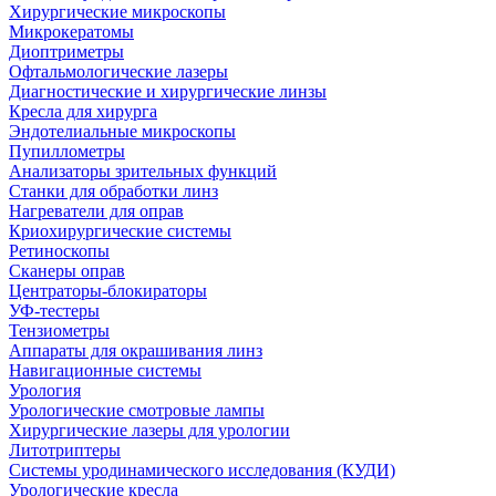
Хирургические микроскопы
Микрокератомы
Диоптриметры
Офтальмологические лазеры
Диагностические и хирургические линзы
Кресла для хирурга
Эндотелиальные микроскопы
Пупиллометры
Анализаторы зрительных функций
Станки для обработки линз
Нагреватели для оправ
Криохирургические системы
Ретиноскопы
Сканеры оправ
Центраторы-блокираторы
УФ-тестеры
Тензиометры
Аппараты для окрашивания линз
Навигационные системы
Урология
Урологические смотровые лампы
Хирургические лазеры для урологии
Литотриптеры
Системы уродинамического исследования (КУДИ)
Урологические кресла