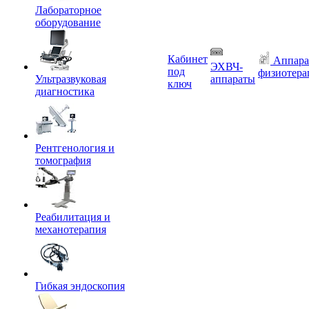
Лабораторное
оборудование
Кабинет
Аппара
ЭХВЧ-
под
физиотера
Ультразвуковая
аппараты
ключ
диагностика
Рентгенология и
томография
Реабилитация и
механотерапия
Гибкая эндоскопия