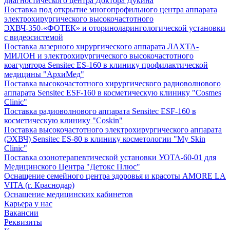
диагностического центра Доктора Дукина
Поставка под открытие многопрофильного центра аппарата
электрохирургического высокочастотного
ЭХВЧ-350-«ФОТЕК» и оториноларингологической установки
с видеосистемой
Поставка лазерного хирургического аппарата ЛАХТА-
МИЛОН и электрохирургического высокочастотного
коагулятора Sensitec ES-160 в клинику профилактической
медицины "АрхиМед"
Поставка высокочастотного хирургического радиоволнового
аппарата Sensitec ESF-160 в косметическую клинику "Cosmes
Clinic"
Поставка радиоволнового аппарата Sensitec ESF-160 в
косметическую клинику "Coskin"
Поставка высокочастотного электрохирургического аппарата
(ЭХВЧ) Sensitec ES-80 в клинику косметологии "My Skin
Clinic"
Поставка озонотерапевтической установки УОТА-60-01 для
Медицинского Центра "Детокс Плюс"
Оснащение семейного центра здоровья и красоты AMORE LA
VITA (г. Краснодар)
Оснащение медицинских кабинетов
Карьера у нас
Вакансии
Реквизиты