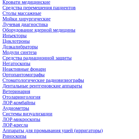
Кровати медицинские
Средства перемещения пациентов
Столы массажные
Мойки хирургические
Лучевая диагностика
Оборудование ядерной медицины
Инъекторы
Циклотроны
Дозкалибраторы
Модули синтеза
Средства радиационной защиты
Негатоскопы
Неактивные фонари
Ортопантомографы
Стоматологические радиовизиографы
Дентальные рентгеновские аппараты
Ветеринария
Отоларингология
ЛОР-комбайны
Аудиометры
Системы визуализации
ЛОР-микроскопы
ЛОР-кресла
Аппараты для промывания ушей (ирригаторы)
Риноскопы