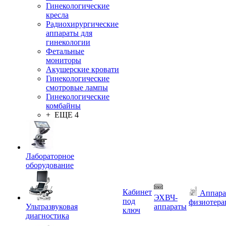
Гинекологические
кресла
Радиохирургические
аппараты для
гинекологии
Фетальные
мониторы
Акушерские кровати
Гинекологические
смотровые лампы
Гинекологические
комбайны
+ ЕЩЕ 4
Лабораторное
оборудование
Кабинет
Аппара
ЭХВЧ-
под
физиотера
Ультразвуковая
аппараты
ключ
диагностика