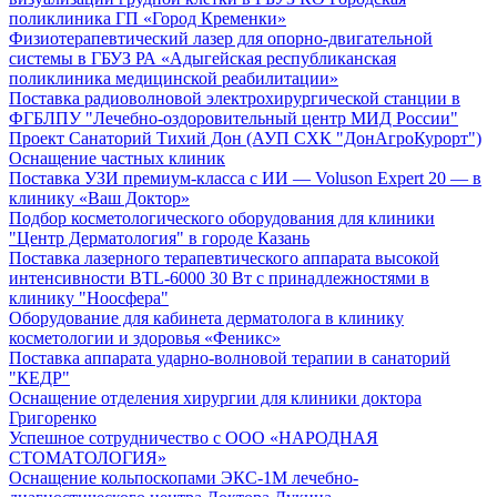
поликлиника ГП «Город Кременки»
Физиотерапевтический лазер для опорно-двигательной
системы в ГБУЗ РА «Адыгейская республиканская
поликлиника медицинской реабилитации»
Поставка радиоволновой электрохирургической станции в
ФГБЛПУ "Лечебно-оздоровительный центр МИД России"
Проект Санаторий Тихий Дон (АУП СХК "ДонАгроКурорт")
Оснащение частных клиник
Поставка УЗИ премиум-класса с ИИ — Voluson Expert 20 — в
клинику «Ваш Доктор»
Подбор косметологического оборудования для клиники
"Центр Дерматология" в городе Казань
Поставка лазерного терапевтического аппарата высокой
интенсивности BTL-6000 30 Вт с принадлежностями в
клинику "Ноосфера"
Оборудование для кабинета дерматолога в клинику
косметологии и здоровья «Феникс»
Поставка аппарата ударно-волновой терапии в санаторий
"КЕДР"
Оснащение отделения хирургии для клиники доктора
Григоренко
Успешное сотрудничество с ООО «НАРОДНАЯ
СТОМАТОЛОГИЯ»
Оснащение кольпоскопами ЭКС-1М лечебно-