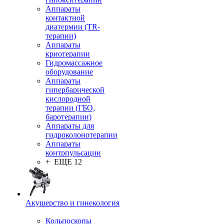
Аппараты
контактной
диатермии (TR-
терапии)
Аппараты
криотерапии
Гидромассажное
оборудование
Аппараты
гипербарической
кислородной
терапии (ГБО,
баротерапии)
Аппараты для
гидроколонотерапии
Аппараты
контрпульсации
+ ЕЩЕ 12
Акушерство и гинекология
Кольпоскопы