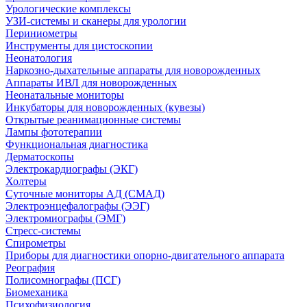
Урологические комплексы
УЗИ-системы и сканеры для урологии
Периниометры
Инструменты для цистоскопии
Неонатология
Наркозно-дыхательные аппараты для новорожденных
Аппараты ИВЛ для новорожденных
Неонатальные мониторы
Инкубаторы для новорожденных (кувезы)
Открытые реанимационные системы
Лампы фототерапии
Функциональная диагностика
Дерматоскопы
Электрокардиографы (ЭКГ)
Холтеры
Суточные мониторы АД (СМАД)
Электроэнцефалографы (ЭЭГ)
Электромиографы (ЭМГ)
Стресс-системы
Спирометры
Приборы для диагностики опорно-двигательного аппарата
Реография
Полисомнографы (ПСГ)
Биомеханика
Психофизиология