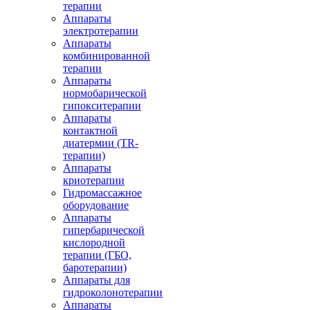
терапии
Аппараты
электротерапии
Аппараты
комбинированной
терапии
Аппараты
нормобарической
гипокситерапии
Аппараты
контактной
диатермии (TR-
терапии)
Аппараты
криотерапии
Гидромассажное
оборудование
Аппараты
гипербарической
кислородной
терапии (ГБО,
баротерапии)
Аппараты для
гидроколонотерапии
Аппараты