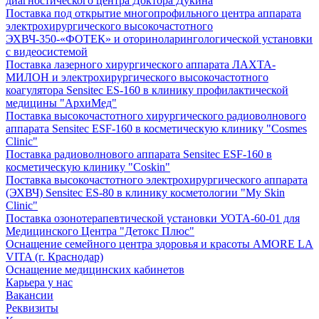
диагностического центра Доктора Дукина
Поставка под открытие многопрофильного центра аппарата
электрохирургического высокочастотного
ЭХВЧ-350-«ФОТЕК» и оториноларингологической установки
с видеосистемой
Поставка лазерного хирургического аппарата ЛАХТА-
МИЛОН и электрохирургического высокочастотного
коагулятора Sensitec ES-160 в клинику профилактической
медицины "АрхиМед"
Поставка высокочастотного хирургического радиоволнового
аппарата Sensitec ESF-160 в косметическую клинику "Cosmes
Clinic"
Поставка радиоволнового аппарата Sensitec ESF-160 в
косметическую клинику "Coskin"
Поставка высокочастотного электрохирургического аппарата
(ЭХВЧ) Sensitec ES-80 в клинику косметологии "My Skin
Clinic"
Поставка озонотерапевтической установки УОТА-60-01 для
Медицинского Центра "Детокс Плюс"
Оснащение семейного центра здоровья и красоты AMORE LA
VITA (г. Краснодар)
Оснащение медицинских кабинетов
Карьера у нас
Вакансии
Реквизиты