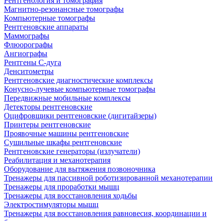
Рентгенология и томография
Магнитно-резонансные томографы
Компьютерные томографы
Рентгеновские аппараты
Маммографы
Флюорографы
Ангиографы
Рентгены С-дуга
Денситометры
Рентгеновские диагностические комплексы
Конусно-лучевые компьютерные томографы
Передвижные мобильные комплексы
Детекторы рентгеновские
Оцифровщики рентгеновские (дигитайзеры)
Принтеры рентгеновские
Проявочные машины рентгеновские
Сушильные шкафы рентгеновские
Рентгеновские генераторы (излучатели)
Реабилитация и механотерапия
Оборудование для вытяжения позвоночника
Тренажеры для пассивной роботизированной механотерапии
Тренажеры для проработки мышц
Тренажеры для восстановления ходьбы
Электростимуляторы мышц
Тренажеры для восстановления равновесия, координации и