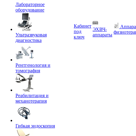
Лабораторное
оборудование
Кабинет
Аппара
ЭХВЧ-
под
физиотера
Ультразвуковая
аппараты
ключ
диагностика
Рентгенология и
томография
Реабилитация и
механотерапия
Гибкая эндоскопия