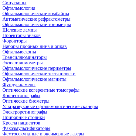
Синускопы
Офтальмология
Офтальмологические комбайны
Автоматические рефрактометры
Офтальмологические тонометры
Щелевые лампы
Проекторы знаков
Форопторы
Наборы пробных линз и оправ
Офтальмоскопы
Трансиллюминаторы
Экзофтальмометры
Офтальмологические периметры
Офтальмологические тест-полоски
Офтальмологические магниты
Фундус-камеры
Оптические когерентные томографы
Корнеотопографы
Оптические биометры
Ультразвуковые офтальмологические сканеры
Электроретинографы
Приборные столики
Кресла пациентов
Факоэмульсификаторы
Фемтосекундные и эксимерные лазеры