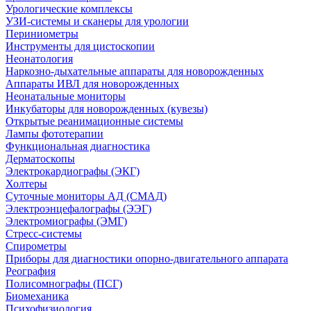
Урологические комплексы
УЗИ-системы и сканеры для урологии
Периниометры
Инструменты для цистоскопии
Неонатология
Наркозно-дыхательные аппараты для новорожденных
Аппараты ИВЛ для новорожденных
Неонатальные мониторы
Инкубаторы для новорожденных (кувезы)
Открытые реанимационные системы
Лампы фототерапии
Функциональная диагностика
Дерматоскопы
Электрокардиографы (ЭКГ)
Холтеры
Суточные мониторы АД (СМАД)
Электроэнцефалографы (ЭЭГ)
Электромиографы (ЭМГ)
Стресс-системы
Спирометры
Приборы для диагностики опорно-двигательного аппарата
Реография
Полисомнографы (ПСГ)
Биомеханика
Психофизиология