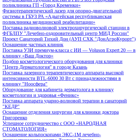
поликлиника ГП «Город Кременки»
Физиотерапевтический лазер для опорно-двигательной
системы в ГБУЗ РА «Адыгейская республиканская
поликлиника медицинской реабилитации»
Поставка радиоволновой электрохирургической станции в
ФГБЛПУ "Лечебно-оздоровительный центр МИД России"
Проект Санаторий Тихий Дон (АУП СХК "ДонАгроКурорт")
Оснащение частных клиник
Поставка УЗИ премиум-класса с ИИ — Voluson Expert 20 — в
клинику «Ваш Доктор»
Подбор косметологического оборудования для клиники
"Центр Дерматология" в городе Казань
Поставка лазерного терапевтического аппарата высокой
интенсивности BTL-6000 30 Вт с принадлежностями в
клинику "Ноосфера"
Оборудование для кабинета дерматолога в клинику
косметологии и здоровья «Феникс»
Поставка аппарата ударно-волновой терапии в санаторий
"КЕДР"
Оснащение отделения хирургии для клиники доктора
Григоренко
Успешное сотрудничество с ООО «НАРОДНАЯ
СТОМАТОЛОГИЯ»
Оснащение кольпоскопами ЭКС-1М лечебно-