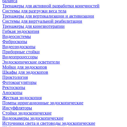
баланса
Тренажеры для активной разработки конечностей
Системы для разгрузки веса тела
Тренажеры для вертикализации и активизации
Системы для виртуальной реабилитации
Тренажеры для кинезиотерапии
Гибкая эндоскопия
Видеосистемы
Фиброскопы
Видеоэндоскопы
Приборные стойки
Видеопроцессоры
Эндоскопические осветители
Мойки для эндоскопов
Шкафы для эндоскопов
Проктология
Фотокоагуляторы
Ректоскопы
Аноскопы
Жесткая эндоскопия
Помпы ирригационные эндоскопические
Инсуффляторы
Стойки эндоскопические
Видеокамеры эндоскопические
Источники света и световоды эндоскопические