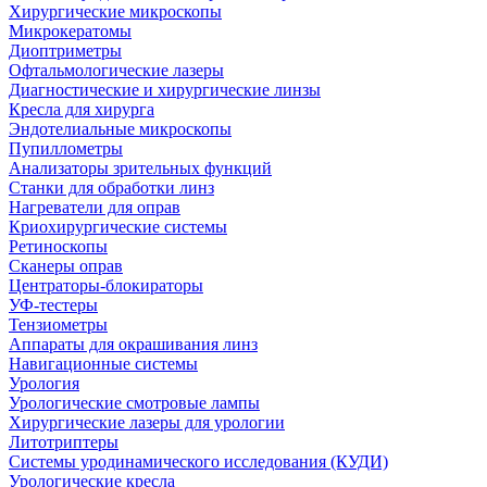
Хирургические микроскопы
Микрокератомы
Диоптриметры
Офтальмологические лазеры
Диагностические и хирургические линзы
Кресла для хирурга
Эндотелиальные микроскопы
Пупиллометры
Анализаторы зрительных функций
Станки для обработки линз
Нагреватели для оправ
Криохирургические системы
Ретиноскопы
Сканеры оправ
Центраторы-блокираторы
УФ-тестеры
Тензиометры
Аппараты для окрашивания линз
Навигационные системы
Урология
Урологические смотровые лампы
Хирургические лазеры для урологии
Литотриптеры
Системы уродинамического исследования (КУДИ)
Урологические кресла