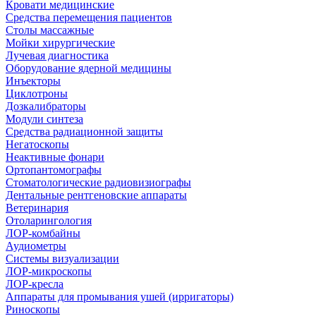
Кровати медицинские
Средства перемещения пациентов
Столы массажные
Мойки хирургические
Лучевая диагностика
Оборудование ядерной медицины
Инъекторы
Циклотроны
Дозкалибраторы
Модули синтеза
Средства радиационной защиты
Негатоскопы
Неактивные фонари
Ортопантомографы
Стоматологические радиовизиографы
Дентальные рентгеновские аппараты
Ветеринария
Отоларингология
ЛОР-комбайны
Аудиометры
Системы визуализации
ЛОР-микроскопы
ЛОР-кресла
Аппараты для промывания ушей (ирригаторы)
Риноскопы