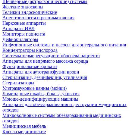
Шейверные (артроскопические) системы
Жесткие эндоскопы
Тележки эндоскопические
Анестезиология и реаниматология
Наркозные аппараты
Аппараты ИВЛ
Мониторы пациента
Дефибрилляторы
Инфузионные системы и насосы для энтерального питания
Концентраторы кислорода
Системы терморегуляции и обогрева пациента
Аппараты для непрямого массажа сердца
Функциональные кровати
Аппараты для аутотрансфузии крови
Стерилизация, дезинфекция, утилизация
Стерилизаторы
Ультразвуковые ванны (мойки)
Ламинарные шкафы, боксы, укрытия
Моюще-дезинфицирующие машины
Аппараты для обеззараживания и деструкции медицинских
отходов
Микроволновые системы обеззараживания медицинских
отходов
Медицинская мебель
Кресла медицинские