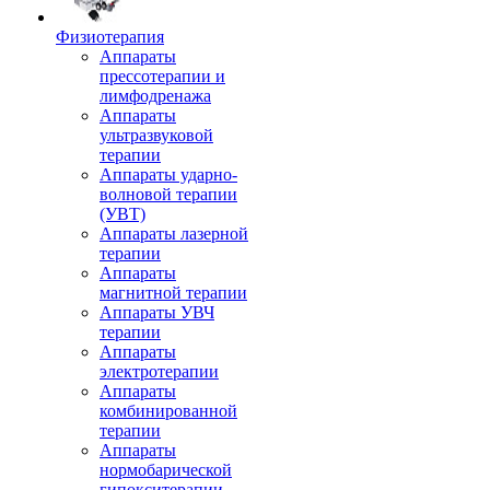
Физиотерапия
Аппараты
прессотерапии и
лимфодренажа
Аппараты
ультразвуковой
терапии
Аппараты ударно-
волновой терапии
(УВТ)
Аппараты лазерной
терапии
Аппараты
магнитной терапии
Аппараты УВЧ
терапии
Аппараты
электротерапии
Аппараты
комбинированной
терапии
Аппараты
нормобарической
гипокситерапии