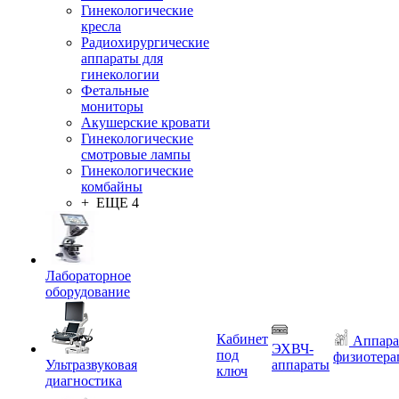
Гинекологические
кресла
Радиохирургические
аппараты для
гинекологии
Фетальные
мониторы
Акушерские кровати
Гинекологические
смотровые лампы
Гинекологические
комбайны
+ ЕЩЕ 4
Лабораторное
оборудование
Кабинет
Аппара
ЭХВЧ-
под
физиотера
Ультразвуковая
аппараты
ключ
диагностика