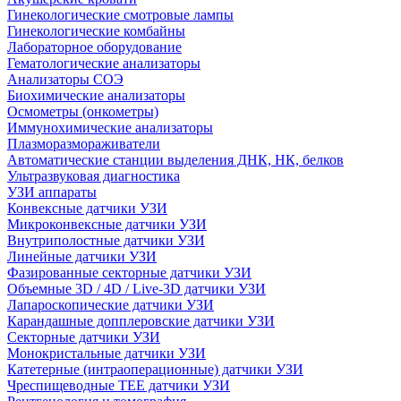
Гинекологические смотровые лампы
Гинекологические комбайны
Лабораторное оборудование
Гематологические анализаторы
Анализаторы СОЭ
Биохимические анализаторы
Осмометры (онкометры)
Иммунохимические анализаторы
Плазморазмораживатели
Автоматические станции выделения ДНК, НК, белков
Ультразвуковая диагностика
УЗИ аппараты
Конвексные датчики УЗИ
Микроконвексные датчики УЗИ
Внутриполостные датчики УЗИ
Линейные датчики УЗИ
Фазированные секторные датчики УЗИ
Объемные 3D / 4D / Live-3D датчики УЗИ
Лапароскопические датчики УЗИ
Карандашные допплеровские датчики УЗИ
Секторные датчики УЗИ
Монокристальные датчики УЗИ
Катетерные (интраоперационные) датчики УЗИ
Чреспищеводные TEE датчики УЗИ