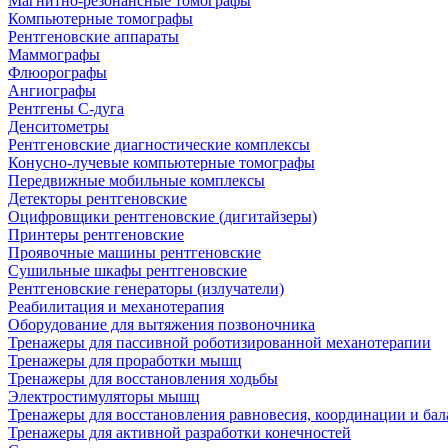
Магнитно-резонансные томографы
Компьютерные томографы
Рентгеновские аппараты
Маммографы
Флюорографы
Ангиографы
Рентгены С-дуга
Денситометры
Рентгеновские диагностические комплексы
Конусно-лучевые компьютерные томографы
Передвижные мобильные комплексы
Детекторы рентгеновские
Оцифровщики рентгеновские (дигитайзеры)
Принтеры рентгеновские
Проявочные машины рентгеновские
Сушильные шкафы рентгеновские
Рентгеновские генераторы (излучатели)
Реабилитация и механотерапия
Оборудование для вытяжения позвоночника
Тренажеры для пассивной роботизированной механотерапии
Тренажеры для проработки мышц
Тренажеры для восстановления ходьбы
Электростимуляторы мышц
Тренажеры для восстановления равновесия, координации и бал
Тренажеры для активной разработки конечностей