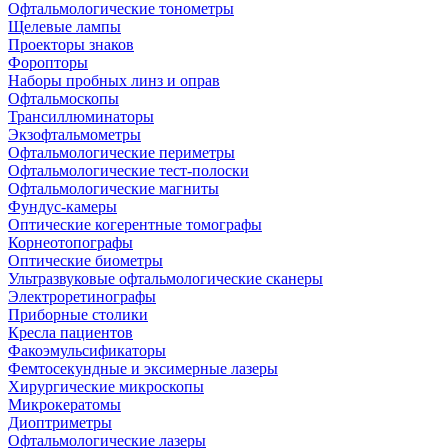
Офтальмологические тонометры
Щелевые лампы
Проекторы знаков
Форопторы
Наборы пробных линз и оправ
Офтальмоскопы
Трансиллюминаторы
Экзофтальмометры
Офтальмологические периметры
Офтальмологические тест-полоски
Офтальмологические магниты
Фундус-камеры
Оптические когерентные томографы
Корнеотопографы
Оптические биометры
Ультразвуковые офтальмологические сканеры
Электроретинографы
Приборные столики
Кресла пациентов
Факоэмульсификаторы
Фемтосекундные и эксимерные лазеры
Хирургические микроскопы
Микрокератомы
Диоптриметры
Офтальмологические лазеры