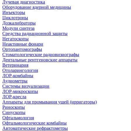
Лучевая диагностика
Оборудование ядерной медицины
Инъекторы
Циклотроны
Дозкалибраторы
Модули синтеза
Средства радиационной защиты
Негатоскопы
Неактивные фонари
Ортопантомографы
Стоматологические радиовизиографы
Дентальные рентгеновские аппараты
Ветеринария
Отоларингология
ЛОР-комбайны
Аудиометры
Системы визуализации
ЛОР-микроскопы
ЛОР-кресла
Аппараты для промывания ушей (ирригаторы)
Риноскопы
Синускопы
Офтальмология
Офтальмологические комбайны
Автоматические рефрактометры