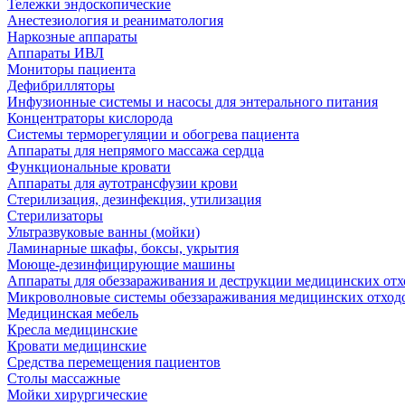
Тележки эндоскопические
Анестезиология и реаниматология
Наркозные аппараты
Аппараты ИВЛ
Мониторы пациента
Дефибрилляторы
Инфузионные системы и насосы для энтерального питания
Концентраторы кислорода
Системы терморегуляции и обогрева пациента
Аппараты для непрямого массажа сердца
Функциональные кровати
Аппараты для аутотрансфузии крови
Стерилизация, дезинфекция, утилизация
Стерилизаторы
Ультразвуковые ванны (мойки)
Ламинарные шкафы, боксы, укрытия
Моюще-дезинфицирующие машины
Аппараты для обеззараживания и деструкции медицинских отх
Микроволновые системы обеззараживания медицинских отход
Медицинская мебель
Кресла медицинские
Кровати медицинские
Средства перемещения пациентов
Столы массажные
Мойки хирургические