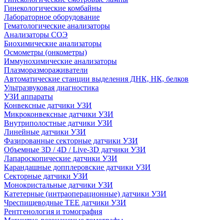
Гинекологические комбайны
Лабораторное оборудование
Гематологические анализаторы
Анализаторы СОЭ
Биохимические анализаторы
Осмометры (онкометры)
Иммунохимические анализаторы
Плазморазмораживатели
Автоматические станции выделения ДНК, НК, белков
Ультразвуковая диагностика
УЗИ аппараты
Конвексные датчики УЗИ
Микроконвексные датчики УЗИ
Внутриполостные датчики УЗИ
Линейные датчики УЗИ
Фазированные секторные датчики УЗИ
Объемные 3D / 4D / Live-3D датчики УЗИ
Лапароскопические датчики УЗИ
Карандашные допплеровские датчики УЗИ
Секторные датчики УЗИ
Монокристальные датчики УЗИ
Катетерные (интраоперационные) датчики УЗИ
Чреспищеводные TEE датчики УЗИ
Рентгенология и томография