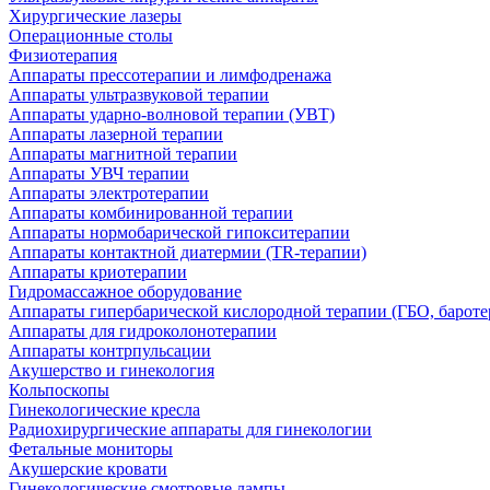
Хирургические лазеры
Операционные столы
Физиотерапия
Аппараты прессотерапии и лимфодренажа
Аппараты ультразвуковой терапии
Аппараты ударно-волновой терапии (УВТ)
Аппараты лазерной терапии
Аппараты магнитной терапии
Аппараты УВЧ терапии
Аппараты электротерапии
Аппараты комбинированной терапии
Аппараты нормобарической гипокситерапии
Аппараты контактной диатермии (TR-терапии)
Аппараты криотерапии
Гидромассажное оборудование
Аппараты гипербарической кислородной терапии (ГБО, бароте
Аппараты для гидроколонотерапии
Аппараты контрпульсации
Акушерство и гинекология
Кольпоскопы
Гинекологические кресла
Радиохирургические аппараты для гинекологии
Фетальные мониторы
Акушерские кровати
Гинекологические смотровые лампы