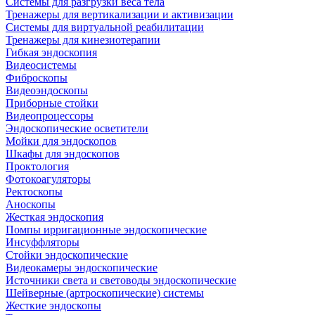
Системы для разгрузки веса тела
Тренажеры для вертикализации и активизации
Системы для виртуальной реабилитации
Тренажеры для кинезиотерапии
Гибкая эндоскопия
Видеосистемы
Фиброскопы
Видеоэндоскопы
Приборные стойки
Видеопроцессоры
Эндоскопические осветители
Мойки для эндоскопов
Шкафы для эндоскопов
Проктология
Фотокоагуляторы
Ректоскопы
Аноскопы
Жесткая эндоскопия
Помпы ирригационные эндоскопические
Инсуффляторы
Стойки эндоскопические
Видеокамеры эндоскопические
Источники света и световоды эндоскопические
Шейверные (артроскопические) системы
Жесткие эндоскопы