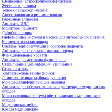
Шейверные (артроскопические) системы
Жесткие эндоскопы
Тележки эндоскопические
Анестезиология и реаниматология
Наркозные аппараты
Аппараты ИВЛ
Мониторы пациента
Дефибрилляторы
Инфузионные системы и насосы для энтерального питания
Концентраторы кислорода
Системы терморегуляции и обогрева пациента
Аппараты для непрямого массажа сердца
Функциональные кровати
Аппараты для аутотрансфузии крови
Стерилизация, дезинфекция, утилизация
Стерилизаторы
Ультразвуковые ванны (мойки)
Ламинарные шкафы, боксы, укрытия
Моюще-дезинфицирующие машины
Аппараты для обеззараживания и деструкции медицинских
отходов
Микроволновые системы обеззараживания медицинских
отходов
Медицинская мебель
Кресла медицинские