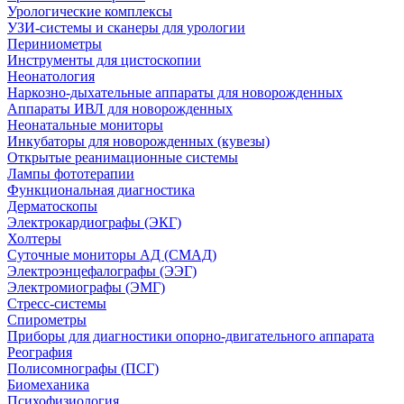
Урологические комплексы
УЗИ-системы и сканеры для урологии
Периниометры
Инструменты для цистоскопии
Неонатология
Наркозно-дыхательные аппараты для новорожденных
Аппараты ИВЛ для новорожденных
Неонатальные мониторы
Инкубаторы для новорожденных (кувезы)
Открытые реанимационные системы
Лампы фототерапии
Функциональная диагностика
Дерматоскопы
Электрокардиографы (ЭКГ)
Холтеры
Суточные мониторы АД (СМАД)
Электроэнцефалографы (ЭЭГ)
Электромиографы (ЭМГ)
Стресс-системы
Спирометры
Приборы для диагностики опорно-двигательного аппарата
Реография
Полисомнографы (ПСГ)
Биомеханика
Психофизиология