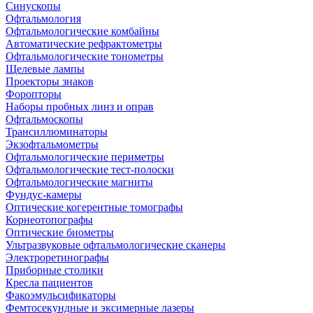
Синускопы
Офтальмология
Офтальмологические комбайны
Автоматические рефрактометры
Офтальмологические тонометры
Щелевые лампы
Проекторы знаков
Форопторы
Наборы пробных линз и оправ
Офтальмоскопы
Трансиллюминаторы
Экзофтальмометры
Офтальмологические периметры
Офтальмологические тест-полоски
Офтальмологические магниты
Фундус-камеры
Оптические когерентные томографы
Корнеотопографы
Оптические биометры
Ультразвуковые офтальмологические сканеры
Электроретинографы
Приборные столики
Кресла пациентов
Факоэмульсификаторы
Фемтосекундные и эксимерные лазеры