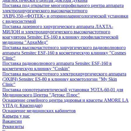
диагностического центра Доктора Дукина
Поставка под открытие многопрофильного центра аппарата
электрохирургического высокочастотного
ЭХВЧ-350-«ФОТЕК» и оториноларингологической установки
с видеосистемой
Поставка лазерного хирургического аппарата ЛАХТА-
МИЛОН и электрохирургического высокочастотного
коагулятора Sensitec ES-160 в клинику профилактической
медицины "АрхиМед"
Поставка высокочастотного хирургического радиоволнового
аппарата Sensitec ESF-160 в косметическую клинику "Cosmes
Clinic"
Поставка радиоволнового аппарата Sensitec ESF-160 в
косметическую клинику "Coskin"
Поставка высокочастотного электрохирургического аппарата
(ЭХВЧ) Sensitec ES-80 в клинику косметологии "My Skin
Clinic"
Поставка озонотерапевтической установки УОТА-60-01 для
Медицинского Центра "Детокс Плюс"
Оснащение семейного центра здоровья и красоты AMORE LA
VITA (г. Краснодар)
Оснащение медицинских кабинетов
Карьера у нас
Вакансии
Реквизиты