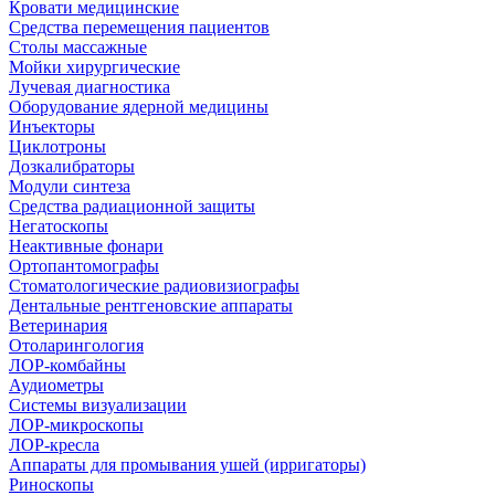
Кровати медицинские
Средства перемещения пациентов
Столы массажные
Мойки хирургические
Лучевая диагностика
Оборудование ядерной медицины
Инъекторы
Циклотроны
Дозкалибраторы
Модули синтеза
Средства радиационной защиты
Негатоскопы
Неактивные фонари
Ортопантомографы
Стоматологические радиовизиографы
Дентальные рентгеновские аппараты
Ветеринария
Отоларингология
ЛОР-комбайны
Аудиометры
Системы визуализации
ЛОР-микроскопы
ЛОР-кресла
Аппараты для промывания ушей (ирригаторы)
Риноскопы