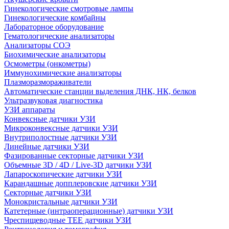
Гинекологические смотровые лампы
Гинекологические комбайны
Лабораторное оборудование
Гематологические анализаторы
Анализаторы СОЭ
Биохимические анализаторы
Осмометры (онкометры)
Иммунохимические анализаторы
Плазморазмораживатели
Автоматические станции выделения ДНК, НК, белков
Ультразвуковая диагностика
УЗИ аппараты
Конвексные датчики УЗИ
Микроконвексные датчики УЗИ
Внутриполостные датчики УЗИ
Линейные датчики УЗИ
Фазированные секторные датчики УЗИ
Объемные 3D / 4D / Live-3D датчики УЗИ
Лапароскопические датчики УЗИ
Карандашные допплеровские датчики УЗИ
Секторные датчики УЗИ
Монокристальные датчики УЗИ
Катетерные (интраоперационные) датчики УЗИ
Чреспищеводные TEE датчики УЗИ