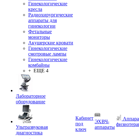
Гинекологические
кресла
Радиохирургические
аппараты для
гинекологии
Фетальные
мониторы
Акушерские кровати
Гинекологические
смотровые лампы
Гинекологические
комбайны
+ ЕЩЕ 4
Лабораторное
оборудование
Кабинет
Аппара
ЭХВЧ-
под
физиотера
Ультразвуковая
аппараты
ключ
диагностика