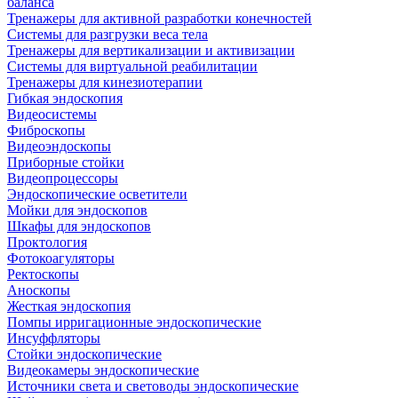
баланса
Тренажеры для активной разработки конечностей
Системы для разгрузки веса тела
Тренажеры для вертикализации и активизации
Системы для виртуальной реабилитации
Тренажеры для кинезиотерапии
Гибкая эндоскопия
Видеосистемы
Фиброскопы
Видеоэндоскопы
Приборные стойки
Видеопроцессоры
Эндоскопические осветители
Мойки для эндоскопов
Шкафы для эндоскопов
Проктология
Фотокоагуляторы
Ректоскопы
Аноскопы
Жесткая эндоскопия
Помпы ирригационные эндоскопические
Инсуффляторы
Стойки эндоскопические
Видеокамеры эндоскопические
Источники света и световоды эндоскопические