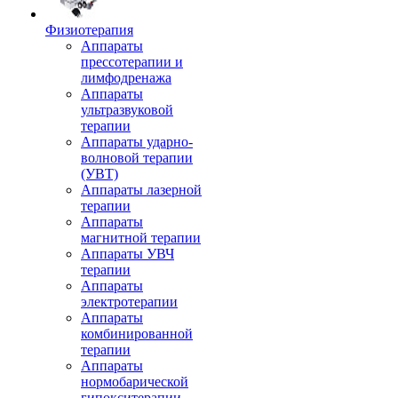
Физиотерапия
Аппараты
прессотерапии и
лимфодренажа
Аппараты
ультразвуковой
терапии
Аппараты ударно-
волновой терапии
(УВТ)
Аппараты лазерной
терапии
Аппараты
магнитной терапии
Аппараты УВЧ
терапии
Аппараты
электротерапии
Аппараты
комбинированной
терапии
Аппараты
нормобарической
гипокситерапии