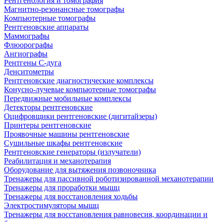
Рентгенология и томография
Магнитно-резонансные томографы
Компьютерные томографы
Рентгеновские аппараты
Маммографы
Флюорографы
Ангиографы
Рентгены С-дуга
Денситометры
Рентгеновские диагностические комплексы
Конусно-лучевые компьютерные томографы
Передвижные мобильные комплексы
Детекторы рентгеновские
Оцифровщики рентгеновские (дигитайзеры)
Принтеры рентгеновские
Проявочные машины рентгеновские
Сушильные шкафы рентгеновские
Рентгеновские генераторы (излучатели)
Реабилитация и механотерапия
Оборудование для вытяжения позвоночника
Тренажеры для пассивной роботизированной механотерапии
Тренажеры для проработки мышц
Тренажеры для восстановления ходьбы
Электростимуляторы мышц
Тренажеры для восстановления равновесия, координации и