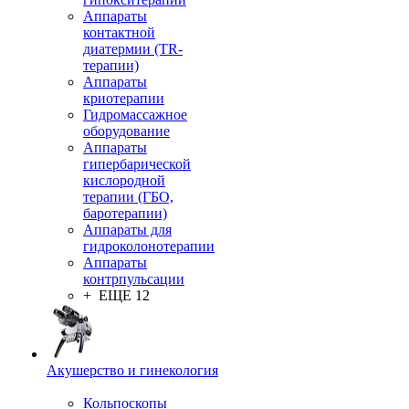
Аппараты
контактной
диатермии (TR-
терапии)
Аппараты
криотерапии
Гидромассажное
оборудование
Аппараты
гипербарической
кислородной
терапии (ГБО,
баротерапии)
Аппараты для
гидроколонотерапии
Аппараты
контрпульсации
+ ЕЩЕ 12
Акушерство и гинекология
Кольпоскопы