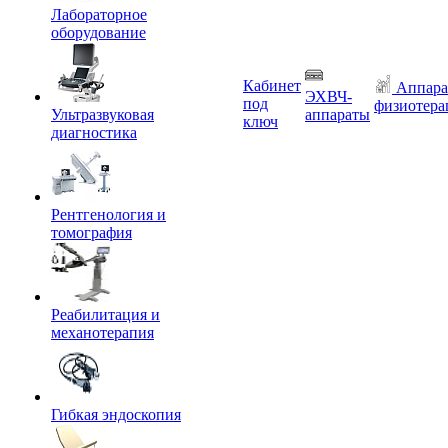
Лабораторное
оборудование
Кабинет
Аппара
ЭХВЧ-
под
физиотера
Ультразвуковая
аппараты
ключ
диагностика
Рентгенология и
томография
Реабилитация и
механотерапия
Гибкая эндоскопия