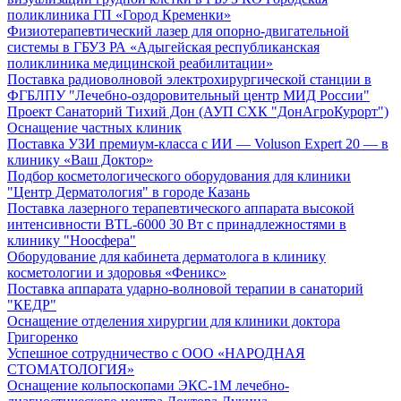
поликлиника ГП «Город Кременки»
Физиотерапевтический лазер для опорно-двигательной
системы в ГБУЗ РА «Адыгейская республиканская
поликлиника медицинской реабилитации»
Поставка радиоволновой электрохирургической станции в
ФГБЛПУ "Лечебно-оздоровительный центр МИД России"
Проект Санаторий Тихий Дон (АУП СХК "ДонАгроКурорт")
Оснащение частных клиник
Поставка УЗИ премиум-класса с ИИ — Voluson Expert 20 — в
клинику «Ваш Доктор»
Подбор косметологического оборудования для клиники
"Центр Дерматология" в городе Казань
Поставка лазерного терапевтического аппарата высокой
интенсивности BTL-6000 30 Вт с принадлежностями в
клинику "Ноосфера"
Оборудование для кабинета дерматолога в клинику
косметологии и здоровья «Феникс»
Поставка аппарата ударно-волновой терапии в санаторий
"КЕДР"
Оснащение отделения хирургии для клиники доктора
Григоренко
Успешное сотрудничество с ООО «НАРОДНАЯ
СТОМАТОЛОГИЯ»
Оснащение кольпоскопами ЭКС-1М лечебно-