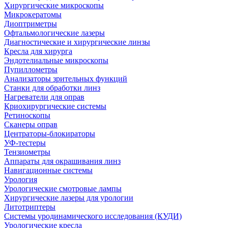
Хирургические микроскопы
Микрокератомы
Диоптриметры
Офтальмологические лазеры
Диагностические и хирургические линзы
Кресла для хирурга
Эндотелиальные микроскопы
Пупиллометры
Анализаторы зрительных функций
Станки для обработки линз
Нагреватели для оправ
Криохирургические системы
Ретиноскопы
Сканеры оправ
Центраторы-блокираторы
УФ-тестеры
Тензиометры
Аппараты для окрашивания линз
Навигационные системы
Урология
Урологические смотровые лампы
Хирургические лазеры для урологии
Литотриптеры
Системы уродинамического исследования (КУДИ)
Урологические кресла