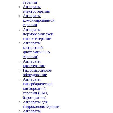
терапии
Аппараты
электротерапии
Аппараты
комбинированной
терапии
Аппараты
нормобарической
гипокситерапии
Аппараты
контактной
диатермии (TR-
терапии)
Аппараты
криотерапии
Гидромассажное
оборудование
Аппараты
гипербарической
кислородной
терапии (ГБО,
баротерапии)
Аппараты для
гидроколонотерапии
Аппараты