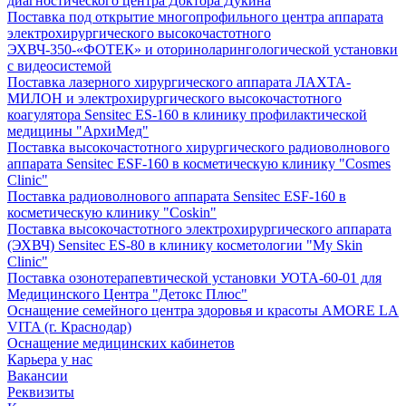
диагностического центра Доктора Дукина
Поставка под открытие многопрофильного центра аппарата
электрохирургического высокочастотного
ЭХВЧ-350-«ФОТЕК» и оториноларингологической установки
с видеосистемой
Поставка лазерного хирургического аппарата ЛАХТА-
МИЛОН и электрохирургического высокочастотного
коагулятора Sensitec ES-160 в клинику профилактической
медицины "АрхиМед"
Поставка высокочастотного хирургического радиоволнового
аппарата Sensitec ESF-160 в косметическую клинику "Cosmes
Clinic"
Поставка радиоволнового аппарата Sensitec ESF-160 в
косметическую клинику "Coskin"
Поставка высокочастотного электрохирургического аппарата
(ЭХВЧ) Sensitec ES-80 в клинику косметологии "My Skin
Clinic"
Поставка озонотерапевтической установки УОТА-60-01 для
Медицинского Центра "Детокс Плюс"
Оснащение семейного центра здоровья и красоты AMORE LA
VITA (г. Краснодар)
Оснащение медицинских кабинетов
Карьера у нас
Вакансии
Реквизиты