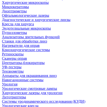
Хирургические микроскопы
Микрокератомы
Диоптриметры
Офтальмологические лазеры
Диагностические и хирургические линзы
Кресла для хирурга
Эндотелиальные микроскопы
Пупиллометры
Анализаторы зрительных функций
Станки для обработки линз
Нагреватели для оправ
Криохирургические системы
Ретиноскопы
Сканеры оправ
Центраторы-блокираторы
УФ-тестеры
Тензиометры
Аппараты для окрашивания линз
Навигационные системы
Урология
Урологические смотровые лампы
Хирургические лазеры для урологии
Литотриптеры
Системы уродинамического исследования (КУДИ)
Урологические кресла