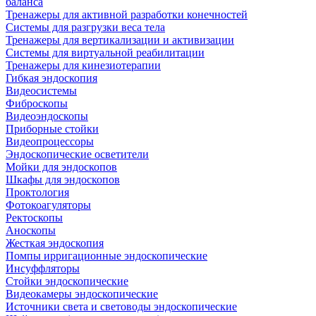
баланса
Тренажеры для активной разработки конечностей
Системы для разгрузки веса тела
Тренажеры для вертикализации и активизации
Системы для виртуальной реабилитации
Тренажеры для кинезиотерапии
Гибкая эндоскопия
Видеосистемы
Фиброскопы
Видеоэндоскопы
Приборные стойки
Видеопроцессоры
Эндоскопические осветители
Мойки для эндоскопов
Шкафы для эндоскопов
Проктология
Фотокоагуляторы
Ректоскопы
Аноскопы
Жесткая эндоскопия
Помпы ирригационные эндоскопические
Инсуффляторы
Стойки эндоскопические
Видеокамеры эндоскопические
Источники света и световоды эндоскопические