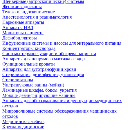
Шейверные (артроскопические) системы
Жесткие эндоскопы
Тележки эндоскопические
Анестезиология и реаниматология
Наркозные аппараты
Аппараты ИВЛ
Мониторы пациента
Дефибрилляторы
Инфузионные системы и насосы для энтерального питания
Концентраторы кислорода
Системы терморегуляции и обогрева пациента
Аппараты для непрямого массажа сердца
Функциональные кровати
Аппараты для аутотрансфузии крови
Стерилизация, дезинфекция, утилизация
Стерилизаторы
Ультразвуковые ванны (мойки)
Ламинарные шкафы, боксы, укрытия
Моюще-дезинфицирующие машины
Аппараты для обеззараживания и деструкции медицинских
отходов
Микроволновые системы обеззараживания медицинских
отходов
Медицинская мебель
Кресла медицинские