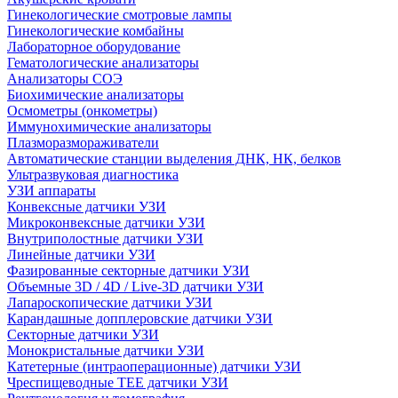
Гинекологические смотровые лампы
Гинекологические комбайны
Лабораторное оборудование
Гематологические анализаторы
Анализаторы СОЭ
Биохимические анализаторы
Осмометры (онкометры)
Иммунохимические анализаторы
Плазморазмораживатели
Автоматические станции выделения ДНК, НК, белков
Ультразвуковая диагностика
УЗИ аппараты
Конвексные датчики УЗИ
Микроконвексные датчики УЗИ
Внутриполостные датчики УЗИ
Линейные датчики УЗИ
Фазированные секторные датчики УЗИ
Объемные 3D / 4D / Live-3D датчики УЗИ
Лапароскопические датчики УЗИ
Карандашные допплеровские датчики УЗИ
Секторные датчики УЗИ
Монокристальные датчики УЗИ
Катетерные (интраоперационные) датчики УЗИ
Чреспищеводные TEE датчики УЗИ