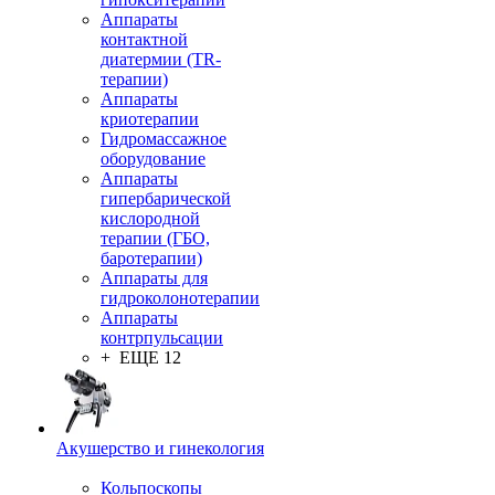
Аппараты
контактной
диатермии (TR-
терапии)
Аппараты
криотерапии
Гидромассажное
оборудование
Аппараты
гипербарической
кислородной
терапии (ГБО,
баротерапии)
Аппараты для
гидроколонотерапии
Аппараты
контрпульсации
+ ЕЩЕ 12
Акушерство и гинекология
Кольпоскопы