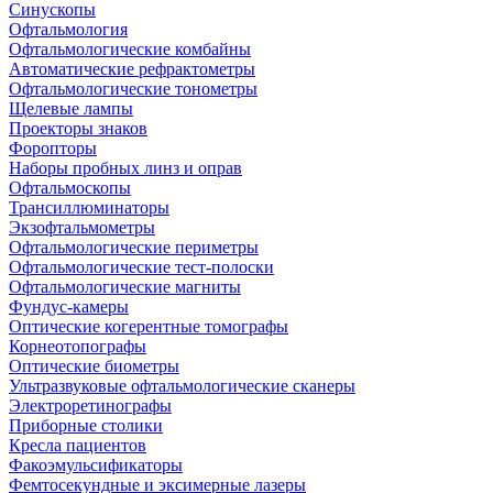
Синускопы
Офтальмология
Офтальмологические комбайны
Автоматические рефрактометры
Офтальмологические тонометры
Щелевые лампы
Проекторы знаков
Форопторы
Наборы пробных линз и оправ
Офтальмоскопы
Трансиллюминаторы
Экзофтальмометры
Офтальмологические периметры
Офтальмологические тест-полоски
Офтальмологические магниты
Фундус-камеры
Оптические когерентные томографы
Корнеотопографы
Оптические биометры
Ультразвуковые офтальмологические сканеры
Электроретинографы
Приборные столики
Кресла пациентов
Факоэмульсификаторы
Фемтосекундные и эксимерные лазеры