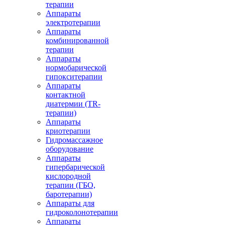
терапии
Аппараты
электротерапии
Аппараты
комбинированной
терапии
Аппараты
нормобарической
гипокситерапии
Аппараты
контактной
диатермии (TR-
терапии)
Аппараты
криотерапии
Гидромассажное
оборудование
Аппараты
гипербарической
кислородной
терапии (ГБО,
баротерапии)
Аппараты для
гидроколонотерапии
Аппараты