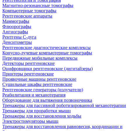
Рентгенология и томография
Магнитно-резонансные томографы
Компьютерные томографы
Рентгеновские аппараты
Маммографы
Флюорографы
Ангиографы
Рентгены С-дуга
Денситометры
Рентгеновские диагностические комплексы
Конусно-лучевые компьютерные томографы
Передвижные мобильные комплексы
Детекторы рентгеновские
Оцифровщики рентгеновские (дигитайзеры)
Принтеры рентгеновские
Проявочные машины рентгеновские
Сушильные шкафы рентгеновские
Рентгеновские генераторы (излучатели)
Реабилитация и механотерапия
Оборудование для вытяжения позвоночника
Тренажеры для пассивной роботизированной механотерапии
Тренажеры для проработки мышц
Тренажеры для восстановления ходьбы
Электростимуляторы мышц
Тренажеры для восстановления равновесия, координации и