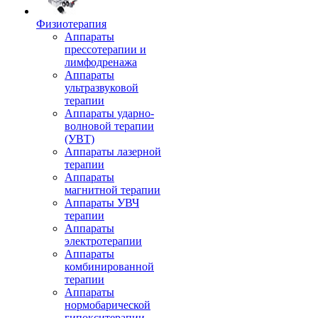
Физиотерапия
Аппараты
прессотерапии и
лимфодренажа
Аппараты
ультразвуковой
терапии
Аппараты ударно-
волновой терапии
(УВТ)
Аппараты лазерной
терапии
Аппараты
магнитной терапии
Аппараты УВЧ
терапии
Аппараты
электротерапии
Аппараты
комбинированной
терапии
Аппараты
нормобарической
гипокситерапии