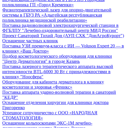
поликлиника ГП «Город Кременки»
Физиотерапевтический лазер для опорно-двигательной
системы в ГБУЗ РА «Адыгейская республиканская
поликлиника медицинской реабилитации»
Поставка радиоволновой электрохирургической станции в
ФГБЛПУ "Лечебно-оздоровительный центр МИД России"
Проект Санаторий Тихий Дон (АУП СХК "ДонАгроКурорт")
Оснащение частных клиник
Поставка УЗИ премиум-класса с ИИ — Voluson Expert 20 — в
клинику «Ваш Доктор»
Подбор косметологического оборудования для клиники
"Центр Дерматология" в городе Казань
Поставка лазерного терапевтического аппарата высокой
интенсивности BTL-6000 30 Вт с принадлежностями в
клинику "Ноосфера"
Оборудование для кабинета дерматолога в клинику
косметологии и здоровья «Феникс»
Поставка аппарата ударно-волновой терапии в санаторий
"КЕДР"
Оснащение отделения хирургии для клиники доктора
Григоренко
Успешное сотрудничество с ООО «НАРОДНАЯ
СТОМАТОЛОГИЯ»
Оснащение кольпоскопами ЭКС-1М лечебно-