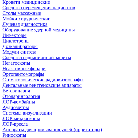
Кровати медицинские
Средства перемещения пациентов
Столы массажные
Мойки хирургические
Лучевая диагностика
Оборудование ядерной медицины
Инъекторы
Циклотроны
Дозкалибраторы
Модули синтеза
Средства радиационной защиты
Негатоскопы
Неактивные фонари
Ортопантомографы
Стоматологические радиовизиографы
Дентальные рентгеновские аппараты
Ветеринария
Отоларингология
ЛОР-комбайны
Аудиометры
Системы визуализации
ЛОР-микроскопы
ЛОР-кресла
Аппараты для промывания ушей (ирригаторы)
Риноскопы