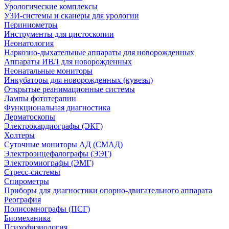
Урологические комплексы
УЗИ-системы и сканеры для урологии
Периниометры
Инструменты для цистоскопии
Неонатология
Наркозно-дыхательные аппараты для новорожденных
Аппараты ИВЛ для новорожденных
Неонатальные мониторы
Инкубаторы для новорожденных (кувезы)
Открытые реанимационные системы
Лампы фототерапии
Функциональная диагностика
Дерматоскопы
Электрокардиографы (ЭКГ)
Холтеры
Суточные мониторы АД (СМАД)
Электроэнцефалографы (ЭЭГ)
Электромиографы (ЭМГ)
Стресс-системы
Спирометры
Приборы для диагностики опорно-двигательного аппарата
Реография
Полисомнографы (ПСГ)
Биомеханика
Психофизиология