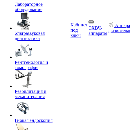
Лабораторное
оборудование
Кабинет
Аппара
ЭХВЧ-
под
физиотера
Ультразвуковая
аппараты
ключ
диагностика
Рентгенология и
томография
Реабилитация и
механотерапия
Гибкая эндоскопия