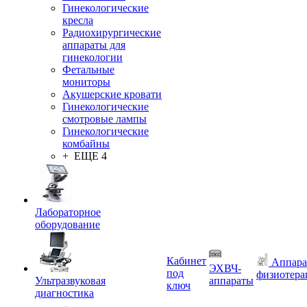
Гинекологические
кресла
Радиохирургические
аппараты для
гинекологии
Фетальные
мониторы
Акушерские кровати
Гинекологические
смотровые лампы
Гинекологические
комбайны
+ ЕЩЕ 4
Лабораторное
оборудование
Кабинет
Аппара
ЭХВЧ-
под
физиотера
Ультразвуковая
аппараты
ключ
диагностика