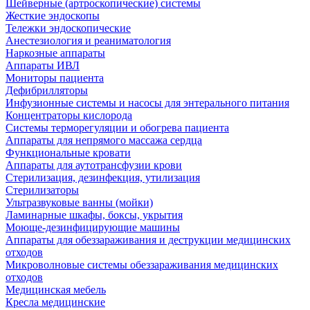
Шейверные (артроскопические) системы
Жесткие эндоскопы
Тележки эндоскопические
Анестезиология и реаниматология
Наркозные аппараты
Аппараты ИВЛ
Мониторы пациента
Дефибрилляторы
Инфузионные системы и насосы для энтерального питания
Концентраторы кислорода
Системы терморегуляции и обогрева пациента
Аппараты для непрямого массажа сердца
Функциональные кровати
Аппараты для аутотрансфузии крови
Стерилизация, дезинфекция, утилизация
Стерилизаторы
Ультразвуковые ванны (мойки)
Ламинарные шкафы, боксы, укрытия
Моюще-дезинфицирующие машины
Аппараты для обеззараживания и деструкции медицинских
отходов
Микроволновые системы обеззараживания медицинских
отходов
Медицинская мебель
Кресла медицинские