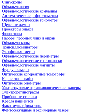
Синускопы
Офтальмология
Офтальмологические комбайны
Автоматические рефрактометры
Офтальмологические тонометры
Щелевые лампы
Проекторы знаков
Форопторы
Наборы пробных линз и оправ
Офтальмоскопы
Трансиллюминаторы
Экзофтальмометры
Офтальмологические периметры
Офтальмологические тест-полоски
Офтальмологические магниты
Фундус-камеры
Оптические когерентные томографы
Корнеотопографы
Оптические биометры
Ультразвуковые офтальмологические сканеры
Электроретинографы
Приборные столики
Кресла пациентов
Факоэмульсификаторы
Фемтосекундные и эксимерные лазеры