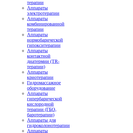
терапии
Аппараты
электротерапии
Аппараты
комбинированной
терапии
Аппараты
нормобарической
гипокситерапии
Аппараты
контактной
диатермии (TR-
терапии)
Аппараты
криотерапии
Гидромассажное
оборудование
Аппараты
гипербарической
кислородной
терапии (ГБО,
баротерапии)
Аппараты для
гидроколонотерапии
Аппараты