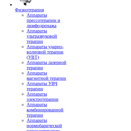
Физиотерапия
Аппараты
прессотерапии и
лимфодренажа
Аппараты
ультразвуковой
терапии
Аппараты ударно-
волновой терапии
(УВТ)
Аппараты лазерной
терапии
Аппараты
магнитной терапии
Аппараты УВЧ
терапии
Аппараты
электротерапии
Аппараты
комбинированной
терапии
Аппараты
нормобарической
гипокситерапии