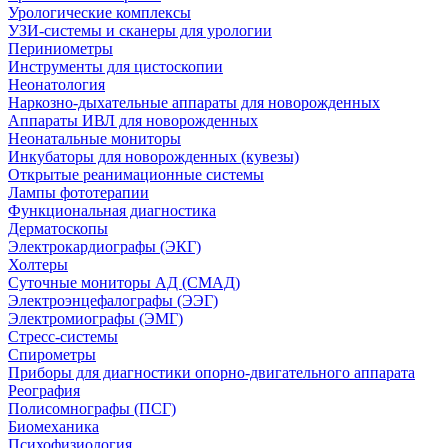
Урологические комплексы
УЗИ-системы и сканеры для урологии
Периниометры
Инструменты для цистоскопии
Неонатология
Наркозно-дыхательные аппараты для новорожденных
Аппараты ИВЛ для новорожденных
Неонатальные мониторы
Инкубаторы для новорожденных (кувезы)
Открытые реанимационные системы
Лампы фототерапии
Функциональная диагностика
Дерматоскопы
Электрокардиографы (ЭКГ)
Холтеры
Суточные мониторы АД (СМАД)
Электроэнцефалографы (ЭЭГ)
Электромиографы (ЭМГ)
Стресс-системы
Спирометры
Приборы для диагностики опорно-двигательного аппарата
Реография
Полисомнографы (ПСГ)
Биомеханика
Психофизиология