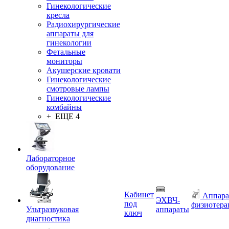
Гинекологические
кресла
Радиохирургические
аппараты для
гинекологии
Фетальные
мониторы
Акушерские кровати
Гинекологические
смотровые лампы
Гинекологические
комбайны
+ ЕЩЕ 4
Лабораторное
оборудование
Кабинет
Аппара
ЭХВЧ-
под
физиотера
Ультразвуковая
аппараты
ключ
диагностика