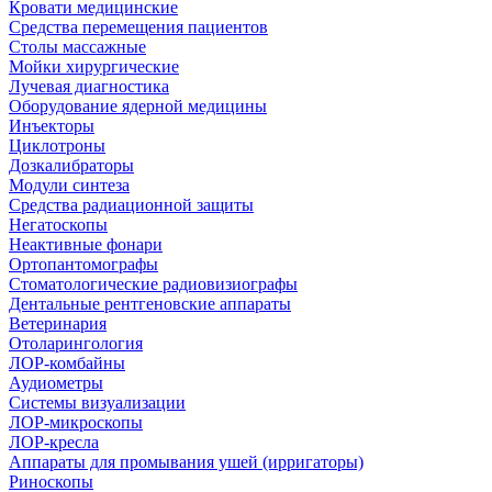
Кровати медицинские
Средства перемещения пациентов
Столы массажные
Мойки хирургические
Лучевая диагностика
Оборудование ядерной медицины
Инъекторы
Циклотроны
Дозкалибраторы
Модули синтеза
Средства радиационной защиты
Негатоскопы
Неактивные фонари
Ортопантомографы
Стоматологические радиовизиографы
Дентальные рентгеновские аппараты
Ветеринария
Отоларингология
ЛОР-комбайны
Аудиометры
Системы визуализации
ЛОР-микроскопы
ЛОР-кресла
Аппараты для промывания ушей (ирригаторы)
Риноскопы