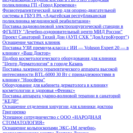
поликлиника ГП «Город Кременки»
Физиотерапевтический лазер для опорно-двигательной
системы в ГБУЗ РА «Адыгейская республиканская
поликлиника медицинской реабилитации»
Поставка радиоволновой электрохирургической станции в
ФГБЛПУ "Лечебно-оздоровительный центр МИД России"
Проект Санаторий Тихий Дон (АУП СХК "ДонАгроКурорт")
Оснащение частных клиник
Поставка УЗИ премиум-класса с ИИ — Voluson Expert 20 — в
клинику «Ваш Доктор»
Подбор косметологического оборудования для клиники
"Центр Дерматология" в городе Казань
Поставка лазерного терапевтического аппарата высокой
интенсивности BTL-6000 30 Вт с принадлежностями в
клинику "Ноосфера"
Оборудование для кабинета дерматолога в клинику
косметологии и здоровья «Феникс»
Поставка аппарата ударно-волновой терапии в санаторий
"КЕДР"
Оснащение отделения хирургии для клиники доктора
Григоренко
Успешное сотрудничество с ООО «НАРОДНАЯ
СТОМАТОЛОГИЯ»
Оснащение кольпоскопами ЭКС-1М лечебно-