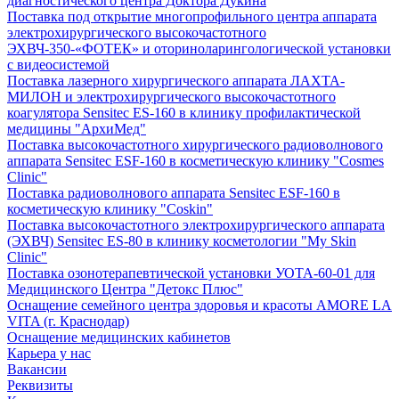
диагностического центра Доктора Дукина
Поставка под открытие многопрофильного центра аппарата
электрохирургического высокочастотного
ЭХВЧ-350-«ФОТЕК» и оториноларингологической установки
с видеосистемой
Поставка лазерного хирургического аппарата ЛАХТА-
МИЛОН и электрохирургического высокочастотного
коагулятора Sensitec ES-160 в клинику профилактической
медицины "АрхиМед"
Поставка высокочастотного хирургического радиоволнового
аппарата Sensitec ESF-160 в косметическую клинику "Cosmes
Clinic"
Поставка радиоволнового аппарата Sensitec ESF-160 в
косметическую клинику "Coskin"
Поставка высокочастотного электрохирургического аппарата
(ЭХВЧ) Sensitec ES-80 в клинику косметологии "My Skin
Clinic"
Поставка озонотерапевтической установки УОТА-60-01 для
Медицинского Центра "Детокс Плюс"
Оснащение семейного центра здоровья и красоты AMORE LA
VITA (г. Краснодар)
Оснащение медицинских кабинетов
Карьера у нас
Вакансии
Реквизиты