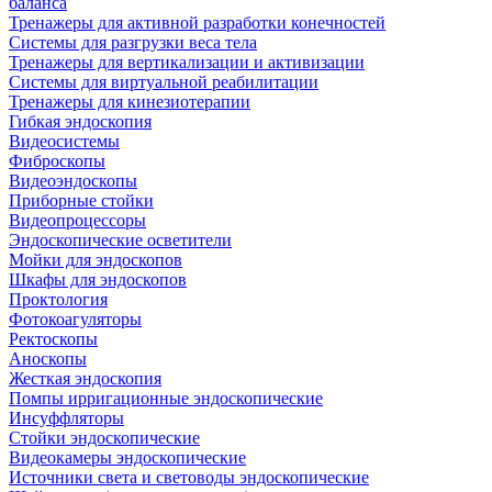
баланса
Тренажеры для активной разработки конечностей
Системы для разгрузки веса тела
Тренажеры для вертикализации и активизации
Системы для виртуальной реабилитации
Тренажеры для кинезиотерапии
Гибкая эндоскопия
Видеосистемы
Фиброскопы
Видеоэндоскопы
Приборные стойки
Видеопроцессоры
Эндоскопические осветители
Мойки для эндоскопов
Шкафы для эндоскопов
Проктология
Фотокоагуляторы
Ректоскопы
Аноскопы
Жесткая эндоскопия
Помпы ирригационные эндоскопические
Инсуффляторы
Стойки эндоскопические
Видеокамеры эндоскопические
Источники света и световоды эндоскопические