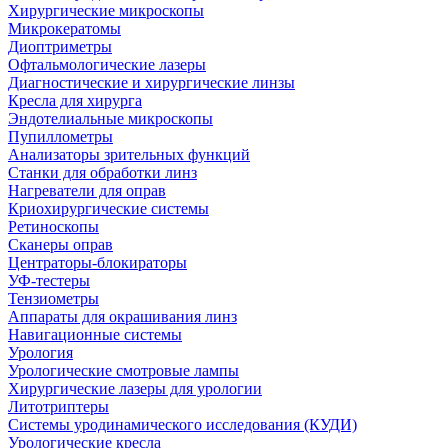
Хирургические микроскопы
Микрокератомы
Диоптриметры
Офтальмологические лазеры
Диагностические и хирургические линзы
Кресла для хирурга
Эндотелиальные микроскопы
Пупиллометры
Анализаторы зрительных функций
Станки для обработки линз
Нагреватели для оправ
Криохирургические системы
Ретиноскопы
Сканеры оправ
Центраторы-блокираторы
УФ-тестеры
Тензиометры
Аппараты для окрашивания линз
Навигационные системы
Урология
Урологические смотровые лампы
Хирургические лазеры для урологии
Литотриптеры
Системы уродинамического исследования (КУДИ)
Урологические кресла