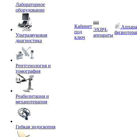
Лабораторное
оборудование
Кабинет
Аппара
ЭХВЧ-
под
физиотера
Ультразвуковая
аппараты
ключ
диагностика
Рентгенология и
томография
Реабилитация и
механотерапия
Гибкая эндоскопия