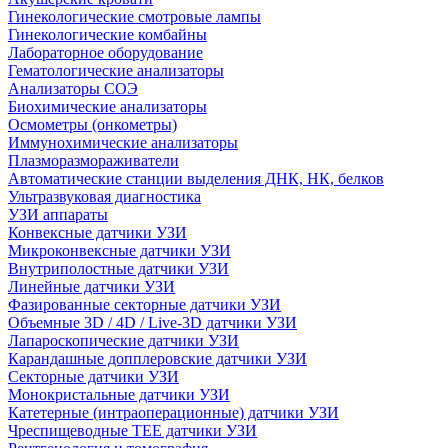
Гинекологические смотровые лампы
Гинекологические комбайны
Лабораторное оборудование
Гематологические анализаторы
Анализаторы СОЭ
Биохимические анализаторы
Осмометры (онкометры)
Иммунохимические анализаторы
Плазморазмораживатели
Автоматические станции выделения ДНК, НК, белков
Ультразвуковая диагностика
УЗИ аппараты
Конвексные датчики УЗИ
Микроконвексные датчики УЗИ
Внутриполостные датчики УЗИ
Линейные датчики УЗИ
Фазированные секторные датчики УЗИ
Объемные 3D / 4D / Live-3D датчики УЗИ
Лапароскопические датчики УЗИ
Карандашные допплеровские датчики УЗИ
Секторные датчики УЗИ
Монокристальные датчики УЗИ
Катетерные (интраоперационные) датчики УЗИ
Чреспищеводные TEE датчики УЗИ