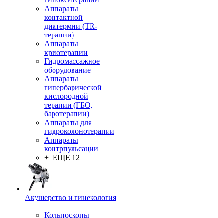
Аппараты
контактной
диатермии (TR-
терапии)
Аппараты
криотерапии
Гидромассажное
оборудование
Аппараты
гипербарической
кислородной
терапии (ГБО,
баротерапии)
Аппараты для
гидроколонотерапии
Аппараты
контрпульсации
+ ЕЩЕ 12
Акушерство и гинекология
Кольпоскопы