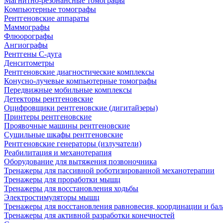
Магнитно-резонансные томографы
Компьютерные томографы
Рентгеновские аппараты
Маммографы
Флюорографы
Ангиографы
Рентгены С-дуга
Денситометры
Рентгеновские диагностические комплексы
Конусно-лучевые компьютерные томографы
Передвижные мобильные комплексы
Детекторы рентгеновские
Оцифровщики рентгеновские (дигитайзеры)
Принтеры рентгеновские
Проявочные машины рентгеновские
Сушильные шкафы рентгеновские
Рентгеновские генераторы (излучатели)
Реабилитация и механотерапия
Оборудование для вытяжения позвоночника
Тренажеры для пассивной роботизированной механотерапии
Тренажеры для проработки мышц
Тренажеры для восстановления ходьбы
Электростимуляторы мышц
Тренажеры для восстановления равновесия, координации и бал
Тренажеры для активной разработки конечностей