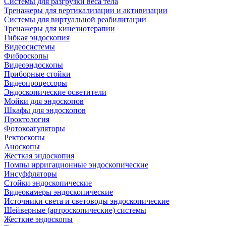
Системы для разгрузки веса тела
Тренажеры для вертикализации и активизации
Системы для виртуальной реабилитации
Тренажеры для кинезиотерапии
Гибкая эндоскопия
Видеосистемы
Фиброскопы
Видеоэндоскопы
Приборные стойки
Видеопроцессоры
Эндоскопические осветители
Мойки для эндоскопов
Шкафы для эндоскопов
Проктология
Фотокоагуляторы
Ректоскопы
Аноскопы
Жесткая эндоскопия
Помпы ирригационные эндоскопические
Инсуффляторы
Стойки эндоскопические
Видеокамеры эндоскопические
Источники света и световоды эндоскопические
Шейверные (артроскопические) системы
Жесткие эндоскопы