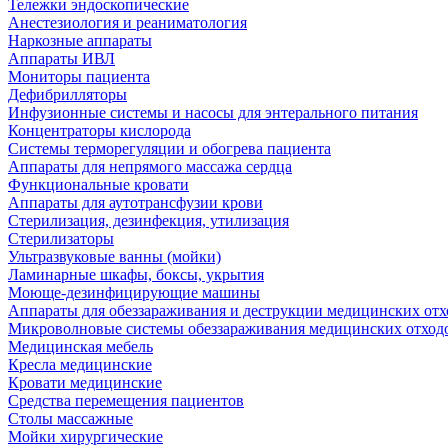
Тележки эндоскопические
Анестезиология и реаниматология
Наркозные аппараты
Аппараты ИВЛ
Мониторы пациента
Дефибрилляторы
Инфузионные системы и насосы для энтерального питания
Концентраторы кислорода
Системы терморегуляции и обогрева пациента
Аппараты для непрямого массажа сердца
Функциональные кровати
Аппараты для аутотрансфузии крови
Стерилизация, дезинфекция, утилизация
Стерилизаторы
Ультразвуковые ванны (мойки)
Ламинарные шкафы, боксы, укрытия
Моюще-дезинфицирующие машины
Аппараты для обеззараживания и деструкции медицинских отх
Микроволновые системы обеззараживания медицинских отход
Медицинская мебель
Кресла медицинские
Кровати медицинские
Средства перемещения пациентов
Столы массажные
Мойки хирургические