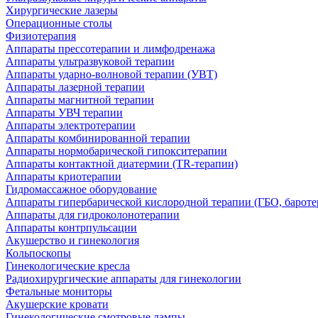
Хирургические лазеры
Операционные столы
Физиотерапия
Аппараты прессотерапии и лимфодренажа
Аппараты ультразвуковой терапии
Аппараты ударно-волновой терапии (УВТ)
Аппараты лазерной терапии
Аппараты магнитной терапии
Аппараты УВЧ терапии
Аппараты электротерапии
Аппараты комбинированной терапии
Аппараты нормобарической гипокситерапии
Аппараты контактной диатермии (TR-терапии)
Аппараты криотерапии
Гидромассажное оборудование
Аппараты гипербарической кислородной терапии (ГБО, бароте
Аппараты для гидроколонотерапии
Аппараты контрпульсации
Акушерство и гинекология
Кольпоскопы
Гинекологические кресла
Радиохирургические аппараты для гинекологии
Фетальные мониторы
Акушерские кровати
Гинекологические смотровые лампы