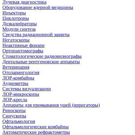
Лучевая диагностика
Оборудование ядерной медицины
Инъекторы
Циклотроны
Дозкалибраторы
Модули синтеза
Средства радиационной защиты
Негатоскопы
Неактивные фонари
Ортопантомографы
Стоматологические радиовизиографы
Дентальные рентгеновские аппараты
Ветеринария
Отоларингология
ЛОР-комбайны
Аудиометры
Системы визуализации
ЛОР-микроскопы
ЛОР-кресла
Аппараты для промывания ушей (ирригаторы)
Риноскопы
Синускопы
Офтальмология
Офтальмологические комбайны
Автоматические рефрактометры