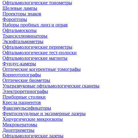
Офтальмологические тонометры
Щелевые лампы
Проекторы знаков
Форопторы
Наборы пробных линз и оправ
Офтальмоскопы
Трансиллюминаторы
Экзофтальмометры
Офтальмологические периметры
Офтальмологические тест-полоски
Офтальмологические магниты
Фундус-камеры
Оптические когерентные томографы
Корнеотопографы
Оптические биометры
Ультразвуковые офтальмологические сканеры
Электроретинографы
Приборные столики
Кресла пациентов
Факоэмульсификаторы
Фемтосекундные и эксимерные лазеры
Хирургические микроскопы
Микрокератомы
Диоптриметры
Офтальмологические лазеры