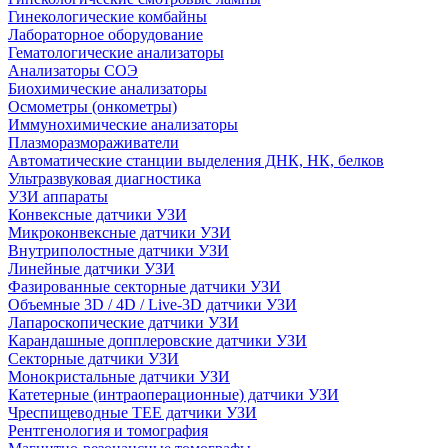
Гинекологические комбайны
Лабораторное оборудование
Гематологические анализаторы
Анализаторы СОЭ
Биохимические анализаторы
Осмометры (онкометры)
Иммунохимические анализаторы
Плазморазмораживатели
Автоматические станции выделения ДНК, НК, белков
Ультразвуковая диагностика
УЗИ аппараты
Конвексные датчики УЗИ
Микроконвексные датчики УЗИ
Внутриполостные датчики УЗИ
Линейные датчики УЗИ
Фазированные секторные датчики УЗИ
Объемные 3D / 4D / Live-3D датчики УЗИ
Лапароскопические датчики УЗИ
Карандашные допплеровские датчики УЗИ
Секторные датчики УЗИ
Монокристальные датчики УЗИ
Катетерные (интраоперационные) датчики УЗИ
Чреспищеводные TEE датчики УЗИ
Рентгенология и томография