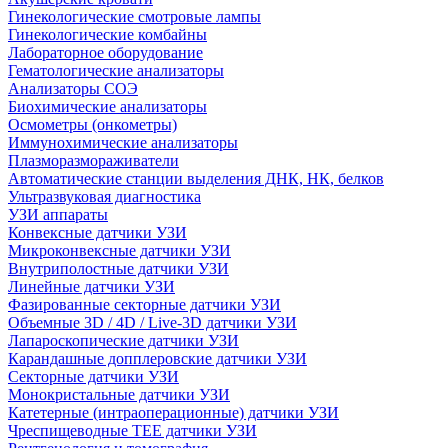
Гинекологические смотровые лампы
Гинекологические комбайны
Лабораторное оборудование
Гематологические анализаторы
Анализаторы СОЭ
Биохимические анализаторы
Осмометры (онкометры)
Иммунохимические анализаторы
Плазморазмораживатели
Автоматические станции выделения ДНК, НК, белков
Ультразвуковая диагностика
УЗИ аппараты
Конвексные датчики УЗИ
Микроконвексные датчики УЗИ
Внутриполостные датчики УЗИ
Линейные датчики УЗИ
Фазированные секторные датчики УЗИ
Объемные 3D / 4D / Live-3D датчики УЗИ
Лапароскопические датчики УЗИ
Карандашные допплеровские датчики УЗИ
Секторные датчики УЗИ
Монокристальные датчики УЗИ
Катетерные (интраоперационные) датчики УЗИ
Чреспищеводные TEE датчики УЗИ