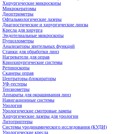
Хирургические микроскопы
Микрокератомы
Диоптриметры
Офтальмологические лазеры
Диагностические и хирургические линзы
Кресла для хирурга
Эндотелиальные микроскопы
Пупиллометры
Анализаторы зрительных функций
Станки для обработки линз
Нагреватели для оправ
Криохирургические системы
Ретиноскопы
Сканеры оправ
Центраторы-блокираторы
УФ-тестеры
Тензиометры
Аппараты для окрашивания линз
Навигационные системы
Урология
Урологические смотровые лампы
Хирургические лазеры для урологии
Литотриптеры
Системы уродинамического исследования (КУДИ)
Урологические кресла