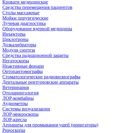
Кровати медицинские
Средства перемещения пациентов
Столы массажные
Мойки хирургические
Лучевая диагностика
Оборудование ядерной медицины
Инъекторы
Циклотроны
Дозкалибраторы
Модули синтеза
Средства радиационной защиты
Негатоскопы
Неактивные фонари
Ортопантомографы
Стоматологические радиовизиографы
Дентальные рентгеновские аппараты
Ветеринария
Отоларингология
ЛОР-комбайны
Аудиометры
Системы визуализации
ЛОР-микроскопы
ЛОР-кресла
Аппараты для промывания ушей (ирригаторы)
Риноскопы