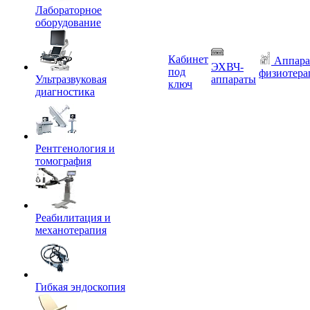
Лабораторное
оборудование
Кабинет
Аппара
ЭХВЧ-
под
физиотера
Ультразвуковая
аппараты
ключ
диагностика
Рентгенология и
томография
Реабилитация и
механотерапия
Гибкая эндоскопия