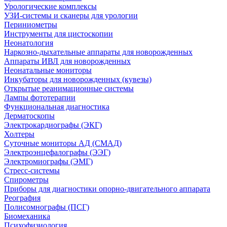
Урологические комплексы
УЗИ-системы и сканеры для урологии
Периниометры
Инструменты для цистоскопии
Неонатология
Наркозно-дыхательные аппараты для новорожденных
Аппараты ИВЛ для новорожденных
Неонатальные мониторы
Инкубаторы для новорожденных (кувезы)
Открытые реанимационные системы
Лампы фототерапии
Функциональная диагностика
Дерматоскопы
Электрокардиографы (ЭКГ)
Холтеры
Суточные мониторы АД (СМАД)
Электроэнцефалографы (ЭЭГ)
Электромиографы (ЭМГ)
Стресс-системы
Спирометры
Приборы для диагностики опорно-двигательного аппарата
Реография
Полисомнографы (ПСГ)
Биомеханика
Психофизиология