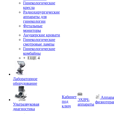
Гинекологические
кресла
Радиохирургические
аппараты для
гинекологии
Фетальные
мониторы
Акушерские кровати
Гинекологические
смотровые лампы
Гинекологические
комбайны
+ ЕЩЕ 4
Лабораторное
оборудование
Кабинет
Аппара
ЭХВЧ-
под
физиотера
Ультразвуковая
аппараты
ключ
диагностика