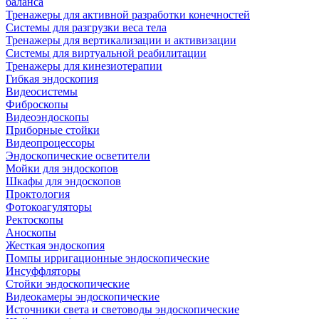
баланса
Тренажеры для активной разработки конечностей
Системы для разгрузки веса тела
Тренажеры для вертикализации и активизации
Системы для виртуальной реабилитации
Тренажеры для кинезиотерапии
Гибкая эндоскопия
Видеосистемы
Фиброскопы
Видеоэндоскопы
Приборные стойки
Видеопроцессоры
Эндоскопические осветители
Мойки для эндоскопов
Шкафы для эндоскопов
Проктология
Фотокоагуляторы
Ректоскопы
Аноскопы
Жесткая эндоскопия
Помпы ирригационные эндоскопические
Инсуффляторы
Стойки эндоскопические
Видеокамеры эндоскопические
Источники света и световоды эндоскопические