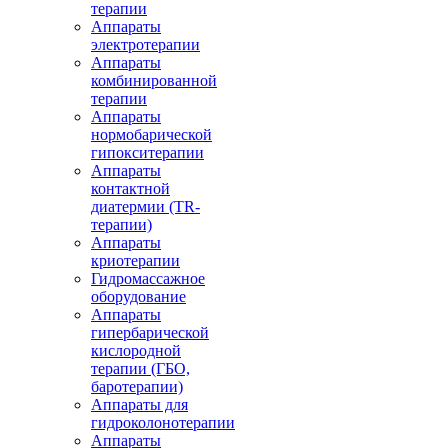
терапии
Аппараты
электротерапии
Аппараты
комбинированной
терапии
Аппараты
нормобарической
гипокситерапии
Аппараты
контактной
диатермии (TR-
терапии)
Аппараты
криотерапии
Гидромассажное
оборудование
Аппараты
гипербарической
кислородной
терапии (ГБО,
баротерапии)
Аппараты для
гидроколонотерапии
Аппараты