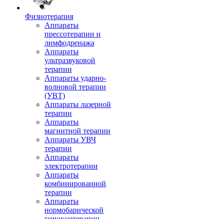
Физиотерапия
Аппараты
прессотерапии и
лимфодренажа
Аппараты
ультразвуковой
терапии
Аппараты ударно-
волновой терапии
(УВТ)
Аппараты лазерной
терапии
Аппараты
магнитной терапии
Аппараты УВЧ
терапии
Аппараты
электротерапии
Аппараты
комбинированной
терапии
Аппараты
нормобарической
гипокситерапии