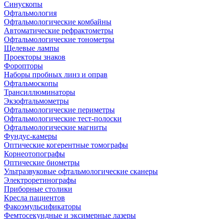
Синускопы
Офтальмология
Офтальмологические комбайны
Автоматические рефрактометры
Офтальмологические тонометры
Щелевые лампы
Проекторы знаков
Форопторы
Наборы пробных линз и оправ
Офтальмоскопы
Трансиллюминаторы
Экзофтальмометры
Офтальмологические периметры
Офтальмологические тест-полоски
Офтальмологические магниты
Фундус-камеры
Оптические когерентные томографы
Корнеотопографы
Оптические биометры
Ультразвуковые офтальмологические сканеры
Электроретинографы
Приборные столики
Кресла пациентов
Факоэмульсификаторы
Фемтосекундные и эксимерные лазеры