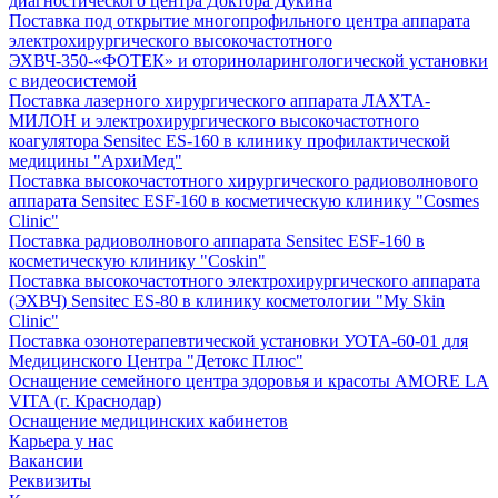
диагностического центра Доктора Дукина
Поставка под открытие многопрофильного центра аппарата
электрохирургического высокочастотного
ЭХВЧ-350-«ФОТЕК» и оториноларингологической установки
с видеосистемой
Поставка лазерного хирургического аппарата ЛАХТА-
МИЛОН и электрохирургического высокочастотного
коагулятора Sensitec ES-160 в клинику профилактической
медицины "АрхиМед"
Поставка высокочастотного хирургического радиоволнового
аппарата Sensitec ESF-160 в косметическую клинику "Cosmes
Clinic"
Поставка радиоволнового аппарата Sensitec ESF-160 в
косметическую клинику "Coskin"
Поставка высокочастотного электрохирургического аппарата
(ЭХВЧ) Sensitec ES-80 в клинику косметологии "My Skin
Clinic"
Поставка озонотерапевтической установки УОТА-60-01 для
Медицинского Центра "Детокс Плюс"
Оснащение семейного центра здоровья и красоты AMORE LA
VITA (г. Краснодар)
Оснащение медицинских кабинетов
Карьера у нас
Вакансии
Реквизиты