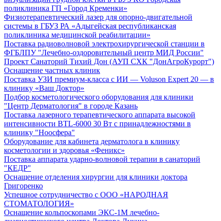
поликлиника ГП «Город Кременки»
Физиотерапевтический лазер для опорно-двигательной
системы в ГБУЗ РА «Адыгейская республиканская
поликлиника медицинской реабилитации»
Поставка радиоволновой электрохирургической станции в
ФГБЛПУ "Лечебно-оздоровительный центр МИД России"
Проект Санаторий Тихий Дон (АУП СХК "ДонАгроКурорт")
Оснащение частных клиник
Поставка УЗИ премиум-класса с ИИ — Voluson Expert 20 — в
клинику «Ваш Доктор»
Подбор косметологического оборудования для клиники
"Центр Дерматология" в городе Казань
Поставка лазерного терапевтического аппарата высокой
интенсивности BTL-6000 30 Вт с принадлежностями в
клинику "Ноосфера"
Оборудование для кабинета дерматолога в клинику
косметологии и здоровья «Феникс»
Поставка аппарата ударно-волновой терапии в санаторий
"КЕДР"
Оснащение отделения хирургии для клиники доктора
Григоренко
Успешное сотрудничество с ООО «НАРОДНАЯ
СТОМАТОЛОГИЯ»
Оснащение кольпоскопами ЭКС-1М лечебно-