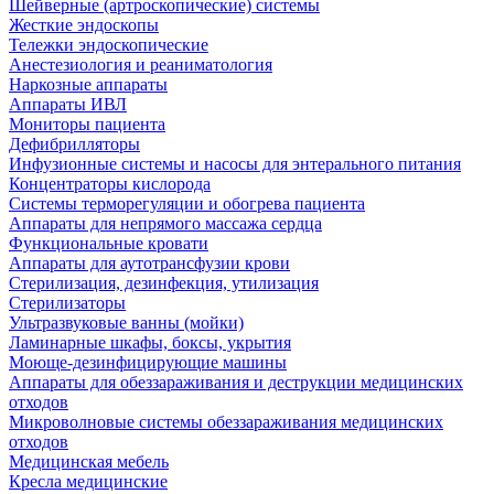
Шейверные (артроскопические) системы
Жесткие эндоскопы
Тележки эндоскопические
Анестезиология и реаниматология
Наркозные аппараты
Аппараты ИВЛ
Мониторы пациента
Дефибрилляторы
Инфузионные системы и насосы для энтерального питания
Концентраторы кислорода
Системы терморегуляции и обогрева пациента
Аппараты для непрямого массажа сердца
Функциональные кровати
Аппараты для аутотрансфузии крови
Стерилизация, дезинфекция, утилизация
Стерилизаторы
Ультразвуковые ванны (мойки)
Ламинарные шкафы, боксы, укрытия
Моюще-дезинфицирующие машины
Аппараты для обеззараживания и деструкции медицинских
отходов
Микроволновые системы обеззараживания медицинских
отходов
Медицинская мебель
Кресла медицинские