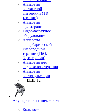
Аппараты
контактной
диатермии (TR-
терапии)
Аппараты
криотерапии
Гидромассажное
оборудование
Аппараты
гипербарической
кислородной
терапии (ГБО,
баротерапии)
Аппараты для
гидроколонотерапии
Аппараты
контрпульсации
+ ЕЩЕ 12
Акушерство и гинекология
Кольпоскопы