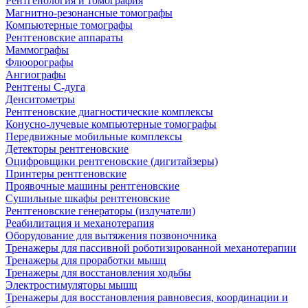
Рентгенология и томография
Магнитно-резонансные томографы
Компьютерные томографы
Рентгеновские аппараты
Маммографы
Флюорографы
Ангиографы
Рентгены С-дуга
Денситометры
Рентгеновские диагностические комплексы
Конусно-лучевые компьютерные томографы
Передвижные мобильные комплексы
Детекторы рентгеновские
Оцифровщики рентгеновские (дигитайзеры)
Принтеры рентгеновские
Проявочные машины рентгеновские
Сушильные шкафы рентгеновские
Рентгеновские генераторы (излучатели)
Реабилитация и механотерапия
Оборудование для вытяжения позвоночника
Тренажеры для пассивной роботизированной механотерапии
Тренажеры для проработки мышц
Тренажеры для восстановления ходьбы
Электростимуляторы мышц
Тренажеры для восстановления равновесия, координации и