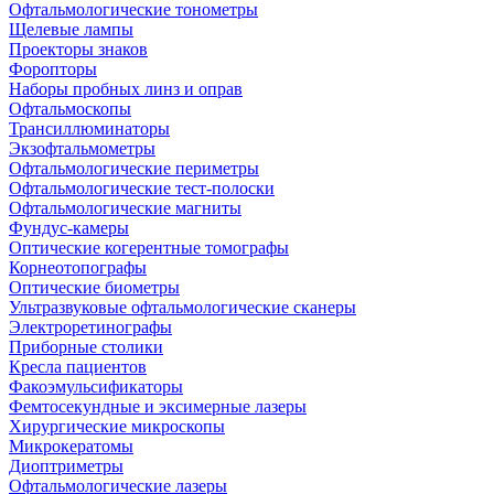
Офтальмологические тонометры
Щелевые лампы
Проекторы знаков
Форопторы
Наборы пробных линз и оправ
Офтальмоскопы
Трансиллюминаторы
Экзофтальмометры
Офтальмологические периметры
Офтальмологические тест-полоски
Офтальмологические магниты
Фундус-камеры
Оптические когерентные томографы
Корнеотопографы
Оптические биометры
Ультразвуковые офтальмологические сканеры
Электроретинографы
Приборные столики
Кресла пациентов
Факоэмульсификаторы
Фемтосекундные и эксимерные лазеры
Хирургические микроскопы
Микрокератомы
Диоптриметры
Офтальмологические лазеры