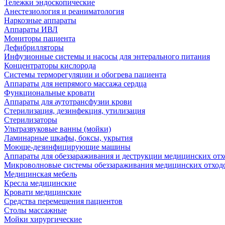
Тележки эндоскопические
Анестезиология и реаниматология
Наркозные аппараты
Аппараты ИВЛ
Мониторы пациента
Дефибрилляторы
Инфузионные системы и насосы для энтерального питания
Концентраторы кислорода
Системы терморегуляции и обогрева пациента
Аппараты для непрямого массажа сердца
Функциональные кровати
Аппараты для аутотрансфузии крови
Стерилизация, дезинфекция, утилизация
Стерилизаторы
Ультразвуковые ванны (мойки)
Ламинарные шкафы, боксы, укрытия
Моюще-дезинфицирующие машины
Аппараты для обеззараживания и деструкции медицинских отх
Микроволновые системы обеззараживания медицинских отход
Медицинская мебель
Кресла медицинские
Кровати медицинские
Средства перемещения пациентов
Столы массажные
Мойки хирургические