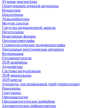
Лучевая диагностика
Оборудование ядерной медицины
Инъекторы
Циклотроны
Дозкалибраторы
Модули синтеза
Средства радиационной защиты
Негатоскопы
Неактивные фонари
Ортопантомографы
Стоматологические радиовизиографы
Дентальные рентгеновские аппараты
Ветеринария
Отоларингология
ЛОР-комбайны
Аудиометры
Системы визуализации
ЛОР-микроскопы
ЛОР-кресла
Аппараты для промывания ушей (ирригаторы)
Риноскопы
Синускопы
Офтальмология
Офтальмологические комбайны
Автоматические рефрактометры