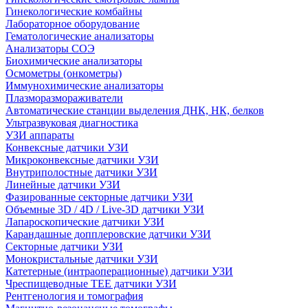
Гинекологические комбайны
Лабораторное оборудование
Гематологические анализаторы
Анализаторы СОЭ
Биохимические анализаторы
Осмометры (онкометры)
Иммунохимические анализаторы
Плазморазмораживатели
Автоматические станции выделения ДНК, НК, белков
Ультразвуковая диагностика
УЗИ аппараты
Конвексные датчики УЗИ
Микроконвексные датчики УЗИ
Внутриполостные датчики УЗИ
Линейные датчики УЗИ
Фазированные секторные датчики УЗИ
Объемные 3D / 4D / Live-3D датчики УЗИ
Лапароскопические датчики УЗИ
Карандашные допплеровские датчики УЗИ
Секторные датчики УЗИ
Монокристальные датчики УЗИ
Катетерные (интраоперационные) датчики УЗИ
Чреспищеводные TEE датчики УЗИ
Рентгенология и томография