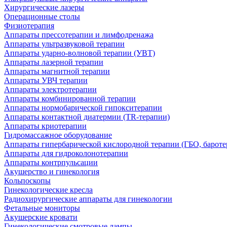
Хирургические лазеры
Операционные столы
Физиотерапия
Аппараты прессотерапии и лимфодренажа
Аппараты ультразвуковой терапии
Аппараты ударно-волновой терапии (УВТ)
Аппараты лазерной терапии
Аппараты магнитной терапии
Аппараты УВЧ терапии
Аппараты электротерапии
Аппараты комбинированной терапии
Аппараты нормобарической гипокситерапии
Аппараты контактной диатермии (TR-терапии)
Аппараты криотерапии
Гидромассажное оборудование
Аппараты гипербарической кислородной терапии (ГБО, бароте
Аппараты для гидроколонотерапии
Аппараты контрпульсации
Акушерство и гинекология
Кольпоскопы
Гинекологические кресла
Радиохирургические аппараты для гинекологии
Фетальные мониторы
Акушерские кровати
Гинекологические смотровые лампы