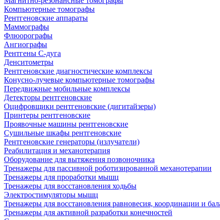
Магнитно-резонансные томографы
Компьютерные томографы
Рентгеновские аппараты
Маммографы
Флюорографы
Ангиографы
Рентгены С-дуга
Денситометры
Рентгеновские диагностические комплексы
Конусно-лучевые компьютерные томографы
Передвижные мобильные комплексы
Детекторы рентгеновские
Оцифровщики рентгеновские (дигитайзеры)
Принтеры рентгеновские
Проявочные машины рентгеновские
Сушильные шкафы рентгеновские
Рентгеновские генераторы (излучатели)
Реабилитация и механотерапия
Оборудование для вытяжения позвоночника
Тренажеры для пассивной роботизированной механотерапии
Тренажеры для проработки мышц
Тренажеры для восстановления ходьбы
Электростимуляторы мышц
Тренажеры для восстановления равновесия, координации и бал
Тренажеры для активной разработки конечностей