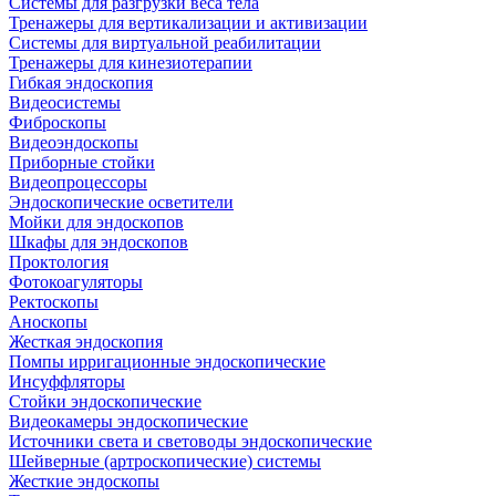
Системы для разгрузки веса тела
Тренажеры для вертикализации и активизации
Системы для виртуальной реабилитации
Тренажеры для кинезиотерапии
Гибкая эндоскопия
Видеосистемы
Фиброскопы
Видеоэндоскопы
Приборные стойки
Видеопроцессоры
Эндоскопические осветители
Мойки для эндоскопов
Шкафы для эндоскопов
Проктология
Фотокоагуляторы
Ректоскопы
Аноскопы
Жесткая эндоскопия
Помпы ирригационные эндоскопические
Инсуффляторы
Стойки эндоскопические
Видеокамеры эндоскопические
Источники света и световоды эндоскопические
Шейверные (артроскопические) системы
Жесткие эндоскопы