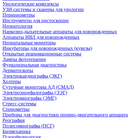
Урологические комплексы
УЗИ-системы и сканеры для урологии
Периниометры
Инструменты для цистоскопии
Неонатология
Наркозно-дыхательные аппараты для новорожденных
Аппараты ИВЛ для новорожденных
Неонатальные мониторы
Инкубаторы для новорожденных (кувезы)
Открытые реанимационные системы
Лампы фототерапии
Функциональная диагностика
Дерматоскопы
Электрокардиографы (ЭКГ)
Холтеры
Суточные мониторы АД (СМАД)
Электроэнцефалографы (ЭЭГ)
Электромиографы (ЭМГ)
Стресс-системы
Спирометры
Приборы для диагностики опорно-двигательного аппарата
Реография
Полисомнографы (ПСГ)
Биомеханика
Психофизиология