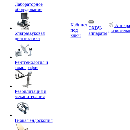
Лабораторное
оборудование
Кабинет
Аппара
ЭХВЧ-
под
физиотера
Ультразвуковая
аппараты
ключ
диагностика
Рентгенология и
томография
Реабилитация и
механотерапия
Гибкая эндоскопия