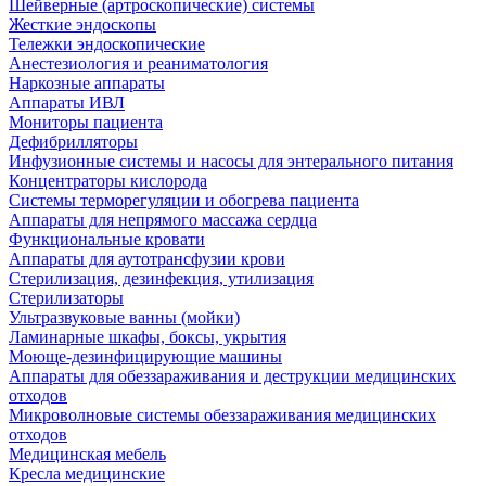
Шейверные (артроскопические) системы
Жесткие эндоскопы
Тележки эндоскопические
Анестезиология и реаниматология
Наркозные аппараты
Аппараты ИВЛ
Мониторы пациента
Дефибрилляторы
Инфузионные системы и насосы для энтерального питания
Концентраторы кислорода
Системы терморегуляции и обогрева пациента
Аппараты для непрямого массажа сердца
Функциональные кровати
Аппараты для аутотрансфузии крови
Стерилизация, дезинфекция, утилизация
Стерилизаторы
Ультразвуковые ванны (мойки)
Ламинарные шкафы, боксы, укрытия
Моюще-дезинфицирующие машины
Аппараты для обеззараживания и деструкции медицинских
отходов
Микроволновые системы обеззараживания медицинских
отходов
Медицинская мебель
Кресла медицинские