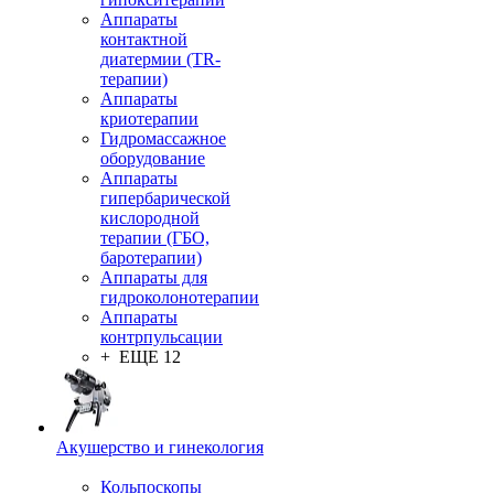
Аппараты
контактной
диатермии (TR-
терапии)
Аппараты
криотерапии
Гидромассажное
оборудование
Аппараты
гипербарической
кислородной
терапии (ГБО,
баротерапии)
Аппараты для
гидроколонотерапии
Аппараты
контрпульсации
+ ЕЩЕ 12
Акушерство и гинекология
Кольпоскопы