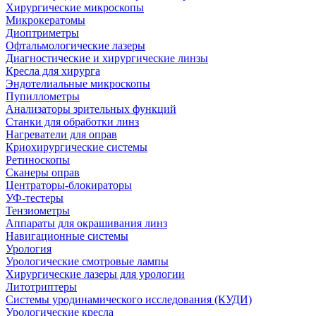
Хирургические микроскопы
Микрокератомы
Диоптриметры
Офтальмологические лазеры
Диагностические и хирургические линзы
Кресла для хирурга
Эндотелиальные микроскопы
Пупиллометры
Анализаторы зрительных функций
Станки для обработки линз
Нагреватели для оправ
Криохирургические системы
Ретиноскопы
Сканеры оправ
Центраторы-блокираторы
УФ-тестеры
Тензиометры
Аппараты для окрашивания линз
Навигационные системы
Урология
Урологические смотровые лампы
Хирургические лазеры для урологии
Литотриптеры
Системы уродинамического исследования (КУДИ)
Урологические кресла