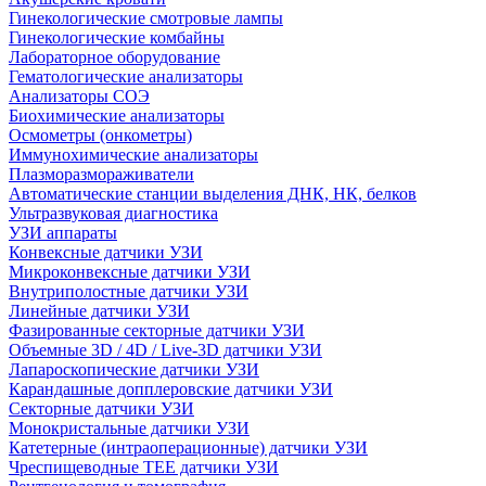
Гинекологические смотровые лампы
Гинекологические комбайны
Лабораторное оборудование
Гематологические анализаторы
Анализаторы СОЭ
Биохимические анализаторы
Осмометры (онкометры)
Иммунохимические анализаторы
Плазморазмораживатели
Автоматические станции выделения ДНК, НК, белков
Ультразвуковая диагностика
УЗИ аппараты
Конвексные датчики УЗИ
Микроконвексные датчики УЗИ
Внутриполостные датчики УЗИ
Линейные датчики УЗИ
Фазированные секторные датчики УЗИ
Объемные 3D / 4D / Live-3D датчики УЗИ
Лапароскопические датчики УЗИ
Карандашные допплеровские датчики УЗИ
Секторные датчики УЗИ
Монокристальные датчики УЗИ
Катетерные (интраоперационные) датчики УЗИ
Чреспищеводные TEE датчики УЗИ