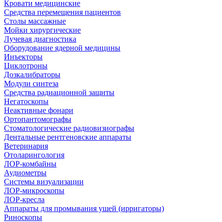
Кровати медицинские
Средства перемещения пациентов
Столы массажные
Мойки хирургические
Лучевая диагностика
Оборудование ядерной медицины
Инъекторы
Циклотроны
Дозкалибраторы
Модули синтеза
Средства радиационной защиты
Негатоскопы
Неактивные фонари
Ортопантомографы
Стоматологические радиовизиографы
Дентальные рентгеновские аппараты
Ветеринария
Отоларингология
ЛОР-комбайны
Аудиометры
Системы визуализации
ЛОР-микроскопы
ЛОР-кресла
Аппараты для промывания ушей (ирригаторы)
Риноскопы