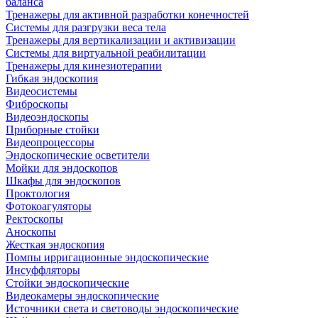
баланса
Тренажеры для активной разработки конечностей
Системы для разгрузки веса тела
Тренажеры для вертикализации и активизации
Системы для виртуальной реабилитации
Тренажеры для кинезиотерапии
Гибкая эндоскопия
Видеосистемы
Фиброскопы
Видеоэндоскопы
Приборные стойки
Видеопроцессоры
Эндоскопические осветители
Мойки для эндоскопов
Шкафы для эндоскопов
Проктология
Фотокоагуляторы
Ректоскопы
Аноскопы
Жесткая эндоскопия
Помпы ирригационные эндоскопические
Инсуффляторы
Стойки эндоскопические
Видеокамеры эндоскопические
Источники света и световоды эндоскопические