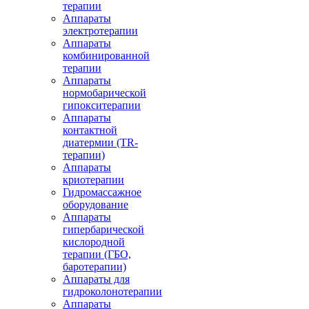
терапии
Аппараты
электротерапии
Аппараты
комбинированной
терапии
Аппараты
нормобарической
гипокситерапии
Аппараты
контактной
диатермии (TR-
терапии)
Аппараты
криотерапии
Гидромассажное
оборудование
Аппараты
гипербарической
кислородной
терапии (ГБО,
баротерапии)
Аппараты для
гидроколонотерапии
Аппараты