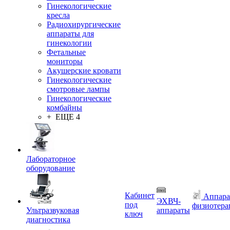
Гинекологические
кресла
Радиохирургические
аппараты для
гинекологии
Фетальные
мониторы
Акушерские кровати
Гинекологические
смотровые лампы
Гинекологические
комбайны
+ ЕЩЕ 4
Лабораторное
оборудование
Кабинет
Аппара
ЭХВЧ-
под
физиотера
Ультразвуковая
аппараты
ключ
диагностика