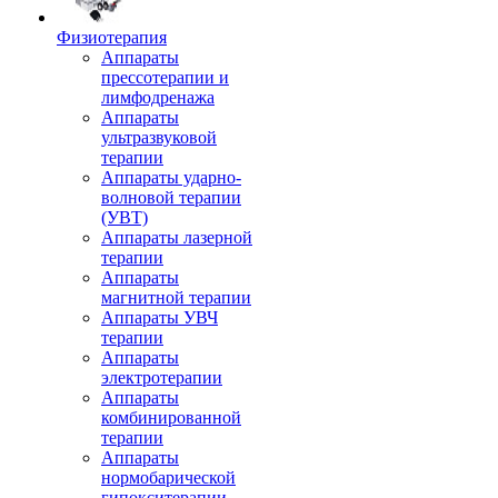
Физиотерапия
Аппараты
прессотерапии и
лимфодренажа
Аппараты
ультразвуковой
терапии
Аппараты ударно-
волновой терапии
(УВТ)
Аппараты лазерной
терапии
Аппараты
магнитной терапии
Аппараты УВЧ
терапии
Аппараты
электротерапии
Аппараты
комбинированной
терапии
Аппараты
нормобарической
гипокситерапии