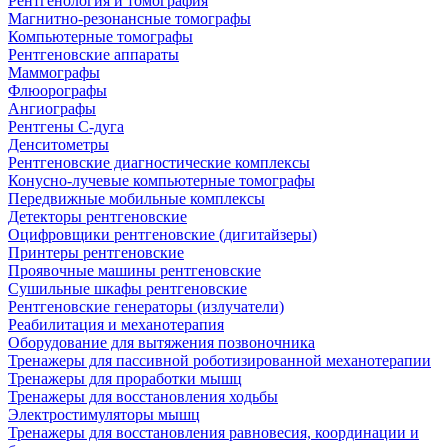
Рентгенология и томография
Магнитно-резонансные томографы
Компьютерные томографы
Рентгеновские аппараты
Маммографы
Флюорографы
Ангиографы
Рентгены С-дуга
Денситометры
Рентгеновские диагностические комплексы
Конусно-лучевые компьютерные томографы
Передвижные мобильные комплексы
Детекторы рентгеновские
Оцифровщики рентгеновские (дигитайзеры)
Принтеры рентгеновские
Проявочные машины рентгеновские
Сушильные шкафы рентгеновские
Рентгеновские генераторы (излучатели)
Реабилитация и механотерапия
Оборудование для вытяжения позвоночника
Тренажеры для пассивной роботизированной механотерапии
Тренажеры для проработки мышц
Тренажеры для восстановления ходьбы
Электростимуляторы мышц
Тренажеры для восстановления равновесия, координации и