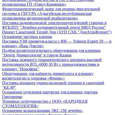
поликлиника ГП «Город Кременки»
Физиотерапевтический лазер для опорно-двигательной
системы в ГБУЗ РА «Адыгейская республиканская
поликлиника медицинской реабилитации»
Поставка радиоволновой электрохирургической станции в
ФГБЛПУ "Лечебно-оздоровительный центр МИД России"
Проект Санаторий Тихий Дон (АУП СХК "ДонАгроКурорт")
Оснащение частных клиник
Поставка УЗИ премиум-класса с ИИ — Voluson Expert 20 — в
клинику «Ваш Доктор»
Подбор косметологического оборудования для клиники
"Центр Дерматология" в городе Казань
Поставка лазерного терапевтического аппарата высокой
интенсивности BTL-6000 30 Вт с принадлежностями в
клинику "Ноосфера"
Оборудование для кабинета дерматолога в клинику
косметологии и здоровья «Феникс»
Поставка аппарата ударно-волновой терапии в санаторий
"КЕДР"
Оснащение отделения хирургии для клиники доктора
Григоренко
Успешное сотрудничество с ООО «НАРОДНАЯ
СТОМАТОЛОГИЯ»
Оснащение кольпоскопами ЭКС-1М лечебно-