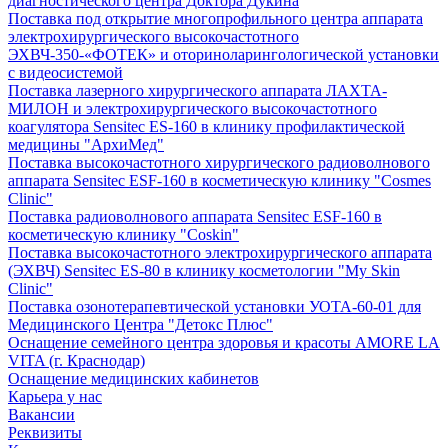
диагностического центра Доктора Дукина
Поставка под открытие многопрофильного центра аппарата
электрохирургического высокочастотного
ЭХВЧ-350-«ФОТЕК» и оториноларингологической установки
с видеосистемой
Поставка лазерного хирургического аппарата ЛАХТА-
МИЛОН и электрохирургического высокочастотного
коагулятора Sensitec ES-160 в клинику профилактической
медицины "АрхиМед"
Поставка высокочастотного хирургического радиоволнового
аппарата Sensitec ESF-160 в косметическую клинику "Cosmes
Clinic"
Поставка радиоволнового аппарата Sensitec ESF-160 в
косметическую клинику "Coskin"
Поставка высокочастотного электрохирургического аппарата
(ЭХВЧ) Sensitec ES-80 в клинику косметологии "My Skin
Clinic"
Поставка озонотерапевтической установки УОТА-60-01 для
Медицинского Центра "Детокс Плюс"
Оснащение семейного центра здоровья и красоты AMORE LA
VITA (г. Краснодар)
Оснащение медицинских кабинетов
Карьера у нас
Вакансии
Реквизиты