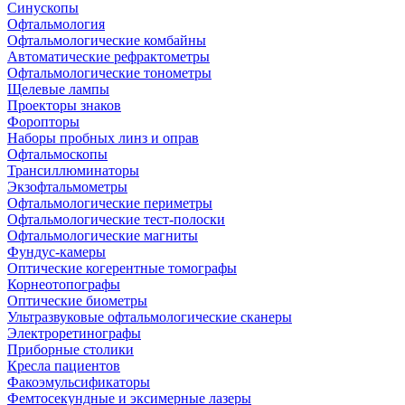
Синускопы
Офтальмология
Офтальмологические комбайны
Автоматические рефрактометры
Офтальмологические тонометры
Щелевые лампы
Проекторы знаков
Форопторы
Наборы пробных линз и оправ
Офтальмоскопы
Трансиллюминаторы
Экзофтальмометры
Офтальмологические периметры
Офтальмологические тест-полоски
Офтальмологические магниты
Фундус-камеры
Оптические когерентные томографы
Корнеотопографы
Оптические биометры
Ультразвуковые офтальмологические сканеры
Электроретинографы
Приборные столики
Кресла пациентов
Факоэмульсификаторы
Фемтосекундные и эксимерные лазеры