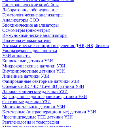
Гинекологические комбайны
Лабораторное оборудование
Гематологические анализаторы
Анализаторы СОЭ
Биохимические анализаторы
Осмометры (онкометры)
Иммунохимические анализаторы
Плазморазмораживатели
Автоматические станции выделения ДНК, НК, белков
Ультразвуковая диагностика
УЗИ аппараты
Конвексные датчики УЗИ
Микроконвексные датчики УЗИ
Внутриполостные датчики УЗИ
Линейные датчики УЗИ
Фазированные секторные датчики УЗИ
Объемные 3D / 4D / Live-3D датчики УЗИ
Лапароскопические датчики УЗИ
Карандашные допплеровские датчики УЗИ
Секторные датчики УЗИ
Монокристальные датчики УЗИ
Катетерные (интраоперационные) датчики УЗИ
Чреспищеводные TEE датчики УЗИ
Рентгенология и томография