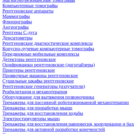
Магнитно-резонансные томографы
Компьютерные томографы
Рентгеновские аппараты
Маммографы
Флюорографы
Ангиографы
Рентгены С-дуга
Денситометры
Рентгеновские диагностические комплексы
Конусно-лучевые компьютерные томографы
Передвижные мобильные комплексы
Детекторы рентгеновские
Оцифровщики рентгеновские (дигитайзеры)
Принтеры рентгеновские
Проявочные машины рентгеновские
Сушильные шкафы рентгеновские
Рентгеновские генераторы (излучатели)
Реабилитация и механотерапия
Оборудование для вытяжения позвоночника
Тренажеры для пассивной роботизированной механотерапии
Тренажеры для проработки мышц
Тренажеры для восстановления ходьбы
Электростимуляторы мышц
Тренажеры для восстановления равновесия, координации и бал
Тренажеры для активной разработки конечностей