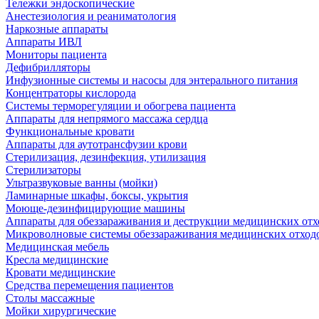
Тележки эндоскопические
Анестезиология и реаниматология
Наркозные аппараты
Аппараты ИВЛ
Мониторы пациента
Дефибрилляторы
Инфузионные системы и насосы для энтерального питания
Концентраторы кислорода
Системы терморегуляции и обогрева пациента
Аппараты для непрямого массажа сердца
Функциональные кровати
Аппараты для аутотрансфузии крови
Стерилизация, дезинфекция, утилизация
Стерилизаторы
Ультразвуковые ванны (мойки)
Ламинарные шкафы, боксы, укрытия
Моюще-дезинфицирующие машины
Аппараты для обеззараживания и деструкции медицинских отх
Микроволновые системы обеззараживания медицинских отход
Медицинская мебель
Кресла медицинские
Кровати медицинские
Средства перемещения пациентов
Столы массажные
Мойки хирургические