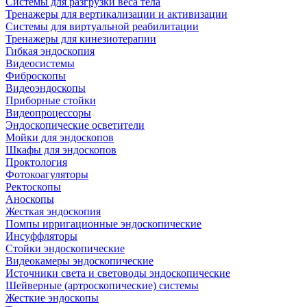
Системы для разгрузки веса тела
Тренажеры для вертикализации и активизации
Системы для виртуальной реабилитации
Тренажеры для кинезиотерапии
Гибкая эндоскопия
Видеосистемы
Фиброскопы
Видеоэндоскопы
Приборные стойки
Видеопроцессоры
Эндоскопические осветители
Мойки для эндоскопов
Шкафы для эндоскопов
Проктология
Фотокоагуляторы
Ректоскопы
Аноскопы
Жесткая эндоскопия
Помпы ирригационные эндоскопические
Инсуффляторы
Стойки эндоскопические
Видеокамеры эндоскопические
Источники света и световоды эндоскопические
Шейверные (артроскопические) системы
Жесткие эндоскопы