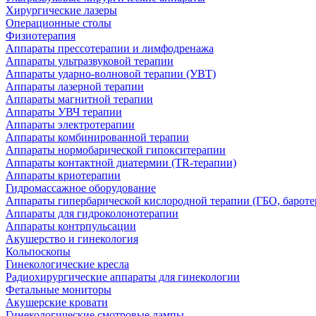
Хирургические лазеры
Операционные столы
Физиотерапия
Аппараты прессотерапии и лимфодренажа
Аппараты ультразвуковой терапии
Аппараты ударно-волновой терапии (УВТ)
Аппараты лазерной терапии
Аппараты магнитной терапии
Аппараты УВЧ терапии
Аппараты электротерапии
Аппараты комбинированной терапии
Аппараты нормобарической гипокситерапии
Аппараты контактной диатермии (TR-терапии)
Аппараты криотерапии
Гидромассажное оборудование
Аппараты гипербарической кислородной терапии (ГБО, бароте
Аппараты для гидроколонотерапии
Аппараты контрпульсации
Акушерство и гинекология
Кольпоскопы
Гинекологические кресла
Радиохирургические аппараты для гинекологии
Фетальные мониторы
Акушерские кровати
Гинекологические смотровые лампы