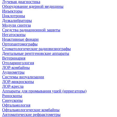
Лучевая диагностика
Оборудование ядерной медицины
Инъекторы
Циклотроны
Дозкалибраторы
Модули синтеза
Средства радиационной защиты
Негатоскопы
Неактивные фонари
Ортопантомографы
Стоматологические радиовизиографы
Дентальные рентгеновские аппараты
Ветеринария
Отоларингология
ЛОР-комбайны
Аудиометры
Системы визуализации
ЛОР-микроскопы
ЛОР-кресла
Аппараты для промывания ушей (ирригаторы)
Риноскопы
Синускопы
Офтальмология
Офтальмологические комбайны
Автоматические рефрактометры