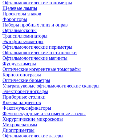
Офтальмологические тонометры
Щелевые лампы
Проекторы знаков
Форопторы
Наборы пробных линз и оправ
Офтальмоскопы
Трансиллюминаторы
Экзофтальмометры
Офтальмологические периметры
Офтальмологические тест-полоски
Офтальмологические магниты
Фундус-камеры
Оптические когерентные томографы
Корнеотопографы
Оптические биометры
Ультразвуковые офтальмологические сканеры
Электроретинографы
Приборные столики
Кресла пациентов
Факоэмульсификаторы
Фемтосекундные и эксимерные лазеры
Хирургические микроскопы
Микрокератомы
Диоптриметры
Офтальмологические лазеры