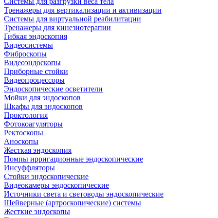
Системы для разгрузки веса тела
Тренажеры для вертикализации и активизации
Системы для виртуальной реабилитации
Тренажеры для кинезиотерапии
Гибкая эндоскопия
Видеосистемы
Фиброскопы
Видеоэндоскопы
Приборные стойки
Видеопроцессоры
Эндоскопические осветители
Мойки для эндоскопов
Шкафы для эндоскопов
Проктология
Фотокоагуляторы
Ректоскопы
Аноскопы
Жесткая эндоскопия
Помпы ирригационные эндоскопические
Инсуффляторы
Стойки эндоскопические
Видеокамеры эндоскопические
Источники света и световоды эндоскопические
Шейверные (артроскопические) системы
Жесткие эндоскопы