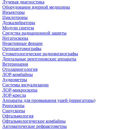
Лучевая диагностика
Оборудование ядерной медицины
Инъекторы
Циклотроны
Дозкалибраторы
Модули синтеза
Средства радиационной защиты
Негатоскопы
Неактивные фонари
Ортопантомографы
Стоматологические радиовизиографы
Дентальные рентгеновские аппараты
Ветеринария
Отоларингология
ЛОР-комбайны
Аудиометры
Системы визуализации
ЛОР-микроскопы
ЛОР-кресла
Аппараты для промывания ушей (ирригаторы)
Риноскопы
Синускопы
Офтальмология
Офтальмологические комбайны
Автоматические рефрактометры