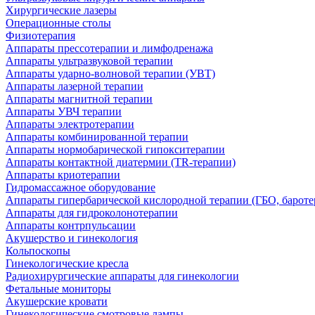
Хирургические лазеры
Операционные столы
Физиотерапия
Аппараты прессотерапии и лимфодренажа
Аппараты ультразвуковой терапии
Аппараты ударно-волновой терапии (УВТ)
Аппараты лазерной терапии
Аппараты магнитной терапии
Аппараты УВЧ терапии
Аппараты электротерапии
Аппараты комбинированной терапии
Аппараты нормобарической гипокситерапии
Аппараты контактной диатермии (TR-терапии)
Аппараты криотерапии
Гидромассажное оборудование
Аппараты гипербарической кислородной терапии (ГБО, бароте
Аппараты для гидроколонотерапии
Аппараты контрпульсации
Акушерство и гинекология
Кольпоскопы
Гинекологические кресла
Радиохирургические аппараты для гинекологии
Фетальные мониторы
Акушерские кровати
Гинекологические смотровые лампы