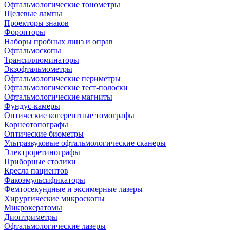
Офтальмологические тонометры
Щелевые лампы
Проекторы знаков
Форопторы
Наборы пробных линз и оправ
Офтальмоскопы
Трансиллюминаторы
Экзофтальмометры
Офтальмологические периметры
Офтальмологические тест-полоски
Офтальмологические магниты
Фундус-камеры
Оптические когерентные томографы
Корнеотопографы
Оптические биометры
Ультразвуковые офтальмологические сканеры
Электроретинографы
Приборные столики
Кресла пациентов
Факоэмульсификаторы
Фемтосекундные и эксимерные лазеры
Хирургические микроскопы
Микрокератомы
Диоптриметры
Офтальмологические лазеры