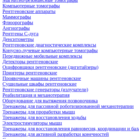
Магнитно-резонансные томографы
Компьютерные томографы
Рентгеновские аппараты
Маммографы
Флюорографы
Ангиографы
Рентгены С-дуга
Денситометры
Рентгеновские диагностические комплексы
Конусно-лучевые компьютерные томографы
Передвижные мобильные комплексы
Детекторы рентгеновские
Оцифровщики рентгеновские (дигитайзеры)
Принтеры рентгеновские
Проявочные машины рентгеновские
Сушильные шкафы рентгеновские
Рентгеновские генераторы (излучатели)
Реабилитация и механотерапия
Оборудование для вытяжения позвоночника
Тренажеры для пассивной роботизированной механотерапии
Тренажеры для проработки мышц
Тренажеры для восстановления ходьбы
Электростимуляторы мышц
Тренажеры для восстановления равновесия, координации и бал
Тренажеры для активной разработки конечностей