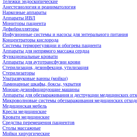
Тележки эндоскопические
Анестезиология и реаниматология
Наркозные аппараты
Аппараты ИВЛ
Мониторы пациента
Дефибрилляторы
Инфузионные системы и насосы для энтерального питания
Концентраторы кислорода
Системы терморегуляции и обогрева пациента
Аппараты для непрямого массажа сердца
Функциональные кровати
Аппараты для аутотрансфузии крови
Стерилизация, дезинфекция, утилизация
Стерилизаторы
Ультразвуковые ванны (мойки)
Ламинарные шкафы, боксы, укрытия
Моюще-дезинфицирующие машины
Аппараты для обеззараживания и деструкции медицинских отх
Микроволновые системы обеззараживания медицинских отход
Медицинская мебель
Кресла медицинские
Кровати медицинские
Средства перемещения пациентов
Столы массажные
Мойки хирургические