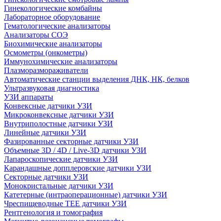
Гинекологические комбайны
Лабораторное оборудование
Гематологические анализаторы
Анализаторы СОЭ
Биохимические анализаторы
Осмометры (онкометры)
Иммунохимические анализаторы
Плазморазмораживатели
Автоматические станции выделения ДНК, НК, белков
Ультразвуковая диагностика
УЗИ аппараты
Конвексные датчики УЗИ
Микроконвексные датчики УЗИ
Внутриполостные датчики УЗИ
Линейные датчики УЗИ
Фазированные секторные датчики УЗИ
Объемные 3D / 4D / Live-3D датчики УЗИ
Лапароскопические датчики УЗИ
Карандашные допплеровские датчики УЗИ
Секторные датчики УЗИ
Монокристальные датчики УЗИ
Катетерные (интраоперационные) датчики УЗИ
Чреспищеводные TEE датчики УЗИ
Рентгенология и томография