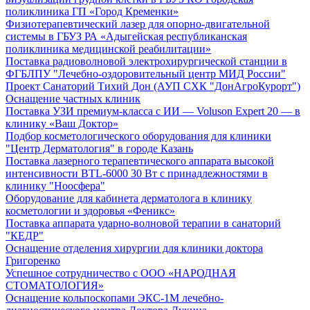
поликлиника ГП «Город Кременки»
Физиотерапевтический лазер для опорно-двигательной
системы в ГБУЗ РА «Адыгейская республиканская
поликлиника медицинской реабилитации»
Поставка радиоволновой электрохирургической станции в
ФГБЛПУ "Лечебно-оздоровительный центр МИД России"
Проект Санаторий Тихий Дон (АУП СХК "ДонАгроКурорт")
Оснащение частных клиник
Поставка УЗИ премиум-класса с ИИ — Voluson Expert 20 — в
клинику «Ваш Доктор»
Подбор косметологического оборудования для клиники
"Центр Дерматология" в городе Казань
Поставка лазерного терапевтического аппарата высокой
интенсивности BTL-6000 30 Вт с принадлежностями в
клинику "Ноосфера"
Оборудование для кабинета дерматолога в клинику
косметологии и здоровья «Феникс»
Поставка аппарата ударно-волновой терапии в санаторий
"КЕДР"
Оснащение отделения хирургии для клиники доктора
Григоренко
Успешное сотрудничество с ООО «НАРОДНАЯ
СТОМАТОЛОГИЯ»
Оснащение кольпоскопами ЭКС-1М лечебно-