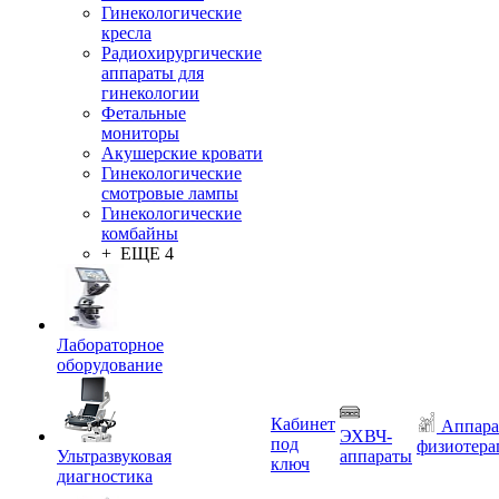
Гинекологические
кресла
Радиохирургические
аппараты для
гинекологии
Фетальные
мониторы
Акушерские кровати
Гинекологические
смотровые лампы
Гинекологические
комбайны
+ ЕЩЕ 4
Лабораторное
оборудование
Кабинет
Аппара
ЭХВЧ-
под
физиотера
Ультразвуковая
аппараты
ключ
диагностика