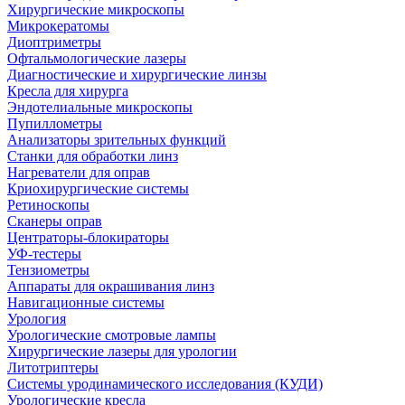
Хирургические микроскопы
Микрокератомы
Диоптриметры
Офтальмологические лазеры
Диагностические и хирургические линзы
Кресла для хирурга
Эндотелиальные микроскопы
Пупиллометры
Анализаторы зрительных функций
Станки для обработки линз
Нагреватели для оправ
Криохирургические системы
Ретиноскопы
Сканеры оправ
Центраторы-блокираторы
УФ-тестеры
Тензиометры
Аппараты для окрашивания линз
Навигационные системы
Урология
Урологические смотровые лампы
Хирургические лазеры для урологии
Литотриптеры
Системы уродинамического исследования (КУДИ)
Урологические кресла