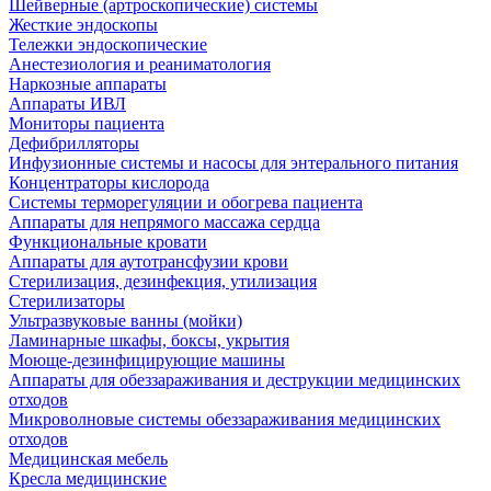
Шейверные (артроскопические) системы
Жесткие эндоскопы
Тележки эндоскопические
Анестезиология и реаниматология
Наркозные аппараты
Аппараты ИВЛ
Мониторы пациента
Дефибрилляторы
Инфузионные системы и насосы для энтерального питания
Концентраторы кислорода
Системы терморегуляции и обогрева пациента
Аппараты для непрямого массажа сердца
Функциональные кровати
Аппараты для аутотрансфузии крови
Стерилизация, дезинфекция, утилизация
Стерилизаторы
Ультразвуковые ванны (мойки)
Ламинарные шкафы, боксы, укрытия
Моюще-дезинфицирующие машины
Аппараты для обеззараживания и деструкции медицинских
отходов
Микроволновые системы обеззараживания медицинских
отходов
Медицинская мебель
Кресла медицинские