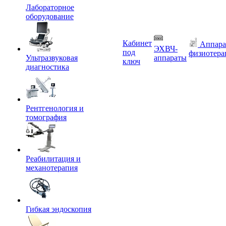
Лабораторное
оборудование
Кабинет
Аппара
ЭХВЧ-
под
физиотера
Ультразвуковая
аппараты
ключ
диагностика
Рентгенология и
томография
Реабилитация и
механотерапия
Гибкая эндоскопия