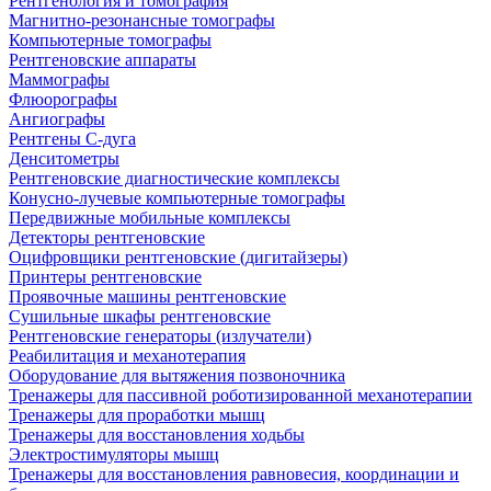
Рентгенология и томография
Магнитно-резонансные томографы
Компьютерные томографы
Рентгеновские аппараты
Маммографы
Флюорографы
Ангиографы
Рентгены С-дуга
Денситометры
Рентгеновские диагностические комплексы
Конусно-лучевые компьютерные томографы
Передвижные мобильные комплексы
Детекторы рентгеновские
Оцифровщики рентгеновские (дигитайзеры)
Принтеры рентгеновские
Проявочные машины рентгеновские
Сушильные шкафы рентгеновские
Рентгеновские генераторы (излучатели)
Реабилитация и механотерапия
Оборудование для вытяжения позвоночника
Тренажеры для пассивной роботизированной механотерапии
Тренажеры для проработки мышц
Тренажеры для восстановления ходьбы
Электростимуляторы мышц
Тренажеры для восстановления равновесия, координации и