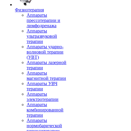
Физиотерапия
Аппараты
прессотерапии и
лимфодренажа
Аппараты
ультразвуковой
терапии
Аппараты ударно-
волновой терапии
(УВТ)
Аппараты лазерной
терапии
Аппараты
магнитной терапии
Аппараты УВЧ
терапии
Аппараты
электротерапии
Аппараты
комбинированной
терапии
Аппараты
нормобарической
гипокситерапии