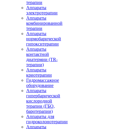
терапии
Аппараты
электротерапии
Аппараты
комбинированной
терапии
Аппараты
нормобарической
гипокситерапии
Аппараты
контактной
диатермии (TR-
терапии)
Аппараты
криотерапии
Гидромассажное
оборудование
Аппараты
гипербарической
кислородной
терапии (ГБО,
баротерапии)
Аппараты для
гидроколонотерапии
Аппараты