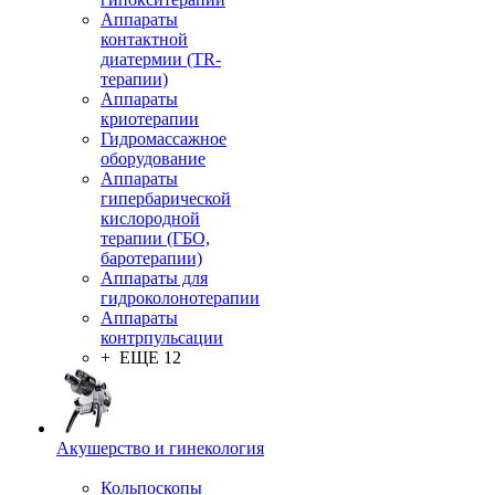
Аппараты
контактной
диатермии (TR-
терапии)
Аппараты
криотерапии
Гидромассажное
оборудование
Аппараты
гипербарической
кислородной
терапии (ГБО,
баротерапии)
Аппараты для
гидроколонотерапии
Аппараты
контрпульсации
+ ЕЩЕ 12
Акушерство и гинекология
Кольпоскопы