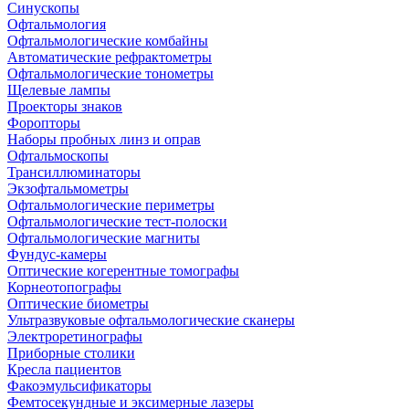
Синускопы
Офтальмология
Офтальмологические комбайны
Автоматические рефрактометры
Офтальмологические тонометры
Щелевые лампы
Проекторы знаков
Форопторы
Наборы пробных линз и оправ
Офтальмоскопы
Трансиллюминаторы
Экзофтальмометры
Офтальмологические периметры
Офтальмологические тест-полоски
Офтальмологические магниты
Фундус-камеры
Оптические когерентные томографы
Корнеотопографы
Оптические биометры
Ультразвуковые офтальмологические сканеры
Электроретинографы
Приборные столики
Кресла пациентов
Факоэмульсификаторы
Фемтосекундные и эксимерные лазеры