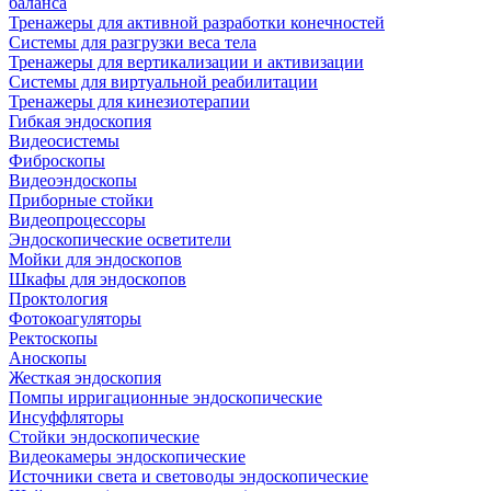
баланса
Тренажеры для активной разработки конечностей
Системы для разгрузки веса тела
Тренажеры для вертикализации и активизации
Системы для виртуальной реабилитации
Тренажеры для кинезиотерапии
Гибкая эндоскопия
Видеосистемы
Фиброскопы
Видеоэндоскопы
Приборные стойки
Видеопроцессоры
Эндоскопические осветители
Мойки для эндоскопов
Шкафы для эндоскопов
Проктология
Фотокоагуляторы
Ректоскопы
Аноскопы
Жесткая эндоскопия
Помпы ирригационные эндоскопические
Инсуффляторы
Стойки эндоскопические
Видеокамеры эндоскопические
Источники света и световоды эндоскопические