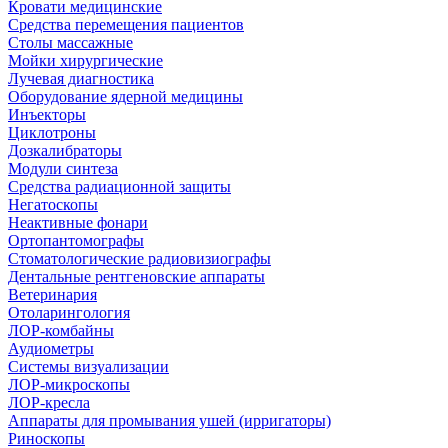
Кровати медицинские
Средства перемещения пациентов
Столы массажные
Мойки хирургические
Лучевая диагностика
Оборудование ядерной медицины
Инъекторы
Циклотроны
Дозкалибраторы
Модули синтеза
Средства радиационной защиты
Негатоскопы
Неактивные фонари
Ортопантомографы
Стоматологические радиовизиографы
Дентальные рентгеновские аппараты
Ветеринария
Отоларингология
ЛОР-комбайны
Аудиометры
Системы визуализации
ЛОР-микроскопы
ЛОР-кресла
Аппараты для промывания ушей (ирригаторы)
Риноскопы