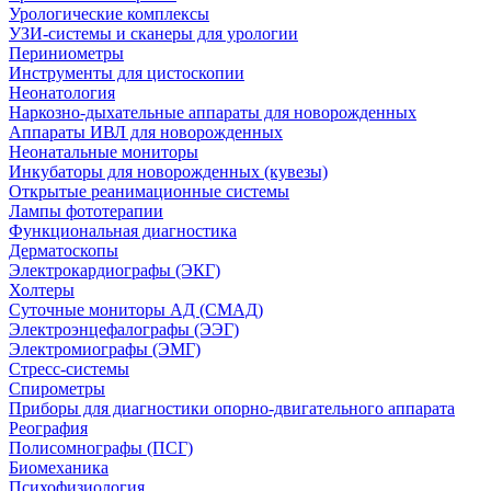
Урологические комплексы
УЗИ-системы и сканеры для урологии
Периниометры
Инструменты для цистоскопии
Неонатология
Наркозно-дыхательные аппараты для новорожденных
Аппараты ИВЛ для новорожденных
Неонатальные мониторы
Инкубаторы для новорожденных (кувезы)
Открытые реанимационные системы
Лампы фототерапии
Функциональная диагностика
Дерматоскопы
Электрокардиографы (ЭКГ)
Холтеры
Суточные мониторы АД (СМАД)
Электроэнцефалографы (ЭЭГ)
Электромиографы (ЭМГ)
Стресс-системы
Спирометры
Приборы для диагностики опорно-двигательного аппарата
Реография
Полисомнографы (ПСГ)
Биомеханика
Психофизиология