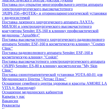
диагностического центра Доктора Дукина
Поставка под открытие многопрофильного центра аппарата
электрохирургического высокочастотного
ЭХВЧ-350-«ФОТЕК» и оториноларингологической установки
с видеосистемой
Поставка лазерного хирургического аппарата ЛАХТА-
МИЛОН и электрохирургического высокочастотного
коагулятора Sensitec ES-160 в клинику профилактической
медицины "АрхиМед"
Поставка высокочастотного хирургического радиоволнового
аппарата Sensitec ESF-160 в косметическую клинику "Cosmes
Clinic"
Поставка радиоволнового аппарата Sensitec ESF-160 в
косметическую клинику "Coskin"
Поставка высокочастотного электрохирургического аппарата
(ЭХВЧ) Sensitec ES-80 в клинику косметологии "My Skin
Clinic"
Поставка озонотерапевтической установки УОТА-60-01 для
Медицинского Центра "Детокс Плюс"
Оснащение семейного центра здоровья и красоты AMORE LA
VITA (г. Краснодар)
Оснащение медицинских кабинетов
Карьера у нас
Вакансии
Реквизиты