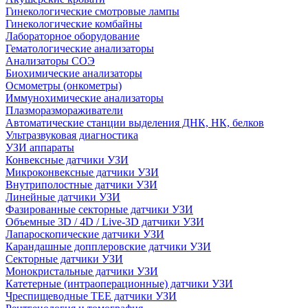
Гинекологические смотровые лампы
Гинекологические комбайны
Лабораторное оборудование
Гематологические анализаторы
Анализаторы СОЭ
Биохимические анализаторы
Осмометры (онкометры)
Иммунохимические анализаторы
Плазморазмораживатели
Автоматические станции выделения ДНК, НК, белков
Ультразвуковая диагностика
УЗИ аппараты
Конвексные датчики УЗИ
Микроконвексные датчики УЗИ
Внутриполостные датчики УЗИ
Линейные датчики УЗИ
Фазированные секторные датчики УЗИ
Объемные 3D / 4D / Live-3D датчики УЗИ
Лапароскопические датчики УЗИ
Карандашные допплеровские датчики УЗИ
Секторные датчики УЗИ
Монокристальные датчики УЗИ
Катетерные (интраоперационные) датчики УЗИ
Чреспищеводные TEE датчики УЗИ