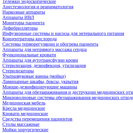
Тележки эндоскопические
Анестезиология и реаниматология
Наркозные аппараты
Аппараты ИВЛ
Мониторы пациента
Дефибрилляторы
Инфузионные системы и насосы для энтерального питания
Концентраторы кислорода
Системы терморегуляции и обогрева пациента
Аппараты для непрямого массажа сердца
Функциональные кровати
Аппараты для аутотрансфузии крови
Стерилизация, дезинфекция, утилизация
Стерилизаторы
Ультразвуковые ванны (мойки)
Ламинарные шкафы, боксы, укрытия
Моюще-дезинфицирующие машины
Аппараты для обеззараживания и деструкции медицинских отх
Микроволновые системы обеззараживания медицинских отход
Медицинская мебель
Кресла медицинские
Кровати медицинские
Средства перемещения пациентов
Столы массажные
Мойки хирургические