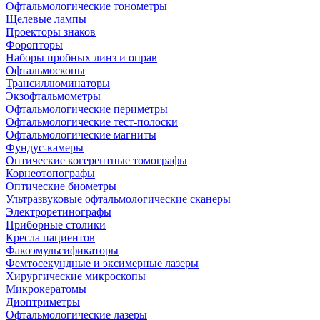
Офтальмологические тонометры
Щелевые лампы
Проекторы знаков
Форопторы
Наборы пробных линз и оправ
Офтальмоскопы
Трансиллюминаторы
Экзофтальмометры
Офтальмологические периметры
Офтальмологические тест-полоски
Офтальмологические магниты
Фундус-камеры
Оптические когерентные томографы
Корнеотопографы
Оптические биометры
Ультразвуковые офтальмологические сканеры
Электроретинографы
Приборные столики
Кресла пациентов
Факоэмульсификаторы
Фемтосекундные и эксимерные лазеры
Хирургические микроскопы
Микрокератомы
Диоптриметры
Офтальмологические лазеры