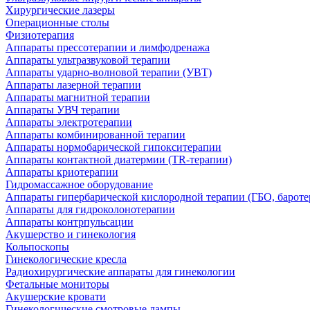
Хирургические лазеры
Операционные столы
Физиотерапия
Аппараты прессотерапии и лимфодренажа
Аппараты ультразвуковой терапии
Аппараты ударно-волновой терапии (УВТ)
Аппараты лазерной терапии
Аппараты магнитной терапии
Аппараты УВЧ терапии
Аппараты электротерапии
Аппараты комбинированной терапии
Аппараты нормобарической гипокситерапии
Аппараты контактной диатермии (TR-терапии)
Аппараты криотерапии
Гидромассажное оборудование
Аппараты гипербарической кислородной терапии (ГБО, бароте
Аппараты для гидроколонотерапии
Аппараты контрпульсации
Акушерство и гинекология
Кольпоскопы
Гинекологические кресла
Радиохирургические аппараты для гинекологии
Фетальные мониторы
Акушерские кровати
Гинекологические смотровые лампы