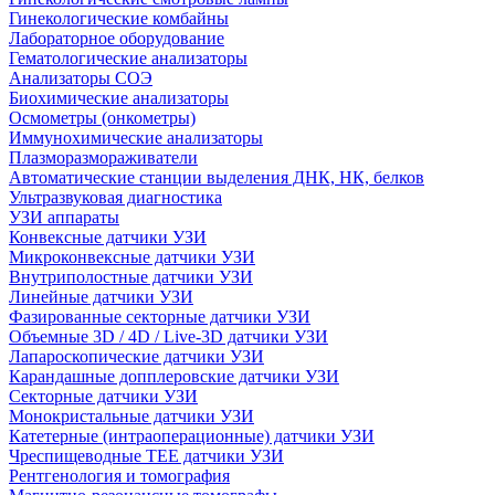
Гинекологические комбайны
Лабораторное оборудование
Гематологические анализаторы
Анализаторы СОЭ
Биохимические анализаторы
Осмометры (онкометры)
Иммунохимические анализаторы
Плазморазмораживатели
Автоматические станции выделения ДНК, НК, белков
Ультразвуковая диагностика
УЗИ аппараты
Конвексные датчики УЗИ
Микроконвексные датчики УЗИ
Внутриполостные датчики УЗИ
Линейные датчики УЗИ
Фазированные секторные датчики УЗИ
Объемные 3D / 4D / Live-3D датчики УЗИ
Лапароскопические датчики УЗИ
Карандашные допплеровские датчики УЗИ
Секторные датчики УЗИ
Монокристальные датчики УЗИ
Катетерные (интраоперационные) датчики УЗИ
Чреспищеводные TEE датчики УЗИ
Рентгенология и томография