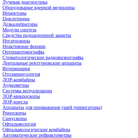
Лучевая диагностика
Оборудование ядерной медицины
Инъекторы
Циклотроны
Дозкалибраторы
Модули синтеза
Средства радиационной защиты
Негатоскопы
Неактивные фонари
Ортопантомографы
Стоматологические радиовизиографы
Дентальные рентгеновские аппараты
Ветеринария
Отоларингология
ЛОР-комбайны
Аудиометры
Системы визуализации
ЛОР-микроскопы
ЛОР-кресла
Аппараты для промывания ушей (ирригаторы)
Риноскопы
Синускопы
Офтальмология
Офтальмологические комбайны
Автоматические рефрактометры