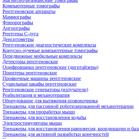
Магнитно-резонансные томографы
Компьютерные томографы
Рентгеновские аппараты
Маммографы
Флюорографы
Ангиографы
Рентгены С-дуга
Денситометры
Рентгеновские диагностические комплексы
Конусно-лучевые компьютерные томографы
Передвижные мобильные комплексы
Детекторы рентгеновские
Оцифровщики рентгеновские (дигитайзеры)
Принтеры рентгеновские
Проявочные машины рентгеновские
Сушильные шкафы рентгеновские
Рентгеновские генераторы (излучатели)
Реабилитация и механотерапия
Оборудование для вытяжения позвоночника
Тренажеры для пассивной роботизированной механотерапии
Тренажеры для проработки мышц
Тренажеры для восстановления ходьбы
Электростимуляторы мышц
Тренажеры для восстановления равновесия, координации и бал
Тренажеры для активной разработки конечностей