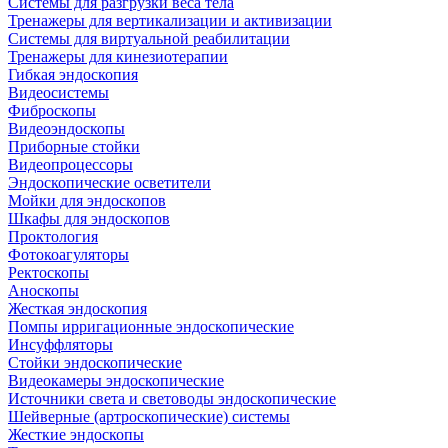
Системы для разгрузки веса тела
Тренажеры для вертикализации и активизации
Системы для виртуальной реабилитации
Тренажеры для кинезиотерапии
Гибкая эндоскопия
Видеосистемы
Фиброскопы
Видеоэндоскопы
Приборные стойки
Видеопроцессоры
Эндоскопические осветители
Мойки для эндоскопов
Шкафы для эндоскопов
Проктология
Фотокоагуляторы
Ректоскопы
Аноскопы
Жесткая эндоскопия
Помпы ирригационные эндоскопические
Инсуффляторы
Стойки эндоскопические
Видеокамеры эндоскопические
Источники света и световоды эндоскопические
Шейверные (артроскопические) системы
Жесткие эндоскопы