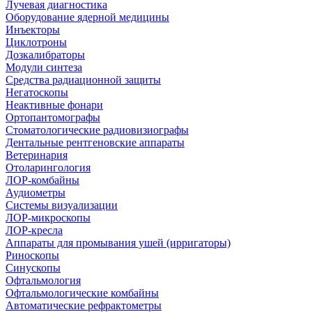
Лучевая диагностика
Оборудование ядерной медицины
Инъекторы
Циклотроны
Дозкалибраторы
Модули синтеза
Средства радиационной защиты
Негатоскопы
Неактивные фонари
Ортопантомографы
Стоматологические радиовизиографы
Дентальные рентгеновские аппараты
Ветеринария
Отоларингология
ЛОР-комбайны
Аудиометры
Системы визуализации
ЛОР-микроскопы
ЛОР-кресла
Аппараты для промывания ушей (ирригаторы)
Риноскопы
Синускопы
Офтальмология
Офтальмологические комбайны
Автоматические рефрактометры