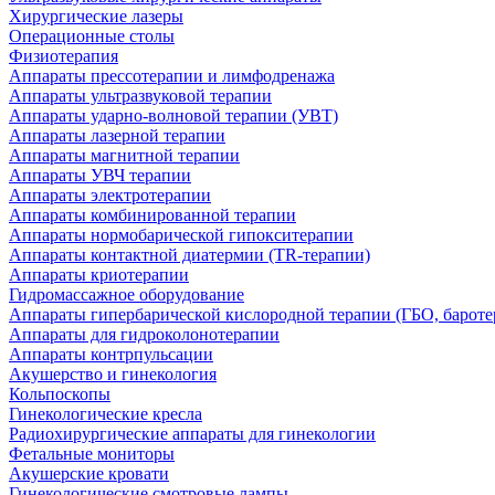
Хирургические лазеры
Операционные столы
Физиотерапия
Аппараты прессотерапии и лимфодренажа
Аппараты ультразвуковой терапии
Аппараты ударно-волновой терапии (УВТ)
Аппараты лазерной терапии
Аппараты магнитной терапии
Аппараты УВЧ терапии
Аппараты электротерапии
Аппараты комбинированной терапии
Аппараты нормобарической гипокситерапии
Аппараты контактной диатермии (TR-терапии)
Аппараты криотерапии
Гидромассажное оборудование
Аппараты гипербарической кислородной терапии (ГБО, бароте
Аппараты для гидроколонотерапии
Аппараты контрпульсации
Акушерство и гинекология
Кольпоскопы
Гинекологические кресла
Радиохирургические аппараты для гинекологии
Фетальные мониторы
Акушерские кровати
Гинекологические смотровые лампы