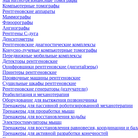
Магнитно-резонансные томографы
Компьютерные томографы
Рентгеновские аппараты
Маммографы
Флюорографы
Ангиографы
Рентгены С-дуга
Денситометры
Рентгеновские диагностические комплексы
Конусно-лучевые компьютерные томографы
Передвижные мобильные комплексы
Детекторы рентгеновские
Оцифровщики рентгеновские (дигитайзеры)
Принтеры рентгеновские
Проявочные машины рентгеновские
Сушильные шкафы рентгеновские
Рентгеновские генераторы (излучатели)
Реабилитация и механотерапия
Оборудование для вытяжения позвоночника
Тренажеры для пассивной роботизированной механотерапии
Тренажеры для проработки мышц
Тренажеры для восстановления ходьбы
Электростимуляторы мышц
Тренажеры для восстановления равновесия, координации и бал
Тренажеры для активной разработки конечностей