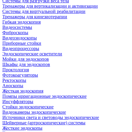
Системы для разгрузки веса тела
Тренажеры для вертикализации и активизации
Системы для виртуальной реабилитации
Тренажеры для кинезиотерапии
Гибкая эндоскопия
Видеосистемы
Фиброскопы
Видеоэндоскопы
Приборные стойки
Видеопроцессоры
Эндоскопические осветители
Мойки для эндоскопов
Шкафы для эндоскопов
Проктология
Фотокоагуляторы
Ректоскопы
Аноскопы
Жесткая эндоскопия
Помпы ирригационные эндоскопические
Инсуффляторы
Стойки эндоскопические
Видеокамеры эндоскопические
Источники света и световоды эндоскопические
Шейверные (артроскопические) системы
Жесткие эндоскопы