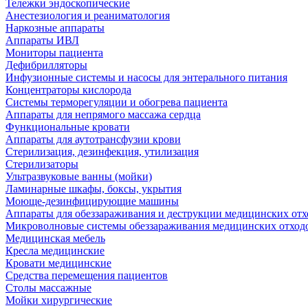
Тележки эндоскопические
Анестезиология и реаниматология
Наркозные аппараты
Аппараты ИВЛ
Мониторы пациента
Дефибрилляторы
Инфузионные системы и насосы для энтерального питания
Концентраторы кислорода
Системы терморегуляции и обогрева пациента
Аппараты для непрямого массажа сердца
Функциональные кровати
Аппараты для аутотрансфузии крови
Стерилизация, дезинфекция, утилизация
Стерилизаторы
Ультразвуковые ванны (мойки)
Ламинарные шкафы, боксы, укрытия
Моюще-дезинфицирующие машины
Аппараты для обеззараживания и деструкции медицинских отх
Микроволновые системы обеззараживания медицинских отход
Медицинская мебель
Кресла медицинские
Кровати медицинские
Средства перемещения пациентов
Столы массажные
Мойки хирургические