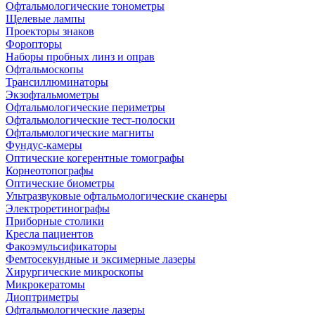
Офтальмологические тонометры
Щелевые лампы
Проекторы знаков
Форопторы
Наборы пробных линз и оправ
Офтальмоскопы
Трансиллюминаторы
Экзофтальмометры
Офтальмологические периметры
Офтальмологические тест-полоски
Офтальмологические магниты
Фундус-камеры
Оптические когерентные томографы
Корнеотопографы
Оптические биометры
Ультразвуковые офтальмологические сканеры
Электроретинографы
Приборные столики
Кресла пациентов
Факоэмульсификаторы
Фемтосекундные и эксимерные лазеры
Хирургические микроскопы
Микрокератомы
Диоптриметры
Офтальмологические лазеры