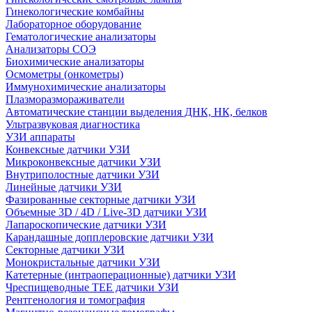
Гинекологические комбайны
Лабораторное оборудование
Гематологические анализаторы
Анализаторы СОЭ
Биохимические анализаторы
Осмометры (онкометры)
Иммунохимические анализаторы
Плазморазмораживатели
Автоматические станции выделения ДНК, НК, белков
Ультразвуковая диагностика
УЗИ аппараты
Конвексные датчики УЗИ
Микроконвексные датчики УЗИ
Внутриполостные датчики УЗИ
Линейные датчики УЗИ
Фазированные секторные датчики УЗИ
Объемные 3D / 4D / Live-3D датчики УЗИ
Лапароскопические датчики УЗИ
Карандашные допплеровские датчики УЗИ
Секторные датчики УЗИ
Монокристальные датчики УЗИ
Катетерные (интраоперационные) датчики УЗИ
Чреспищеводные TEE датчики УЗИ
Рентгенология и томография