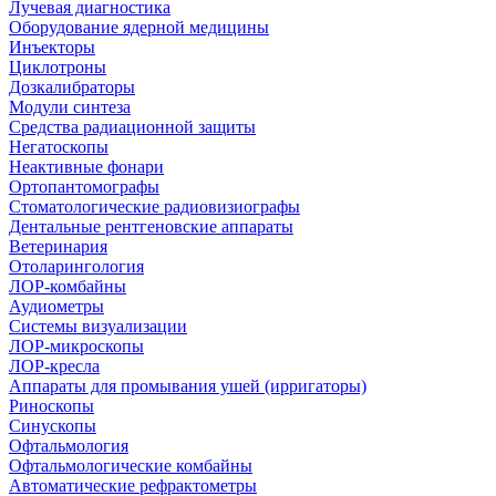
Лучевая диагностика
Оборудование ядерной медицины
Инъекторы
Циклотроны
Дозкалибраторы
Модули синтеза
Средства радиационной защиты
Негатоскопы
Неактивные фонари
Ортопантомографы
Стоматологические радиовизиографы
Дентальные рентгеновские аппараты
Ветеринария
Отоларингология
ЛОР-комбайны
Аудиометры
Системы визуализации
ЛОР-микроскопы
ЛОР-кресла
Аппараты для промывания ушей (ирригаторы)
Риноскопы
Синускопы
Офтальмология
Офтальмологические комбайны
Автоматические рефрактометры