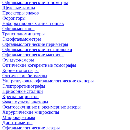
Офтальмологические тонометры
Щелевые лампы
Проекторы знаков
Форопторы
Наборы пробных линз и оправ
Офтальмоскопы
Трансиллюминаторы
Экзофтальмометры
Офтальмологические периметры
Офтальмологические тест-полоски
Офтальмологические магниты
Фундус-камеры
Оптические когерентные томографы
Корнеотопографы
Оптические биометры
Ультразвуковые офтальмологические сканеры
Электроретинографы
Приборные столики
Кресла пациентов
Факоэмульсификаторы
Фемтосекундные и эксимерные лазеры
Хирургические микроскопы
Микрокератомы
Диоптриметры
Офтальмологические лазеры