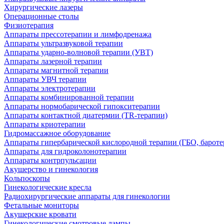
Хирургические лазеры
Операционные столы
Физиотерапия
Аппараты прессотерапии и лимфодренажа
Аппараты ультразвуковой терапии
Аппараты ударно-волновой терапии (УВТ)
Аппараты лазерной терапии
Аппараты магнитной терапии
Аппараты УВЧ терапии
Аппараты электротерапии
Аппараты комбинированной терапии
Аппараты нормобарической гипокситерапии
Аппараты контактной диатермии (TR-терапии)
Аппараты криотерапии
Гидромассажное оборудование
Аппараты гипербарической кислородной терапии (ГБО, бароте
Аппараты для гидроколонотерапии
Аппараты контрпульсации
Акушерство и гинекология
Кольпоскопы
Гинекологические кресла
Радиохирургические аппараты для гинекологии
Фетальные мониторы
Акушерские кровати
Гинекологические смотровые лампы