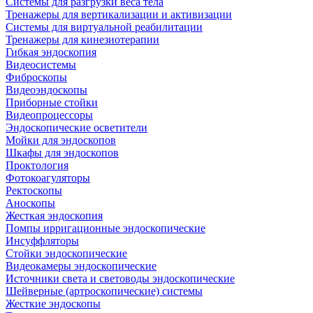
Системы для разгрузки веса тела
Тренажеры для вертикализации и активизации
Системы для виртуальной реабилитации
Тренажеры для кинезиотерапии
Гибкая эндоскопия
Видеосистемы
Фиброскопы
Видеоэндоскопы
Приборные стойки
Видеопроцессоры
Эндоскопические осветители
Мойки для эндоскопов
Шкафы для эндоскопов
Проктология
Фотокоагуляторы
Ректоскопы
Аноскопы
Жесткая эндоскопия
Помпы ирригационные эндоскопические
Инсуффляторы
Стойки эндоскопические
Видеокамеры эндоскопические
Источники света и световоды эндоскопические
Шейверные (артроскопические) системы
Жесткие эндоскопы