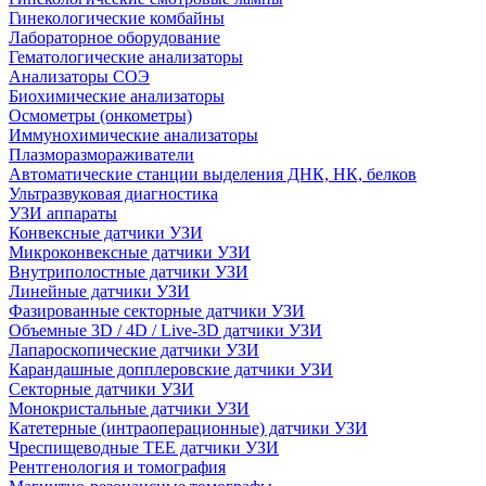
Гинекологические комбайны
Лабораторное оборудование
Гематологические анализаторы
Анализаторы СОЭ
Биохимические анализаторы
Осмометры (онкометры)
Иммунохимические анализаторы
Плазморазмораживатели
Автоматические станции выделения ДНК, НК, белков
Ультразвуковая диагностика
УЗИ аппараты
Конвексные датчики УЗИ
Микроконвексные датчики УЗИ
Внутриполостные датчики УЗИ
Линейные датчики УЗИ
Фазированные секторные датчики УЗИ
Объемные 3D / 4D / Live-3D датчики УЗИ
Лапароскопические датчики УЗИ
Карандашные допплеровские датчики УЗИ
Секторные датчики УЗИ
Монокристальные датчики УЗИ
Катетерные (интраоперационные) датчики УЗИ
Чреспищеводные TEE датчики УЗИ
Рентгенология и томография