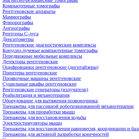
Магнитно-резонансные томографы
Компьютерные томографы
Рентгеновские аппараты
Маммографы
Флюорографы
Ангиографы
Рентгены С-дуга
Денситометры
Рентгеновские диагностические комплексы
Конусно-лучевые компьютерные томографы
Передвижные мобильные комплексы
Детекторы рентгеновские
Оцифровщики рентгеновские (дигитайзеры)
Принтеры рентгеновские
Проявочные машины рентгеновские
Сушильные шкафы рентгеновские
Рентгеновские генераторы (излучатели)
Реабилитация и механотерапия
Оборудование для вытяжения позвоночника
Тренажеры для пассивной роботизированной механотерапии
Тренажеры для проработки мышц
Тренажеры для восстановления ходьбы
Электростимуляторы мышц
Тренажеры для восстановления равновесия, координации и бал
Тренажеры для активной разработки конечностей