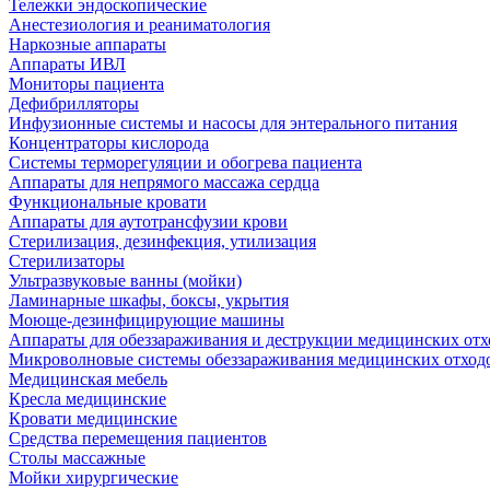
Тележки эндоскопические
Анестезиология и реаниматология
Наркозные аппараты
Аппараты ИВЛ
Мониторы пациента
Дефибрилляторы
Инфузионные системы и насосы для энтерального питания
Концентраторы кислорода
Системы терморегуляции и обогрева пациента
Аппараты для непрямого массажа сердца
Функциональные кровати
Аппараты для аутотрансфузии крови
Стерилизация, дезинфекция, утилизация
Стерилизаторы
Ультразвуковые ванны (мойки)
Ламинарные шкафы, боксы, укрытия
Моюще-дезинфицирующие машины
Аппараты для обеззараживания и деструкции медицинских отх
Микроволновые системы обеззараживания медицинских отход
Медицинская мебель
Кресла медицинские
Кровати медицинские
Средства перемещения пациентов
Столы массажные
Мойки хирургические