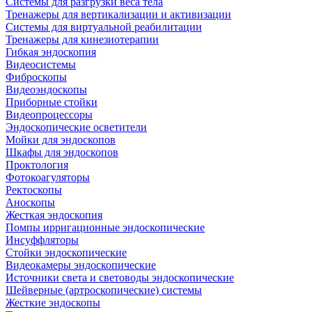
Системы для разгрузки веса тела
Тренажеры для вертикализации и активизации
Системы для виртуальной реабилитации
Тренажеры для кинезиотерапии
Гибкая эндоскопия
Видеосистемы
Фиброскопы
Видеоэндоскопы
Приборные стойки
Видеопроцессоры
Эндоскопические осветители
Мойки для эндоскопов
Шкафы для эндоскопов
Проктология
Фотокоагуляторы
Ректоскопы
Аноскопы
Жесткая эндоскопия
Помпы ирригационные эндоскопические
Инсуффляторы
Стойки эндоскопические
Видеокамеры эндоскопические
Источники света и световоды эндоскопические
Шейверные (артроскопические) системы
Жесткие эндоскопы