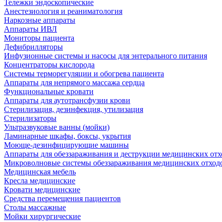
Тележки эндоскопические
Анестезиология и реаниматология
Наркозные аппараты
Аппараты ИВЛ
Мониторы пациента
Дефибрилляторы
Инфузионные системы и насосы для энтерального питания
Концентраторы кислорода
Системы терморегуляции и обогрева пациента
Аппараты для непрямого массажа сердца
Функциональные кровати
Аппараты для аутотрансфузии крови
Стерилизация, дезинфекция, утилизация
Стерилизаторы
Ультразвуковые ванны (мойки)
Ламинарные шкафы, боксы, укрытия
Моюще-дезинфицирующие машины
Аппараты для обеззараживания и деструкции медицинских отх
Микроволновые системы обеззараживания медицинских отход
Медицинская мебель
Кресла медицинские
Кровати медицинские
Средства перемещения пациентов
Столы массажные
Мойки хирургические