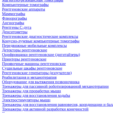
Магнитно-резонансные томографы
Компьютерные томографы
Рентгеновские аппараты
Маммографы
Флюорографы
Ангиографы
Рентгены С-дуга
Денситометры
Рентгеновские диагностические комплексы
Конусно-лучевые компьютерные томографы
Передвижные мобильные комплексы
Детекторы рентгеновские
Оцифровщики рентгеновские (дигитайзеры)
Принтеры рентгеновские
Проявочные машины рентгеновские
Сушильные шкафы рентгеновские
Рентгеновские генераторы (излучатели)
Реабилитация и механотерапия
Оборудование для вытяжения позвоночника
Тренажеры для пассивной роботизированной механотерапии
Тренажеры для проработки мышц
Тренажеры для восстановления ходьбы
Электростимуляторы мышц
Тренажеры для восстановления равновесия, координации и бал
Тренажеры для активной разработки конечностей