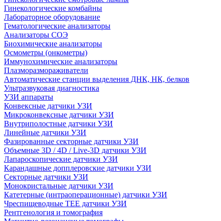
Гинекологические комбайны
Лабораторное оборудование
Гематологические анализаторы
Анализаторы СОЭ
Биохимические анализаторы
Осмометры (онкометры)
Иммунохимические анализаторы
Плазморазмораживатели
Автоматические станции выделения ДНК, НК, белков
Ультразвуковая диагностика
УЗИ аппараты
Конвексные датчики УЗИ
Микроконвексные датчики УЗИ
Внутриполостные датчики УЗИ
Линейные датчики УЗИ
Фазированные секторные датчики УЗИ
Объемные 3D / 4D / Live-3D датчики УЗИ
Лапароскопические датчики УЗИ
Карандашные допплеровские датчики УЗИ
Секторные датчики УЗИ
Монокристальные датчики УЗИ
Катетерные (интраоперационные) датчики УЗИ
Чреспищеводные TEE датчики УЗИ
Рентгенология и томография