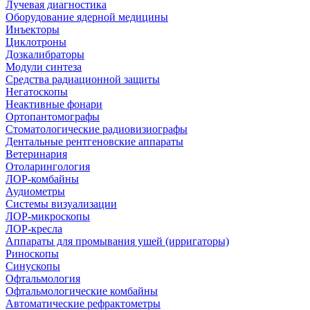
Лучевая диагностика
Оборудование ядерной медицины
Инъекторы
Циклотроны
Дозкалибраторы
Модули синтеза
Средства радиационной защиты
Негатоскопы
Неактивные фонари
Ортопантомографы
Стоматологические радиовизиографы
Дентальные рентгеновские аппараты
Ветеринария
Отоларингология
ЛОР-комбайны
Аудиометры
Системы визуализации
ЛОР-микроскопы
ЛОР-кресла
Аппараты для промывания ушей (ирригаторы)
Риноскопы
Синускопы
Офтальмология
Офтальмологические комбайны
Автоматические рефрактометры