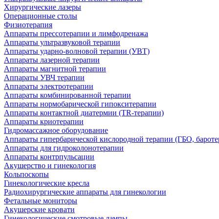
Хирургические лазеры
Операционные столы
Физиотерапия
Аппараты прессотерапии и лимфодренажа
Аппараты ультразвуковой терапии
Аппараты ударно-волновой терапии (УВТ)
Аппараты лазерной терапии
Аппараты магнитной терапии
Аппараты УВЧ терапии
Аппараты электротерапии
Аппараты комбинированной терапии
Аппараты нормобарической гипокситерапии
Аппараты контактной диатермии (TR-терапии)
Аппараты криотерапии
Гидромассажное оборудование
Аппараты гипербарической кислородной терапии (ГБО, бароте
Аппараты для гидроколонотерапии
Аппараты контрпульсации
Акушерство и гинекология
Кольпоскопы
Гинекологические кресла
Радиохирургические аппараты для гинекологии
Фетальные мониторы
Акушерские кровати
Гинекологические смотровые лампы