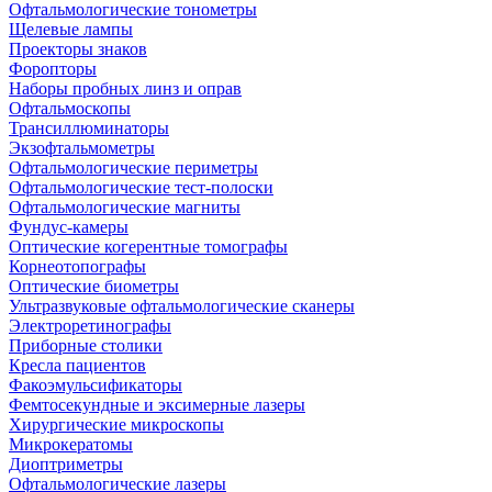
Офтальмологические тонометры
Щелевые лампы
Проекторы знаков
Форопторы
Наборы пробных линз и оправ
Офтальмоскопы
Трансиллюминаторы
Экзофтальмометры
Офтальмологические периметры
Офтальмологические тест-полоски
Офтальмологические магниты
Фундус-камеры
Оптические когерентные томографы
Корнеотопографы
Оптические биометры
Ультразвуковые офтальмологические сканеры
Электроретинографы
Приборные столики
Кресла пациентов
Факоэмульсификаторы
Фемтосекундные и эксимерные лазеры
Хирургические микроскопы
Микрокератомы
Диоптриметры
Офтальмологические лазеры