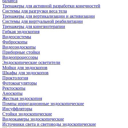
баланса
Тренажеры для активной разработки конечностей
Системы для разгрузки веса тела
Тренажеры для вертикализации и активизации
Системы для виртуальной реабилитации
Тренажеры для кинезиотерапии
Гибкая эндоскопия
Видеосистемы
Фиброскопы
Видеоэндоскопы
Приборные стойки
Видеопроцессоры
Эндоскопические осветители
Мойки для эндоскопов
Шкафы для эндоскопов
Проктология
Фотокоагуляторы
Ректоскопы
Аноскопы
Жесткая эндоскопия
Помпы ирригационные эндоскопические
Инсуффляторы
Стойки эндоскопические
Видеокамеры эндоскопические
Источники света и световоды эндоскопические