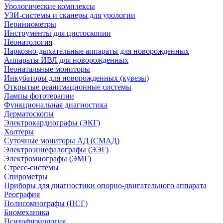
Урологические комплексы
УЗИ-системы и сканеры для урологии
Периниометры
Инструменты для цистоскопии
Неонатология
Наркозно-дыхательные аппараты для новорожденных
Аппараты ИВЛ для новорожденных
Неонатальные мониторы
Инкубаторы для новорожденных (кувезы)
Открытые реанимационные системы
Лампы фототерапии
Функциональная диагностика
Дерматоскопы
Электрокардиографы (ЭКГ)
Холтеры
Суточные мониторы АД (СМАД)
Электроэнцефалографы (ЭЭГ)
Электромиографы (ЭМГ)
Стресс-системы
Спирометры
Приборы для диагностики опорно-двигательного аппарата
Реография
Полисомнографы (ПСГ)
Биомеханика
Психофизиология