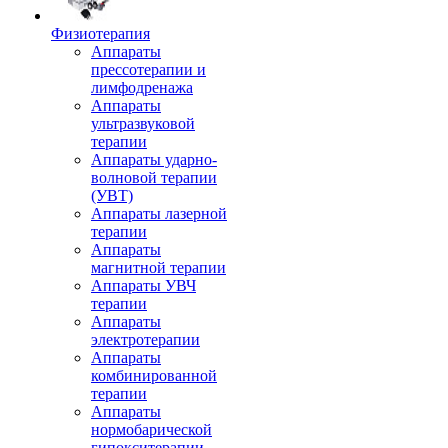
Физиотерапия
Аппараты
прессотерапии и
лимфодренажа
Аппараты
ультразвуковой
терапии
Аппараты ударно-
волновой терапии
(УВТ)
Аппараты лазерной
терапии
Аппараты
магнитной терапии
Аппараты УВЧ
терапии
Аппараты
электротерапии
Аппараты
комбинированной
терапии
Аппараты
нормобарической
гипокситерапии