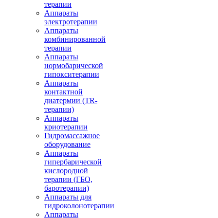
терапии
Аппараты
электротерапии
Аппараты
комбинированной
терапии
Аппараты
нормобарической
гипокситерапии
Аппараты
контактной
диатермии (TR-
терапии)
Аппараты
криотерапии
Гидромассажное
оборудование
Аппараты
гипербарической
кислородной
терапии (ГБО,
баротерапии)
Аппараты для
гидроколонотерапии
Аппараты