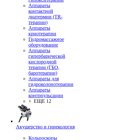
Аппараты
контактной
диатермии (TR-
терапии)
Аппараты
криотерапии
Гидромассажное
оборудование
Аппараты
гипербарической
кислородной
терапии (ГБО,
баротерапии)
Аппараты для
гидроколонотерапии
Аппараты
контрпульсации
+ ЕЩЕ 12
Акушерство и гинекология
Кольпоскопы