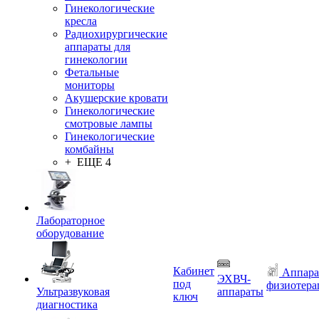
Гинекологические
кресла
Радиохирургические
аппараты для
гинекологии
Фетальные
мониторы
Акушерские кровати
Гинекологические
смотровые лампы
Гинекологические
комбайны
+ ЕЩЕ 4
Лабораторное
оборудование
Кабинет
Аппара
ЭХВЧ-
под
физиотера
Ультразвуковая
аппараты
ключ
диагностика