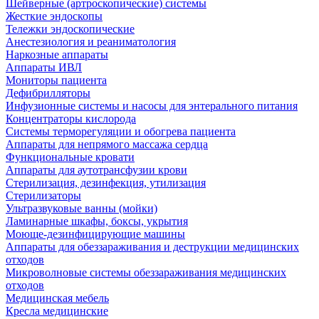
Шейверные (артроскопические) системы
Жесткие эндоскопы
Тележки эндоскопические
Анестезиология и реаниматология
Наркозные аппараты
Аппараты ИВЛ
Мониторы пациента
Дефибрилляторы
Инфузионные системы и насосы для энтерального питания
Концентраторы кислорода
Системы терморегуляции и обогрева пациента
Аппараты для непрямого массажа сердца
Функциональные кровати
Аппараты для аутотрансфузии крови
Стерилизация, дезинфекция, утилизация
Стерилизаторы
Ультразвуковые ванны (мойки)
Ламинарные шкафы, боксы, укрытия
Моюще-дезинфицирующие машины
Аппараты для обеззараживания и деструкции медицинских
отходов
Микроволновые системы обеззараживания медицинских
отходов
Медицинская мебель
Кресла медицинские