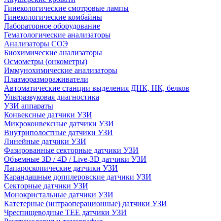
Гинекологические смотровые лампы
Гинекологические комбайны
Лабораторное оборудование
Гематологические анализаторы
Анализаторы СОЭ
Биохимические анализаторы
Осмометры (онкометры)
Иммунохимические анализаторы
Плазморазмораживатели
Автоматические станции выделения ДНК, НК, белков
Ультразвуковая диагностика
УЗИ аппараты
Конвексные датчики УЗИ
Микроконвексные датчики УЗИ
Внутриполостные датчики УЗИ
Линейные датчики УЗИ
Фазированные секторные датчики УЗИ
Объемные 3D / 4D / Live-3D датчики УЗИ
Лапароскопические датчики УЗИ
Карандашные допплеровские датчики УЗИ
Секторные датчики УЗИ
Монокристальные датчики УЗИ
Катетерные (интраоперационные) датчики УЗИ
Чреспищеводные TEE датчики УЗИ