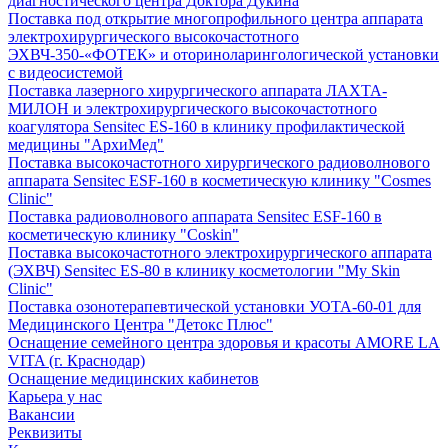
диагностического центра Доктора Дукина
Поставка под открытие многопрофильного центра аппарата
электрохирургического высокочастотного
ЭХВЧ-350-«ФОТЕК» и оториноларингологической установки
с видеосистемой
Поставка лазерного хирургического аппарата ЛАХТА-
МИЛОН и электрохирургического высокочастотного
коагулятора Sensitec ES-160 в клинику профилактической
медицины "АрхиМед"
Поставка высокочастотного хирургического радиоволнового
аппарата Sensitec ESF-160 в косметическую клинику "Cosmes
Clinic"
Поставка радиоволнового аппарата Sensitec ESF-160 в
косметическую клинику "Coskin"
Поставка высокочастотного электрохирургического аппарата
(ЭХВЧ) Sensitec ES-80 в клинику косметологии "My Skin
Clinic"
Поставка озонотерапевтической установки УОТА-60-01 для
Медицинского Центра "Детокс Плюс"
Оснащение семейного центра здоровья и красоты AMORE LA
VITA (г. Краснодар)
Оснащение медицинских кабинетов
Карьера у нас
Вакансии
Реквизиты