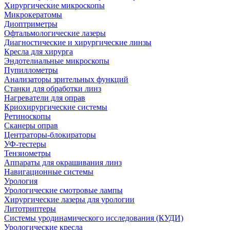
Хирургические микроскопы
Микрокератомы
Диоптриметры
Офтальмологические лазеры
Диагностические и хирургические линзы
Кресла для хирурга
Эндотелиальные микроскопы
Пупиллометры
Анализаторы зрительных функций
Станки для обработки линз
Нагреватели для оправ
Криохирургические системы
Ретиноскопы
Сканеры оправ
Центраторы-блокираторы
УФ-тестеры
Тензиометры
Аппараты для окрашивания линз
Навигационные системы
Урология
Урологические смотровые лампы
Хирургические лазеры для урологии
Литотриптеры
Системы уродинамического исследования (КУДИ)
Урологические кресла