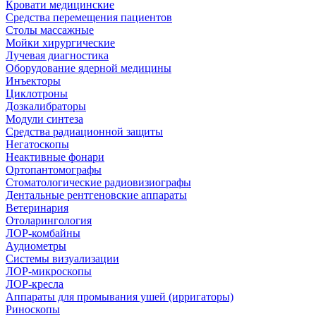
Кровати медицинские
Средства перемещения пациентов
Столы массажные
Мойки хирургические
Лучевая диагностика
Оборудование ядерной медицины
Инъекторы
Циклотроны
Дозкалибраторы
Модули синтеза
Средства радиационной защиты
Негатоскопы
Неактивные фонари
Ортопантомографы
Стоматологические радиовизиографы
Дентальные рентгеновские аппараты
Ветеринария
Отоларингология
ЛОР-комбайны
Аудиометры
Системы визуализации
ЛОР-микроскопы
ЛОР-кресла
Аппараты для промывания ушей (ирригаторы)
Риноскопы