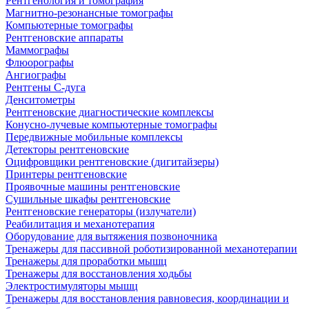
Рентгенология и томография
Магнитно-резонансные томографы
Компьютерные томографы
Рентгеновские аппараты
Маммографы
Флюорографы
Ангиографы
Рентгены С-дуга
Денситометры
Рентгеновские диагностические комплексы
Конусно-лучевые компьютерные томографы
Передвижные мобильные комплексы
Детекторы рентгеновские
Оцифровщики рентгеновские (дигитайзеры)
Принтеры рентгеновские
Проявочные машины рентгеновские
Сушильные шкафы рентгеновские
Рентгеновские генераторы (излучатели)
Реабилитация и механотерапия
Оборудование для вытяжения позвоночника
Тренажеры для пассивной роботизированной механотерапии
Тренажеры для проработки мышц
Тренажеры для восстановления ходьбы
Электростимуляторы мышц
Тренажеры для восстановления равновесия, координации и