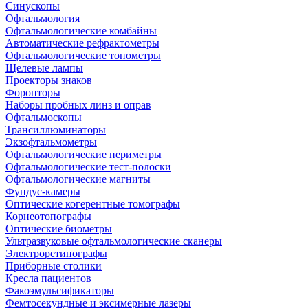
Синускопы
Офтальмология
Офтальмологические комбайны
Автоматические рефрактометры
Офтальмологические тонометры
Щелевые лампы
Проекторы знаков
Форопторы
Наборы пробных линз и оправ
Офтальмоскопы
Трансиллюминаторы
Экзофтальмометры
Офтальмологические периметры
Офтальмологические тест-полоски
Офтальмологические магниты
Фундус-камеры
Оптические когерентные томографы
Корнеотопографы
Оптические биометры
Ультразвуковые офтальмологические сканеры
Электроретинографы
Приборные столики
Кресла пациентов
Факоэмульсификаторы
Фемтосекундные и эксимерные лазеры