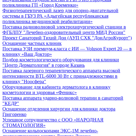
поликлиника ГП «Город Кременки»
Физиотерапевтический лазер для опорно-двигательной
системы в ГБУЗ РА «Адыгейская республиканская
поликлиника медицинской реабилитации»
Поставка радиоволновой электрохирургической станции в
ФГБЛПУ "Лечебно-оздоровительный центр МИД России"
Проект Санаторий Тихий Дон (АУП СХК "ДонАгроКурорт")
Оснащение частных клиник
Поставка УЗИ премиум-класса с ИИ — Voluson Expert 20 — в
клинику «Ваш Доктор»
Подбор косметологического оборудования для клиники
"Центр Дерматология" в городе Казань
Поставка лазерного терапевтического аппарата высокой
интенсивности BTL-6000 30 Вт с принадлежностями в
клинику "Ноосфера"
Оборудование для кабинета дерматолога в клинику
косметологии и здоровья «Феникс»
Поставка аппарата ударно-волновой терапии в санаторий
"КЕДР"
Оснащение отделения хирургии для клиники доктора
Григоренко
Успешное сотрудничество с ООО «НАРОДНАЯ
СТОМАТОЛОГИЯ»
Оснащение кольпоскопами ЭКС-1М лечебно-