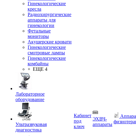
Гинекологические
кресла
Радиохирургические
аппараты для
гинекологии
Фетальные
мониторы
Акушерские кровати
Гинекологические
смотровые лампы
Гинекологические
комбайны
+ ЕЩЕ 4
Лабораторное
оборудование
Кабинет
Аппара
ЭХВЧ-
под
физиотера
Ультразвуковая
аппараты
ключ
диагностика