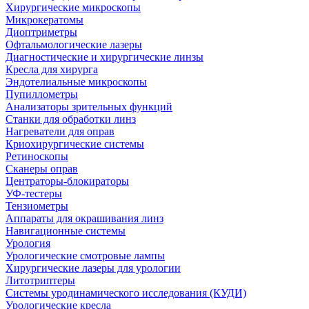
Хирургические микроскопы
Микрокератомы
Диоптриметры
Офтальмологические лазеры
Диагностические и хирургические линзы
Кресла для хирурга
Эндотелиальные микроскопы
Пупиллометры
Анализаторы зрительных функций
Станки для обработки линз
Нагреватели для оправ
Криохирургические системы
Ретиноскопы
Сканеры оправ
Центраторы-блокираторы
УФ-тестеры
Тензиометры
Аппараты для окрашивания линз
Навигационные системы
Урология
Урологические смотровые лампы
Хирургические лазеры для урологии
Литотриптеры
Системы уродинамического исследования (КУДИ)
Урологические кресла