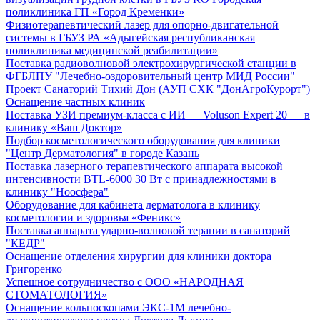
поликлиника ГП «Город Кременки»
Физиотерапевтический лазер для опорно-двигательной
системы в ГБУЗ РА «Адыгейская республиканская
поликлиника медицинской реабилитации»
Поставка радиоволновой электрохирургической станции в
ФГБЛПУ "Лечебно-оздоровительный центр МИД России"
Проект Санаторий Тихий Дон (АУП СХК "ДонАгроКурорт")
Оснащение частных клиник
Поставка УЗИ премиум-класса с ИИ — Voluson Expert 20 — в
клинику «Ваш Доктор»
Подбор косметологического оборудования для клиники
"Центр Дерматология" в городе Казань
Поставка лазерного терапевтического аппарата высокой
интенсивности BTL-6000 30 Вт с принадлежностями в
клинику "Ноосфера"
Оборудование для кабинета дерматолога в клинику
косметологии и здоровья «Феникс»
Поставка аппарата ударно-волновой терапии в санаторий
"КЕДР"
Оснащение отделения хирургии для клиники доктора
Григоренко
Успешное сотрудничество с ООО «НАРОДНАЯ
СТОМАТОЛОГИЯ»
Оснащение кольпоскопами ЭКС-1М лечебно-