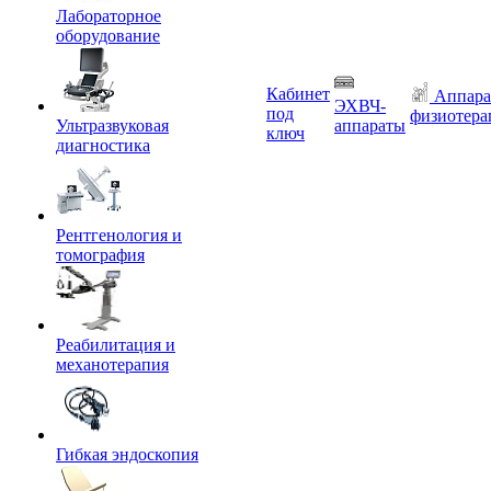
Лабораторное
оборудование
Кабинет
Аппара
ЭХВЧ-
под
физиотера
Ультразвуковая
аппараты
ключ
диагностика
Рентгенология и
томография
Реабилитация и
механотерапия
Гибкая эндоскопия