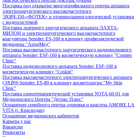
диагностического центра Доктора Дукина
Поставка под открытие многопрофильного центра аппарата
электрохирургического высокочастотного
ЭХВЧ-350-«ФОТЕК» и оториноларингологической установки
с видеосистемой
Поставка лазерного хирургического аппарата ЛАХТА-
МИЛОН и электрохирургического высокочастотного
коагулятора Sensitec ES-160 в клинику профилактической
медицины "АрхиМед"
Поставка высокочастотного хирургического радиоволнового
аппарата Sensitec ESF-160 в косметическую клинику "Cosmes
Clinic"
Поставка радиоволнового аппарата Sensitec ESF-160 в
косметическую клинику "Coskin"
Поставка высокочастотного электрохирургического аппарата
(ЭХВЧ) Sensitec ES-80 в клинику косметологии "My Skin
Clinic"
Поставка озонотерапевтической установки УОТА-60-01 для
Медицинского Центра "Детокс Плюс"
Оснащение семейного центра здоровья и красоты AMORE LA
VITA (г. Краснодар)
Оснащение медицинских кабинетов
Карьера у нас
Вакансии
Реквизиты