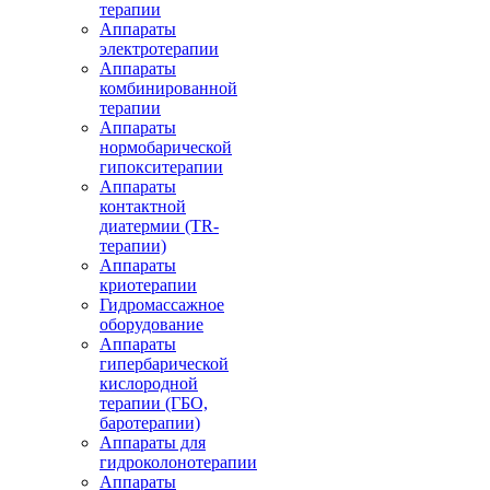
терапии
Аппараты
электротерапии
Аппараты
комбинированной
терапии
Аппараты
нормобарической
гипокситерапии
Аппараты
контактной
диатермии (TR-
терапии)
Аппараты
криотерапии
Гидромассажное
оборудование
Аппараты
гипербарической
кислородной
терапии (ГБО,
баротерапии)
Аппараты для
гидроколонотерапии
Аппараты