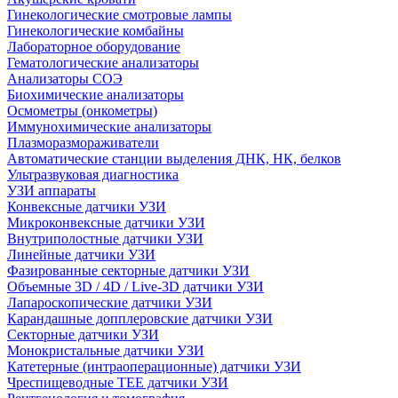
Гинекологические смотровые лампы
Гинекологические комбайны
Лабораторное оборудование
Гематологические анализаторы
Анализаторы СОЭ
Биохимические анализаторы
Осмометры (онкометры)
Иммунохимические анализаторы
Плазморазмораживатели
Автоматические станции выделения ДНК, НК, белков
Ультразвуковая диагностика
УЗИ аппараты
Конвексные датчики УЗИ
Микроконвексные датчики УЗИ
Внутриполостные датчики УЗИ
Линейные датчики УЗИ
Фазированные секторные датчики УЗИ
Объемные 3D / 4D / Live-3D датчики УЗИ
Лапароскопические датчики УЗИ
Карандашные допплеровские датчики УЗИ
Секторные датчики УЗИ
Монокристальные датчики УЗИ
Катетерные (интраоперационные) датчики УЗИ
Чреспищеводные TEE датчики УЗИ