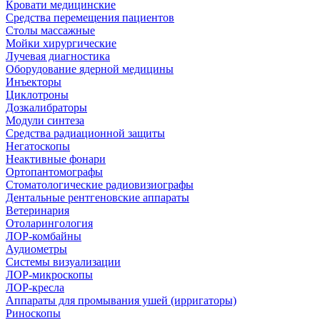
Кровати медицинские
Средства перемещения пациентов
Столы массажные
Мойки хирургические
Лучевая диагностика
Оборудование ядерной медицины
Инъекторы
Циклотроны
Дозкалибраторы
Модули синтеза
Средства радиационной защиты
Негатоскопы
Неактивные фонари
Ортопантомографы
Стоматологические радиовизиографы
Дентальные рентгеновские аппараты
Ветеринария
Отоларингология
ЛОР-комбайны
Аудиометры
Системы визуализации
ЛОР-микроскопы
ЛОР-кресла
Аппараты для промывания ушей (ирригаторы)
Риноскопы