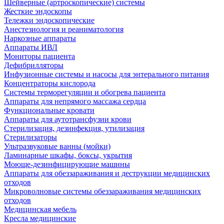
Шейверные (артроскопические) системы
Жесткие эндоскопы
Тележки эндоскопические
Анестезиология и реаниматология
Наркозные аппараты
Аппараты ИВЛ
Мониторы пациента
Дефибрилляторы
Инфузионные системы и насосы для энтерального питания
Концентраторы кислорода
Системы терморегуляции и обогрева пациента
Аппараты для непрямого массажа сердца
Функциональные кровати
Аппараты для аутотрансфузии крови
Стерилизация, дезинфекция, утилизация
Стерилизаторы
Ультразвуковые ванны (мойки)
Ламинарные шкафы, боксы, укрытия
Моюще-дезинфицирующие машины
Аппараты для обеззараживания и деструкции медицинских
отходов
Микроволновые системы обеззараживания медицинских
отходов
Медицинская мебель
Кресла медицинские