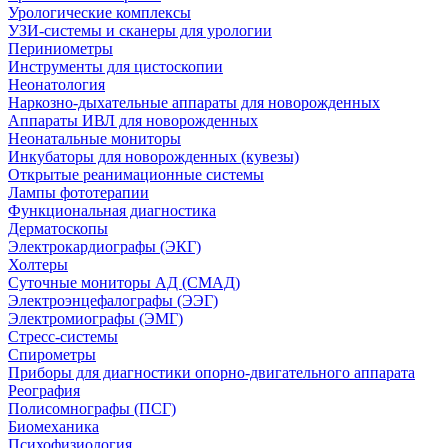
Урологические комплексы
УЗИ-системы и сканеры для урологии
Периниометры
Инструменты для цистоскопии
Неонатология
Наркозно-дыхательные аппараты для новорожденных
Аппараты ИВЛ для новорожденных
Неонатальные мониторы
Инкубаторы для новорожденных (кувезы)
Открытые реанимационные системы
Лампы фототерапии
Функциональная диагностика
Дерматоскопы
Электрокардиографы (ЭКГ)
Холтеры
Суточные мониторы АД (СМАД)
Электроэнцефалографы (ЭЭГ)
Электромиографы (ЭМГ)
Стресс-системы
Спирометры
Приборы для диагностики опорно-двигательного аппарата
Реография
Полисомнографы (ПСГ)
Биомеханика
Психофизиология