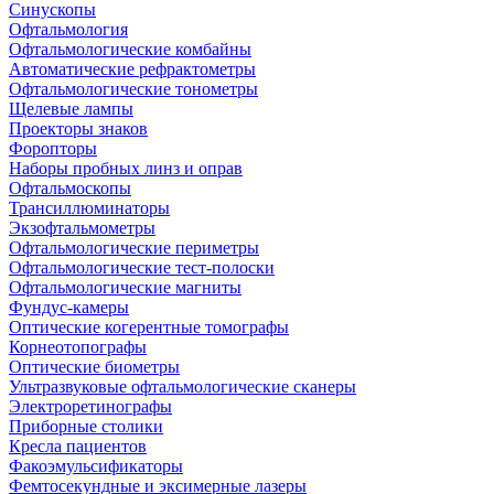
Синускопы
Офтальмология
Офтальмологические комбайны
Автоматические рефрактометры
Офтальмологические тонометры
Щелевые лампы
Проекторы знаков
Форопторы
Наборы пробных линз и оправ
Офтальмоскопы
Трансиллюминаторы
Экзофтальмометры
Офтальмологические периметры
Офтальмологические тест-полоски
Офтальмологические магниты
Фундус-камеры
Оптические когерентные томографы
Корнеотопографы
Оптические биометры
Ультразвуковые офтальмологические сканеры
Электроретинографы
Приборные столики
Кресла пациентов
Факоэмульсификаторы
Фемтосекундные и эксимерные лазеры