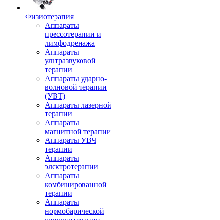
Физиотерапия
Аппараты
прессотерапии и
лимфодренажа
Аппараты
ультразвуковой
терапии
Аппараты ударно-
волновой терапии
(УВТ)
Аппараты лазерной
терапии
Аппараты
магнитной терапии
Аппараты УВЧ
терапии
Аппараты
электротерапии
Аппараты
комбинированной
терапии
Аппараты
нормобарической
гипокситерапии