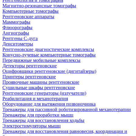
Рентгенология и томография
Магнитно-резонансные томографы
Компьютерные томографы
Рентгеновские аппараты
Маммографы
Флюорографы
Ангиографы
Рентгены С-дуга
Денситометры
Рентгеновские диагностические комплексы
Конусно-лучевые компьютерные томографы
Передвижные мобильные комплексы
Детекторы рентгеновские
Оцифровщики рентгеновские (дигитайзеры)
Принтеры рентгеновские
Проявочные машины рентгеновские
Сушильные шкафы рентгеновские
Рентгеновские генераторы (излучатели)
Реабилитация и механотерапия
Оборудование для вытяжения позвоночника
Тренажеры для пассивной роботизированной механотерапии
Тренажеры для проработки мышц
Тренажеры для восстановления ходьбы
Электростимуляторы мышц
Тренажеры для восстановления равновесия, координации и