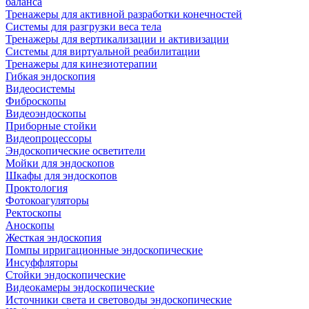
баланса
Тренажеры для активной разработки конечностей
Системы для разгрузки веса тела
Тренажеры для вертикализации и активизации
Системы для виртуальной реабилитации
Тренажеры для кинезиотерапии
Гибкая эндоскопия
Видеосистемы
Фиброскопы
Видеоэндоскопы
Приборные стойки
Видеопроцессоры
Эндоскопические осветители
Мойки для эндоскопов
Шкафы для эндоскопов
Проктология
Фотокоагуляторы
Ректоскопы
Аноскопы
Жесткая эндоскопия
Помпы ирригационные эндоскопические
Инсуффляторы
Стойки эндоскопические
Видеокамеры эндоскопические
Источники света и световоды эндоскопические