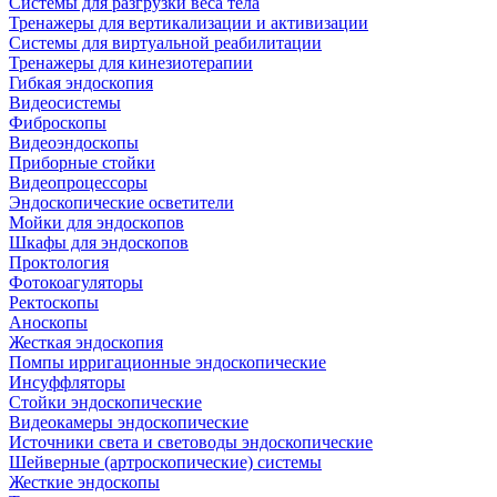
Системы для разгрузки веса тела
Тренажеры для вертикализации и активизации
Системы для виртуальной реабилитации
Тренажеры для кинезиотерапии
Гибкая эндоскопия
Видеосистемы
Фиброскопы
Видеоэндоскопы
Приборные стойки
Видеопроцессоры
Эндоскопические осветители
Мойки для эндоскопов
Шкафы для эндоскопов
Проктология
Фотокоагуляторы
Ректоскопы
Аноскопы
Жесткая эндоскопия
Помпы ирригационные эндоскопические
Инсуффляторы
Стойки эндоскопические
Видеокамеры эндоскопические
Источники света и световоды эндоскопические
Шейверные (артроскопические) системы
Жесткие эндоскопы