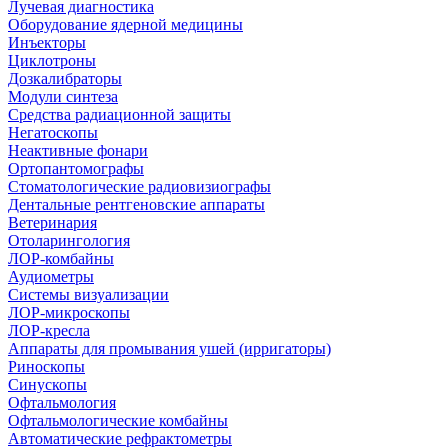
Лучевая диагностика
Оборудование ядерной медицины
Инъекторы
Циклотроны
Дозкалибраторы
Модули синтеза
Средства радиационной защиты
Негатоскопы
Неактивные фонари
Ортопантомографы
Стоматологические радиовизиографы
Дентальные рентгеновские аппараты
Ветеринария
Отоларингология
ЛОР-комбайны
Аудиометры
Системы визуализации
ЛОР-микроскопы
ЛОР-кресла
Аппараты для промывания ушей (ирригаторы)
Риноскопы
Синускопы
Офтальмология
Офтальмологические комбайны
Автоматические рефрактометры