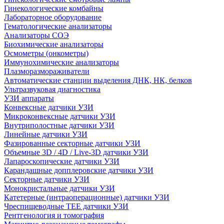
Гинекологические комбайны
Лабораторное оборудование
Гематологические анализаторы
Анализаторы СОЭ
Биохимические анализаторы
Осмометры (онкометры)
Иммунохимические анализаторы
Плазморазмораживатели
Автоматические станции выделения ДНК, НК, белков
Ультразвуковая диагностика
УЗИ аппараты
Конвексные датчики УЗИ
Микроконвексные датчики УЗИ
Внутриполостные датчики УЗИ
Линейные датчики УЗИ
Фазированные секторные датчики УЗИ
Объемные 3D / 4D / Live-3D датчики УЗИ
Лапароскопические датчики УЗИ
Карандашные допплеровские датчики УЗИ
Секторные датчики УЗИ
Монокристальные датчики УЗИ
Катетерные (интраоперационные) датчики УЗИ
Чреспищеводные TEE датчики УЗИ
Рентгенология и томография