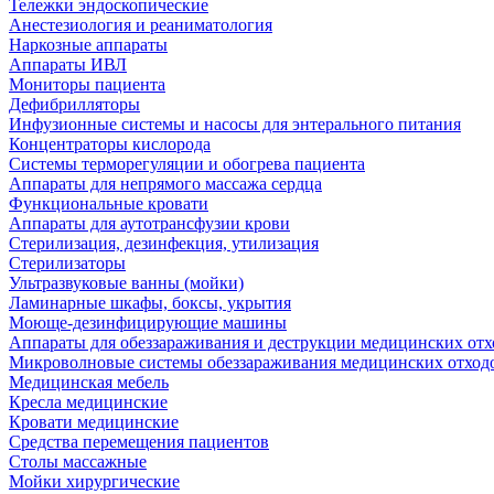
Тележки эндоскопические
Анестезиология и реаниматология
Наркозные аппараты
Аппараты ИВЛ
Мониторы пациента
Дефибрилляторы
Инфузионные системы и насосы для энтерального питания
Концентраторы кислорода
Системы терморегуляции и обогрева пациента
Аппараты для непрямого массажа сердца
Функциональные кровати
Аппараты для аутотрансфузии крови
Стерилизация, дезинфекция, утилизация
Стерилизаторы
Ультразвуковые ванны (мойки)
Ламинарные шкафы, боксы, укрытия
Моюще-дезинфицирующие машины
Аппараты для обеззараживания и деструкции медицинских отх
Микроволновые системы обеззараживания медицинских отход
Медицинская мебель
Кресла медицинские
Кровати медицинские
Средства перемещения пациентов
Столы массажные
Мойки хирургические