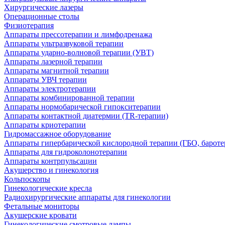
Хирургические лазеры
Операционные столы
Физиотерапия
Аппараты прессотерапии и лимфодренажа
Аппараты ультразвуковой терапии
Аппараты ударно-волновой терапии (УВТ)
Аппараты лазерной терапии
Аппараты магнитной терапии
Аппараты УВЧ терапии
Аппараты электротерапии
Аппараты комбинированной терапии
Аппараты нормобарической гипокситерапии
Аппараты контактной диатермии (TR-терапии)
Аппараты криотерапии
Гидромассажное оборудование
Аппараты гипербарической кислородной терапии (ГБО, бароте
Аппараты для гидроколонотерапии
Аппараты контрпульсации
Акушерство и гинекология
Кольпоскопы
Гинекологические кресла
Радиохирургические аппараты для гинекологии
Фетальные мониторы
Акушерские кровати
Гинекологические смотровые лампы