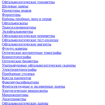
Офтальмологические тонометры
Щелевые лампы
Проекторы знаков
Форопторы
Наборы пробных линз и оправ
Офтальмоскопы
Трансиллюминаторы
Экзофтальмометры
Офтальмологические периметры
Офтальмологические тест-полоски
Офтальмологические магниты
Фундус-камеры
Оптические когерентные томографы
Корнеотопографы
Оптические биометры
Ультразвуковые офтальмологические сканеры
Электроретинографы
Приборные столики
Кресла пациентов
Факоэмульсификаторы
Фемтосекундные и эксимерные лазеры
Хирургические микроскопы
Микрокератомы
Диоптриметры
Офтальмологические лазеры