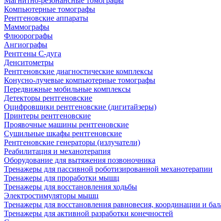
Магнитно-резонансные томографы
Компьютерные томографы
Рентгеновские аппараты
Маммографы
Флюорографы
Ангиографы
Рентгены С-дуга
Денситометры
Рентгеновские диагностические комплексы
Конусно-лучевые компьютерные томографы
Передвижные мобильные комплексы
Детекторы рентгеновские
Оцифровщики рентгеновские (дигитайзеры)
Принтеры рентгеновские
Проявочные машины рентгеновские
Сушильные шкафы рентгеновские
Рентгеновские генераторы (излучатели)
Реабилитация и механотерапия
Оборудование для вытяжения позвоночника
Тренажеры для пассивной роботизированной механотерапии
Тренажеры для проработки мышц
Тренажеры для восстановления ходьбы
Электростимуляторы мышц
Тренажеры для восстановления равновесия, координации и бал
Тренажеры для активной разработки конечностей