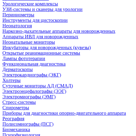
Урологические комплексы
УЗИ-системы и сканеры для урологии
Периниометры
Инструменты для цистоскопии
Неонатология
Наркозно-дыхательные аппараты для новорожденных
Аппараты ИВЛ для новорожденных
Неонатальные мониторы
Инкубаторы для новорожденных (кувезы)
Открытые реанимационные системы
Лампы фототерапии
Функциональная диагностика
Дерматоскопы
Электрокардиографы (ЭКГ)
Холтеры
Суточные мониторы АД (СМАД)
Электроэнцефалографы (ЭЭГ)
Электромиографы (ЭМГ)
Стресс-системы
Спирометры
Приборы для диагностики опорно-двигательного аппарата
Реография
Полисомнографы (ПСГ)
Биомеханика
Психофизиология