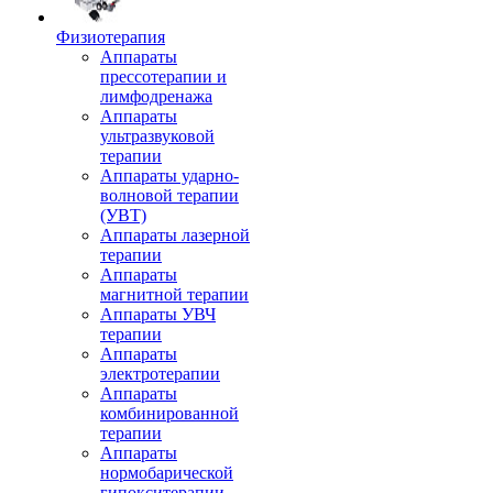
Физиотерапия
Аппараты
прессотерапии и
лимфодренажа
Аппараты
ультразвуковой
терапии
Аппараты ударно-
волновой терапии
(УВТ)
Аппараты лазерной
терапии
Аппараты
магнитной терапии
Аппараты УВЧ
терапии
Аппараты
электротерапии
Аппараты
комбинированной
терапии
Аппараты
нормобарической
гипокситерапии