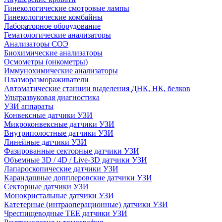
Гинекологические смотровые лампы
Гинекологические комбайны
Лабораторное оборудование
Гематологические анализаторы
Анализаторы СОЭ
Биохимические анализаторы
Осмометры (онкометры)
Иммунохимические анализаторы
Плазморазмораживатели
Автоматические станции выделения ДНК, НК, белков
Ультразвуковая диагностика
УЗИ аппараты
Конвексные датчики УЗИ
Микроконвексные датчики УЗИ
Внутриполостные датчики УЗИ
Линейные датчики УЗИ
Фазированные секторные датчики УЗИ
Объемные 3D / 4D / Live-3D датчики УЗИ
Лапароскопические датчики УЗИ
Карандашные допплеровские датчики УЗИ
Секторные датчики УЗИ
Монокристальные датчики УЗИ
Катетерные (интраоперационные) датчики УЗИ
Чреспищеводные TEE датчики УЗИ