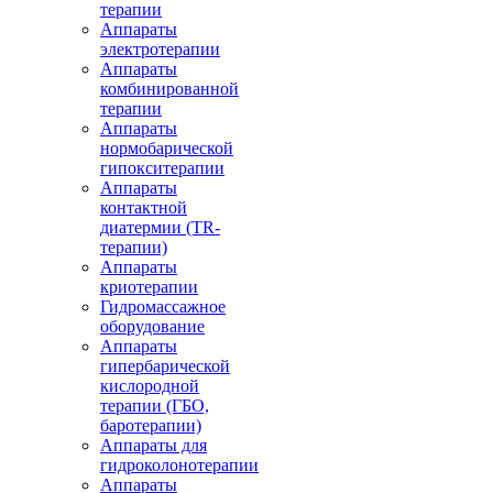
терапии
Аппараты
электротерапии
Аппараты
комбинированной
терапии
Аппараты
нормобарической
гипокситерапии
Аппараты
контактной
диатермии (TR-
терапии)
Аппараты
криотерапии
Гидромассажное
оборудование
Аппараты
гипербарической
кислородной
терапии (ГБО,
баротерапии)
Аппараты для
гидроколонотерапии
Аппараты