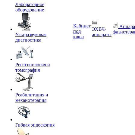
Лабораторное
оборудование
Кабинет
Аппара
ЭХВЧ-
под
физиотера
Ультразвуковая
аппараты
ключ
диагностика
Рентгенология и
томография
Реабилитация и
механотерапия
Гибкая эндоскопия