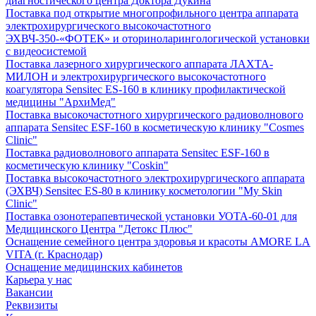
диагностического центра Доктора Дукина
Поставка под открытие многопрофильного центра аппарата
электрохирургического высокочастотного
ЭХВЧ-350-«ФОТЕК» и оториноларингологической установки
с видеосистемой
Поставка лазерного хирургического аппарата ЛАХТА-
МИЛОН и электрохирургического высокочастотного
коагулятора Sensitec ES-160 в клинику профилактической
медицины "АрхиМед"
Поставка высокочастотного хирургического радиоволнового
аппарата Sensitec ESF-160 в косметическую клинику "Cosmes
Clinic"
Поставка радиоволнового аппарата Sensitec ESF-160 в
косметическую клинику "Coskin"
Поставка высокочастотного электрохирургического аппарата
(ЭХВЧ) Sensitec ES-80 в клинику косметологии "My Skin
Clinic"
Поставка озонотерапевтической установки УОТА-60-01 для
Медицинского Центра "Детокс Плюс"
Оснащение семейного центра здоровья и красоты AMORE LA
VITA (г. Краснодар)
Оснащение медицинских кабинетов
Карьера у нас
Вакансии
Реквизиты