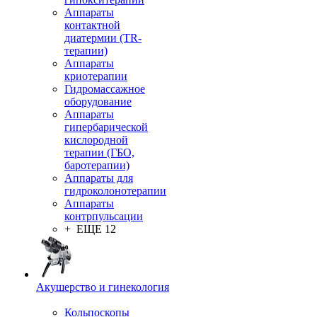
Аппараты
контактной
диатермии (TR-
терапии)
Аппараты
криотерапии
Гидромассажное
оборудование
Аппараты
гипербарической
кислородной
терапии (ГБО,
баротерапии)
Аппараты для
гидроколонотерапии
Аппараты
контрпульсации
+ ЕЩЕ 12
Акушерство и гинекология
Кольпоскопы