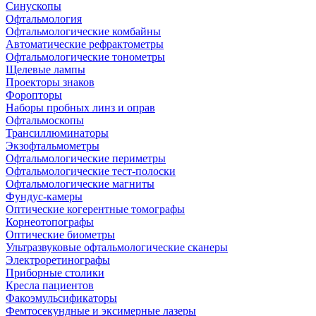
Синускопы
Офтальмология
Офтальмологические комбайны
Автоматические рефрактометры
Офтальмологические тонометры
Щелевые лампы
Проекторы знаков
Форопторы
Наборы пробных линз и оправ
Офтальмоскопы
Трансиллюминаторы
Экзофтальмометры
Офтальмологические периметры
Офтальмологические тест-полоски
Офтальмологические магниты
Фундус-камеры
Оптические когерентные томографы
Корнеотопографы
Оптические биометры
Ультразвуковые офтальмологические сканеры
Электроретинографы
Приборные столики
Кресла пациентов
Факоэмульсификаторы
Фемтосекундные и эксимерные лазеры