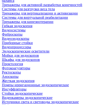
баланса
Тренажеры для активной разработки конечностей
Системы для разгрузки веса тела
Тренажеры для вертикализации и активизации
Системы для виртуальной реабилитации
Тренажеры для кинезиотерапии
Гибкая эндоскопия
Видеосистемы
Фиброскопы
Видеоэндоскопы
Приборные стойки
Видеопроцессоры
Эндоскопические осветители
Мойки для эндоскопов
Шкафы для эндоскопов
Проктология
Фотокоагуляторы
Ректоскопы
Аноскопы
Жесткая эндоскопия
Помпы ирригационные эндоскопические
Инсуффляторы
Стойки эндоскопические
Видеокамеры эндоскопические
Источники света и световоды эндоскопические