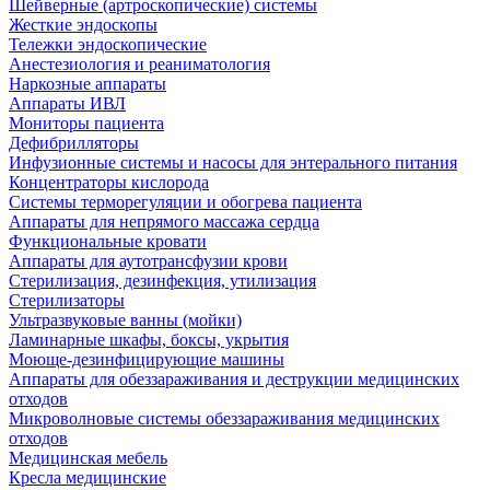
Шейверные (артроскопические) системы
Жесткие эндоскопы
Тележки эндоскопические
Анестезиология и реаниматология
Наркозные аппараты
Аппараты ИВЛ
Мониторы пациента
Дефибрилляторы
Инфузионные системы и насосы для энтерального питания
Концентраторы кислорода
Системы терморегуляции и обогрева пациента
Аппараты для непрямого массажа сердца
Функциональные кровати
Аппараты для аутотрансфузии крови
Стерилизация, дезинфекция, утилизация
Стерилизаторы
Ультразвуковые ванны (мойки)
Ламинарные шкафы, боксы, укрытия
Моюще-дезинфицирующие машины
Аппараты для обеззараживания и деструкции медицинских
отходов
Микроволновые системы обеззараживания медицинских
отходов
Медицинская мебель
Кресла медицинские