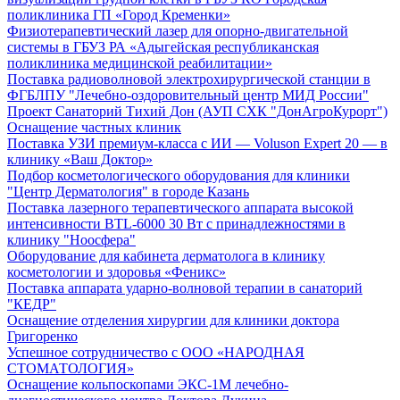
поликлиника ГП «Город Кременки»
Физиотерапевтический лазер для опорно-двигательной
системы в ГБУЗ РА «Адыгейская республиканская
поликлиника медицинской реабилитации»
Поставка радиоволновой электрохирургической станции в
ФГБЛПУ "Лечебно-оздоровительный центр МИД России"
Проект Санаторий Тихий Дон (АУП СХК "ДонАгроКурорт")
Оснащение частных клиник
Поставка УЗИ премиум-класса с ИИ — Voluson Expert 20 — в
клинику «Ваш Доктор»
Подбор косметологического оборудования для клиники
"Центр Дерматология" в городе Казань
Поставка лазерного терапевтического аппарата высокой
интенсивности BTL-6000 30 Вт с принадлежностями в
клинику "Ноосфера"
Оборудование для кабинета дерматолога в клинику
косметологии и здоровья «Феникс»
Поставка аппарата ударно-волновой терапии в санаторий
"КЕДР"
Оснащение отделения хирургии для клиники доктора
Григоренко
Успешное сотрудничество с ООО «НАРОДНАЯ
СТОМАТОЛОГИЯ»
Оснащение кольпоскопами ЭКС-1М лечебно-