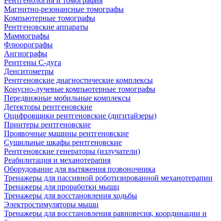
Рентгенология и томография
Магнитно-резонансные томографы
Компьютерные томографы
Рентгеновские аппараты
Маммографы
Флюорографы
Ангиографы
Рентгены С-дуга
Денситометры
Рентгеновские диагностические комплексы
Конусно-лучевые компьютерные томографы
Передвижные мобильные комплексы
Детекторы рентгеновские
Оцифровщики рентгеновские (дигитайзеры)
Принтеры рентгеновские
Проявочные машины рентгеновские
Сушильные шкафы рентгеновские
Рентгеновские генераторы (излучатели)
Реабилитация и механотерапия
Оборудование для вытяжения позвоночника
Тренажеры для пассивной роботизированной механотерапии
Тренажеры для проработки мышц
Тренажеры для восстановления ходьбы
Электростимуляторы мышц
Тренажеры для восстановления равновесия, координации и