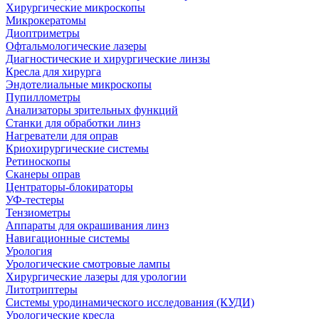
Хирургические микроскопы
Микрокератомы
Диоптриметры
Офтальмологические лазеры
Диагностические и хирургические линзы
Кресла для хирурга
Эндотелиальные микроскопы
Пупиллометры
Анализаторы зрительных функций
Станки для обработки линз
Нагреватели для оправ
Криохирургические системы
Ретиноскопы
Сканеры оправ
Центраторы-блокираторы
УФ-тестеры
Тензиометры
Аппараты для окрашивания линз
Навигационные системы
Урология
Урологические смотровые лампы
Хирургические лазеры для урологии
Литотриптеры
Системы уродинамического исследования (КУДИ)
Урологические кресла