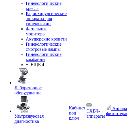
Гинекологические
кресла
Радиохирургические
аппараты для
гинекологии
Фетальные
мониторы
Акушерские кровати
Гинекологические
смотровые лампы
Гинекологические
комбайны
+ ЕЩЕ 4
Лабораторное
оборудование
Кабинет
Аппара
ЭХВЧ-
под
физиотера
Ультразвуковая
аппараты
ключ
диагностика