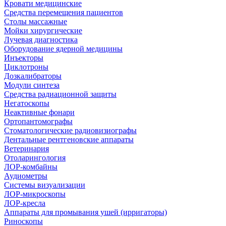
Кровати медицинские
Средства перемещения пациентов
Столы массажные
Мойки хирургические
Лучевая диагностика
Оборудование ядерной медицины
Инъекторы
Циклотроны
Дозкалибраторы
Модули синтеза
Средства радиационной защиты
Негатоскопы
Неактивные фонари
Ортопантомографы
Стоматологические радиовизиографы
Дентальные рентгеновские аппараты
Ветеринария
Отоларингология
ЛОР-комбайны
Аудиометры
Системы визуализации
ЛОР-микроскопы
ЛОР-кресла
Аппараты для промывания ушей (ирригаторы)
Риноскопы