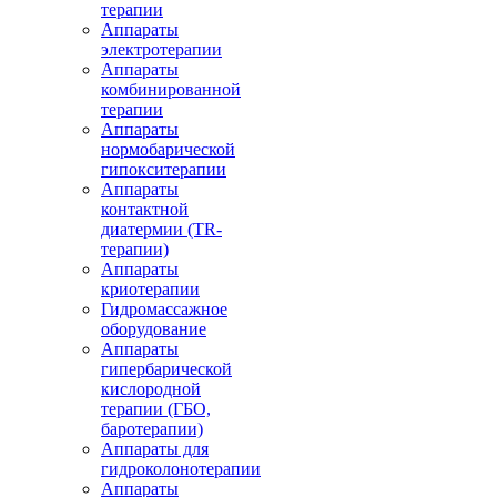
терапии
Аппараты
электротерапии
Аппараты
комбинированной
терапии
Аппараты
нормобарической
гипокситерапии
Аппараты
контактной
диатермии (TR-
терапии)
Аппараты
криотерапии
Гидромассажное
оборудование
Аппараты
гипербарической
кислородной
терапии (ГБО,
баротерапии)
Аппараты для
гидроколонотерапии
Аппараты