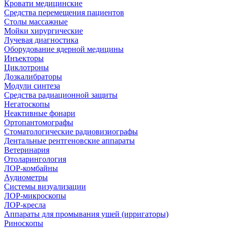
Кровати медицинские
Средства перемещения пациентов
Столы массажные
Мойки хирургические
Лучевая диагностика
Оборудование ядерной медицины
Инъекторы
Циклотроны
Дозкалибраторы
Модули синтеза
Средства радиационной защиты
Негатоскопы
Неактивные фонари
Ортопантомографы
Стоматологические радиовизиографы
Дентальные рентгеновские аппараты
Ветеринария
Отоларингология
ЛОР-комбайны
Аудиометры
Системы визуализации
ЛОР-микроскопы
ЛОР-кресла
Аппараты для промывания ушей (ирригаторы)
Риноскопы