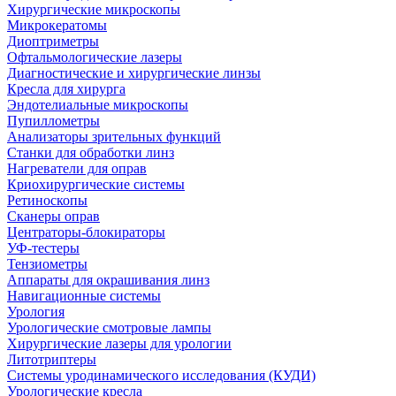
Хирургические микроскопы
Микрокератомы
Диоптриметры
Офтальмологические лазеры
Диагностические и хирургические линзы
Кресла для хирурга
Эндотелиальные микроскопы
Пупиллометры
Анализаторы зрительных функций
Станки для обработки линз
Нагреватели для оправ
Криохирургические системы
Ретиноскопы
Сканеры оправ
Центраторы-блокираторы
УФ-тестеры
Тензиометры
Аппараты для окрашивания линз
Навигационные системы
Урология
Урологические смотровые лампы
Хирургические лазеры для урологии
Литотриптеры
Системы уродинамического исследования (КУДИ)
Урологические кресла