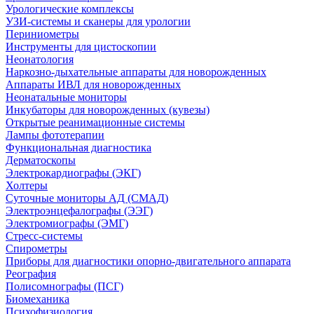
Урологические комплексы
УЗИ-системы и сканеры для урологии
Периниометры
Инструменты для цистоскопии
Неонатология
Наркозно-дыхательные аппараты для новорожденных
Аппараты ИВЛ для новорожденных
Неонатальные мониторы
Инкубаторы для новорожденных (кувезы)
Открытые реанимационные системы
Лампы фототерапии
Функциональная диагностика
Дерматоскопы
Электрокардиографы (ЭКГ)
Холтеры
Суточные мониторы АД (СМАД)
Электроэнцефалографы (ЭЭГ)
Электромиографы (ЭМГ)
Стресс-системы
Спирометры
Приборы для диагностики опорно-двигательного аппарата
Реография
Полисомнографы (ПСГ)
Биомеханика
Психофизиология