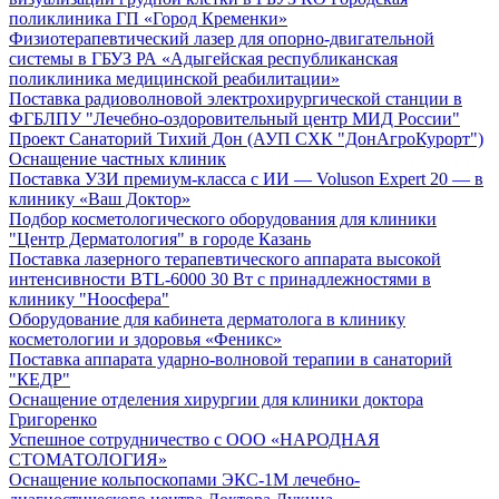
поликлиника ГП «Город Кременки»
Физиотерапевтический лазер для опорно-двигательной
системы в ГБУЗ РА «Адыгейская республиканская
поликлиника медицинской реабилитации»
Поставка радиоволновой электрохирургической станции в
ФГБЛПУ "Лечебно-оздоровительный центр МИД России"
Проект Санаторий Тихий Дон (АУП СХК "ДонАгроКурорт")
Оснащение частных клиник
Поставка УЗИ премиум-класса с ИИ — Voluson Expert 20 — в
клинику «Ваш Доктор»
Подбор косметологического оборудования для клиники
"Центр Дерматология" в городе Казань
Поставка лазерного терапевтического аппарата высокой
интенсивности BTL-6000 30 Вт с принадлежностями в
клинику "Ноосфера"
Оборудование для кабинета дерматолога в клинику
косметологии и здоровья «Феникс»
Поставка аппарата ударно-волновой терапии в санаторий
"КЕДР"
Оснащение отделения хирургии для клиники доктора
Григоренко
Успешное сотрудничество с ООО «НАРОДНАЯ
СТОМАТОЛОГИЯ»
Оснащение кольпоскопами ЭКС-1М лечебно-