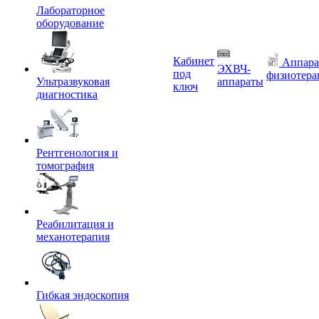
Лабораторное
оборудование
Кабинет
Аппара
ЭХВЧ-
под
физиотера
Ультразвуковая
аппараты
ключ
диагностика
Рентгенология и
томография
Реабилитация и
механотерапия
Гибкая эндоскопия