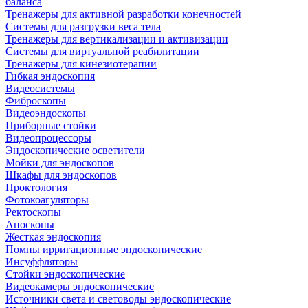
баланса
Тренажеры для активной разработки конечностей
Системы для разгрузки веса тела
Тренажеры для вертикализации и активизации
Системы для виртуальной реабилитации
Тренажеры для кинезиотерапии
Гибкая эндоскопия
Видеосистемы
Фиброскопы
Видеоэндоскопы
Приборные стойки
Видеопроцессоры
Эндоскопические осветители
Мойки для эндоскопов
Шкафы для эндоскопов
Проктология
Фотокоагуляторы
Ректоскопы
Аноскопы
Жесткая эндоскопия
Помпы ирригационные эндоскопические
Инсуффляторы
Стойки эндоскопические
Видеокамеры эндоскопические
Источники света и световоды эндоскопические