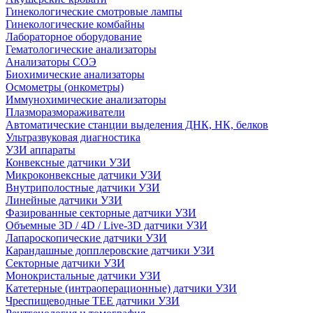
Гинекологические смотровые лампы
Гинекологические комбайны
Лабораторное оборудование
Гематологические анализаторы
Анализаторы СОЭ
Биохимические анализаторы
Осмометры (онкометры)
Иммунохимические анализаторы
Плазморазмораживатели
Автоматические станции выделения ДНК, НК, белков
Ультразвуковая диагностика
УЗИ аппараты
Конвексные датчики УЗИ
Микроконвексные датчики УЗИ
Внутриполостные датчики УЗИ
Линейные датчики УЗИ
Фазированные секторные датчики УЗИ
Объемные 3D / 4D / Live-3D датчики УЗИ
Лапароскопические датчики УЗИ
Карандашные допплеровские датчики УЗИ
Секторные датчики УЗИ
Монокристальные датчики УЗИ
Катетерные (интраоперационные) датчики УЗИ
Чреспищеводные TEE датчики УЗИ