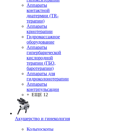
Аппараты
контактной
диатермии (TR-
терапии)
Аппараты
криотерапии
Гидромассажное
оборудование
Аппараты
гипербарической
кислородной
терапии (ГБО,
баротерапии)
Аппараты для
гидроколонотерапии
Аппараты
контрпульсации
+ ЕЩЕ 12
Акушерство и гинекология
Кольпоскопы