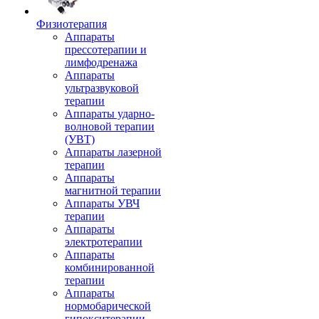
Физиотерапия
Аппараты
прессотерапии и
лимфодренажа
Аппараты
ультразвуковой
терапии
Аппараты ударно-
волновой терапии
(УВТ)
Аппараты лазерной
терапии
Аппараты
магнитной терапии
Аппараты УВЧ
терапии
Аппараты
электротерапии
Аппараты
комбинированной
терапии
Аппараты
нормобарической
гипокситерапии