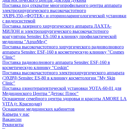
диагностического центра Доктора Дукина
Поставка под открытие многопрофильного центра аппарата
электрохирургического высокочастотного
ЭХВЧ-350-«ФОТЕК» и оториноларингологической установки
с видеосистемой
Поставка лазерного хирургического аппарата ЛАХТА-
МИЛОН и электрохирургического высокочастотного
коагулятора Sensitec ES-160 в клинику профилактической
медицины "АрхиМед"
Поставка высокочастотного хирургического радиоволнового
аппарата Sensitec ESF-160 в косметическую клинику "Cosmes
Clinic"
Поставка радиоволнового аппарата Sensitec ESF-160 в
косметическую клинику "Coskin"
Поставка высокочастотного электрохирургического аппарата
(ЭХВЧ) Sensitec ES-80 в клинику косметологии "My Skin
Clinic"
Поставка озонотерапевтической установки УОТА-60-01 для
Медицинского Центра "Детокс Плюс"
Оснащение семейного центра здоровья и красоты AMORE LA
VITA (г. Краснодар)
Оснащение медицинских кабинетов
Карьера у нас
Вакансии
Реквизиты