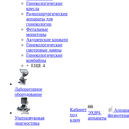
Гинекологические
кресла
Радиохирургические
аппараты для
гинекологии
Фетальные
мониторы
Акушерские кровати
Гинекологические
смотровые лампы
Гинекологические
комбайны
+ ЕЩЕ 4
Лабораторное
оборудование
Кабинет
Аппара
ЭХВЧ-
под
физиотера
Ультразвуковая
аппараты
ключ
диагностика