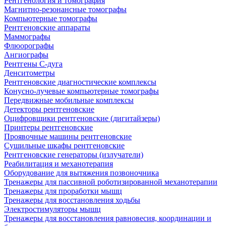
Рентгенология и томография
Магнитно-резонансные томографы
Компьютерные томографы
Рентгеновские аппараты
Маммографы
Флюорографы
Ангиографы
Рентгены С-дуга
Денситометры
Рентгеновские диагностические комплексы
Конусно-лучевые компьютерные томографы
Передвижные мобильные комплексы
Детекторы рентгеновские
Оцифровщики рентгеновские (дигитайзеры)
Принтеры рентгеновские
Проявочные машины рентгеновские
Сушильные шкафы рентгеновские
Рентгеновские генераторы (излучатели)
Реабилитация и механотерапия
Оборудование для вытяжения позвоночника
Тренажеры для пассивной роботизированной механотерапии
Тренажеры для проработки мышц
Тренажеры для восстановления ходьбы
Электростимуляторы мышц
Тренажеры для восстановления равновесия, координации и