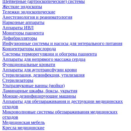
Шейверные (артроскопические) системы
Жесткие эндоскопы
Тележки эндоскопические
Анестезиология и реаниматология
Наркозные аппараты
Аппараты ИВЛ
Мониторы пациента
Дефибрилляторы
Инфузионные системы и насосы для энтерального питания
Концентраторы кислорода
Системы терморегуляции и обогрева пациента
Аппараты для непрямого массажа сердца
Функциональные кровати
Аппараты для аутотрансфузии крови
Стерилизация, дезинфекция, утилизация
Стерилизаторы
Ультразвуковые ванны (мойки)
Ламинарные шкафы, боксы, укрытия
Моюще-дезинфицирующие машины
Аппараты для обеззараживания и деструкции медицинских
отходов
Микроволновые системы обеззараживания медицинских
отходов
Медицинская мебель
Кресла медицинские