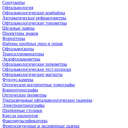
Синускопы
Офтальмология
Офтальмологические комбайны
Автоматические рефрактометры
Офтальмологические тонометры
Щелевые лампы
Проекторы знаков
Форопторы
Наборы пробных линз и оправ
Офтальмоскопы
Трансиллюминаторы
Экзофтальмометры
Офтальмологические периметры
Офтальмологические тест-полоски
Офтальмологические магниты
Фундус-камеры
Оптические когерентные томографы
Корнеотопографы
Оптические биометры
Ультразвуковые офтальмологические сканеры
Электроретинографы
Приборные столики
Кресла пациентов
Факоэмульсификаторы
Фемтосекундные и эксимерные лазеры