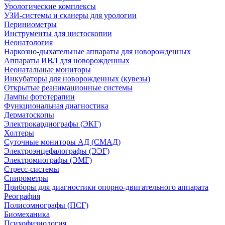
Урологические комплексы
УЗИ-системы и сканеры для урологии
Периниометры
Инструменты для цистоскопии
Неонатология
Наркозно-дыхательные аппараты для новорожденных
Аппараты ИВЛ для новорожденных
Неонатальные мониторы
Инкубаторы для новорожденных (кувезы)
Открытые реанимационные системы
Лампы фототерапии
Функциональная диагностика
Дерматоскопы
Электрокардиографы (ЭКГ)
Холтеры
Суточные мониторы АД (СМАД)
Электроэнцефалографы (ЭЭГ)
Электромиографы (ЭМГ)
Стресс-системы
Спирометры
Приборы для диагностики опорно-двигательного аппарата
Реография
Полисомнографы (ПСГ)
Биомеханика
Психофизиология