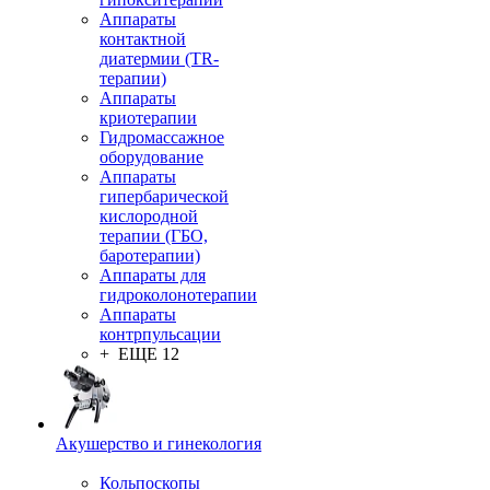
Аппараты
контактной
диатермии (TR-
терапии)
Аппараты
криотерапии
Гидромассажное
оборудование
Аппараты
гипербарической
кислородной
терапии (ГБО,
баротерапии)
Аппараты для
гидроколонотерапии
Аппараты
контрпульсации
+ ЕЩЕ 12
Акушерство и гинекология
Кольпоскопы