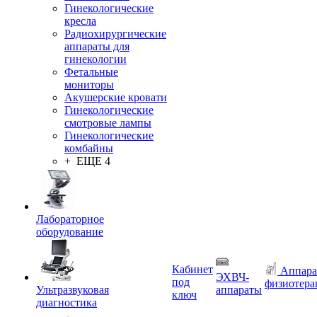
Гинекологические
кресла
Радиохирургические
аппараты для
гинекологии
Фетальные
мониторы
Акушерские кровати
Гинекологические
смотровые лампы
Гинекологические
комбайны
+ ЕЩЕ 4
Лабораторное
оборудование
Кабинет
Аппара
ЭХВЧ-
под
физиотера
Ультразвуковая
аппараты
ключ
диагностика