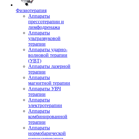
Физиотерапия
Аппараты
прессотерапии и
лимфодренажа
Аппараты
ультразвуковой
терапии
Аппараты ударно-
волновой терапии
(УВТ)
Аппараты лазерной
терапии
Аппараты
магнитной терапии
Аппараты УВЧ
терапии
Аппараты
электротерапии
Аппараты
комбинированной
терапии
Аппараты
нормобарической
гипокситерапии