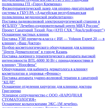
поликлиника ГП «Город Кременки»
Физиотерапевтический лазер для опорно-двигательной
системы в ГБУЗ РА «Адыгейская республиканская
поликлиника медицинской реабилитации»
Поставка радиоволновой электрохирургической станции в
ФГБЛПУ "Лечебно-оздоровительный центр МИД России"
Проект Санаторий Тихий Дон (АУП СХК "ДонАгроКурорт")
Оснащение частных клиник
Поставка УЗИ премиум-класса с ИИ — Voluson Expert 20 — в
клинику «Ваш Доктор»
Подбор косметологического оборудования для клиники
"Центр Дерматология" в городе Казань
Поставка лазерного терапевтического аппарата высокой
интенсивности BTL-6000 30 Вт с принадлежностями в
клинику "Ноосфера"
Оборудование для кабинета дерматолога в клинику
косметологии и здоровья «Феникс»
Поставка аппарата ударно-волновой терапии в санаторий
"КЕДР"
Оснащение отделения хирургии для клиники доктора
Григоренко
Успешное сотрудничество с ООО «НАРОДНАЯ
СТОМАТОЛОГИЯ»
Оснащение кольпоскопами ЭКС-1М лечебно-