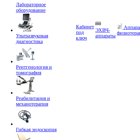
Лабораторное
оборудование
Кабинет
Аппара
ЭХВЧ-
под
физиотера
Ультразвуковая
аппараты
ключ
диагностика
Рентгенология и
томография
Реабилитация и
механотерапия
Гибкая эндоскопия