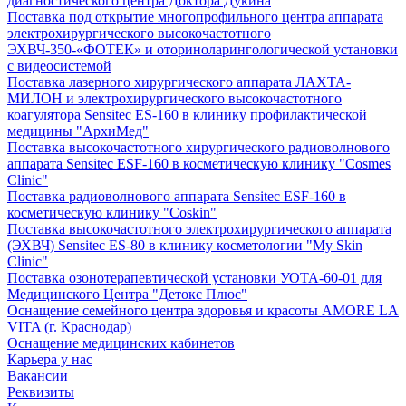
диагностического центра Доктора Дукина
Поставка под открытие многопрофильного центра аппарата
электрохирургического высокочастотного
ЭХВЧ-350-«ФОТЕК» и оториноларингологической установки
с видеосистемой
Поставка лазерного хирургического аппарата ЛАХТА-
МИЛОН и электрохирургического высокочастотного
коагулятора Sensitec ES-160 в клинику профилактической
медицины "АрхиМед"
Поставка высокочастотного хирургического радиоволнового
аппарата Sensitec ESF-160 в косметическую клинику "Cosmes
Clinic"
Поставка радиоволнового аппарата Sensitec ESF-160 в
косметическую клинику "Coskin"
Поставка высокочастотного электрохирургического аппарата
(ЭХВЧ) Sensitec ES-80 в клинику косметологии "My Skin
Clinic"
Поставка озонотерапевтической установки УОТА-60-01 для
Медицинского Центра "Детокс Плюс"
Оснащение семейного центра здоровья и красоты AMORE LA
VITA (г. Краснодар)
Оснащение медицинских кабинетов
Карьера у нас
Вакансии
Реквизиты