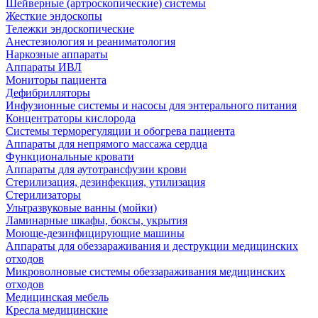
Шейверные (артроскопические) системы
Жесткие эндоскопы
Тележки эндоскопические
Анестезиология и реаниматология
Наркозные аппараты
Аппараты ИВЛ
Мониторы пациента
Дефибрилляторы
Инфузионные системы и насосы для энтерального питания
Концентраторы кислорода
Системы терморегуляции и обогрева пациента
Аппараты для непрямого массажа сердца
Функциональные кровати
Аппараты для аутотрансфузии крови
Стерилизация, дезинфекция, утилизация
Стерилизаторы
Ультразвуковые ванны (мойки)
Ламинарные шкафы, боксы, укрытия
Моюще-дезинфицирующие машины
Аппараты для обеззараживания и деструкции медицинских
отходов
Микроволновые системы обеззараживания медицинских
отходов
Медицинская мебель
Кресла медицинские