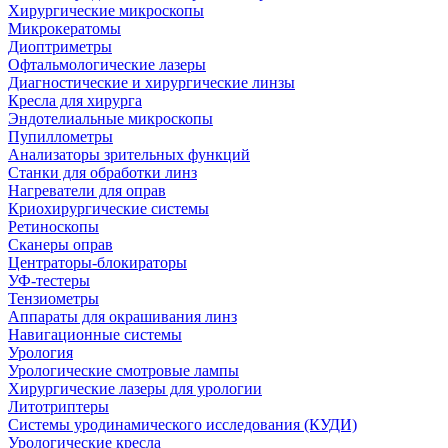
Хирургические микроскопы
Микрокератомы
Диоптриметры
Офтальмологические лазеры
Диагностические и хирургические линзы
Кресла для хирурга
Эндотелиальные микроскопы
Пупиллометры
Анализаторы зрительных функций
Станки для обработки линз
Нагреватели для оправ
Криохирургические системы
Ретиноскопы
Сканеры оправ
Центраторы-блокираторы
УФ-тестеры
Тензиометры
Аппараты для окрашивания линз
Навигационные системы
Урология
Урологические смотровые лампы
Хирургические лазеры для урологии
Литотриптеры
Системы уродинамического исследования (КУДИ)
Урологические кресла