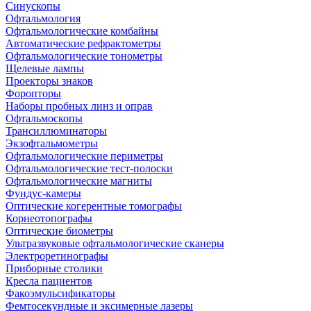
Синускопы
Офтальмология
Офтальмологические комбайны
Автоматические рефрактометры
Офтальмологические тонометры
Щелевые лампы
Проекторы знаков
Форопторы
Наборы пробных линз и оправ
Офтальмоскопы
Трансиллюминаторы
Экзофтальмометры
Офтальмологические периметры
Офтальмологические тест-полоски
Офтальмологические магниты
Фундус-камеры
Оптические когерентные томографы
Корнеотопографы
Оптические биометры
Ультразвуковые офтальмологические сканеры
Электроретинографы
Приборные столики
Кресла пациентов
Факоэмульсификаторы
Фемтосекундные и эксимерные лазеры