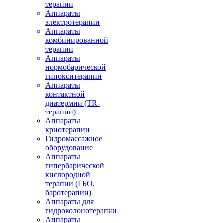
терапии
Аппараты
электротерапии
Аппараты
комбинированной
терапии
Аппараты
нормобарической
гипокситерапии
Аппараты
контактной
диатермии (TR-
терапии)
Аппараты
криотерапии
Гидромассажное
оборудование
Аппараты
гипербарической
кислородной
терапии (ГБО,
баротерапии)
Аппараты для
гидроколонотерапии
Аппараты