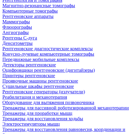
Рентгенология и томография
Магнитно-резонансные томографы
Компьютерные томографы
Рентгеновские аппараты
Маммографы
Флюорографы
Ангиографы
Рентгены С-дуга
Денситометры
Рентгеновские диагностические комплексы
Конусно-лучевые компьютерные томографы
Передвижные мобильные комплексы
Детекторы рентгеновские
Оцифровщики рентгеновские (дигитайзеры)
Принтеры рентгеновские
Проявочные машины рентгеновские
Сушильные шкафы рентгеновские
Рентгеновские генераторы (излучатели)
Реабилитация и механотерапия
Оборудование для вытяжения позвоночника
Тренажеры для пассивной роботизированной механотерапии
Тренажеры для проработки мышц
Тренажеры для восстановления ходьбы
Электростимуляторы мышц
Тренажеры для восстановления равновесия, координации и