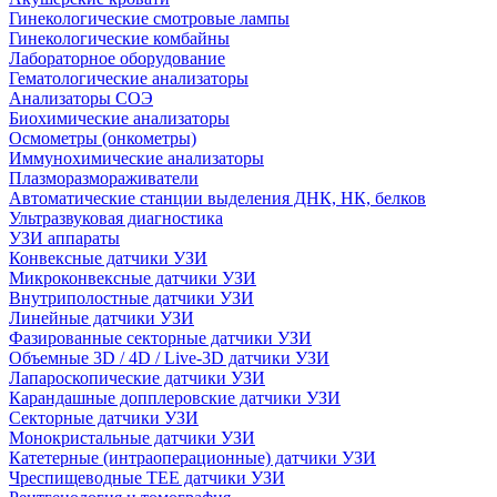
Гинекологические смотровые лампы
Гинекологические комбайны
Лабораторное оборудование
Гематологические анализаторы
Анализаторы СОЭ
Биохимические анализаторы
Осмометры (онкометры)
Иммунохимические анализаторы
Плазморазмораживатели
Автоматические станции выделения ДНК, НК, белков
Ультразвуковая диагностика
УЗИ аппараты
Конвексные датчики УЗИ
Микроконвексные датчики УЗИ
Внутриполостные датчики УЗИ
Линейные датчики УЗИ
Фазированные секторные датчики УЗИ
Объемные 3D / 4D / Live-3D датчики УЗИ
Лапароскопические датчики УЗИ
Карандашные допплеровские датчики УЗИ
Секторные датчики УЗИ
Монокристальные датчики УЗИ
Катетерные (интраоперационные) датчики УЗИ
Чреспищеводные TEE датчики УЗИ