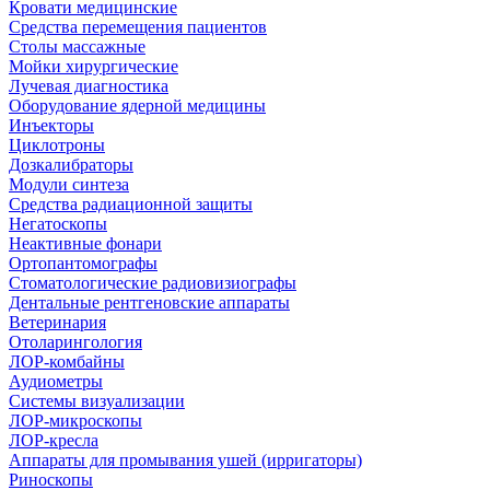
Кровати медицинские
Средства перемещения пациентов
Столы массажные
Мойки хирургические
Лучевая диагностика
Оборудование ядерной медицины
Инъекторы
Циклотроны
Дозкалибраторы
Модули синтеза
Средства радиационной защиты
Негатоскопы
Неактивные фонари
Ортопантомографы
Стоматологические радиовизиографы
Дентальные рентгеновские аппараты
Ветеринария
Отоларингология
ЛОР-комбайны
Аудиометры
Системы визуализации
ЛОР-микроскопы
ЛОР-кресла
Аппараты для промывания ушей (ирригаторы)
Риноскопы