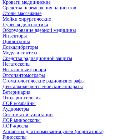
Кровати медицинские
Средства перемещения пациентов
Столы массажные
Мойки хирургические
Лучевая диагностика
Оборудование ядерной медицины
Инъекторы
Циклотроны
Дозкалибраторы
Модули синтеза
Средства радиационной защиты
Негатоскопы
Неактивные фонари
Ортопантомографы
Стоматологические радиовизиографы
Дентальные рентгеновские аппараты
Ветеринария
Отоларингология
ЛОР-комбайны
Аудиометры
Системы визуализации
ЛОР-микроскопы
ЛОР-кресла
Аппараты для промывания ушей (ирригаторы)
Риноскопы