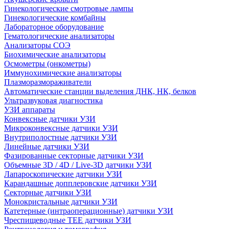
Гинекологические смотровые лампы
Гинекологические комбайны
Лабораторное оборудование
Гематологические анализаторы
Анализаторы СОЭ
Биохимические анализаторы
Осмометры (онкометры)
Иммунохимические анализаторы
Плазморазмораживатели
Автоматические станции выделения ДНК, НК, белков
Ультразвуковая диагностика
УЗИ аппараты
Конвексные датчики УЗИ
Микроконвексные датчики УЗИ
Внутриполостные датчики УЗИ
Линейные датчики УЗИ
Фазированные секторные датчики УЗИ
Объемные 3D / 4D / Live-3D датчики УЗИ
Лапароскопические датчики УЗИ
Карандашные допплеровские датчики УЗИ
Секторные датчики УЗИ
Монокристальные датчики УЗИ
Катетерные (интраоперационные) датчики УЗИ
Чреспищеводные TEE датчики УЗИ