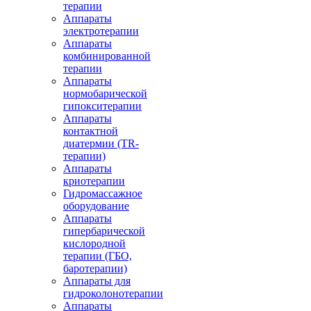
терапии
Аппараты
электротерапии
Аппараты
комбинированной
терапии
Аппараты
нормобарической
гипокситерапии
Аппараты
контактной
диатермии (TR-
терапии)
Аппараты
криотерапии
Гидромассажное
оборудование
Аппараты
гипербарической
кислородной
терапии (ГБО,
баротерапии)
Аппараты для
гидроколонотерапии
Аппараты