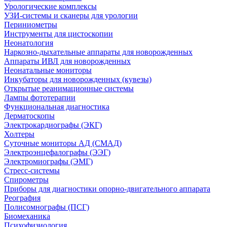
Урологические комплексы
УЗИ-системы и сканеры для урологии
Периниометры
Инструменты для цистоскопии
Неонатология
Наркозно-дыхательные аппараты для новорожденных
Аппараты ИВЛ для новорожденных
Неонатальные мониторы
Инкубаторы для новорожденных (кувезы)
Открытые реанимационные системы
Лампы фототерапии
Функциональная диагностика
Дерматоскопы
Электрокардиографы (ЭКГ)
Холтеры
Суточные мониторы АД (СМАД)
Электроэнцефалографы (ЭЭГ)
Электромиографы (ЭМГ)
Стресс-системы
Спирометры
Приборы для диагностики опорно-двигательного аппарата
Реография
Полисомнографы (ПСГ)
Биомеханика
Психофизиология