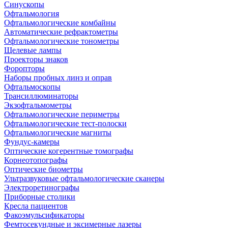
Синускопы
Офтальмология
Офтальмологические комбайны
Автоматические рефрактометры
Офтальмологические тонометры
Щелевые лампы
Проекторы знаков
Форопторы
Наборы пробных линз и оправ
Офтальмоскопы
Трансиллюминаторы
Экзофтальмометры
Офтальмологические периметры
Офтальмологические тест-полоски
Офтальмологические магниты
Фундус-камеры
Оптические когерентные томографы
Корнеотопографы
Оптические биометры
Ультразвуковые офтальмологические сканеры
Электроретинографы
Приборные столики
Кресла пациентов
Факоэмульсификаторы
Фемтосекундные и эксимерные лазеры