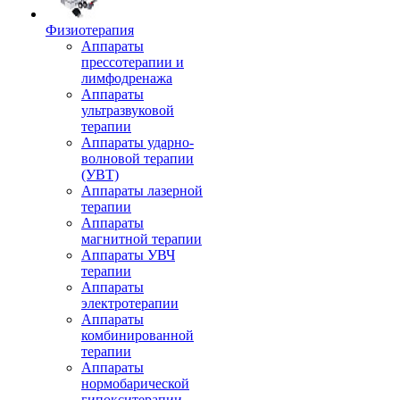
Физиотерапия
Аппараты
прессотерапии и
лимфодренажа
Аппараты
ультразвуковой
терапии
Аппараты ударно-
волновой терапии
(УВТ)
Аппараты лазерной
терапии
Аппараты
магнитной терапии
Аппараты УВЧ
терапии
Аппараты
электротерапии
Аппараты
комбинированной
терапии
Аппараты
нормобарической
гипокситерапии