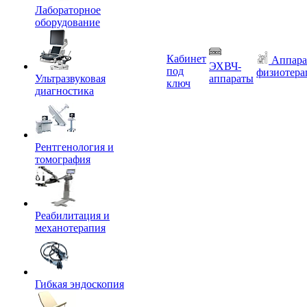
Лабораторное
оборудование
Кабинет
Аппара
ЭХВЧ-
под
физиотера
Ультразвуковая
аппараты
ключ
диагностика
Рентгенология и
томография
Реабилитация и
механотерапия
Гибкая эндоскопия