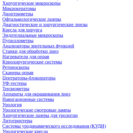
Хирургические микроскопы
Микрокератомы
Диоптриметры
Офтальмологические лазеры
Диагностические и хирургические линзы
Кресла для хирурга
Эндотелиальные микроскопы
Пупиллометры
Анализаторы зрительных функций
Станки для обработки линз
Нагреватели для оправ
Криохирургические системы
Ретиноскопы
Сканеры оправ
Центраторы-блокираторы
УФ-тестеры
Тензиометры
Аппараты для окрашивания линз
Навигационные системы
Урология
Урологические смотровые лампы
Хирургические лазеры для урологии
Литотриптеры
Системы уродинамического исследования (КУДИ)
Урологические кресла