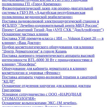
поликлиника ГП «Город Кременки»
Физиотерапевтический лазер для опорно-двигательной
системы в ГБУЗ РА «Адыгейская республиканская
поликлиника медицинской реабилитации»
Поставка радиоволновой электрохирургической станции в
ФГБЛПУ "Лечебно-оздоровительный центр МИД России"
Проект Санаторий Тихий Дон (АУП СХК "ДонАгроКурорт")
Оснащение частных клиник
Поставка УЗИ премиум-класса с ИИ — Voluson Expert 20 — в
клинику «Ваш Доктор»
Подбор косметологического оборудования для клиники
"Центр Дерматология" в городе Казань
Поставка лазерного терапевтического аппарата высокой
интенсивности BTL-6000 30 Вт с принадлежностями в
клинику "Ноосфера"
Оборудование для кабинета дерматолога в клинику
косметологии и здоровья «Феникс»
Поставка аппарата ударно-волновой терапии в санаторий
"КЕДР"
Оснащение отделения хирургии для клиники доктора
Григоренко
Успешное сотрудничество с ООО «НАРОДНАЯ
СТОМАТОЛОГИЯ»
Оснащение кольпоскопами ЭКС-1М лечебно-