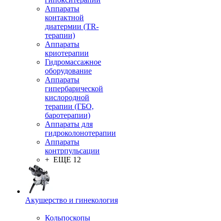
Аппараты
контактной
диатермии (TR-
терапии)
Аппараты
криотерапии
Гидромассажное
оборудование
Аппараты
гипербарической
кислородной
терапии (ГБО,
баротерапии)
Аппараты для
гидроколонотерапии
Аппараты
контрпульсации
+ ЕЩЕ 12
Акушерство и гинекология
Кольпоскопы