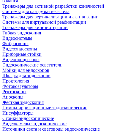
баланса
Тренажеры для активной разработки конечностей
Системы для разгрузки веса тела
Тренажеры для вертикализации и активизации
Системы для виртуальной реабилитации
Тренажеры для кинезиотерапии
Гибкая эндоскопия
Видеосистемы
Фиброскопы
Видеоэндоскопы
Приборные стойки
Видеопроцессоры
Эндоскопические осветители
Мойки для эндоскопов
Шкафы для эндоскопов
Проктология
Фотокоагуляторы
Ректоскопы
Аноскопы
Жесткая эндоскопия
Помпы ирригационные эндоскопические
Инсуффляторы
Стойки эндоскопические
Видеокамеры эндоскопические
Источники света и световоды эндоскопические