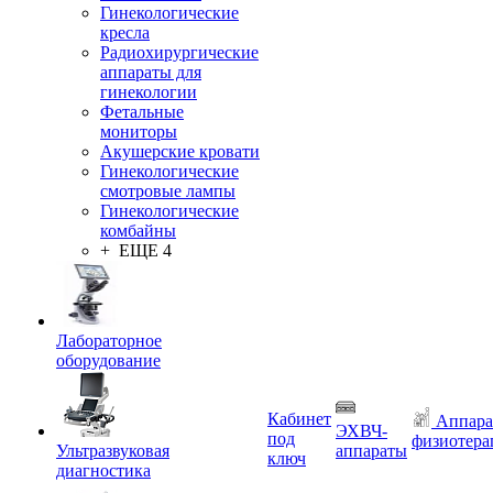
Гинекологические
кресла
Радиохирургические
аппараты для
гинекологии
Фетальные
мониторы
Акушерские кровати
Гинекологические
смотровые лампы
Гинекологические
комбайны
+ ЕЩЕ 4
Лабораторное
оборудование
Кабинет
Аппара
ЭХВЧ-
под
физиотера
Ультразвуковая
аппараты
ключ
диагностика