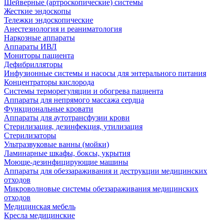
Шейверные (артроскопические) системы
Жесткие эндоскопы
Тележки эндоскопические
Анестезиология и реаниматология
Наркозные аппараты
Аппараты ИВЛ
Мониторы пациента
Дефибрилляторы
Инфузионные системы и насосы для энтерального питания
Концентраторы кислорода
Системы терморегуляции и обогрева пациента
Аппараты для непрямого массажа сердца
Функциональные кровати
Аппараты для аутотрансфузии крови
Стерилизация, дезинфекция, утилизация
Стерилизаторы
Ультразвуковые ванны (мойки)
Ламинарные шкафы, боксы, укрытия
Моюще-дезинфицирующие машины
Аппараты для обеззараживания и деструкции медицинских
отходов
Микроволновые системы обеззараживания медицинских
отходов
Медицинская мебель
Кресла медицинские