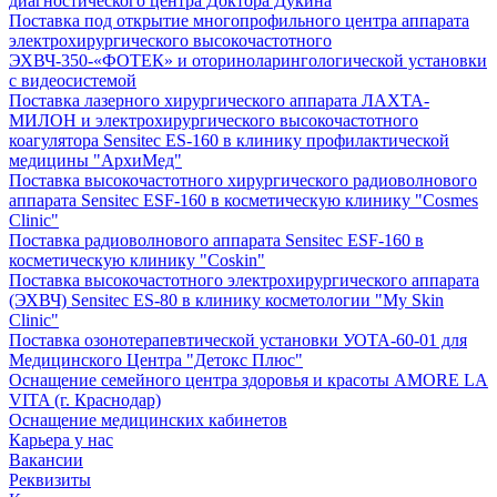
диагностического центра Доктора Дукина
Поставка под открытие многопрофильного центра аппарата
электрохирургического высокочастотного
ЭХВЧ-350-«ФОТЕК» и оториноларингологической установки
с видеосистемой
Поставка лазерного хирургического аппарата ЛАХТА-
МИЛОН и электрохирургического высокочастотного
коагулятора Sensitec ES-160 в клинику профилактической
медицины "АрхиМед"
Поставка высокочастотного хирургического радиоволнового
аппарата Sensitec ESF-160 в косметическую клинику "Cosmes
Clinic"
Поставка радиоволнового аппарата Sensitec ESF-160 в
косметическую клинику "Coskin"
Поставка высокочастотного электрохирургического аппарата
(ЭХВЧ) Sensitec ES-80 в клинику косметологии "My Skin
Clinic"
Поставка озонотерапевтической установки УОТА-60-01 для
Медицинского Центра "Детокс Плюс"
Оснащение семейного центра здоровья и красоты AMORE LA
VITA (г. Краснодар)
Оснащение медицинских кабинетов
Карьера у нас
Вакансии
Реквизиты