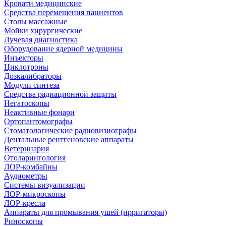
Кровати медицинские
Средства перемещения пациентов
Столы массажные
Мойки хирургические
Лучевая диагностика
Оборудование ядерной медицины
Инъекторы
Циклотроны
Дозкалибраторы
Модули синтеза
Средства радиационной защиты
Негатоскопы
Неактивные фонари
Ортопантомографы
Стоматологические радиовизиографы
Дентальные рентгеновские аппараты
Ветеринария
Отоларингология
ЛОР-комбайны
Аудиометры
Системы визуализации
ЛОР-микроскопы
ЛОР-кресла
Аппараты для промывания ушей (ирригаторы)
Риноскопы