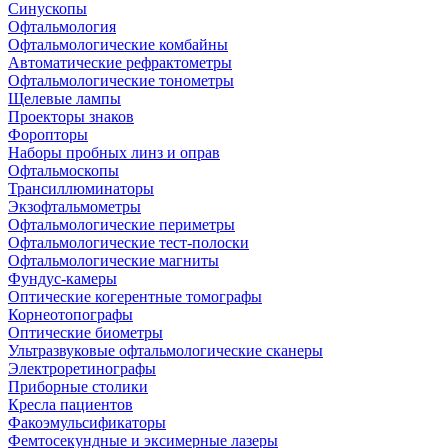
Синускопы
Офтальмология
Офтальмологические комбайны
Автоматические рефрактометры
Офтальмологические тонометры
Щелевые лампы
Проекторы знаков
Форопторы
Наборы пробных линз и оправ
Офтальмоскопы
Трансиллюминаторы
Экзофтальмометры
Офтальмологические периметры
Офтальмологические тест-полоски
Офтальмологические магниты
Фундус-камеры
Оптические когерентные томографы
Корнеотопографы
Оптические биометры
Ультразвуковые офтальмологические сканеры
Электроретинографы
Приборные столики
Кресла пациентов
Факоэмульсификаторы
Фемтосекундные и эксимерные лазеры