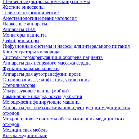
Шейверные (артроскопические) системы
Жесткие эндоскопы
Тележки эндоскопические
Анестезиология и реаниматология
Наркозные аппараты
Аппараты ИВЛ
Мониторы пациента
Дефибрилляторы
Инфузионные системы и насосы для энтерального питания
Концентраторы кислорода
Системы терморегуляции и обогрева пациента
Аппараты для непрямого массажа сердца
Функциональные кровати
Аппараты для аутотрансфузии крови
Стерилизация, дезинфекция, утилизация
Стерилизаторы
Ультразвуковые ванны (мойки)
Ламинарные шкафы, боксы, укрытия
Моюще-дезинфицирующие машины
Аппараты для обеззараживания и деструкции медицинских
отходов
Микроволновые системы обеззараживания медицинских
отходов
Медицинская мебель
Кресла медицинские