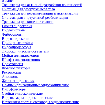
баланса
Тренажеры для активной разработки конечностей
Системы для разгрузки веса тела
Тренажеры для вертикализации и активизации
Системы для виртуальной реабилитации
Тренажеры для кинезиотерапии
Гибкая эндоскопия
Видеосистемы
Фиброскопы
Видеоэндоскопы
Приборные стойки
Видеопроцессоры
Эндоскопические осветители
Мойки для эндоскопов
Шкафы для эндоскопов
Проктология
Фотокоагуляторы
Ректоскопы
Аноскопы
Жесткая эндоскопия
Помпы ирригационные эндоскопические
Инсуффляторы
Стойки эндоскопические
Видеокамеры эндоскопические
Источники света и световоды эндоскопические