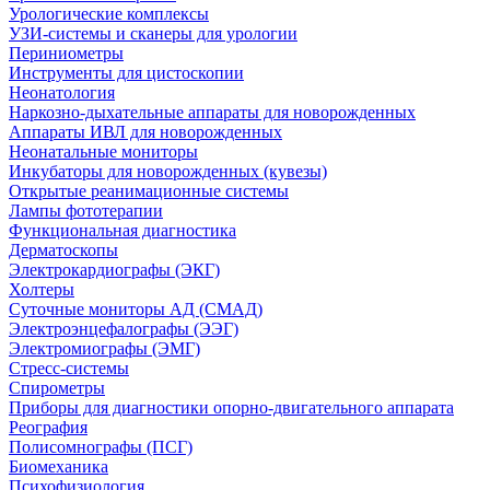
Урологические комплексы
УЗИ-системы и сканеры для урологии
Периниометры
Инструменты для цистоскопии
Неонатология
Наркозно-дыхательные аппараты для новорожденных
Аппараты ИВЛ для новорожденных
Неонатальные мониторы
Инкубаторы для новорожденных (кувезы)
Открытые реанимационные системы
Лампы фототерапии
Функциональная диагностика
Дерматоскопы
Электрокардиографы (ЭКГ)
Холтеры
Суточные мониторы АД (СМАД)
Электроэнцефалографы (ЭЭГ)
Электромиографы (ЭМГ)
Стресс-системы
Спирометры
Приборы для диагностики опорно-двигательного аппарата
Реография
Полисомнографы (ПСГ)
Биомеханика
Психофизиология