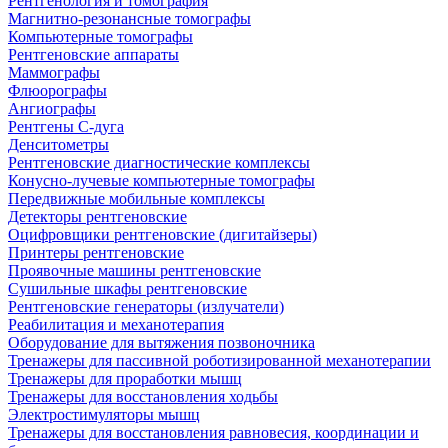
Рентгенология и томография
Магнитно-резонансные томографы
Компьютерные томографы
Рентгеновские аппараты
Маммографы
Флюорографы
Ангиографы
Рентгены С-дуга
Денситометры
Рентгеновские диагностические комплексы
Конусно-лучевые компьютерные томографы
Передвижные мобильные комплексы
Детекторы рентгеновские
Оцифровщики рентгеновские (дигитайзеры)
Принтеры рентгеновские
Проявочные машины рентгеновские
Сушильные шкафы рентгеновские
Рентгеновские генераторы (излучатели)
Реабилитация и механотерапия
Оборудование для вытяжения позвоночника
Тренажеры для пассивной роботизированной механотерапии
Тренажеры для проработки мышц
Тренажеры для восстановления ходьбы
Электростимуляторы мышц
Тренажеры для восстановления равновесия, координации и