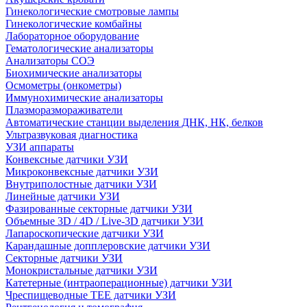
Гинекологические смотровые лампы
Гинекологические комбайны
Лабораторное оборудование
Гематологические анализаторы
Анализаторы СОЭ
Биохимические анализаторы
Осмометры (онкометры)
Иммунохимические анализаторы
Плазморазмораживатели
Автоматические станции выделения ДНК, НК, белков
Ультразвуковая диагностика
УЗИ аппараты
Конвексные датчики УЗИ
Микроконвексные датчики УЗИ
Внутриполостные датчики УЗИ
Линейные датчики УЗИ
Фазированные секторные датчики УЗИ
Объемные 3D / 4D / Live-3D датчики УЗИ
Лапароскопические датчики УЗИ
Карандашные допплеровские датчики УЗИ
Секторные датчики УЗИ
Монокристальные датчики УЗИ
Катетерные (интраоперационные) датчики УЗИ
Чреспищеводные TEE датчики УЗИ