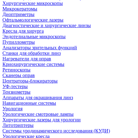
Хирургические микроскопы
Микрокератомы
Диоптриметры
Офтальмологические лазеры
Диагностические и хирургические линзы
Кресла для хирурга
Эндотелиальные микроскопы
Пупиллометры
Анализаторы зрительных функций
Станки для обработки линз
Нагреватели для оправ
Криохирургические системы
Ретиноскопы
Сканеры оправ
Центраторы-блокираторы
УФ-тестеры
Тензиометры
Аппараты для окрашивания линз
Навигационные системы
Урология
Урологические смотровые лампы
Хирургические лазеры для урологии
Литотриптеры
Системы уродинамического исследования (КУДИ)
Урологические кресла