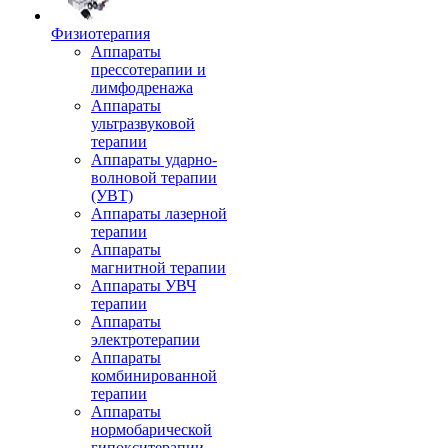
Физиотерапия
Аппараты
прессотерапии и
лимфодренажа
Аппараты
ультразвуковой
терапии
Аппараты ударно-
волновой терапии
(УВТ)
Аппараты лазерной
терапии
Аппараты
магнитной терапии
Аппараты УВЧ
терапии
Аппараты
электротерапии
Аппараты
комбинированной
терапии
Аппараты
нормобарической
гипокситерапии