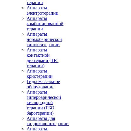
терапии
Аппараты
электротерапии
Аппараты
комбинированной
терапии
Аппараты
нормобарической
гипокситерапии
Аппараты
контактной
диатермии (TR-
терапии)
Аппараты
криотерапии
Гидромассажное
оборудование
Аппараты
гипербарической
кислородной
терапии (ГБО,
баротерапии)
Аппараты для
гидроколонотерапии
Аппараты