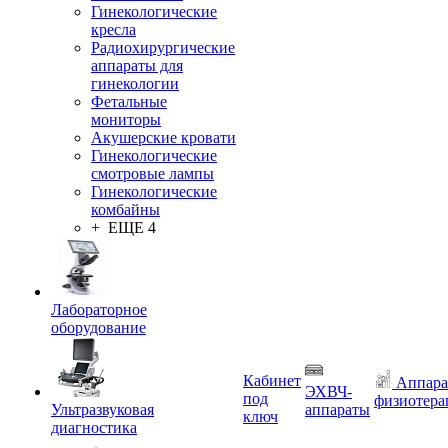
Гинекологические
кресла
Радиохирургические
аппараты для
гинекологии
Фетальные
мониторы
Акушерские кровати
Гинекологические
смотровые лампы
Гинекологические
комбайны
+ ЕЩЕ 4
Лабораторное
оборудование
Кабинет
Аппара
ЭХВЧ-
под
физиотера
Ультразвуковая
аппараты
ключ
диагностика