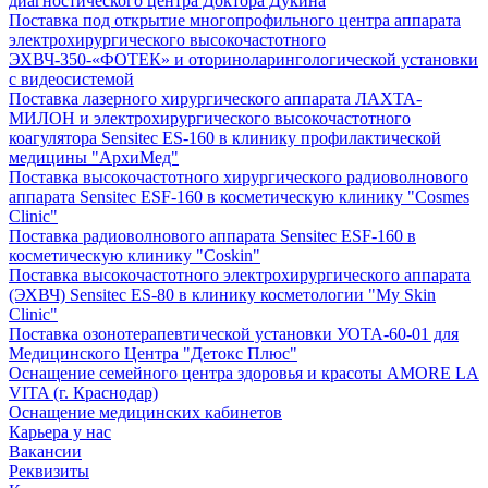
диагностического центра Доктора Дукина
Поставка под открытие многопрофильного центра аппарата
электрохирургического высокочастотного
ЭХВЧ-350-«ФОТЕК» и оториноларингологической установки
с видеосистемой
Поставка лазерного хирургического аппарата ЛАХТА-
МИЛОН и электрохирургического высокочастотного
коагулятора Sensitec ES-160 в клинику профилактической
медицины "АрхиМед"
Поставка высокочастотного хирургического радиоволнового
аппарата Sensitec ESF-160 в косметическую клинику "Cosmes
Clinic"
Поставка радиоволнового аппарата Sensitec ESF-160 в
косметическую клинику "Coskin"
Поставка высокочастотного электрохирургического аппарата
(ЭХВЧ) Sensitec ES-80 в клинику косметологии "My Skin
Clinic"
Поставка озонотерапевтической установки УОТА-60-01 для
Медицинского Центра "Детокс Плюс"
Оснащение семейного центра здоровья и красоты AMORE LA
VITA (г. Краснодар)
Оснащение медицинских кабинетов
Карьера у нас
Вакансии
Реквизиты