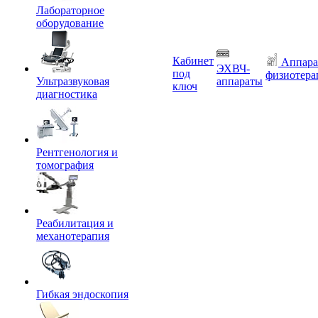
Лабораторное
оборудование
Кабинет
Аппара
ЭХВЧ-
под
физиотера
Ультразвуковая
аппараты
ключ
диагностика
Рентгенология и
томография
Реабилитация и
механотерапия
Гибкая эндоскопия