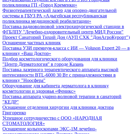
поликлиника ГП «Город Кременки»
Физиотерапевтический лазер для опорно-двигательной
системы в ГБУЗ РА «Адыгейская республиканская
поликлиника медицинской реабилитации»
Поставка радиоволновой электрохирургической станции в
ФГБЛПУ "Лечебно-оздоровительный центр МИД России"
Проект Санаторий Тихий Дон (АУП СХК "ДонАгроКурорт")
Оснащение частных клиник
Поставка УЗИ премиум-класса с ИИ — Voluson Expert 20 — в
клинику «Ваш Доктор»
Подбор косметологического оборудования для клиники
"Центр Дерматология" в городе Казань
Поставка лазерного терапевтического аппарата высокой
интенсивности BTL-6000 30 Вт с принадлежностями в
клинику "Ноосфера"
Оборудование для кабинета дерматолога в клинику
косметологии и здоровья «Феникс»
Поставка аппарата ударно-волновой терапии в санаторий
"КЕДР"
Оснащение отделения хирургии для клиники доктора
Григоренко
Успешное сотрудничество с ООО «НАРОДНАЯ
СТОМАТОЛОГИЯ»
Оснащение кольпоскопами ЭКС-1М лечебно-