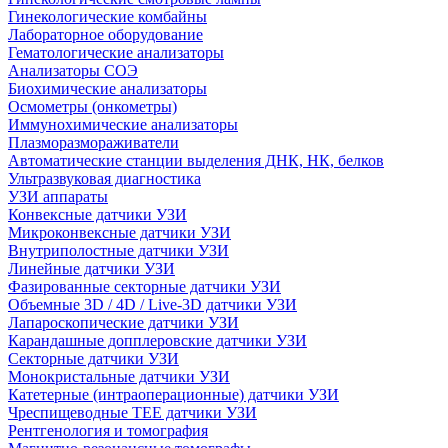
Гинекологические комбайны
Лабораторное оборудование
Гематологические анализаторы
Анализаторы СОЭ
Биохимические анализаторы
Осмометры (онкометры)
Иммунохимические анализаторы
Плазморазмораживатели
Автоматические станции выделения ДНК, НК, белков
Ультразвуковая диагностика
УЗИ аппараты
Конвексные датчики УЗИ
Микроконвексные датчики УЗИ
Внутриполостные датчики УЗИ
Линейные датчики УЗИ
Фазированные секторные датчики УЗИ
Объемные 3D / 4D / Live-3D датчики УЗИ
Лапароскопические датчики УЗИ
Карандашные допплеровские датчики УЗИ
Секторные датчики УЗИ
Монокристальные датчики УЗИ
Катетерные (интраоперационные) датчики УЗИ
Чреспищеводные TEE датчики УЗИ
Рентгенология и томография