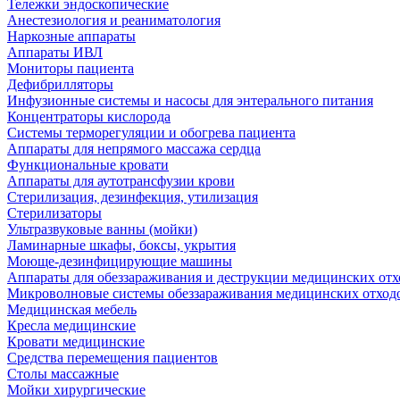
Тележки эндоскопические
Анестезиология и реаниматология
Наркозные аппараты
Аппараты ИВЛ
Мониторы пациента
Дефибрилляторы
Инфузионные системы и насосы для энтерального питания
Концентраторы кислорода
Системы терморегуляции и обогрева пациента
Аппараты для непрямого массажа сердца
Функциональные кровати
Аппараты для аутотрансфузии крови
Стерилизация, дезинфекция, утилизация
Стерилизаторы
Ультразвуковые ванны (мойки)
Ламинарные шкафы, боксы, укрытия
Моюще-дезинфицирующие машины
Аппараты для обеззараживания и деструкции медицинских отх
Микроволновые системы обеззараживания медицинских отход
Медицинская мебель
Кресла медицинские
Кровати медицинские
Средства перемещения пациентов
Столы массажные
Мойки хирургические