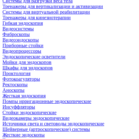
Системы для разгрузки веса тела
Тренажеры для вертикализации и активизации
Системы для виртуальной реабилитации
Тренажеры для кинезиотерапии
Гибкая эндоскопия
Видеосистемы
Фиброскопы
Видеоэндоскопы
Приборные стойки
Видеопроцессоры
Эндоскопические осветители
Мойки для эндоскопов
Шкафы для эндоскопов
Проктология
Фотокоагуляторы
Ректоскопы
Аноскопы
Жесткая эндоскопия
Помпы ирригационные эндоскопические
Инсуффляторы
Стойки эндоскопические
Видеокамеры эндоскопические
Источники света и световоды эндоскопические
Шейверные (артроскопические) системы
Жесткие эндоскопы