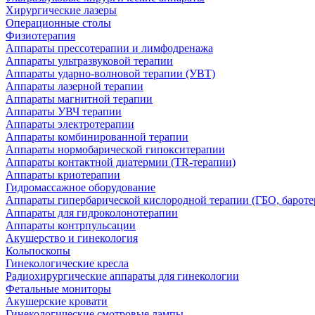
Хирургические лазеры
Операционные столы
Физиотерапия
Аппараты прессотерапии и лимфодренажа
Аппараты ультразвуковой терапии
Аппараты ударно-волновой терапии (УВТ)
Аппараты лазерной терапии
Аппараты магнитной терапии
Аппараты УВЧ терапии
Аппараты электротерапии
Аппараты комбинированной терапии
Аппараты нормобарической гипокситерапии
Аппараты контактной диатермии (TR-терапии)
Аппараты криотерапии
Гидромассажное оборудование
Аппараты гипербарической кислородной терапии (ГБО, бароте
Аппараты для гидроколонотерапии
Аппараты контрпульсации
Акушерство и гинекология
Кольпоскопы
Гинекологические кресла
Радиохирургические аппараты для гинекологии
Фетальные мониторы
Акушерские кровати
Гинекологические смотровые лампы