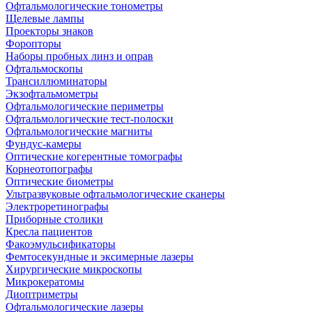
Офтальмологические тонометры
Щелевые лампы
Проекторы знаков
Форопторы
Наборы пробных линз и оправ
Офтальмоскопы
Трансиллюминаторы
Экзофтальмометры
Офтальмологические периметры
Офтальмологические тест-полоски
Офтальмологические магниты
Фундус-камеры
Оптические когерентные томографы
Корнеотопографы
Оптические биометры
Ультразвуковые офтальмологические сканеры
Электроретинографы
Приборные столики
Кресла пациентов
Факоэмульсификаторы
Фемтосекундные и эксимерные лазеры
Хирургические микроскопы
Микрокератомы
Диоптриметры
Офтальмологические лазеры