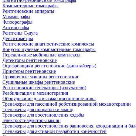
Магнитно-резонансные томографы
Компьютерные томографы
Рентгеновские аппараты
Маммографы
Флюорографы
Ангиографы
Рентгены С-дуга
Денситометры
Рентгеновские диагностические комплексы
Конусно-лучевые компьютерные томографы
Передвижные мобильные комплексы
Детекторы рентгеновские
Оцифровщики рентгеновские (дигитайзеры)
Принтеры рентгеновские
Проявочные машины рентгеновские
Сушильные шкафы рентгеновские
Рентгеновские генераторы (излучатели)
Реабилитация и механотерапия
Оборудование для вытяжения позвоночника
Тренажеры для пассивной роботизированной механотерапии
Тренажеры для проработки мышц
Тренажеры для восстановления ходьбы
Электростимуляторы мышц
Тренажеры для восстановления равновесия, координации и бал
Тренажеры для активной разработки конечностей