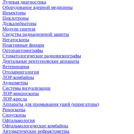
Лучевая диагностика
Оборудование ядерной медицины
Инъекторы
Циклотроны
Дозкалибраторы
Модули синтеза
Средства радиационной защиты
Негатоскопы
Неактивные фонари
Ортопантомографы
Стоматологические радиовизиографы
Дентальные рентгеновские аппараты
Ветеринария
Отоларингология
ЛОР-комбайны
Аудиометры
Системы визуализации
ЛОР-микроскопы
ЛОР-кресла
Аппараты для промывания ушей (ирригаторы)
Риноскопы
Синускопы
Офтальмология
Офтальмологические комбайны
Автоматические рефрактометры