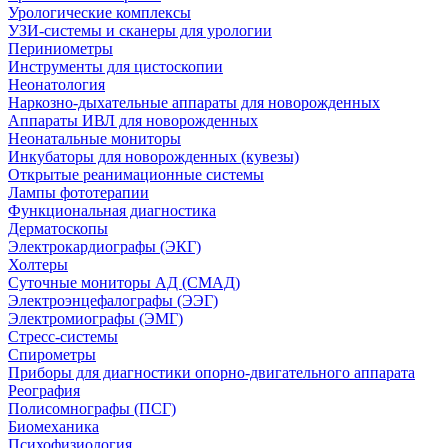
Урологические комплексы
УЗИ-системы и сканеры для урологии
Периниометры
Инструменты для цистоскопии
Неонатология
Наркозно-дыхательные аппараты для новорожденных
Аппараты ИВЛ для новорожденных
Неонатальные мониторы
Инкубаторы для новорожденных (кувезы)
Открытые реанимационные системы
Лампы фототерапии
Функциональная диагностика
Дерматоскопы
Электрокардиографы (ЭКГ)
Холтеры
Суточные мониторы АД (СМАД)
Электроэнцефалографы (ЭЭГ)
Электромиографы (ЭМГ)
Стресс-системы
Спирометры
Приборы для диагностики опорно-двигательного аппарата
Реография
Полисомнографы (ПСГ)
Биомеханика
Психофизиология