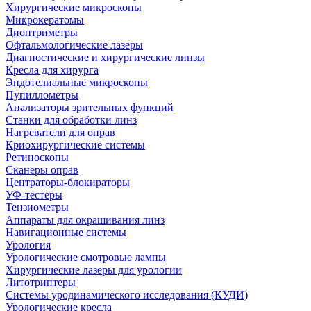
Хирургические микроскопы
Микрокератомы
Диоптриметры
Офтальмологические лазеры
Диагностические и хирургические линзы
Кресла для хирурга
Эндотелиальные микроскопы
Пупиллометры
Анализаторы зрительных функций
Станки для обработки линз
Нагреватели для оправ
Криохирургические системы
Ретиноскопы
Сканеры оправ
Центраторы-блокираторы
УФ-тестеры
Тензиометры
Аппараты для окрашивания линз
Навигационные системы
Урология
Урологические смотровые лампы
Хирургические лазеры для урологии
Литотриптеры
Системы уродинамического исследования (КУДИ)
Урологические кресла