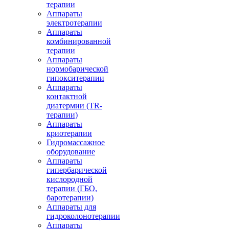
терапии
Аппараты
электротерапии
Аппараты
комбинированной
терапии
Аппараты
нормобарической
гипокситерапии
Аппараты
контактной
диатермии (TR-
терапии)
Аппараты
криотерапии
Гидромассажное
оборудование
Аппараты
гипербарической
кислородной
терапии (ГБО,
баротерапии)
Аппараты для
гидроколонотерапии
Аппараты