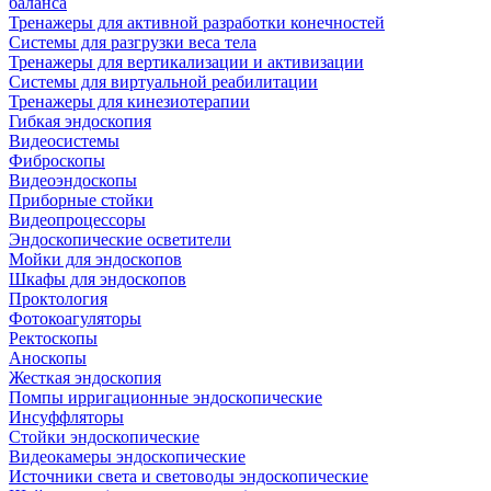
баланса
Тренажеры для активной разработки конечностей
Системы для разгрузки веса тела
Тренажеры для вертикализации и активизации
Системы для виртуальной реабилитации
Тренажеры для кинезиотерапии
Гибкая эндоскопия
Видеосистемы
Фиброскопы
Видеоэндоскопы
Приборные стойки
Видеопроцессоры
Эндоскопические осветители
Мойки для эндоскопов
Шкафы для эндоскопов
Проктология
Фотокоагуляторы
Ректоскопы
Аноскопы
Жесткая эндоскопия
Помпы ирригационные эндоскопические
Инсуффляторы
Стойки эндоскопические
Видеокамеры эндоскопические
Источники света и световоды эндоскопические