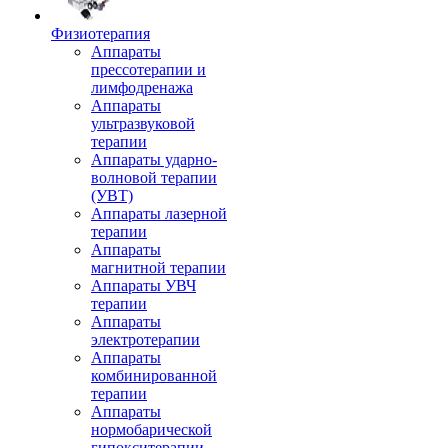
Физиотерапия
Аппараты
прессотерапии и
лимфодренажа
Аппараты
ультразвуковой
терапии
Аппараты ударно-
волновой терапии
(УВТ)
Аппараты лазерной
терапии
Аппараты
магнитной терапии
Аппараты УВЧ
терапии
Аппараты
электротерапии
Аппараты
комбинированной
терапии
Аппараты
нормобарической
гипокситерапии