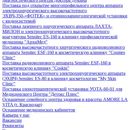
диагностического центра Доктора Дукина
Поставка под открытие многопрофильного центра аппарата
электрохирургического высокочастотного
ЭХВЧ-350-«ФОТЕК» и оториноларингологической установки
с видеосистемой
Поставка лазерного хирургического аппарата ЛАХТА-
МИЛОН и электрохирургического высокочастотного
коагулятора Sensitec ES-160 в клинику профилактической
медицины "АрхиМед"
Поставка высокочастотного хирургического радиоволнового
аппарата Sensitec ESF-160 в косметическую клинику "Cosmes
Clinic"
Поставка радиоволнового аппарата Sensitec ESF-160 в
косметическую клинику "Coskin"
Поставка высокочастотного электрохирургического аппарата
(ЭХВЧ) Sensitec ES-80 в клинику косметологии "My Skin
Clinic"
Поставка озонотерапевтической установки УОТА-60-01 для
Медицинского Центра "Детокс Плюс"
Оснащение семейного центра здоровья и красоты AMORE LA
VITA (г. Краснодар)
Оснащение медицинских кабинетов
Карьера у нас
Вакансии
Реквизиты