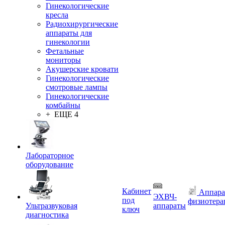
Гинекологические
кресла
Радиохирургические
аппараты для
гинекологии
Фетальные
мониторы
Акушерские кровати
Гинекологические
смотровые лампы
Гинекологические
комбайны
+ ЕЩЕ 4
Лабораторное
оборудование
Кабинет
Аппара
ЭХВЧ-
под
физиотера
Ультразвуковая
аппараты
ключ
диагностика