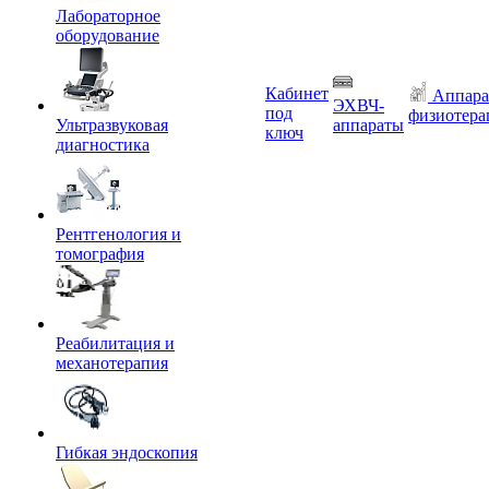
Лабораторное
оборудование
Кабинет
Аппара
ЭХВЧ-
под
физиотера
Ультразвуковая
аппараты
ключ
диагностика
Рентгенология и
томография
Реабилитация и
механотерапия
Гибкая эндоскопия