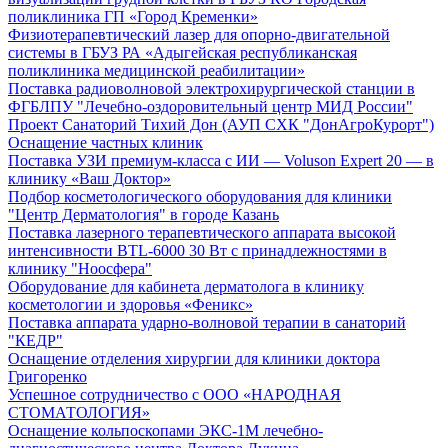
поликлиника ГП «Город Кременки»
Физиотерапевтический лазер для опорно-двигательной
системы в ГБУЗ РА «Адыгейская республиканская
поликлиника медицинской реабилитации»
Поставка радиоволновой электрохирургической станции в
ФГБЛПУ "Лечебно-оздоровительный центр МИД России"
Проект Санаторий Тихий Дон (АУП СХК "ДонАгроКурорт")
Оснащение частных клиник
Поставка УЗИ премиум-класса с ИИ — Voluson Expert 20 — в
клинику «Ваш Доктор»
Подбор косметологического оборудования для клиники
"Центр Дерматология" в городе Казань
Поставка лазерного терапевтического аппарата высокой
интенсивности BTL-6000 30 Вт с принадлежностями в
клинику "Ноосфера"
Оборудование для кабинета дерматолога в клинику
косметологии и здоровья «Феникс»
Поставка аппарата ударно-волновой терапии в санаторий
"КЕДР"
Оснащение отделения хирургии для клиники доктора
Григоренко
Успешное сотрудничество с ООО «НАРОДНАЯ
СТОМАТОЛОГИЯ»
Оснащение кольпоскопами ЭКС-1М лечебно-