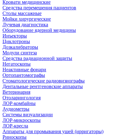
Кровати медицинские
Средства перемещения пациентов
Столы массажные
Мойки хирургические
Лучевая диагностика
Оборудование ядерной медицины
Инъекторы
Циклотроны
Дозкалибраторы
Модули синтеза
Средства радиационной защиты
Негатоскопы
Неактивные фонари
Ортопантомографы
Стоматологические радиовизиографы
Дентальные рентгеновские аппараты
Ветеринария
Отоларингология
ЛОР-комбайны
Аудиометры
Системы визуализации
ЛОР-микроскопы
ЛОР-кресла
Аппараты для промывания ушей (ирригаторы)
Риноскопы