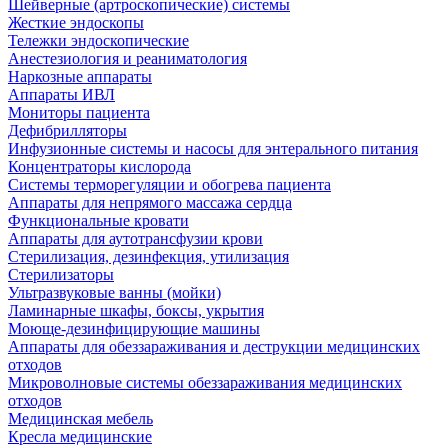
Шейверные (артроскопические) системы
Жесткие эндоскопы
Тележки эндоскопические
Анестезиология и реаниматология
Наркозные аппараты
Аппараты ИВЛ
Мониторы пациента
Дефибрилляторы
Инфузионные системы и насосы для энтерального питания
Концентраторы кислорода
Системы терморегуляции и обогрева пациента
Аппараты для непрямого массажа сердца
Функциональные кровати
Аппараты для аутотрансфузии крови
Стерилизация, дезинфекция, утилизация
Стерилизаторы
Ультразвуковые ванны (мойки)
Ламинарные шкафы, боксы, укрытия
Моюще-дезинфицирующие машины
Аппараты для обеззараживания и деструкции медицинских
отходов
Микроволновые системы обеззараживания медицинских
отходов
Медицинская мебель
Кресла медицинские