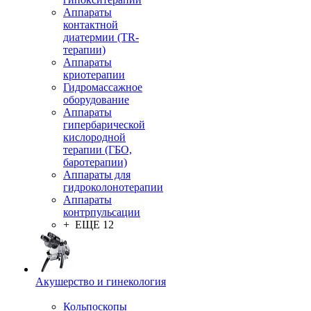
Аппараты
контактной
диатермии (TR-
терапии)
Аппараты
криотерапии
Гидромассажное
оборудование
Аппараты
гипербарической
кислородной
терапии (ГБО,
баротерапии)
Аппараты для
гидроколонотерапии
Аппараты
контрпульсации
+ ЕЩЕ 12
Акушерство и гинекология
Кольпоскопы