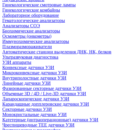
Гинекологические смотровые лампы
Гинекологические комбайны
Лабораторное оборудование
Гематологические анализаторы
Анализаторы СОЭ
Биохимические анализаторы
Осмометры (онкометры)
Иммунохимические анализаторы
Плазморазмораживатели
Автоматические станции выделения ДНК, НК, белков
Ультразвуковая диагностика
УЗИ аппараты
Конвексные датчики УЗИ
Микроконвексные датчики УЗИ
Внутриполостные датчики УЗИ
Линейные датчики УЗИ
Фазированные секторные датчики УЗИ
Объемные 3D / 4D / Live-3D датчики УЗИ
Лапароскопические датчики УЗИ
Карандашные допплеровские датчики УЗИ
Секторные датчики УЗИ
Монокристальные датчики УЗИ
Катетерные (интраоперационные) датчики УЗИ
Чреспищеводные TEE датчики УЗИ