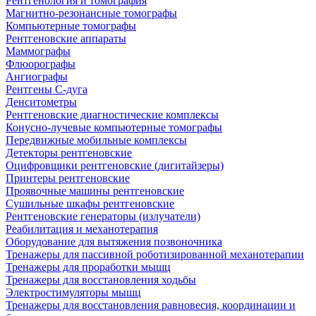
Рентгенология и томография
Магнитно-резонансные томографы
Компьютерные томографы
Рентгеновские аппараты
Маммографы
Флюорографы
Ангиографы
Рентгены С-дуга
Денситометры
Рентгеновские диагностические комплексы
Конусно-лучевые компьютерные томографы
Передвижные мобильные комплексы
Детекторы рентгеновские
Оцифровщики рентгеновские (дигитайзеры)
Принтеры рентгеновские
Проявочные машины рентгеновские
Сушильные шкафы рентгеновские
Рентгеновские генераторы (излучатели)
Реабилитация и механотерапия
Оборудование для вытяжения позвоночника
Тренажеры для пассивной роботизированной механотерапии
Тренажеры для проработки мышц
Тренажеры для восстановления ходьбы
Электростимуляторы мышц
Тренажеры для восстановления равновесия, координации и