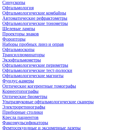
Синускопы
Офтальмология
Офтальмологические комбайны
Автоматические рефрактометры
Офтальмологические тонометры
Щелевые лампы
Проекторы знаков
Форопторы
Наборы пробных линз и оправ
Офтальмоскопы
Трансиллюминаторы
Экзофтальмометры
Офтальмологические периметры
Офтальмологические тест-полоски
Офтальмологические магниты
Фундус-камеры
Оптические когерентные томографы
Корнеотопографы
Оптические биометры
Ультразвуковые офтальмологические сканеры
Электроретинографы
Приборные столики
Кресла пациентов
Факоэмульсификаторы
Фемтосекундные и эксимерные лазеры