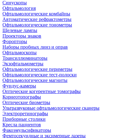
Синускопы
Офтальмология
Офтальмологические комбайны
Автоматические рефрактометры
Офтальмологические тонометры
Щелевые лампы
Проекторы знаков
Форопторы
Наборы пробных линз и оправ
Офтальмоскопы
Трансиллюминаторы
Экзофтальмометры
Офтальмологические периметры
Офтальмологические тест-полоски
Офтальмологические магниты
Фундус-камеры
Оптические когерентные томографы
Корнеотопографы
Оптические биометры
Ультразвуковые офтальмологические сканеры
Электроретинографы
Приборные столики
Кресла пациентов
Факоэмульсификаторы
Фемтосекундные и эксимерные лазеры