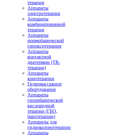
терапии
Аппараты
электротерапии
Аппараты
комбинированной
терапии
Аппараты
нормобарической
гипокситерапии
Аппараты
контактной
диатермии (TR-
терапии)
Аппараты
криотерапии
Гидромассажное
оборудование
Аппараты
гипербарической
кислородной
терапии (ГБО,
баротерапии)
Аппараты для
гидроколонотерапии
Аппараты