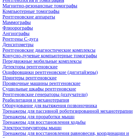
Рентгенология и томография
Магнитно-резонансные томографы
Компьютерные томографы
Рентгеновские аппараты
Маммографы
Флюорографы
Ангиографы
Рентгены С-дуга
Денситометры
Рентгеновские диагностические комплексы
Конусно-лучевые компьютерные томографы
Передвижные мобильные комплексы
Детекторы рентгеновские
Оцифровщики рентгеновские (дигитайзеры)
Принтеры рентгеновские
Проявочные машины рентгеновские
Сушильные шкафы рентгеновские
Рентгеновские генераторы (излучатели)
Реабилитация и механотерапия
Оборудование для вытяжения позвоночника
Тренажеры для пассивной роботизированной механотерапии
Тренажеры для проработки мышц
Тренажеры для восстановления ходьбы
Электростимуляторы мышц
Тренажеры для восстановления равновесия, координации и