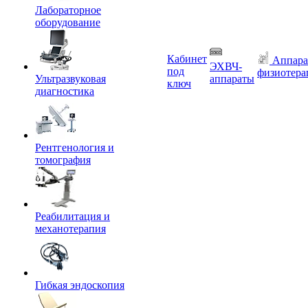
Лабораторное
оборудование
Кабинет
Аппара
ЭХВЧ-
под
физиотера
Ультразвуковая
аппараты
ключ
диагностика
Рентгенология и
томография
Реабилитация и
механотерапия
Гибкая эндоскопия