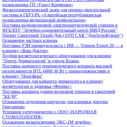
поликлиника ГП «Город Кременки»
Физиотерапевтический лазер для опорно-двигательной
системы в ГБУЗ РА «Адыгейская республиканская
поликлиника медицинской реабилитации»
Поставка радиоволновой электрохирургической станции в
ФГБЛПУ "Лечебно-оздоровительный центр МИД России"
Проект Санаторий Тихий Дон (АУП СХК "ДонАгроКурорт")
Оснащение частных клиник
Поставка УЗИ премиум-класса с ИИ — Voluson Expert 20 — в
клинику «Ваш Доктор»
Подбор косметологического оборудования для клиники
"Центр Дерматология" в городе Казань
Поставка лазерного терапевтического аппарата высокой
интенсивности BTL-6000 30 Вт с принадлежностями в
клинику "Ноосфера"
Оборудование для кабинета дерматолога в клинику
косметологии и здоровья «Феникс»
Поставка аппарата ударно-волновой терапии в санаторий
"КЕДР"
Оснащение отделения хирургии для клиники доктора
Григоренко
Успешное сотрудничество с ООО «НАРОДНАЯ
СТОМАТОЛОГИЯ»
Оснащение кольпоскопами ЭКС-1М лечебно-