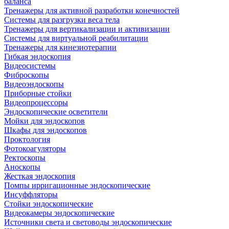
баланса
Тренажеры для активной разработки конечностей
Системы для разгрузки веса тела
Тренажеры для вертикализации и активизации
Системы для виртуальной реабилитации
Тренажеры для кинезиотерапии
Гибкая эндоскопия
Видеосистемы
Фиброскопы
Видеоэндоскопы
Приборные стойки
Видеопроцессоры
Эндоскопические осветители
Мойки для эндоскопов
Шкафы для эндоскопов
Проктология
Фотокоагуляторы
Ректоскопы
Аноскопы
Жесткая эндоскопия
Помпы ирригационные эндоскопические
Инсуффляторы
Стойки эндоскопические
Видеокамеры эндоскопические
Источники света и световоды эндоскопические