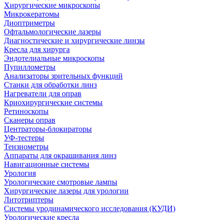
Хирургические микроскопы
Микрокератомы
Диоптриметры
Офтальмологические лазеры
Диагностические и хирургические линзы
Кресла для хирурга
Эндотелиальные микроскопы
Пупиллометры
Анализаторы зрительных функций
Станки для обработки линз
Нагреватели для оправ
Криохирургические системы
Ретиноскопы
Сканеры оправ
Центраторы-блокираторы
УФ-тестеры
Тензиометры
Аппараты для окрашивания линз
Навигационные системы
Урология
Урологические смотровые лампы
Хирургические лазеры для урологии
Литотриптеры
Системы уродинамического исследования (КУДИ)
Урологические кресла