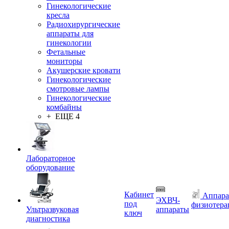
Гинекологические
кресла
Радиохирургические
аппараты для
гинекологии
Фетальные
мониторы
Акушерские кровати
Гинекологические
смотровые лампы
Гинекологические
комбайны
+ ЕЩЕ 4
Лабораторное
оборудование
Кабинет
Аппара
ЭХВЧ-
под
физиотера
Ультразвуковая
аппараты
ключ
диагностика