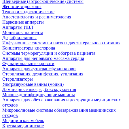
Шейверные (артроскопические) системы
Жесткие эндоскопы
Тележки эндоскопические
Анестезиология и реаниматология
Наркозные аппараты
Аппараты ИВЛ
Мониторы пациента
Дефибрилляторы
Инфузионные системы и насосы для энтерального питания
Концентраторы кислорода
Системы терморегуляции и обогрева пациента
Аппараты для непрямого массажа сердца
Функциональные кровати
Аппараты для аутотрансфузии крови
Стерилизация, дезинфекция, утилизация
Стерилизаторы
Ультразвуковые ванны (мойки)
Ламинарные шкафы, боксы, укрытия
Моюще-дезинфицирующие машины
Аппараты для обеззараживания и деструкции медицинских
отходов
Микроволновые системы обеззараживания медицинских
отходов
Медицинская мебель
Кресла медицинские