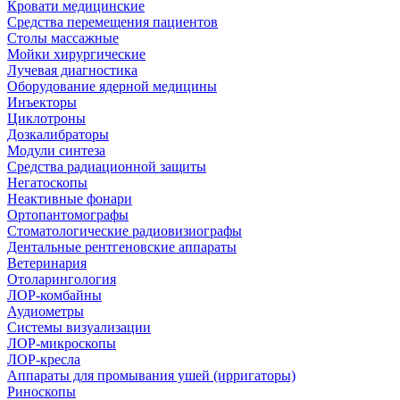
Кровати медицинские
Средства перемещения пациентов
Столы массажные
Мойки хирургические
Лучевая диагностика
Оборудование ядерной медицины
Инъекторы
Циклотроны
Дозкалибраторы
Модули синтеза
Средства радиационной защиты
Негатоскопы
Неактивные фонари
Ортопантомографы
Стоматологические радиовизиографы
Дентальные рентгеновские аппараты
Ветеринария
Отоларингология
ЛОР-комбайны
Аудиометры
Системы визуализации
ЛОР-микроскопы
ЛОР-кресла
Аппараты для промывания ушей (ирригаторы)
Риноскопы