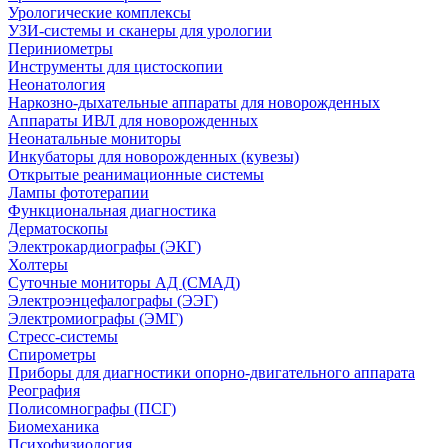
Урологические комплексы
УЗИ-системы и сканеры для урологии
Периниометры
Инструменты для цистоскопии
Неонатология
Наркозно-дыхательные аппараты для новорожденных
Аппараты ИВЛ для новорожденных
Неонатальные мониторы
Инкубаторы для новорожденных (кувезы)
Открытые реанимационные системы
Лампы фототерапии
Функциональная диагностика
Дерматоскопы
Электрокардиографы (ЭКГ)
Холтеры
Суточные мониторы АД (СМАД)
Электроэнцефалографы (ЭЭГ)
Электромиографы (ЭМГ)
Стресс-системы
Спирометры
Приборы для диагностики опорно-двигательного аппарата
Реография
Полисомнографы (ПСГ)
Биомеханика
Психофизиология