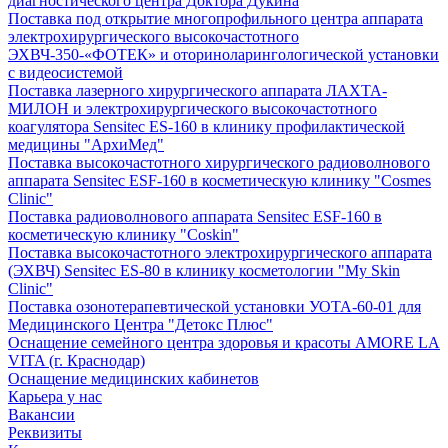
диагностического центра Доктора Дукина
Поставка под открытие многопрофильного центра аппарата
электрохирургического высокочастотного
ЭХВЧ-350-«ФОТЕК» и оториноларингологической установки
с видеосистемой
Поставка лазерного хирургического аппарата ЛАХТА-
МИЛОН и электрохирургического высокочастотного
коагулятора Sensitec ES-160 в клинику профилактической
медицины "АрхиМед"
Поставка высокочастотного хирургического радиоволнового
аппарата Sensitec ESF-160 в косметическую клинику "Cosmes
Clinic"
Поставка радиоволнового аппарата Sensitec ESF-160 в
косметическую клинику "Coskin"
Поставка высокочастотного электрохирургического аппарата
(ЭХВЧ) Sensitec ES-80 в клинику косметологии "My Skin
Clinic"
Поставка озонотерапевтической установки УОТА-60-01 для
Медицинского Центра "Детокс Плюс"
Оснащение семейного центра здоровья и красоты AMORE LA
VITA (г. Краснодар)
Оснащение медицинских кабинетов
Карьера у нас
Вакансии
Реквизиты