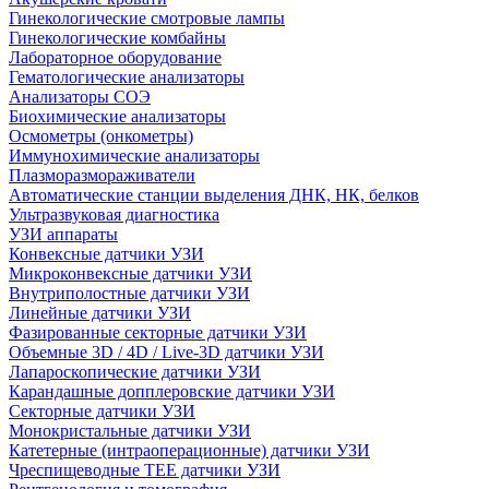
Гинекологические смотровые лампы
Гинекологические комбайны
Лабораторное оборудование
Гематологические анализаторы
Анализаторы СОЭ
Биохимические анализаторы
Осмометры (онкометры)
Иммунохимические анализаторы
Плазморазмораживатели
Автоматические станции выделения ДНК, НК, белков
Ультразвуковая диагностика
УЗИ аппараты
Конвексные датчики УЗИ
Микроконвексные датчики УЗИ
Внутриполостные датчики УЗИ
Линейные датчики УЗИ
Фазированные секторные датчики УЗИ
Объемные 3D / 4D / Live-3D датчики УЗИ
Лапароскопические датчики УЗИ
Карандашные допплеровские датчики УЗИ
Секторные датчики УЗИ
Монокристальные датчики УЗИ
Катетерные (интраоперационные) датчики УЗИ
Чреспищеводные TEE датчики УЗИ