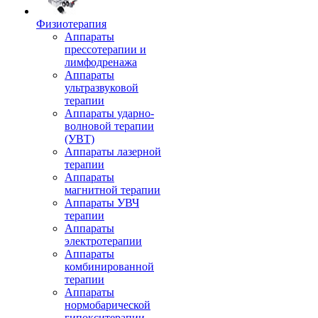
Физиотерапия
Аппараты
прессотерапии и
лимфодренажа
Аппараты
ультразвуковой
терапии
Аппараты ударно-
волновой терапии
(УВТ)
Аппараты лазерной
терапии
Аппараты
магнитной терапии
Аппараты УВЧ
терапии
Аппараты
электротерапии
Аппараты
комбинированной
терапии
Аппараты
нормобарической
гипокситерапии