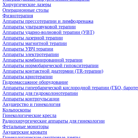
Хирургические лазеры
Операционные столы
Физиотерапия
Аппараты прессотерапии и лимфодренажа
Аппараты ультразвуковой терапии
Аппараты ударно-волновой терапии (УВТ)
Аппараты лазерной терапии
Аппараты магнитной терапии
Аппараты УВЧ терапии
Аппараты электротерапии
Аппараты комбинированной терапии
Аппараты нормобарической гипокситерапии
Аппараты контактной диатермии (TR-терапии)
Аппараты криотерапии
Гидромассажное оборудование
Аппараты гипербарической кислородной терапии (ГБО, бароте
Аппараты для гидроколонотерапии
Аппараты контрпульсации
Акушерство и гинекология
Кольпоскопы
Гинекологические кресла
Радиохирургические аппараты для гинекологии
Фетальные мониторы
Акушерские кровати
Гинекологические смотровые лампы