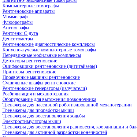
Магнитно-резонансные томографы
Компьютерные томографы
Рентгеновские аппараты
Маммографы
Флюорографы
Ангиографы
Рентгены С-дуга
Денситометры
Рентгеновские диагностические комплексы
Конусно-лучевые компьютерные томографы
Передвижные мобильные комплексы
Детекторы рентгеновские
Оцифровщики рентгеновские (дигитайзеры)
Принтеры рентгеновские
Проявочные машины рентгеновские
Сушильные шкафы рентгеновские
Рентгеновские генераторы (излучатели)
Реабилитация и механотерапия
Оборудование для вытяжения позвоночника
Тренажеры для пассивной роботизированной механотерапии
Тренажеры для проработки мышц
Тренажеры для восстановления ходьбы
Электростимуляторы мышц
Тренажеры для восстановления равновесия, координации и бал
Тренажеры для активной разработки конечностей