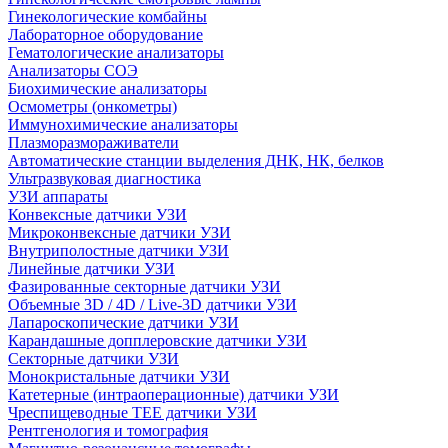
Гинекологические комбайны
Лабораторное оборудование
Гематологические анализаторы
Анализаторы СОЭ
Биохимические анализаторы
Осмометры (онкометры)
Иммунохимические анализаторы
Плазморазмораживатели
Автоматические станции выделения ДНК, НК, белков
Ультразвуковая диагностика
УЗИ аппараты
Конвексные датчики УЗИ
Микроконвексные датчики УЗИ
Внутриполостные датчики УЗИ
Линейные датчики УЗИ
Фазированные секторные датчики УЗИ
Объемные 3D / 4D / Live-3D датчики УЗИ
Лапароскопические датчики УЗИ
Карандашные допплеровские датчики УЗИ
Секторные датчики УЗИ
Монокристальные датчики УЗИ
Катетерные (интраоперационные) датчики УЗИ
Чреспищеводные TEE датчики УЗИ
Рентгенология и томография