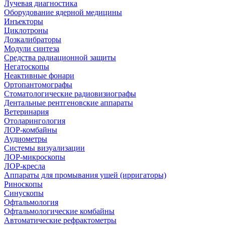
Лучевая диагностика
Оборудование ядерной медицины
Инъекторы
Циклотроны
Дозкалибраторы
Модули синтеза
Средства радиационной защиты
Негатоскопы
Неактивные фонари
Ортопантомографы
Стоматологические радиовизиографы
Дентальные рентгеновские аппараты
Ветеринария
Отоларингология
ЛОР-комбайны
Аудиометры
Системы визуализации
ЛОР-микроскопы
ЛОР-кресла
Аппараты для промывания ушей (ирригаторы)
Риноскопы
Синускопы
Офтальмология
Офтальмологические комбайны
Автоматические рефрактометры