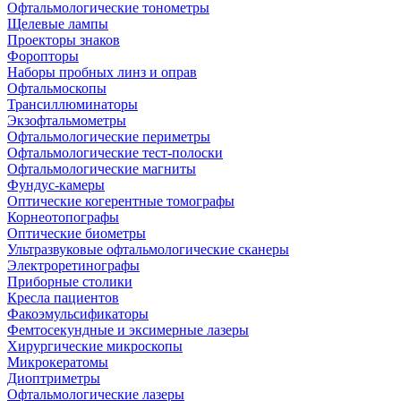
Офтальмологические тонометры
Щелевые лампы
Проекторы знаков
Форопторы
Наборы пробных линз и оправ
Офтальмоскопы
Трансиллюминаторы
Экзофтальмометры
Офтальмологические периметры
Офтальмологические тест-полоски
Офтальмологические магниты
Фундус-камеры
Оптические когерентные томографы
Корнеотопографы
Оптические биометры
Ультразвуковые офтальмологические сканеры
Электроретинографы
Приборные столики
Кресла пациентов
Факоэмульсификаторы
Фемтосекундные и эксимерные лазеры
Хирургические микроскопы
Микрокератомы
Диоптриметры
Офтальмологические лазеры