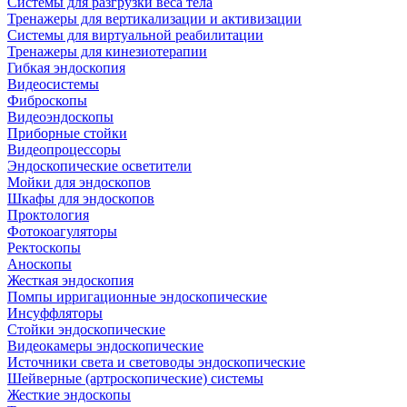
Системы для разгрузки веса тела
Тренажеры для вертикализации и активизации
Системы для виртуальной реабилитации
Тренажеры для кинезиотерапии
Гибкая эндоскопия
Видеосистемы
Фиброскопы
Видеоэндоскопы
Приборные стойки
Видеопроцессоры
Эндоскопические осветители
Мойки для эндоскопов
Шкафы для эндоскопов
Проктология
Фотокоагуляторы
Ректоскопы
Аноскопы
Жесткая эндоскопия
Помпы ирригационные эндоскопические
Инсуффляторы
Стойки эндоскопические
Видеокамеры эндоскопические
Источники света и световоды эндоскопические
Шейверные (артроскопические) системы
Жесткие эндоскопы