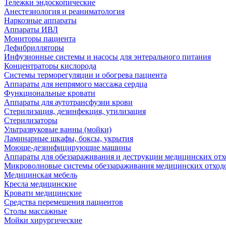
Тележки эндоскопические
Анестезиология и реаниматология
Наркозные аппараты
Аппараты ИВЛ
Мониторы пациента
Дефибрилляторы
Инфузионные системы и насосы для энтерального питания
Концентраторы кислорода
Системы терморегуляции и обогрева пациента
Аппараты для непрямого массажа сердца
Функциональные кровати
Аппараты для аутотрансфузии крови
Стерилизация, дезинфекция, утилизация
Стерилизаторы
Ультразвуковые ванны (мойки)
Ламинарные шкафы, боксы, укрытия
Моюще-дезинфицирующие машины
Аппараты для обеззараживания и деструкции медицинских отх
Микроволновые системы обеззараживания медицинских отход
Медицинская мебель
Кресла медицинские
Кровати медицинские
Средства перемещения пациентов
Столы массажные
Мойки хирургические