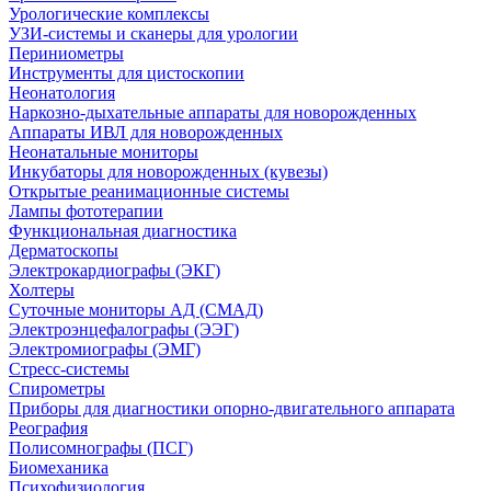
Урологические комплексы
УЗИ-системы и сканеры для урологии
Периниометры
Инструменты для цистоскопии
Неонатология
Наркозно-дыхательные аппараты для новорожденных
Аппараты ИВЛ для новорожденных
Неонатальные мониторы
Инкубаторы для новорожденных (кувезы)
Открытые реанимационные системы
Лампы фототерапии
Функциональная диагностика
Дерматоскопы
Электрокардиографы (ЭКГ)
Холтеры
Суточные мониторы АД (СМАД)
Электроэнцефалографы (ЭЭГ)
Электромиографы (ЭМГ)
Стресс-системы
Спирометры
Приборы для диагностики опорно-двигательного аппарата
Реография
Полисомнографы (ПСГ)
Биомеханика
Психофизиология