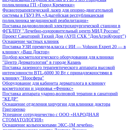
поликлиника ГП «Город Кременки»
Физиотерапевтический лазер для опорно-двигательной
системы в ГБУЗ РА «Адыгейская республиканская
поликлиника медицинской реабилитации»
Поставка радиоволновой электрохирургической станции в
ФГБЛПУ "Лечебно-оздоровительный центр МИД России"
Проект Санаторий Тихий Дон (АУП СХК "ДонАгроКурорт")
Оснащение частных клиник
Поставка УЗИ премиум-класса с ИИ — Voluson Expert 20 — в
клинику «Ваш Доктор»
Подбор косметологического оборудования для клиники
"Центр Дерматология" в городе Казань
Поставка лазерного терапевтического аппарата высокой
интенсивности BTL-6000 30 Вт с принадлежностями в
клинику "Ноосфера"
Оборудование для кабинета дерматолога в клинику
косметологии и здоровья «Феникс»
Поставка аппарата ударно-волновой терапии в санаторий
"КЕДР"
Оснащение отделения хирургии для клиники доктора
Григоренко
Успешное сотрудничество с ООО «НАРОДНАЯ
СТОМАТОЛОГИЯ»
Оснащение кольпоскопами ЭКС-1М лечебно-