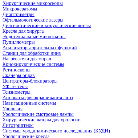
Хирургические микроскопы
Микрокератомы
Диоптриметры
Офтальмологические лазеры
Диагностические и хирургические линзы
Кресла для хирурга
Эндотелиальные микроскопы
Пупиллометры
Анализаторы зрительных функций
Станки для обработки линз
Нагреватели для оправ
Криохирургические системы
Ретиноскопы
Сканеры оправ
Центраторы-блокираторы
УФ-тестеры
Тензиометры
Аппараты для окрашивания линз
Навигационные системы
Урология
Урологические смотровые лампы
Хирургические лазеры для урологии
Литотриптеры
Системы уродинамического исследования (КУДИ)
Урологические кресла