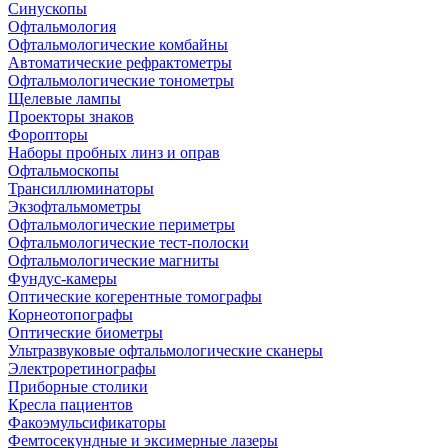
Синускопы
Офтальмология
Офтальмологические комбайны
Автоматические рефрактометры
Офтальмологические тонометры
Щелевые лампы
Проекторы знаков
Форопторы
Наборы пробных линз и оправ
Офтальмоскопы
Трансиллюминаторы
Экзофтальмометры
Офтальмологические периметры
Офтальмологические тест-полоски
Офтальмологические магниты
Фундус-камеры
Оптические когерентные томографы
Корнеотопографы
Оптические биометры
Ультразвуковые офтальмологические сканеры
Электроретинографы
Приборные столики
Кресла пациентов
Факоэмульсификаторы
Фемтосекундные и эксимерные лазеры