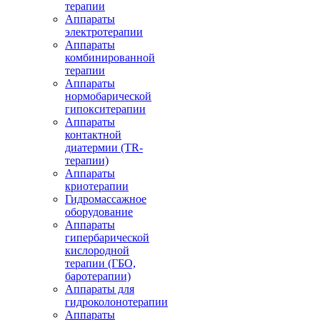
терапии
Аппараты
электротерапии
Аппараты
комбинированной
терапии
Аппараты
нормобарической
гипокситерапии
Аппараты
контактной
диатермии (TR-
терапии)
Аппараты
криотерапии
Гидромассажное
оборудование
Аппараты
гипербарической
кислородной
терапии (ГБО,
баротерапии)
Аппараты для
гидроколонотерапии
Аппараты