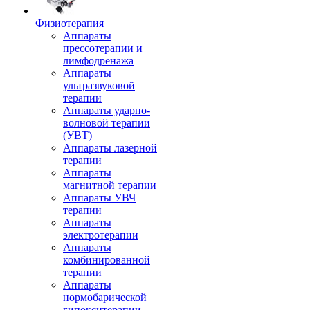
Физиотерапия
Аппараты
прессотерапии и
лимфодренажа
Аппараты
ультразвуковой
терапии
Аппараты ударно-
волновой терапии
(УВТ)
Аппараты лазерной
терапии
Аппараты
магнитной терапии
Аппараты УВЧ
терапии
Аппараты
электротерапии
Аппараты
комбинированной
терапии
Аппараты
нормобарической
гипокситерапии