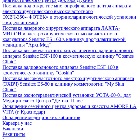
диагностического центра Доктора Дукина
Поставка под открытие многопрофильного центра аппарата
электрохирургического высокочастотного
ЭХВЧ-350-«ФОТЕК» и оториноларингологической установки
с видеосистемой
Поставка лазерного хирургического аппарата ЛАХТА-
МИЛОН и электрохирургического высокочастотного
коагулятора Sensitec ES-160 в клинику профилактической
медицины "АрхиМед"
Поставка высокочастотного хирургического радиоволнового
аппарата Sensitec ESF-160 в косметическую клинику "Cosmes
Clinic"
Поставка радиоволнового аппарата Sensitec ESF-160 в
косметическую клинику "Coskin"
Поставка высокочастотного электрохирургического аппарата
(ЭХВЧ) Sensitec ES-80 в клинику косметологии "My Skin
Clinic"
Поставка озонотерапевтической установки УОТА-60-01 для
Медицинского Центра "Детокс Плюс"
Оснащение семейного центра здоровья и красоты AMORE LA
VITA (г. Краснодар)
Оснащение медицинских кабинетов
Карьера у нас
Вакансии
Реквизиты