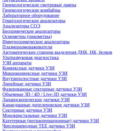
Гинекологические смотровые лампы
Гинекологические комбайны
Лабораторное оборудование
Гематологические анализаторы
Анализаторы СОЭ
Биохимические анализаторы
Осмометры (онкометры)
Иммунохимические анализаторы
Плазморазмораживатели
Автоматические станции выделения ДНК, НК, белков
Ультразвуковая диагностика
УЗИ аппараты
Конвексные датчики УЗИ
Микроконвексные датчики УЗИ
Внутриполостные датчики УЗИ
Линейные датчики УЗИ
Фазированные секторные датчики УЗИ
Объемные 3D / 4D / Live-3D датчики УЗИ
Лапароскопические датчики УЗИ
Карандашные допплеровские датчики УЗИ
Секторные датчики УЗИ
Монокристальные датчики УЗИ
Катетерные (интраоперационные) датчики УЗИ
Чреспищеводные TEE датчики УЗИ