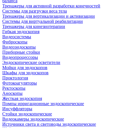
баланса
Тренажеры для активной разработки конечностей
Системы для разгрузки веса тела
Тренажеры для вертикализации и активизации
Системы для виртуальной реабилитации
Тренажеры для кинезиотерапии
Гибкая эндоскопия
Видеосистемы
Фиброскопы
Видеоэндоскопы
Приборные стойки
Видеопроцессоры
Эндоскопические осветители
Мойки для эндоскопов
Шкафы для эндоскопов
Проктология
Фотокоагуляторы
Ректоскопы
Аноскопы
Жесткая эндоскопия
Помпы ирригационные эндоскопические
Инсуффляторы
Стойки эндоскопические
Видеокамеры эндоскопические
Источники света и световоды эндоскопические