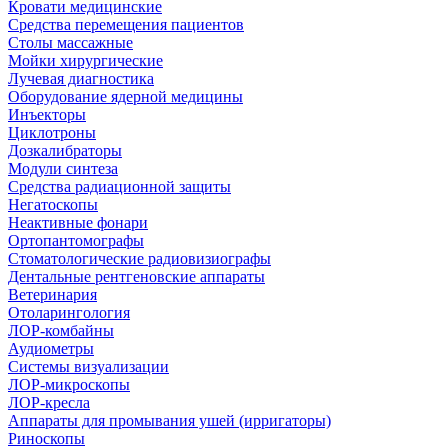
Кровати медицинские
Средства перемещения пациентов
Столы массажные
Мойки хирургические
Лучевая диагностика
Оборудование ядерной медицины
Инъекторы
Циклотроны
Дозкалибраторы
Модули синтеза
Средства радиационной защиты
Негатоскопы
Неактивные фонари
Ортопантомографы
Стоматологические радиовизиографы
Дентальные рентгеновские аппараты
Ветеринария
Отоларингология
ЛОР-комбайны
Аудиометры
Системы визуализации
ЛОР-микроскопы
ЛОР-кресла
Аппараты для промывания ушей (ирригаторы)
Риноскопы