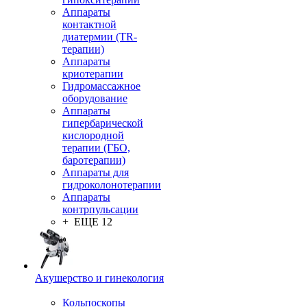
Аппараты
контактной
диатермии (TR-
терапии)
Аппараты
криотерапии
Гидромассажное
оборудование
Аппараты
гипербарической
кислородной
терапии (ГБО,
баротерапии)
Аппараты для
гидроколонотерапии
Аппараты
контрпульсации
+ ЕЩЕ 12
Акушерство и гинекология
Кольпоскопы