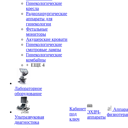
Гинекологические
кресла
Радиохирургические
аппараты для
гинекологии
Фетальные
мониторы
Акушерские кровати
Гинекологические
смотровые лампы
Гинекологические
комбайны
+ ЕЩЕ 4
Лабораторное
оборудование
Кабинет
Аппара
ЭХВЧ-
под
физиотера
Ультразвуковая
аппараты
ключ
диагностика