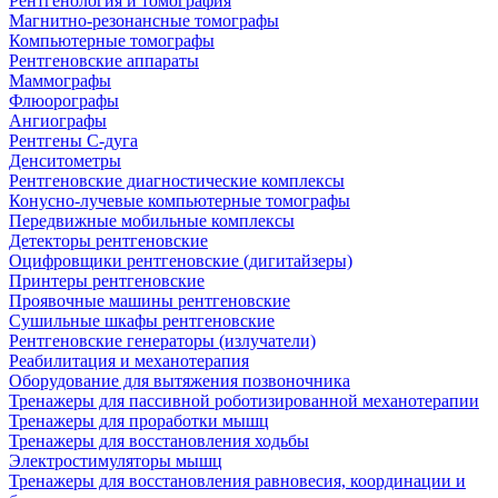
Рентгенология и томография
Магнитно-резонансные томографы
Компьютерные томографы
Рентгеновские аппараты
Маммографы
Флюорографы
Ангиографы
Рентгены С-дуга
Денситометры
Рентгеновские диагностические комплексы
Конусно-лучевые компьютерные томографы
Передвижные мобильные комплексы
Детекторы рентгеновские
Оцифровщики рентгеновские (дигитайзеры)
Принтеры рентгеновские
Проявочные машины рентгеновские
Сушильные шкафы рентгеновские
Рентгеновские генераторы (излучатели)
Реабилитация и механотерапия
Оборудование для вытяжения позвоночника
Тренажеры для пассивной роботизированной механотерапии
Тренажеры для проработки мышц
Тренажеры для восстановления ходьбы
Электростимуляторы мышц
Тренажеры для восстановления равновесия, координации и