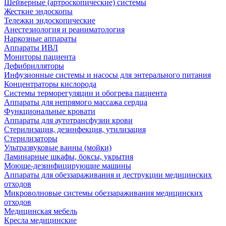
Шейверные (артроскопические) системы
Жесткие эндоскопы
Тележки эндоскопические
Анестезиология и реаниматология
Наркозные аппараты
Аппараты ИВЛ
Мониторы пациента
Дефибрилляторы
Инфузионные системы и насосы для энтерального питания
Концентраторы кислорода
Системы терморегуляции и обогрева пациента
Аппараты для непрямого массажа сердца
Функциональные кровати
Аппараты для аутотрансфузии крови
Стерилизация, дезинфекция, утилизация
Стерилизаторы
Ультразвуковые ванны (мойки)
Ламинарные шкафы, боксы, укрытия
Моюще-дезинфицирующие машины
Аппараты для обеззараживания и деструкции медицинских
отходов
Микроволновые системы обеззараживания медицинских
отходов
Медицинская мебель
Кресла медицинские