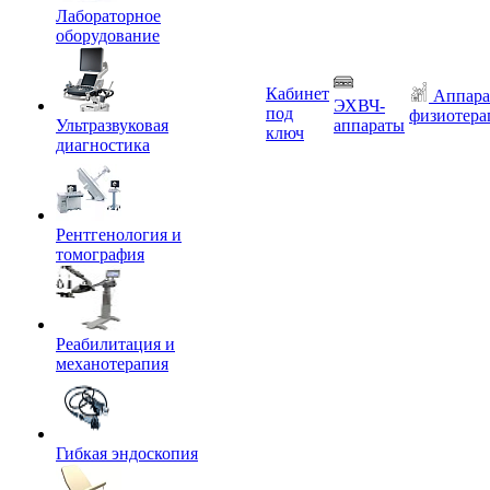
Лабораторное
оборудование
Кабинет
Аппара
ЭХВЧ-
под
физиотера
Ультразвуковая
аппараты
ключ
диагностика
Рентгенология и
томография
Реабилитация и
механотерапия
Гибкая эндоскопия