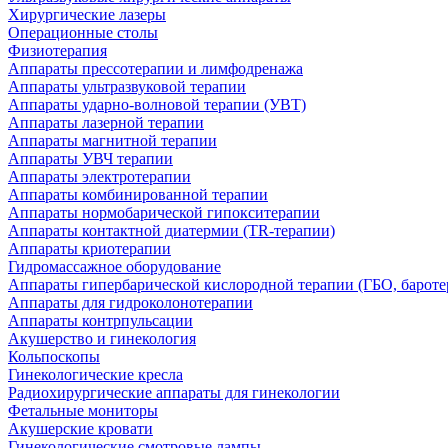
Хирургические лазеры
Операционные столы
Физиотерапия
Аппараты прессотерапии и лимфодренажа
Аппараты ультразвуковой терапии
Аппараты ударно-волновой терапии (УВТ)
Аппараты лазерной терапии
Аппараты магнитной терапии
Аппараты УВЧ терапии
Аппараты электротерапии
Аппараты комбинированной терапии
Аппараты нормобарической гипокситерапии
Аппараты контактной диатермии (TR-терапии)
Аппараты криотерапии
Гидромассажное оборудование
Аппараты гипербарической кислородной терапии (ГБО, бароте
Аппараты для гидроколонотерапии
Аппараты контрпульсации
Акушерство и гинекология
Кольпоскопы
Гинекологические кресла
Радиохирургические аппараты для гинекологии
Фетальные мониторы
Акушерские кровати
Гинекологические смотровые лампы