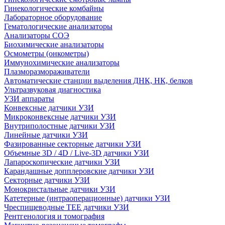
Гинекологические комбайны
Лабораторное оборудование
Гематологические анализаторы
Анализаторы СОЭ
Биохимические анализаторы
Осмометры (онкометры)
Иммунохимические анализаторы
Плазморазмораживатели
Автоматические станции выделения ДНК, НК, белков
Ультразвуковая диагностика
УЗИ аппараты
Конвексные датчики УЗИ
Микроконвексные датчики УЗИ
Внутриполостные датчики УЗИ
Линейные датчики УЗИ
Фазированные секторные датчики УЗИ
Объемные 3D / 4D / Live-3D датчики УЗИ
Лапароскопические датчики УЗИ
Карандашные допплеровские датчики УЗИ
Секторные датчики УЗИ
Монокристальные датчики УЗИ
Катетерные (интраоперационные) датчики УЗИ
Чреспищеводные TEE датчики УЗИ
Рентгенология и томография