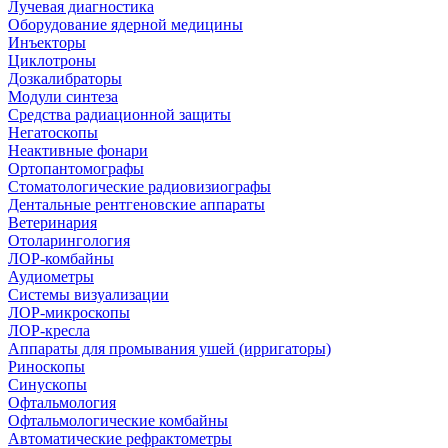
Лучевая диагностика
Оборудование ядерной медицины
Инъекторы
Циклотроны
Дозкалибраторы
Модули синтеза
Средства радиационной защиты
Негатоскопы
Неактивные фонари
Ортопантомографы
Стоматологические радиовизиографы
Дентальные рентгеновские аппараты
Ветеринария
Отоларингология
ЛОР-комбайны
Аудиометры
Системы визуализации
ЛОР-микроскопы
ЛОР-кресла
Аппараты для промывания ушей (ирригаторы)
Риноскопы
Синускопы
Офтальмология
Офтальмологические комбайны
Автоматические рефрактометры