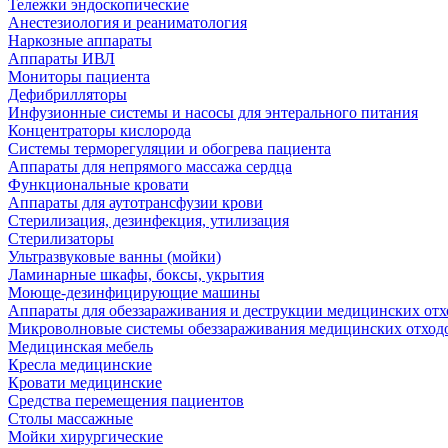
Тележки эндоскопические
Анестезиология и реаниматология
Наркозные аппараты
Аппараты ИВЛ
Мониторы пациента
Дефибрилляторы
Инфузионные системы и насосы для энтерального питания
Концентраторы кислорода
Системы терморегуляции и обогрева пациента
Аппараты для непрямого массажа сердца
Функциональные кровати
Аппараты для аутотрансфузии крови
Стерилизация, дезинфекция, утилизация
Стерилизаторы
Ультразвуковые ванны (мойки)
Ламинарные шкафы, боксы, укрытия
Моюще-дезинфицирующие машины
Аппараты для обеззараживания и деструкции медицинских отх
Микроволновые системы обеззараживания медицинских отход
Медицинская мебель
Кресла медицинские
Кровати медицинские
Средства перемещения пациентов
Столы массажные
Мойки хирургические