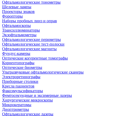
Офтальмологические тонометры
Щелевые лампы
Проекторы знаков
Форопторы
Наборы пробных линз и оправ
Офтальмоскопы
Трансиллюминаторы
Экзофтальмометры
Офтальмологические периметры
Офтальмологические тест-полоски
Офтальмологические магниты
Фундус-камеры
Оптические когерентные томографы
Корнеотопографы
Оптические биометры
Ультразвуковые офтальмологические сканеры
Электроретинографы
Приборные столики
Кресла пациентов
Факоэмульсификаторы
Фемтосекундные и эксимерные лазеры
Хирургические микроскопы
Микрокератомы
Диоптриметры
Офтальмологические лазеры