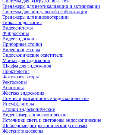
Системы для разгрузки веса тела
Тренажеры для вертикализации и активизации
Системы для виртуальной реабилитации
Тренажеры для кинезиотерапии
Гибкая эндоскопия
Видеосистемы
Фиброскопы
Видеоэндоскопы
Приборные стойки
Видеопроцессоры
Эндоскопические осветители
Мойки для эндоскопов
Шкафы для эндоскопов
Проктология
Фотокоагуляторы
Ректоскопы
Аноскопы
Жесткая эндоскопия
Помпы ирригационные эндоскопические
Инсуффляторы
Стойки эндоскопические
Видеокамеры эндоскопические
Источники света и световоды эндоскопические
Шейверные (артроскопические) системы
Жесткие эндоскопы