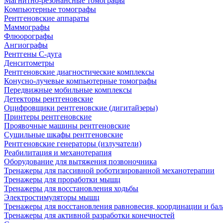
Магнитно-резонансные томографы
Компьютерные томографы
Рентгеновские аппараты
Маммографы
Флюорографы
Ангиографы
Рентгены С-дуга
Денситометры
Рентгеновские диагностические комплексы
Конусно-лучевые компьютерные томографы
Передвижные мобильные комплексы
Детекторы рентгеновские
Оцифровщики рентгеновские (дигитайзеры)
Принтеры рентгеновские
Проявочные машины рентгеновские
Сушильные шкафы рентгеновские
Рентгеновские генераторы (излучатели)
Реабилитация и механотерапия
Оборудование для вытяжения позвоночника
Тренажеры для пассивной роботизированной механотерапии
Тренажеры для проработки мышц
Тренажеры для восстановления ходьбы
Электростимуляторы мышц
Тренажеры для восстановления равновесия, координации и бал
Тренажеры для активной разработки конечностей