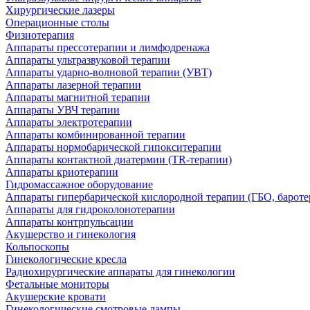
Хирургические лазеры
Операционные столы
Физиотерапия
Аппараты прессотерапии и лимфодренажа
Аппараты ультразвуковой терапии
Аппараты ударно-волновой терапии (УВТ)
Аппараты лазерной терапии
Аппараты магнитной терапии
Аппараты УВЧ терапии
Аппараты электротерапии
Аппараты комбинированной терапии
Аппараты нормобарической гипокситерапии
Аппараты контактной диатермии (TR-терапии)
Аппараты криотерапии
Гидромассажное оборудование
Аппараты гипербарической кислородной терапии (ГБО, бароте
Аппараты для гидроколонотерапии
Аппараты контрпульсации
Акушерство и гинекология
Кольпоскопы
Гинекологические кресла
Радиохирургические аппараты для гинекологии
Фетальные мониторы
Акушерские кровати
Гинекологические смотровые лампы