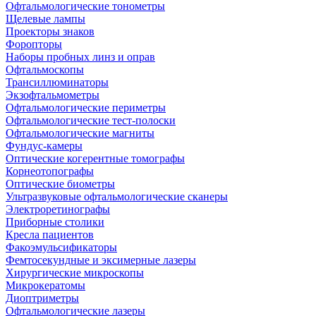
Офтальмологические тонометры
Щелевые лампы
Проекторы знаков
Форопторы
Наборы пробных линз и оправ
Офтальмоскопы
Трансиллюминаторы
Экзофтальмометры
Офтальмологические периметры
Офтальмологические тест-полоски
Офтальмологические магниты
Фундус-камеры
Оптические когерентные томографы
Корнеотопографы
Оптические биометры
Ультразвуковые офтальмологические сканеры
Электроретинографы
Приборные столики
Кресла пациентов
Факоэмульсификаторы
Фемтосекундные и эксимерные лазеры
Хирургические микроскопы
Микрокератомы
Диоптриметры
Офтальмологические лазеры