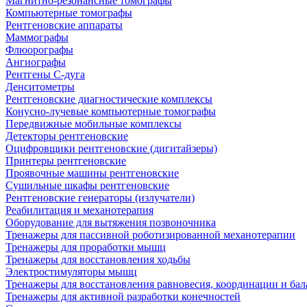
Магнитно-резонансные томографы
Компьютерные томографы
Рентгеновские аппараты
Маммографы
Флюорографы
Ангиографы
Рентгены С-дуга
Денситометры
Рентгеновские диагностические комплексы
Конусно-лучевые компьютерные томографы
Передвижные мобильные комплексы
Детекторы рентгеновские
Оцифровщики рентгеновские (дигитайзеры)
Принтеры рентгеновские
Проявочные машины рентгеновские
Сушильные шкафы рентгеновские
Рентгеновские генераторы (излучатели)
Реабилитация и механотерапия
Оборудование для вытяжения позвоночника
Тренажеры для пассивной роботизированной механотерапии
Тренажеры для проработки мышц
Тренажеры для восстановления ходьбы
Электростимуляторы мышц
Тренажеры для восстановления равновесия, координации и бал
Тренажеры для активной разработки конечностей