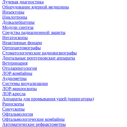
Лучевая диагностика
Оборудование ядерной медицины
Инъекторы
Циклотроны
Дозкалибраторы
Модули синтеза
Средства радиационной защиты
Негатоскопы
Неактивные фонари
Ортопантомографы
Стоматологические радиовизиографы
Дентальные рентгеновские аппараты
Ветеринария
Отоларингология
ЛОР-комбайны
Аудиометры
Системы визуализации
ЛОР-микроскопы
ЛОР-кресла
Аппараты для промывания ушей (ирригаторы)
Риноскопы
Синускопы
Офтальмология
Офтальмологические комбайны
Автоматические рефрактометры