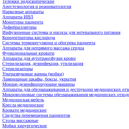
Тележки эндоскопические
Анестезиология и реаниматология
Наркозные аппараты
Аппараты ИВЛ
Мониторы пациента
Дефибрилляторы
Инфузионные системы и насосы для энтерального питания
Концентраторы кислорода
Системы терморегуляции и обогрева пациента
Аппараты для непрямого массажа сердца
Функциональные кровати
Аппараты для аутотрансфузии крови
Стерилизация, дезинфекция, утилизация
Стерилизаторы
Ультразвуковые ванны (мойки)
Ламинарные шкафы, боксы, укрытия
Моюще-дезинфицирующие машины
Аппараты для обеззараживания и деструкции медицинских отх
Микроволновые системы обеззараживания медицинских отход
Медицинская мебель
Кресла медицинские
Кровати медицинские
Средства перемещения пациентов
Столы массажные
Мойки хирургические