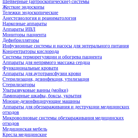
Шейверные (артроскопические) системы
Жесткие эндоскопы
Тележки эндоскопические
Анестезиология и реаниматология
Наркозные аппараты
Аппараты ИВЛ
Мониторы пациента
Дефибрилляторы
Инфузионные системы и насосы для энтерального питания
Концентраторы кислорода
Системы терморегуляции и обогрева пациента
Аппараты для непрямого массажа сердца
Функциональные кровати
Аппараты для аутотрансфузии крови
Стерилизация, дезинфекция, утилизация
Стерилизаторы
Ультразвуковые ванны (мойки)
Ламинарные шкафы, боксы, укрытия
Моюще-дезинфицирующие машины
Аппараты для обеззараживания и деструкции медицинских
отходов
Микроволновые системы обеззараживания медицинских
отходов
Медицинская мебель
Кресла медицинские