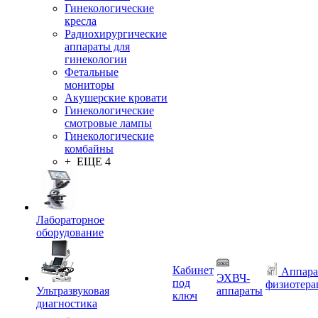
Гинекологические
кресла
Радиохирургические
аппараты для
гинекологии
Фетальные
мониторы
Акушерские кровати
Гинекологические
смотровые лампы
Гинекологические
комбайны
+ ЕЩЕ 4
Лабораторное
оборудование
Кабинет
Аппара
ЭХВЧ-
под
физиотера
Ультразвуковая
аппараты
ключ
диагностика