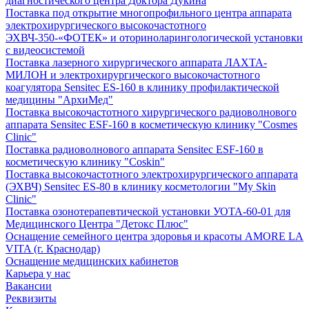
диагностического центра Доктора Дукина
Поставка под открытие многопрофильного центра аппарата
электрохирургического высокочастотного
ЭХВЧ-350-«ФОТЕК» и оториноларингологической установки
с видеосистемой
Поставка лазерного хирургического аппарата ЛАХТА-
МИЛОН и электрохирургического высокочастотного
коагулятора Sensitec ES-160 в клинику профилактической
медицины "АрхиМед"
Поставка высокочастотного хирургического радиоволнового
аппарата Sensitec ESF-160 в косметическую клинику "Cosmes
Clinic"
Поставка радиоволнового аппарата Sensitec ESF-160 в
косметическую клинику "Coskin"
Поставка высокочастотного электрохирургического аппарата
(ЭХВЧ) Sensitec ES-80 в клинику косметологии "My Skin
Clinic"
Поставка озонотерапевтической установки УОТА-60-01 для
Медицинского Центра "Детокс Плюс"
Оснащение семейного центра здоровья и красоты AMORE LA
VITA (г. Краснодар)
Оснащение медицинских кабинетов
Карьера у нас
Вакансии
Реквизиты