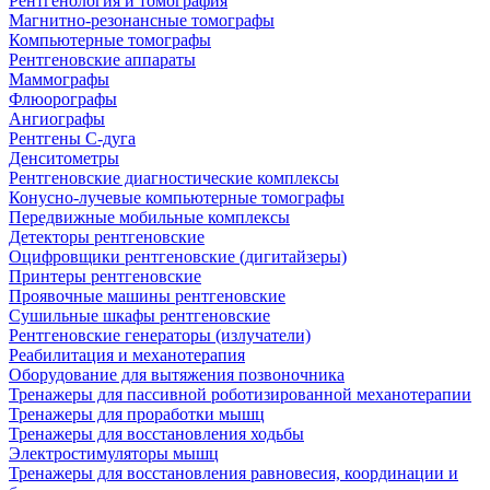
Рентгенология и томография
Магнитно-резонансные томографы
Компьютерные томографы
Рентгеновские аппараты
Маммографы
Флюорографы
Ангиографы
Рентгены С-дуга
Денситометры
Рентгеновские диагностические комплексы
Конусно-лучевые компьютерные томографы
Передвижные мобильные комплексы
Детекторы рентгеновские
Оцифровщики рентгеновские (дигитайзеры)
Принтеры рентгеновские
Проявочные машины рентгеновские
Сушильные шкафы рентгеновские
Рентгеновские генераторы (излучатели)
Реабилитация и механотерапия
Оборудование для вытяжения позвоночника
Тренажеры для пассивной роботизированной механотерапии
Тренажеры для проработки мышц
Тренажеры для восстановления ходьбы
Электростимуляторы мышц
Тренажеры для восстановления равновесия, координации и