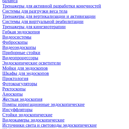
баланса
Тренажеры для активной разработки конечностей
Системы для разгрузки веса тела
Тренажеры для вертикализации и активизации
Системы для виртуальной реабилитации
Тренажеры для кинезиотерапии
Гибкая эндоскопия
Видеосистемы
Фиброскопы
Видеоэндоскопы
Приборные стойки
Видеопроцессоры
Эндоскопические осветители
Мойки для эндоскопов
Шкафы для эндоскопов
Проктология
Фотокоагуляторы
Ректоскопы
Аноскопы
Жесткая эндоскопия
Помпы ирригационные эндоскопические
Инсуффляторы
Стойки эндоскопические
Видеокамеры эндоскопические
Источники света и световоды эндоскопические