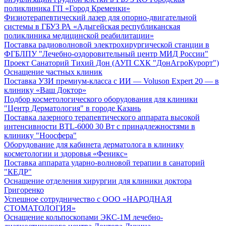
поликлиника ГП «Город Кременки»
Физиотерапевтический лазер для опорно-двигательной
системы в ГБУЗ РА «Адыгейская республиканская
поликлиника медицинской реабилитации»
Поставка радиоволновой электрохирургической станции в
ФГБЛПУ "Лечебно-оздоровительный центр МИД России"
Проект Санаторий Тихий Дон (АУП СХК "ДонАгроКурорт")
Оснащение частных клиник
Поставка УЗИ премиум-класса с ИИ — Voluson Expert 20 — в
клинику «Ваш Доктор»
Подбор косметологического оборудования для клиники
"Центр Дерматология" в городе Казань
Поставка лазерного терапевтического аппарата высокой
интенсивности BTL-6000 30 Вт с принадлежностями в
клинику "Ноосфера"
Оборудование для кабинета дерматолога в клинику
косметологии и здоровья «Феникс»
Поставка аппарата ударно-волновой терапии в санаторий
"КЕДР"
Оснащение отделения хирургии для клиники доктора
Григоренко
Успешное сотрудничество с ООО «НАРОДНАЯ
СТОМАТОЛОГИЯ»
Оснащение кольпоскопами ЭКС-1М лечебно-