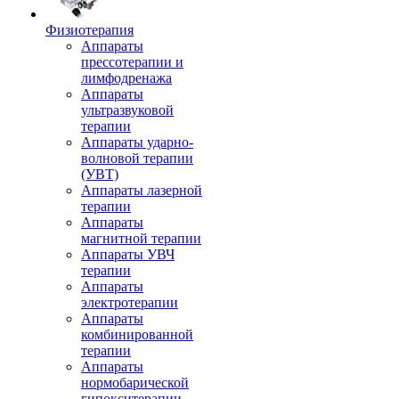
Физиотерапия
Аппараты
прессотерапии и
лимфодренажа
Аппараты
ультразвуковой
терапии
Аппараты ударно-
волновой терапии
(УВТ)
Аппараты лазерной
терапии
Аппараты
магнитной терапии
Аппараты УВЧ
терапии
Аппараты
электротерапии
Аппараты
комбинированной
терапии
Аппараты
нормобарической
гипокситерапии