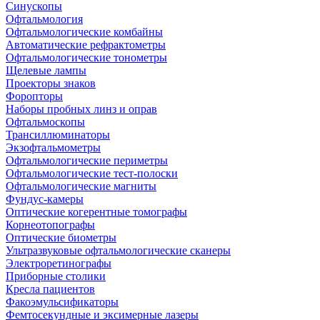
Синускопы
Офтальмология
Офтальмологические комбайны
Автоматические рефрактометры
Офтальмологические тонометры
Щелевые лампы
Проекторы знаков
Форопторы
Наборы пробных линз и оправ
Офтальмоскопы
Трансиллюминаторы
Экзофтальмометры
Офтальмологические периметры
Офтальмологические тест-полоски
Офтальмологические магниты
Фундус-камеры
Оптические когерентные томографы
Корнеотопографы
Оптические биометры
Ультразвуковые офтальмологические сканеры
Электроретинографы
Приборные столики
Кресла пациентов
Факоэмульсификаторы
Фемтосекундные и эксимерные лазеры