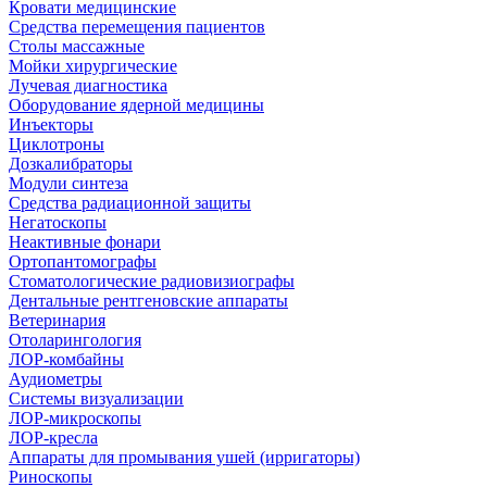
Кровати медицинские
Средства перемещения пациентов
Столы массажные
Мойки хирургические
Лучевая диагностика
Оборудование ядерной медицины
Инъекторы
Циклотроны
Дозкалибраторы
Модули синтеза
Средства радиационной защиты
Негатоскопы
Неактивные фонари
Ортопантомографы
Стоматологические радиовизиографы
Дентальные рентгеновские аппараты
Ветеринария
Отоларингология
ЛОР-комбайны
Аудиометры
Системы визуализации
ЛОР-микроскопы
ЛОР-кресла
Аппараты для промывания ушей (ирригаторы)
Риноскопы