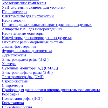
Урологические комплексы
УЗИ-системы и сканеры для урологии
Периниометры
Инструменты для цистоскопии
Неонатология
Наркозно-дыхательные аппараты для новорожденных
Аппараты ИВЛ для новорожденных
Неонатальные мониторы
Инкубаторы для новорожденных (кувезы)
Открытые реанимационные системы
Лампы фототерапии
Функциональная диагностика
Дерматоскопы
Электрокардиографы (ЭКГ)
Холтеры
Суточные мониторы АД (СМАД)
Электроэнцефалографы (ЭЭГ)
Электромиографы (ЭМГ)
Стресс-системы
Спирометры
Приборы для диагностики опорно-двигательного аппарата
Реография
Полисомнографы (ПСГ)
Биомеханика
Психофизиология