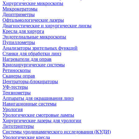
Хирургические микроскопы
Микрокератомы
Диоптриметры
Офтальмологические лазеры
Диагностические и хирургические линзы
Кресла для хирурга
Эндотелиальные микроскопы
Пупиллометры
Анализаторы зрительных функций
Станки для обработки линз
Нагреватели для оправ
Криохирургические системы
Ретиноскопы
Сканеры оправ
Центраторы-блокираторы
УФ-тестеры
Тензиометры
Аппараты для окрашивания линз
Навигационные системы
Урология
Урологические смотровые лампы
Хирургические лазеры для урологии
Литотриптеры
Системы уродинамического исследования (КУДИ)
Урологические кресла