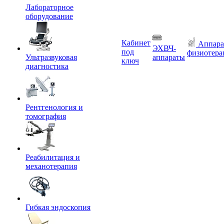
Лабораторное
оборудование
Кабинет
Аппара
ЭХВЧ-
под
физиотера
Ультразвуковая
аппараты
ключ
диагностика
Рентгенология и
томография
Реабилитация и
механотерапия
Гибкая эндоскопия