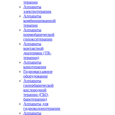
терапии
Аппараты
электротерапии
Аппараты
комбинированной
терапии
Аппараты
нормобарической
гипокситерапии
Аппараты
контактной
диатермии (TR-
терапии)
Аппараты
криотерапии
Гидромассажное
оборудование
Аппараты
гипербарической
кислородной
терапии (ГБО,
баротерапии)
Аппараты для
гидроколонотерапии
Аппараты