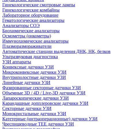
Гинекологические смотровые лампы
Гинекологические комбайны
Лабораторное оборудование
Гематологические анализаторы
Анализаторы СОЭ
Биохимические анализаторы
Осмометры (онкометры)
Иммунохимические анализаторы
Плазморазмораживатели
Автоматические станции выделения ДНК, НК, белков
Ультразвуковая диагностика
УЗИ аппараты
Конвексные датчики УЗИ
Микроконвексные датчики УЗИ
Внутриполостные датчики УЗИ
Линейные датчики УЗИ
Фазированные секторные датчики УЗИ
Объемные 3D / 4D / Live-3D датчики УЗИ
Лапароскопические датчики УЗИ
Карандашные допплеровские датчики УЗИ
Секторные датчики УЗИ
Монокристальные датчики УЗИ
Катетерные (интраоперационные) датчики УЗИ
Чреспищеводные TEE датчики УЗИ