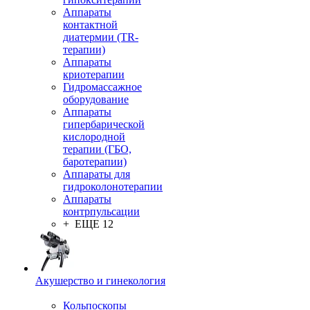
Аппараты
контактной
диатермии (TR-
терапии)
Аппараты
криотерапии
Гидромассажное
оборудование
Аппараты
гипербарической
кислородной
терапии (ГБО,
баротерапии)
Аппараты для
гидроколонотерапии
Аппараты
контрпульсации
+ ЕЩЕ 12
Акушерство и гинекология
Кольпоскопы