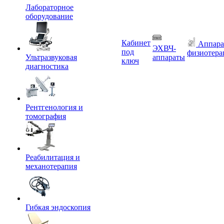
Лабораторное
оборудование
Кабинет
Аппара
ЭХВЧ-
под
физиотера
Ультразвуковая
аппараты
ключ
диагностика
Рентгенология и
томография
Реабилитация и
механотерапия
Гибкая эндоскопия