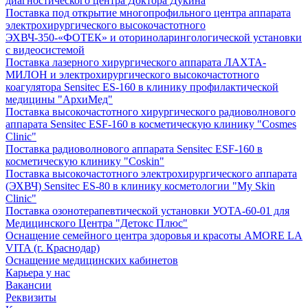
диагностического центра Доктора Дукина
Поставка под открытие многопрофильного центра аппарата
электрохирургического высокочастотного
ЭХВЧ-350-«ФОТЕК» и оториноларингологической установки
с видеосистемой
Поставка лазерного хирургического аппарата ЛАХТА-
МИЛОН и электрохирургического высокочастотного
коагулятора Sensitec ES-160 в клинику профилактической
медицины "АрхиМед"
Поставка высокочастотного хирургического радиоволнового
аппарата Sensitec ESF-160 в косметическую клинику "Cosmes
Clinic"
Поставка радиоволнового аппарата Sensitec ESF-160 в
косметическую клинику "Coskin"
Поставка высокочастотного электрохирургического аппарата
(ЭХВЧ) Sensitec ES-80 в клинику косметологии "My Skin
Clinic"
Поставка озонотерапевтической установки УОТА-60-01 для
Медицинского Центра "Детокс Плюс"
Оснащение семейного центра здоровья и красоты AMORE LA
VITA (г. Краснодар)
Оснащение медицинских кабинетов
Карьера у нас
Вакансии
Реквизиты