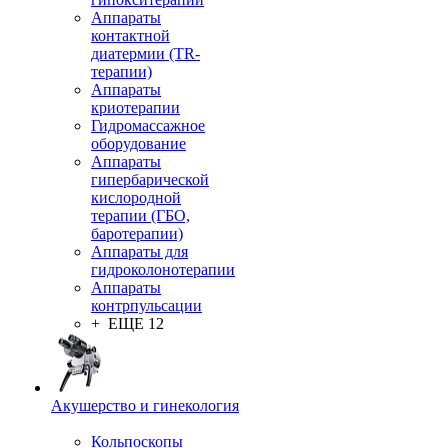
Аппараты
контактной
диатермии (TR-
терапии)
Аппараты
криотерапии
Гидромассажное
оборудование
Аппараты
гипербарической
кислородной
терапии (ГБО,
баротерапии)
Аппараты для
гидроколонотерапии
Аппараты
контрпульсации
+ ЕЩЕ 12
Акушерство и гинекология
Кольпоскопы