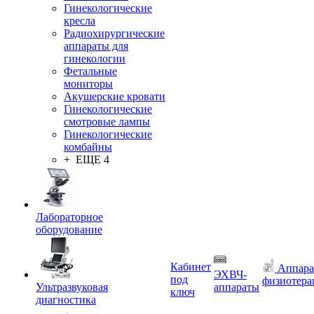
Гинекологические
кресла
Радиохирургические
аппараты для
гинекологии
Фетальные
мониторы
Акушерские кровати
Гинекологические
смотровые лампы
Гинекологические
комбайны
+ ЕЩЕ 4
Лабораторное
оборудование
Кабинет
Аппара
ЭХВЧ-
под
физиотера
Ультразвуковая
аппараты
ключ
диагностика