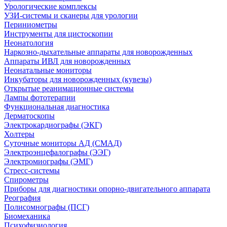
Урологические комплексы
УЗИ-системы и сканеры для урологии
Периниометры
Инструменты для цистоскопии
Неонатология
Наркозно-дыхательные аппараты для новорожденных
Аппараты ИВЛ для новорожденных
Неонатальные мониторы
Инкубаторы для новорожденных (кувезы)
Открытые реанимационные системы
Лампы фототерапии
Функциональная диагностика
Дерматоскопы
Электрокардиографы (ЭКГ)
Холтеры
Суточные мониторы АД (СМАД)
Электроэнцефалографы (ЭЭГ)
Электромиографы (ЭМГ)
Стресс-системы
Спирометры
Приборы для диагностики опорно-двигательного аппарата
Реография
Полисомнографы (ПСГ)
Биомеханика
Психофизиология