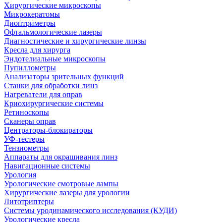
Хирургические микроскопы
Микрокератомы
Диоптриметры
Офтальмологические лазеры
Диагностические и хирургические линзы
Кресла для хирурга
Эндотелиальные микроскопы
Пупиллометры
Анализаторы зрительных функций
Станки для обработки линз
Нагреватели для оправ
Криохирургические системы
Ретиноскопы
Сканеры оправ
Центраторы-блокираторы
УФ-тестеры
Тензиометры
Аппараты для окрашивания линз
Навигационные системы
Урология
Урологические смотровые лампы
Хирургические лазеры для урологии
Литотриптеры
Системы уродинамического исследования (КУДИ)
Урологические кресла