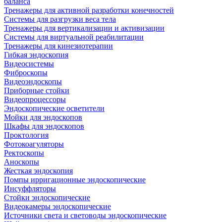
баланса
Тренажеры для активной разработки конечностей
Системы для разгрузки веса тела
Тренажеры для вертикализации и активизации
Системы для виртуальной реабилитации
Тренажеры для кинезиотерапии
Гибкая эндоскопия
Видеосистемы
Фиброскопы
Видеоэндоскопы
Приборные стойки
Видеопроцессоры
Эндоскопические осветители
Мойки для эндоскопов
Шкафы для эндоскопов
Проктология
Фотокоагуляторы
Ректоскопы
Аноскопы
Жесткая эндоскопия
Помпы ирригационные эндоскопические
Инсуффляторы
Стойки эндоскопические
Видеокамеры эндоскопические
Источники света и световоды эндоскопические