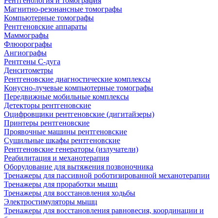
Рентгенология и томография
Магнитно-резонансные томографы
Компьютерные томографы
Рентгеновские аппараты
Маммографы
Флюорографы
Ангиографы
Рентгены С-дуга
Денситометры
Рентгеновские диагностические комплексы
Конусно-лучевые компьютерные томографы
Передвижные мобильные комплексы
Детекторы рентгеновские
Оцифровщики рентгеновские (дигитайзеры)
Принтеры рентгеновские
Проявочные машины рентгеновские
Сушильные шкафы рентгеновские
Рентгеновские генераторы (излучатели)
Реабилитация и механотерапия
Оборудование для вытяжения позвоночника
Тренажеры для пассивной роботизированной механотерапии
Тренажеры для проработки мышц
Тренажеры для восстановления ходьбы
Электростимуляторы мышц
Тренажеры для восстановления равновесия, координации и