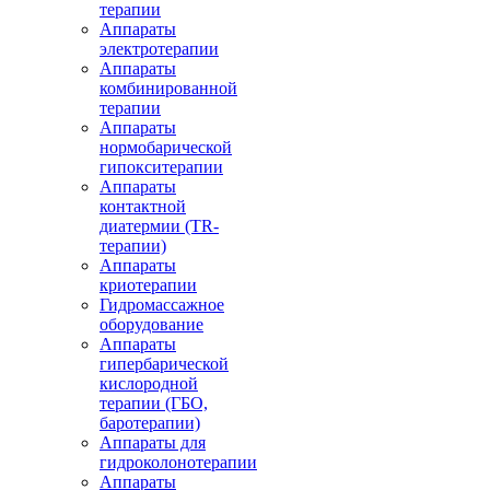
терапии
Аппараты
электротерапии
Аппараты
комбинированной
терапии
Аппараты
нормобарической
гипокситерапии
Аппараты
контактной
диатермии (TR-
терапии)
Аппараты
криотерапии
Гидромассажное
оборудование
Аппараты
гипербарической
кислородной
терапии (ГБО,
баротерапии)
Аппараты для
гидроколонотерапии
Аппараты