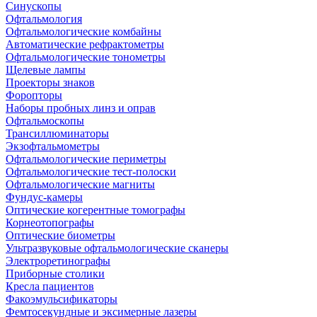
Синускопы
Офтальмология
Офтальмологические комбайны
Автоматические рефрактометры
Офтальмологические тонометры
Щелевые лампы
Проекторы знаков
Форопторы
Наборы пробных линз и оправ
Офтальмоскопы
Трансиллюминаторы
Экзофтальмометры
Офтальмологические периметры
Офтальмологические тест-полоски
Офтальмологические магниты
Фундус-камеры
Оптические когерентные томографы
Корнеотопографы
Оптические биометры
Ультразвуковые офтальмологические сканеры
Электроретинографы
Приборные столики
Кресла пациентов
Факоэмульсификаторы
Фемтосекундные и эксимерные лазеры