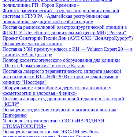
поликлиника ГП «Город Кременки»
Физиотерапевтический лазер для опорно-двигательной
системы в ГБУЗ РА «Адыгейская республиканская
поликлиника медицинской реабилитации»
Поставка радиоволновой электрохирургической станции в
ФГБЛПУ "Лечебно-оздоровительный центр МИД России"
Проект Санаторий Тихий Дон (АУП СХК "ДонАгроКурорт")
Оснащение частных клиник
Поставка УЗИ премиум-класса с ИИ — Voluson Expert 20 — в
клинику «Ваш Доктор»
Подбор косметологического оборудования для клиники
"Центр Дерматология" в городе Казань
Поставка лазерного терапевтического аппарата высокой
интенсивности BTL-6000 30 Вт с принадлежностями в
клинику "Ноосфера"
Оборудование для кабинета дерматолога в клинику
косметологии и здоровья «Феникс»
Поставка аппарата ударно-волновой терапии в санаторий
"КЕДР"
Оснащение отделения хирургии для клиники доктора
Григоренко
Успешное сотрудничество с ООО «НАРОДНАЯ
СТОМАТОЛОГИЯ»
Оснащение кольпоскопами ЭКС-1М лечебно-