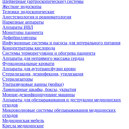
Шейверные (артроскопические) системы
Жесткие эндоскопы
Тележки эндоскопические
Анестезиология и реаниматология
Наркозные аппараты
Аппараты ИВЛ
Мониторы пациента
Дефибрилляторы
Инфузионные системы и насосы для энтерального питания
Концентраторы кислорода
Системы терморегуляции и обогрева пациента
Аппараты для непрямого массажа сердца
Функциональные кровати
Аппараты для аутотрансфузии крови
Стерилизация, дезинфекция, утилизация
Стерилизаторы
Ультразвуковые ванны (мойки)
Ламинарные шкафы, боксы, укрытия
Моюще-дезинфицирующие машины
Аппараты для обеззараживания и деструкции медицинских
отходов
Микроволновые системы обеззараживания медицинских
отходов
Медицинская мебель
Кресла медицинские