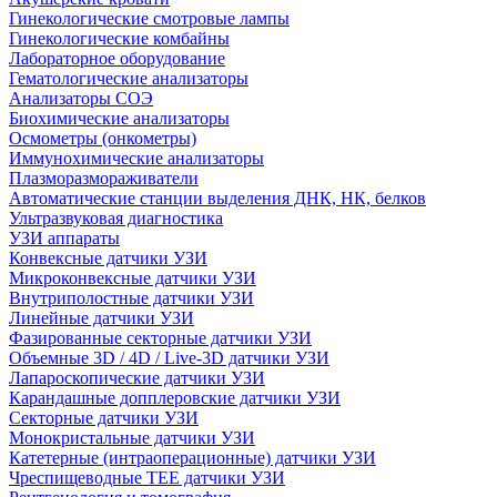
Гинекологические смотровые лампы
Гинекологические комбайны
Лабораторное оборудование
Гематологические анализаторы
Анализаторы СОЭ
Биохимические анализаторы
Осмометры (онкометры)
Иммунохимические анализаторы
Плазморазмораживатели
Автоматические станции выделения ДНК, НК, белков
Ультразвуковая диагностика
УЗИ аппараты
Конвексные датчики УЗИ
Микроконвексные датчики УЗИ
Внутриполостные датчики УЗИ
Линейные датчики УЗИ
Фазированные секторные датчики УЗИ
Объемные 3D / 4D / Live-3D датчики УЗИ
Лапароскопические датчики УЗИ
Карандашные допплеровские датчики УЗИ
Секторные датчики УЗИ
Монокристальные датчики УЗИ
Катетерные (интраоперационные) датчики УЗИ
Чреспищеводные TEE датчики УЗИ