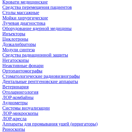
Кровати медицинские
Средства перемещения пациентов
Столы массажные
Мойки хирургические
Лучевая диагностика
Оборудование ядерной медицины
Инъекторы
Циклотроны
Дозкалибраторы
Модули синтеза
Средства радиационной защиты
Негатоскопы
Неактивные фонари
Ортопантомографы
Стоматологические радиовизиографы
Дентальные рентгеновские аппараты
Ветеринария
Отоларингология
ЛОР-комбайны
Аудиометры
Системы визуализации
ЛОР-микроскопы
ЛОР-кресла
Аппараты для промывания ушей (ирригаторы)
Риноскопы