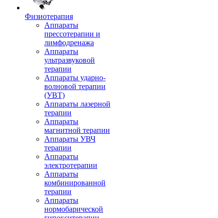
Физиотерапия
Аппараты
прессотерапии и
лимфодренажа
Аппараты
ультразвуковой
терапии
Аппараты ударно-
волновой терапии
(УВТ)
Аппараты лазерной
терапии
Аппараты
магнитной терапии
Аппараты УВЧ
терапии
Аппараты
электротерапии
Аппараты
комбинированной
терапии
Аппараты
нормобарической
гипокситерапии