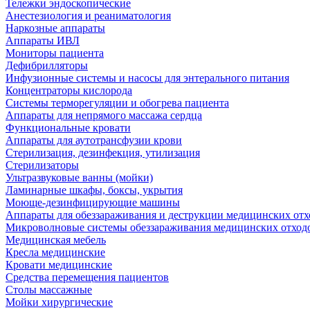
Тележки эндоскопические
Анестезиология и реаниматология
Наркозные аппараты
Аппараты ИВЛ
Мониторы пациента
Дефибрилляторы
Инфузионные системы и насосы для энтерального питания
Концентраторы кислорода
Системы терморегуляции и обогрева пациента
Аппараты для непрямого массажа сердца
Функциональные кровати
Аппараты для аутотрансфузии крови
Стерилизация, дезинфекция, утилизация
Стерилизаторы
Ультразвуковые ванны (мойки)
Ламинарные шкафы, боксы, укрытия
Моюще-дезинфицирующие машины
Аппараты для обеззараживания и деструкции медицинских отх
Микроволновые системы обеззараживания медицинских отход
Медицинская мебель
Кресла медицинские
Кровати медицинские
Средства перемещения пациентов
Столы массажные
Мойки хирургические