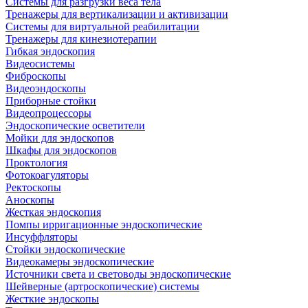
Системы для разгрузки веса тела
Тренажеры для вертикализации и активизации
Системы для виртуальной реабилитации
Тренажеры для кинезиотерапии
Гибкая эндоскопия
Видеосистемы
Фиброскопы
Видеоэндоскопы
Приборные стойки
Видеопроцессоры
Эндоскопические осветители
Мойки для эндоскопов
Шкафы для эндоскопов
Проктология
Фотокоагуляторы
Ректоскопы
Аноскопы
Жесткая эндоскопия
Помпы ирригационные эндоскопические
Инсуффляторы
Стойки эндоскопические
Видеокамеры эндоскопические
Источники света и световоды эндоскопические
Шейверные (артроскопические) системы
Жесткие эндоскопы