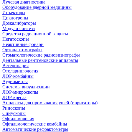
Лучевая диагностика
Оборудование ядерной медицины
Инъекторы
Циклотроны
Дозкалибраторы
Модули синтеза
Средства радиационной защиты
Негатоскопы
Неактивные фонари
Ортопантомографы
Стоматологические радиовизиографы
Дентальные рентгеновские аппараты
Ветеринария
Отоларингология
ЛОР-комбайны
Аудиометры
Системы визуализации
ЛОР-микроскопы
ЛОР-кресла
Аппараты для промывания ушей (ирригаторы)
Риноскопы
Синускопы
Офтальмология
Офтальмологические комбайны
Автоматические рефрактометры