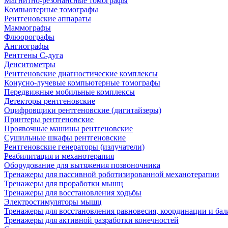
Магнитно-резонансные томографы
Компьютерные томографы
Рентгеновские аппараты
Маммографы
Флюорографы
Ангиографы
Рентгены С-дуга
Денситометры
Рентгеновские диагностические комплексы
Конусно-лучевые компьютерные томографы
Передвижные мобильные комплексы
Детекторы рентгеновские
Оцифровщики рентгеновские (дигитайзеры)
Принтеры рентгеновские
Проявочные машины рентгеновские
Сушильные шкафы рентгеновские
Рентгеновские генераторы (излучатели)
Реабилитация и механотерапия
Оборудование для вытяжения позвоночника
Тренажеры для пассивной роботизированной механотерапии
Тренажеры для проработки мышц
Тренажеры для восстановления ходьбы
Электростимуляторы мышц
Тренажеры для восстановления равновесия, координации и бал
Тренажеры для активной разработки конечностей