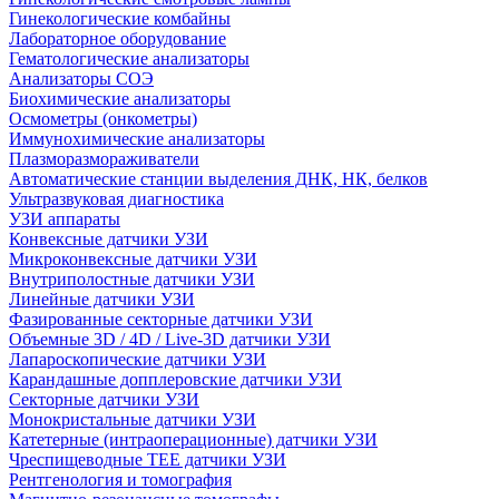
Гинекологические комбайны
Лабораторное оборудование
Гематологические анализаторы
Анализаторы СОЭ
Биохимические анализаторы
Осмометры (онкометры)
Иммунохимические анализаторы
Плазморазмораживатели
Автоматические станции выделения ДНК, НК, белков
Ультразвуковая диагностика
УЗИ аппараты
Конвексные датчики УЗИ
Микроконвексные датчики УЗИ
Внутриполостные датчики УЗИ
Линейные датчики УЗИ
Фазированные секторные датчики УЗИ
Объемные 3D / 4D / Live-3D датчики УЗИ
Лапароскопические датчики УЗИ
Карандашные допплеровские датчики УЗИ
Секторные датчики УЗИ
Монокристальные датчики УЗИ
Катетерные (интраоперационные) датчики УЗИ
Чреспищеводные TEE датчики УЗИ
Рентгенология и томография