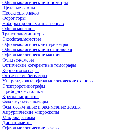
Офтальмологические тонометры
Щелевые лампы
Проекторы знаков
Форопторы
Наборы пробных линз и оправ
Офтальмоскопы
Трансиллюминаторы
Экзофтальмометры
Офтальмологические периметры
Офтальмологические тест-полоски
Офтальмологические магниты
Фундус-камеры
Оптические когерентные томографы
Корнеотопографы
Оптические биометры
Ультразвуковые офтальмологические сканеры
Электроретинографы
Приборные столики
Кресла пациентов
Факоэмульсификаторы
Фемтосекундные и эксимерные лазеры
Хирургические микроскопы
Микрокератомы
Диоптриметры
Офтальмологические лазеры