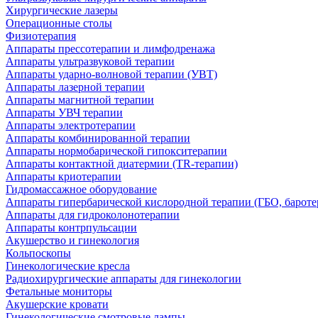
Хирургические лазеры
Операционные столы
Физиотерапия
Аппараты прессотерапии и лимфодренажа
Аппараты ультразвуковой терапии
Аппараты ударно-волновой терапии (УВТ)
Аппараты лазерной терапии
Аппараты магнитной терапии
Аппараты УВЧ терапии
Аппараты электротерапии
Аппараты комбинированной терапии
Аппараты нормобарической гипокситерапии
Аппараты контактной диатермии (TR-терапии)
Аппараты криотерапии
Гидромассажное оборудование
Аппараты гипербарической кислородной терапии (ГБО, бароте
Аппараты для гидроколонотерапии
Аппараты контрпульсации
Акушерство и гинекология
Кольпоскопы
Гинекологические кресла
Радиохирургические аппараты для гинекологии
Фетальные мониторы
Акушерские кровати
Гинекологические смотровые лампы