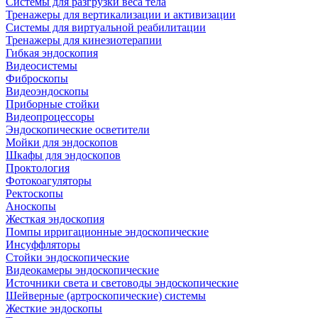
Системы для разгрузки веса тела
Тренажеры для вертикализации и активизации
Системы для виртуальной реабилитации
Тренажеры для кинезиотерапии
Гибкая эндоскопия
Видеосистемы
Фиброскопы
Видеоэндоскопы
Приборные стойки
Видеопроцессоры
Эндоскопические осветители
Мойки для эндоскопов
Шкафы для эндоскопов
Проктология
Фотокоагуляторы
Ректоскопы
Аноскопы
Жесткая эндоскопия
Помпы ирригационные эндоскопические
Инсуффляторы
Стойки эндоскопические
Видеокамеры эндоскопические
Источники света и световоды эндоскопические
Шейверные (артроскопические) системы
Жесткие эндоскопы