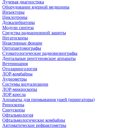
Лучевая диагностика
Оборудование ядерной медицины
Инъекторы
Циклотроны
Дозкалибраторы
Модули синтеза
Средства радиационной защиты
Негатоскопы
Неактивные фонари
Ортопантомографы
Стоматологические радиовизиографы
Дентальные рентгеновские аппараты
Ветеринария
Отоларингология
ЛОР-комбайны
Аудиометры
Системы визуализации
ЛОР-микроскопы
ЛОР-кресла
Аппараты для промывания ушей (ирригаторы)
Риноскопы
Синускопы
Офтальмология
Офтальмологические комбайны
Автоматические рефрактометры