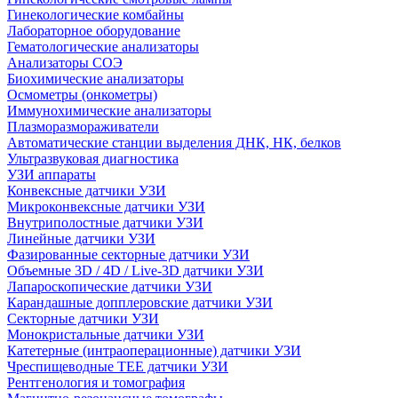
Гинекологические комбайны
Лабораторное оборудование
Гематологические анализаторы
Анализаторы СОЭ
Биохимические анализаторы
Осмометры (онкометры)
Иммунохимические анализаторы
Плазморазмораживатели
Автоматические станции выделения ДНК, НК, белков
Ультразвуковая диагностика
УЗИ аппараты
Конвексные датчики УЗИ
Микроконвексные датчики УЗИ
Внутриполостные датчики УЗИ
Линейные датчики УЗИ
Фазированные секторные датчики УЗИ
Объемные 3D / 4D / Live-3D датчики УЗИ
Лапароскопические датчики УЗИ
Карандашные допплеровские датчики УЗИ
Секторные датчики УЗИ
Монокристальные датчики УЗИ
Катетерные (интраоперационные) датчики УЗИ
Чреспищеводные TEE датчики УЗИ
Рентгенология и томография