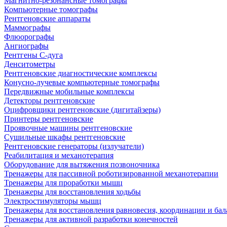
Магнитно-резонансные томографы
Компьютерные томографы
Рентгеновские аппараты
Маммографы
Флюорографы
Ангиографы
Рентгены С-дуга
Денситометры
Рентгеновские диагностические комплексы
Конусно-лучевые компьютерные томографы
Передвижные мобильные комплексы
Детекторы рентгеновские
Оцифровщики рентгеновские (дигитайзеры)
Принтеры рентгеновские
Проявочные машины рентгеновские
Сушильные шкафы рентгеновские
Рентгеновские генераторы (излучатели)
Реабилитация и механотерапия
Оборудование для вытяжения позвоночника
Тренажеры для пассивной роботизированной механотерапии
Тренажеры для проработки мышц
Тренажеры для восстановления ходьбы
Электростимуляторы мышц
Тренажеры для восстановления равновесия, координации и бал
Тренажеры для активной разработки конечностей