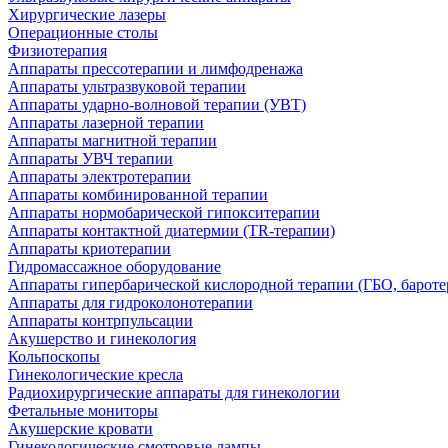
Хирургические лазеры
Операционные столы
Физиотерапия
Аппараты прессотерапии и лимфодренажа
Аппараты ультразвуковой терапии
Аппараты ударно-волновой терапии (УВТ)
Аппараты лазерной терапии
Аппараты магнитной терапии
Аппараты УВЧ терапии
Аппараты электротерапии
Аппараты комбинированной терапии
Аппараты нормобарической гипокситерапии
Аппараты контактной диатермии (TR-терапии)
Аппараты криотерапии
Гидромассажное оборудование
Аппараты гипербарической кислородной терапии (ГБО, бароте
Аппараты для гидроколонотерапии
Аппараты контрпульсации
Акушерство и гинекология
Кольпоскопы
Гинекологические кресла
Радиохирургические аппараты для гинекологии
Фетальные мониторы
Акушерские кровати
Гинекологические смотровые лампы