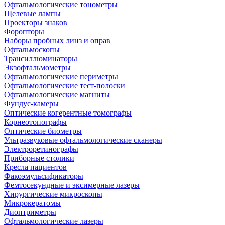
Офтальмологические тонометры
Щелевые лампы
Проекторы знаков
Форопторы
Наборы пробных линз и оправ
Офтальмоскопы
Трансиллюминаторы
Экзофтальмометры
Офтальмологические периметры
Офтальмологические тест-полоски
Офтальмологические магниты
Фундус-камеры
Оптические когерентные томографы
Корнеотопографы
Оптические биометры
Ультразвуковые офтальмологические сканеры
Электроретинографы
Приборные столики
Кресла пациентов
Факоэмульсификаторы
Фемтосекундные и эксимерные лазеры
Хирургические микроскопы
Микрокератомы
Диоптриметры
Офтальмологические лазеры