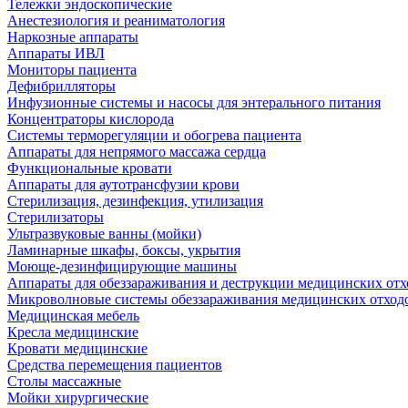
Тележки эндоскопические
Анестезиология и реаниматология
Наркозные аппараты
Аппараты ИВЛ
Мониторы пациента
Дефибрилляторы
Инфузионные системы и насосы для энтерального питания
Концентраторы кислорода
Системы терморегуляции и обогрева пациента
Аппараты для непрямого массажа сердца
Функциональные кровати
Аппараты для аутотрансфузии крови
Стерилизация, дезинфекция, утилизация
Стерилизаторы
Ультразвуковые ванны (мойки)
Ламинарные шкафы, боксы, укрытия
Моюще-дезинфицирующие машины
Аппараты для обеззараживания и деструкции медицинских отх
Микроволновые системы обеззараживания медицинских отход
Медицинская мебель
Кресла медицинские
Кровати медицинские
Средства перемещения пациентов
Столы массажные
Мойки хирургические